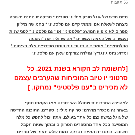
56 תגובות
מיזם חדש של גוגל סורק מיליוני ספרים * סריקה זו נותנת תשובה
ניצחת לשאלה אם וממתי קיים עם פלסטיני * בחמישה מיליון
ספרים לא מופיע המושג "פלסטיני" או "עם פלסטיני" לפני שנות
העשרים של המאה העשרים * מה שהוליד את "האומה
הפלסטינית" אומרים היסטוריונים פוסט מודרניים אלה רציחות *
ומדוע ניוט גינגריץ' וגולדה צודקים שאין עם פלסטיני
[לתשומת לב הקורא בשנת 2021. כל
סרטוני יו טיוב המוכיחות שהערבים עצמם
לא מכירים ב"עם פלסטיני" נמחקו. ]
למהפכה התרבותית שחולל האינטרנט מאז הקמתו נוסף
באחרונה מכשיר מדהים: סריקת מיליוני ספרים.
התוכנה החדשה
של גוגל נגישה כמו כל אתר בעולם. אתה יכול לחפש כל מלה
המופיעה בכל אחד מהספרים הסרוקים ובתוך שניות תקבל
תשובה.
במסגרת המיזם נסרקה כמות שלא תאמן של ספרים