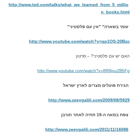
http://www.ted.com/talks/what_we_learned_from_5_millio
n_books.html
עזמי בשארה" "אין עם פלסטיני"
http://www.youtube.com/watch?v=qp1OS-20Bzc
האם יש עם פלסטיני? – סרטון
http://www.youtube.com/watch?
v=8R8jou2B5Fg
הגירת פועלים מצרים לארץ ישראל
http://www.zeevgalili.com/2009/08/5929
צפת במאה ה-19 תחיה לאחר חורבן
http://www.zeevgalili.com/2011/11/16086