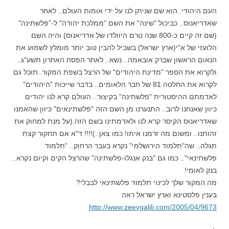
העם היהודי. הוא שם שניתן לנו על ידי אומות העולם.. לאחר
שאדריאנוס.. כביכול "שינה" את השם "ממלכת יהודה" ל-"פּלשתינה"
(שם זה קיים כ-800 שנה טרם היוולדו של אדריאנוס) והיה השם
הלועזי של א"י(ארץ ישראל) בשביל להבין טוב יותר מומלץ לשמוע את
הנאום הראשון שברק אובאמה.. נשא.. לאחר הפסח האחרון תשע"ג..
ולקרוא את הספר "מדינת היהודים" של הרצל בשפת המקור..תוכל גם
לקרוא את החלטה 81 של חבר הלאומים.. בדבר שייכות "היהודים"
לאדמתם ההיסטורית "פלשתינה" בקיצור.. העולם קרא לנו יהודים
כיוון שאנחנו לרוב.. התנערנו מן השם הזה "פּלשתינאים" כיוון שהאמנּו
שאדריאנוס הקיסר קרא לנו ולאדמתינו בשם הזה.(על מנת למחוק את
זהותנו.. ומשום מה זרמנו איתו! כמו צאן..)!!!! ד"א אם תחקור קצת
תגלה.. שה"תלמוד הירושלמי" נקרא בעבר הרחוק.. "תלמוד
פּלשתינאי".. כמו גם "בנק אנגלו-פלשתינה" שהרצל הקים וקיום נקרא..
בנק לאומי!
מה המקור שלך לכינוי תלמוד פלשתינאי לבבלי?
בענין פלסטינא וארץ ישראל ראה
http://www.zeevgalili.com/2005/04/9673