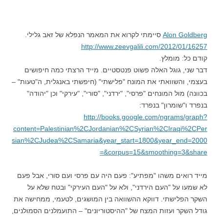
Alon Goldberg
סיימתי לקרוא את המאמר הנפלא של זאב גלילי.
http://www.zeevgalili.com/2012/01/16257
קודם כל: מומלץ.
דבר שני, גוגל האלה פשוט פנטסטיים. מייד הרצתי כמה חיפושים
בעצמי, והשוואתי את המונח "פלישתי" (חיפשתי באנגלית, ה"טעות" –
בכוונה) מול המונחים "פרסי", "ירדני", "סורי", "עירקי" וכן "יהודה"
בנפרד ו"שומרון" בנפרד:
http://books.google.com/ngrams/graph?
content=Palestinian%2CJordanian%2CSyrian%2CIraqi%2CPer
sian%2CJudea%2CSamaria&year_start=1800&year_end=2000
&corpus=15&smoothing=3&share=
מייד רואים משהו "מפתיע": פעם היה עם פרסי ועם סורי, אבל פעם
לא שמעו על "העם הירדני", ולא על "העם העירקי" ובטח שלא על
השקר הפלישתי. דווקא ההשוואה בין המושגים, לטעמי, ממחישה את
גודל השקר ועזות המצח של "ההיסטוריונים" – התועמלנים הסמולנים,