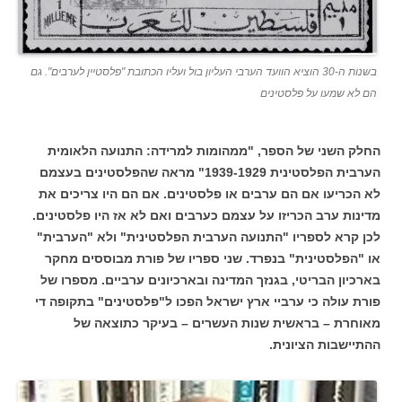
בשנות ה-30 הוציא הוועד הערבי העליון בול ועליו הכתובת "פלסטיין לערבים". גם
הם לא שמעו על פלסטינים
החלק השני של הספר, "ממהומות למרידה: התנועה הלאומית
הערבית הפלסטינית 1939-1929" מראה שהפלסטינים בעצמם
לא הכריעו אם הם ערבים או פלסטינים. אם הם היו צריכים את
מדינות ערב הכריזו על עצמם כערבים ואם לא אז היו פלסטינים.
לכן קרא לספריו "התנועה הערבית הפלסטינית" ולא "הערבית"
או "הפלסטינית" בנפרד. שני ספריו של פורת מבוססים מחקר
בארכיון הבריטי, בגנזך המדינה ובארכיונים ערביים.
מספרו של
פורת עולה כי ערביי ארץ ישראל הפכו ל"פלסטינים" בתקופה די
מאוחרת – בראשית שנות העשרים – בעיקר כתוצאה של
ההתיישבות הציונית.