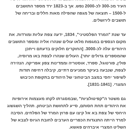
העיר מכ-300 לכ-2000 נפש. אך ב-1823 ירד מספר התושבים
ל-1500 – תוצאה של מגפה שהפילה מאות חללים ובריחה של
תושבים לירושלים.
עד שנת "המרד הפלסטיני", 1834, ידעה צפת עליות ומורדות. את
מקום הנספים במגפות מלאו עולים שנהרו אליה ומספר התושבים
היהודים עלה לכ-3000. [החוקרים חלוקים בדעתם וייתכן
שהמספרים גדולים יותר]. העולים שנהרו לצפת באו מרוסיה,
פולין, פורטוגל, ספרד, אוסטריה וממדינות צפון אפריקה.
הנהירה
לצפת, שנבעה בעיקר ממניעים דתיים, קיבלה דחיפה תודות
לשיפור יחסי במצב הביטחוני של היהודים בתקופת הכיבוש
המצרי. [1831-1841].
גם משטר ה"קפיטולציות" ,שבמסגרתו לקחו מעצמות אירופיות
את היהודים תחת חסותם, סייע לתחושת הביטחון.
תהליך השגשוג
היחסי של צפת בא אל קיצו עם פרוץ המרד של הפלחים. הסיבה
למרד הייתה התנגדות הכפריים הערבים לחובת הגיוס לצבא של
השליט המצרי איברהים פאשא.