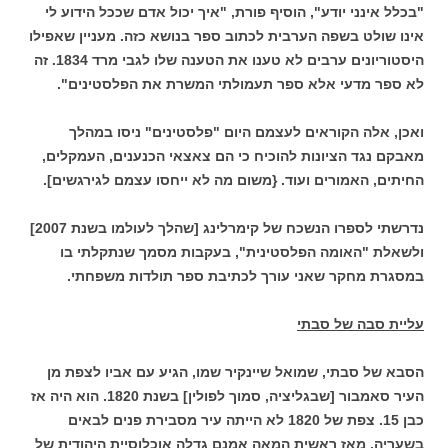
"בכלל אינני יודע", הוסיף פורת, "איך יכול אדם שככל הידוע לי
אינו שולט בשפה הערבית לכתוב ספר בנושא כזה. מעניין שאפילו
היסטוריונים ערבים לא טענו את הטענה שלו לגבי מרד 1834. זה
לא ספר מדעי אלא ספר תעמולתי המשרת את הפלסטינים".
ואכן, אלה הקוראים לעצמם היום "פלסטינים" ניסו במהלך
מאבקם נגד הציונות להוכיח כי הם צאצאי הכנענים, העמקלים,
החיתים, האמורים ועוד. {משום מה לא ייחסו עצמם לגירגשים].
נדרשתי לספרו הנשכח של קימרלינג [שהלך לעולמו בשנת 2007]
ולשאלת "האומה הפלסטינית", בעקבות מסמך שנתקלתי בו
במסגרת מחקר שאני עורך לכתיבת ספר תולדות משפחתי.
עליית סבה של סבתי
הסבא של סבתי, שמואל שיינקיר שמו, הגיע עם אביו לצפת מן
העיר סאמבור [שבגליציה, סמוך לפולין] בשנת 1820. הוא היה אז
כבן 15.
צפת של 1820 לא הייתה עיר מסבירת פנים לבאים
בשעריה. מאז ראשית המאה אמנם גדלה אוכלוסיית היהודית של