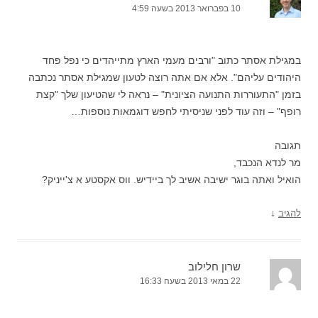
10 בפברואר 2013 בשעה 4:59
במגילת אסתר כתוב "ורבים מעמי הארץ מתייהדים כי נפל פחד
היהודים עליהם". אלא אם אתה רוצה לטעון שמגילת אסתר נכתבה
בזמן "התעוררות התנועה הציונית" – נראה לי שהטיעון שלך "קצת
רופף" – וזה עוד לפני שניסיתי לחפש דוגמאות נוספות…
תגובה
מר לנדא הנכבד,
הואיל ואתה בוגר ישיבה אשיב לך ביידיש. ווס אקסטע א צ'ייניק?
↓
להגיב
שרון חלילוב
22 במאי 2013 בשעה 16:33