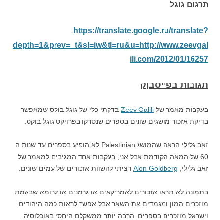
תרגום גוגל
https://translate.google.ru/translate?
depth=1&prev=_t&sl=iw&tl=ru&u=http://www.zeevgal
ili.com/2012/01/16257
תגובות בפייסבןק
בעקבות מאמר של
Zeev Galili
בדקתי כלי של גוגל בוקס שמאפשר
בדיקת אזכור מושגים שונים בספרים שנסרקו בפרויקט גוגל בוקס.
זאב גלילי הראה שהמושג Palestinian לא הופיע בספרים עד שנות ה
60 של המאה הקודמת אבל אני, בעקבות אחד המגיבים למאמר של
זאב גלילי,
Alon Goldberg
רציתי להשוות אזכורים של עמים שונים.
בתמונה לא תראו אזכורים לאמריקאים או גרמנים או לרומא שבאמת
מוזכרים המון ומגמדים את השאר אבל אפשר לראות כמה היהודים
וישראל מוזכרים בספרים. הרבה יותר ממשקלם היחסי באוכלוסיה.