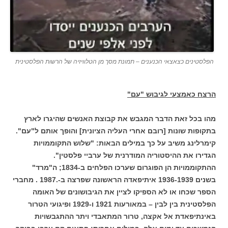
הפלסטינים כצאצאי הכנענים – תמונת מסך מן הטלוויזיה של הרשות הפלסטינית
הרצח כאמצעי לגיבוש "עם"
מהו בכל זאת הדבר המגבש את קבוצת האנשים שהיגרו לארץ
בתקופות שונות [רובם אחרי העליה הציונית] והופך אותם ל"עם".
קימרלינג משיב על כך במילים הבאות: "שלוש התקוממויות
הגדירו את ההיסטוריה המודרנית של ערביי פלסטין".
ההתקוממויות הן הפוגרום שערכו הפלחים ב-1834; ה"מרד"
בשנים 1936-1939 איתיפאדה הראשונה שפרצה ב-.1987 .
מחברי
הספר שכחו או לא הספיקו לציין את הגיבושונים של האומה
הפלסטינית בין לבין – במאורעות 1921 ו-1929 ופיגועי הטרור
באינתיפאדת אל אקצה, טרור המתאבדי ויתר ההתגבשויות