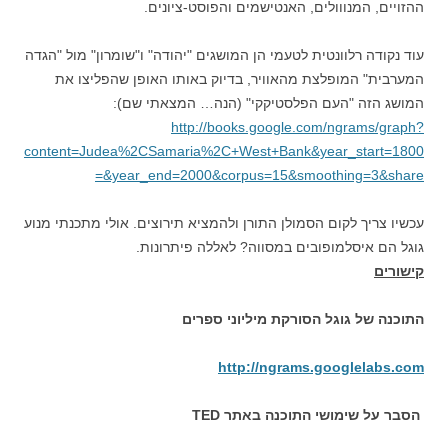
ההזויים, המנווולים, האנטישמים והפוסט-ציונים.
עוד נקודה רלוונטית לטעמי הן המושגים "יהודה" ו"שומרון" מול "הגדה
המערבית" המופלצת מהאוויר, בדיוק באותו האופן שהפליצו את
המושג הזה "העם הפלסטיקקי" (הנה… המצאתי שם):
http://books.google.com/ngrams/graph?
content=Judea%2CSamaria%2C+West+Bank&year_start=1800
&year_end=2000&corpus=15&smoothing=3&share=
עכשיו צריך לקום הסמולן התורן ולהמציא תירוצים. אולי מתכנתי מנוע
גוגל הם איסלמופובים במסווה? לאללה פיתרונות.
קישורים
התוכנה של גוגל הסורקת מיליוני ספרים
http://ngrams.googlelabs.com
הסבר על שימושי התוכנה באתר TED