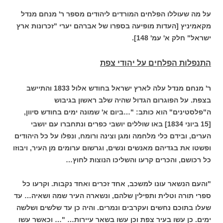
על מה שעוללו הפלחים המורדים ליהודים מספר ר' מנחם מנדל
מקאמיניץ [העדות מופיעה בספרו של אברהם יערי "זכרונות ארץ
ישראל" חלק א' עמ' 148].
התנפלות הפלחים על יהודי צפת
ר' מנחם מנדל עלה לארץ ישראל בחודש אלול 1833 והתיישב
בצפת. על הפוגרום הגדול שהיה שלב ראשון בגיבוש
ה"פלסטינים" הוא כותב:
"…ביום א' שמונה ימים בחודש סיוון,
[15 ביוני 1834] באו שוללים יושבי כפרים ונתחברו עם יושבי
הערים, ובידם כלי מלחמה ומגן וצינה ורומח, ונפלו על כל היהודים
ופשטו את בגדיהם מאנשים ונשים, וגרשום ערומים מן העיר, ויבוזו
כל רכושם, והכרים קרעו והשליכו הנוצות לחוץ…
"והעם הנשאר עונו למשכב, אחד זכרים ואחד נקבות. וקרעו כל
ספרי תורה וטלית ותפילין שלהם, ונשארה העיר שמה ושאיה… עד
שעלו בתוכם נחשים ועקרבים ונמרים. והיה כן עד שלשים ושלשה
ימים. כן עשו בעיר צפת וכן עשו בשאר עיירות…
"… וכאשר עשו