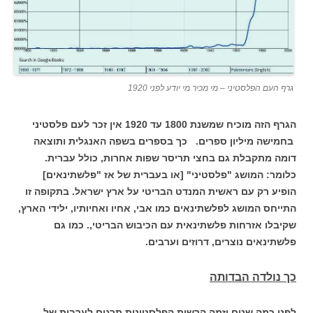
גרף העם הפלסטיני – מי מכיר מי יודע לפני 1920
הגרף הזה מוכיח שמשנת 1800 עד 1920 אין זכר לעם פלסטיני
בחמישה מיליון ספרים.
כך בספרים בשפה האנגלית ותוצאה
דומה מתקבלת גם בחצי תריסר שפות אחרות, כולל עברית.
כלומר: המושג "פלסטיני" [או בעברית של אז "פלשתינאים]
הופיע רק עם ראשית המנדט הבריטי על ארץ ישראל. בתקופה זו
התייחס המושג לפלשתינאים כמו אבי, אחיו ואחיותיו, ילידי הארץ,
שקיבלו אזרחות פלשתינאית עם הכיבוש הבריטי,. כמו גם
פלשתינאים נוצרים, דרוזים וערבים.
כך נולדה הבדותה
לפני כמה שנים יזמה הרשות הפלסטינית תרגום לערבית של