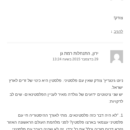
צודק!
↓
להגיב
ירון, התנחלות רמת גן
29 בדצמבר 2015 בשעה 13:24
ניוט גינגריץ' צודק שאין עם פלסטיני. פלסטין היא כינוי של זרים לארץ
ישראל.
יש שני ציטוטים ידועים של גולדה מאיר לעניין הפלסטינאים- שים לב
לדקויות:
1. "לא היה דבר כזה פלסטינאים. מתי לאורך ההיסטוריה חי עם
פלסטיני עצמאי בארצו פלסטין? לפני מלחמת העולם הראשונה האזור
נקרא דרום סוריה וכלל את כל ירדן. זה לא שהיה בעבר עם פלסטיני