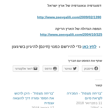
דמוגרפיה וגאוגרפיה של ארץ ישראל
http://www.zeevgalili.com/2009/02/1390
המפה הגדולה של הארץ הריקה
http://www.zeevgalili.com/2004/10/325
לחץ כאן
כדי להירשם כ
מנוי (חינם) להיגיון בשיגעון
שתף את הפוסט עם חבריך
פייסבוק
טוויטר
הדפס
דואר אלקטרוני
קשור
"בריחה מצפת" - המכירה
"בריחה מצפת" - היכן לרכוש
לקראת סיום
את הספר ומורה דרך להוצאה
11 בפברואר 2018
עצמית
ב-"כללי"
17 בינואר 2018