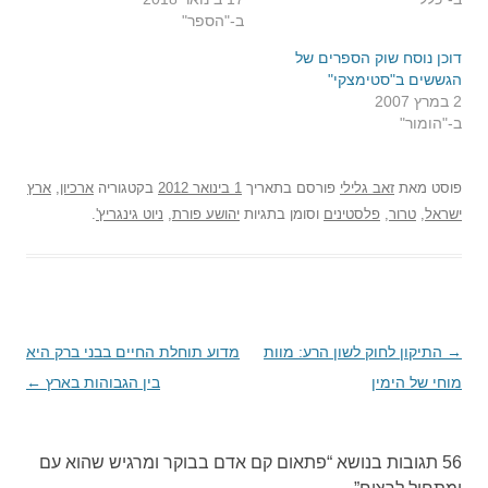
ב-"הספר"
דוכן נוסח שוק הספרים של
הגששים ב"סטימצקי"
2 במרץ 2007
ב-"הומור"
פוסט
מאת
זאב גלילי
פורסם בתאריך
1 בינואר 2012
בקטגוריה
ארכיון
,
ארץ
ישראל
,
טרור
,
פלסטינים
וסומן בתגיות
יהושע פורת
,
ניוט גינגריץ'
.
→
ניווט
התיקון לחוק לשון הרע: מוות
מדוע תוחלת החיים בבני ברק היא
בפוסטים
מוחי של הימין
בין הגבוהות בארץ
←
56 תגובות בנושא “
פתאום קם אדם בבוקר ומרגיש שהוא עם