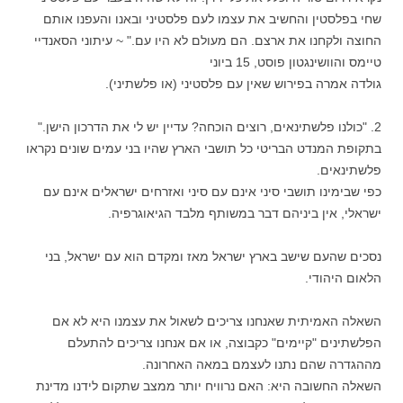
שחי בפלסטין והחשיב את עצמו לעם פלסטיני ובאנו והעפנו אותם
החוצה ולקחנו את ארצם. הם מעולם לא היו עם." ~ עיתוני הסאנדיי
טיימס והוושינגטון פוסט, 15 ביוני
גולדה אמרה בפירוש שאין עם פלסטיני (או פלשתיני).
2. "כולנו פלשתינאים, רוצים הוכחה? עדיין יש לי את הדרכון הישן."
בתקופת המנדט הבריטי כל תושבי הארץ שהיו בני עמים שונים נקראו
פלשתינאים.
כפי שבימינו תושבי סיני אינם עם סיני ואזרחים ישראלים אינם עם
ישראלי, אין ביניהם דבר במשותף מלבד הגיאוגרפיה.
נסכים שהעם שישב בארץ ישראל מאז ומקדם הוא עם ישראל, בני
הלאום היהודי.
השאלה האמיתית שאנחנו צריכים לשאול את עצמנו היא לא אם
הפלשתינים "קיימים" כקבוצה, או אם אנחנו צריכים להתעלם
מההגדרה שהם נתנו לעצמם במאה האחרונה.
השאלה החשובה היא: האם נרוויח יותר ממצב שתקום לידנו מדינת