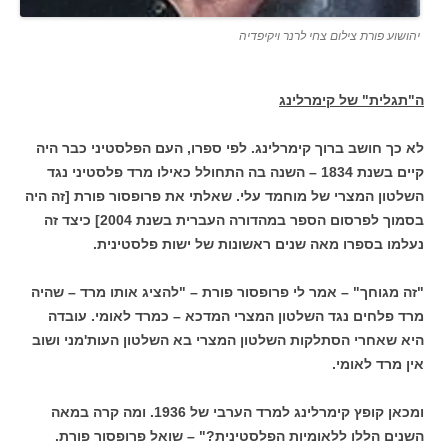
יהושוע פורת צילום צחי לרנר ויקיפדיה
ה"תגלית" של קימרלינג
לא כך חושב ברוך קימרלינג. לפי ספרו, העם הפלסטיני כבר היה
קיים בשנת 1834 – השנה בה התחולל כאילו מרד פלסטיני נגד
השלטון המצרי של מוחמד עלי.
שאלתי את פרופסור פורת [זה היה
בסמוך לפרסום הספר במהדורה העברית בשנת 2004] כיצד זה
נעלמו בספרו מאה שנים ראשונות של ישות פלסטינית.
"זה מגוחך" – אמר לי פרופסור פורת – "להציג אותו מרד – שהיה
מרד פלחים נגד השלטון המצרי המדכא – כמרד לאומי. עובדה
היא שאחרי הסתלקות השלטון המצרי בא השלטון העות'מני ושוב
אין מרד לאומי.
ומכאן קופץ קימרלינג למרד הערבי של 1936. ומה קרה במאה
השנים הללו ללאומיות הפלסטינית?" – שואל פרופסור פורת.