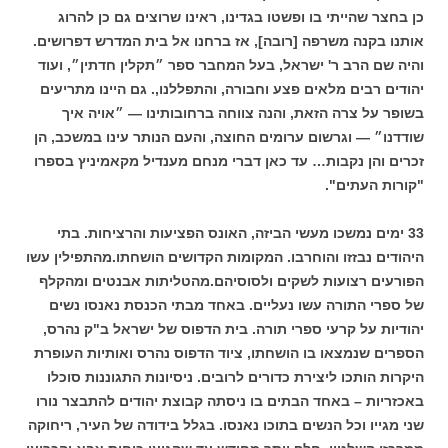
כן בחצר שהייתי בו ופשטו בגדינו, ראינו שרוצים גם כן להרוג
אותנו בקנה משרפה [רובה], אז ברחנו אל בית המדרש דפרושים.
והיה שם הרב ר' ישראל, בעל המחבר ספר ״תקלין חדתין״, ועוד
יהודים רבים מלאים פצע וחבורה, והתפללנו,. גם היינו מתריעים
בשופר על צרה הזאת, והנה צווחה ברחובותינו — ״אויה איך
שודדנו״ — וגרשום ערומים החוצה, והעם הנותר עינו במשכב, הן
זכרים והן נקבות…
עד כאן דברי מנחם מענדיל מקאמיניץ בספרו
"קורות העתים".
33 ימים נמשכו מעשי הביזה, האונס הפציעות והרציחות. בתי
היהודים נבזזו והוחרבו. המקומות הקדושים הושחתו.מהתפילין עשו
הפורעים רצועות לשקים ולסוסיהם.מהטליתות אבנטים ומהקלף
של ספרי התורה עשו נעליים. באחד מבתי הכנסת נאנסו נשים
יהודיות על קרעי ספרי תורה. בית הדפוס של ישראל ב"ק נהרס,
הספרים שנמצאו בו הושחתו, ציוד הדפוס נהרס ואותיות העופרת
היקרות הותכו ליצירת כדורים לרובים. ניסיונות התגוננות סוכלו
באכזריות – באחד הבתים בו ניסתה קבוצת יהודים להתבצר נורו
שני מגייו וכל הנשים בתוכו נאנסו.
בגלל בידודה של העיר, ריחוקה