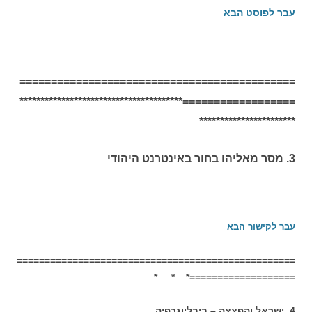
עבר לפוסט הבא
============================================
==================***************************************
***********************
3. מסר מאליהו בחור באינטרנט היהודי
עבר לקישור הבא
==================================================
===================* * *
4. י
שראל והפצצה – ביבליוגרפיה