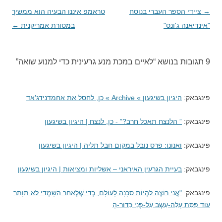
→
ניווט
ציידי הספר העברי בנוסח
טראמפ איננו הבעיה הוא ממשיך
בפוסטים
"אינדיאנה ג'ונס"
במסורת אמריקנית
←
9 תגובות בנושא “
לאיים במכת מנע גרעינית כדי למנוע שואה
”
פינגבאק:
היגיון בשיגעון » Archive » כן, לחסל את אחמדנידג’אד
פינגבאק:
” הלנצח תאכל חרב?” - כן, לנצח | היגיון בשיגעון
פינגבאק:
ואנונו: פרס נובל במקום חבל תליה | היגיון בשיגעון
פינגבאק:
בעיית הגרעין האיראני – אשליות ומציאות | היגיון בשיגעון
פינגבאק:
"אֲנִי רוֹצֶה לִהְיוֹת סַכָּנָה לָעוֹלָם, כְּדֵי שֶׁלְּאַחַר הִשָּׁמְדִי לא תִּוָּתֵר
עוֹד פִּסַּת עָלֵה-עֵשֶׂב עַל-פְּנֵי כַּדּוּר-הָ