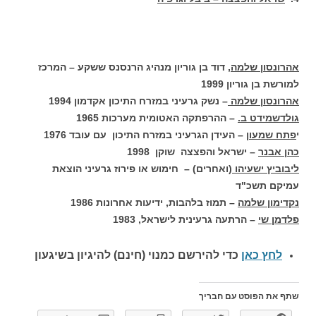
אהרונסון שלמה,
דוד בן גוריון מנהיג הרנסנס ששקע – המרכז
למורשת בן גוריון 1999
אהרונסון שלמה
– נשק גרעיני במזרח התיכון אקדמון 1994
גולדשמידט ב.
– ההרפתקה האטומית מערכות 1965
י
פתח שמעון
– העידן הגרעיני במזרח התיכון עם עובד 1976
כהן אבנר
– ישראל והפצצה שוקן 1998
ליבוביץ ישעיהו
(ואחרים) – חימוש או פירוז גרעיני הוצאת
עמיקם תשכ"ד
נקדימון שלמה
– תמוז בלהבות, ידיעות אחרונות 1986
פלדמן שי
– הרתעה גרעינית לישראל, 1983
לחץ כאן
כדי להירשם כ
מנוי (חינם) להיגיון בשיגעון
שתף את הפוסט עם חבריך