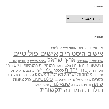
נושאים
נושאים
נושאים
אבטואנטישמיות
אולמרט
אהוד ברק
אישים פוליטיים
אישים היסטוריים
ארץ ישראל
אקדמיה
בן גוריון
הומור
אנטישמיות
ארצות הברית
היסטוריה יהודית
חגים
התנתקות
התנחלויות
חז"ל
הלכה
הספר
יהדות
כללי
טרור
לשון
כלכלה
מחשבים ואינטרנט
חינוך
חרדים
מלחמות ישראל
מערכת המשפט
ספרות
מחתרות
ספרות עברית
פלסטינים
ציונות
ספרים
צהל
ערביי ישראל
פוליטיקאים
ערבים
שואה
שמאלנות
שחיתות
שירה
תהליך השלום
תקשורת
תולדות המדינה