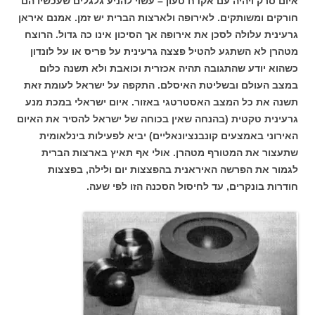
איום סרק ויהיה עם אקדח טעון – עשוי להניע גלגלים שעכשיו הם
חורקים ומשותקים. לאירופה ולארצות הברית יש זמן. אמנם איראן
גרעינית עלולה לסכן את אירופה אך הסיכון אינו כה גדול. הרוצח
מטהרן לא השתגע להטיל פצצה גרעינית על פריס או על לונדון
כשהוא יודע שהתגובה תהיה אכזרית וכואבת ולא תשנה כלום
במצב העולם ובשליטת האיסלם. התקפה על ישראל לעומת זאת
תשנה את כל המצב האסטרטגי באזור. איום ישראלי במכת מנע
גרעינית טקטית (בהנחה שאין בכוחה של ישראל להסיר את האיום
האירוני באמצעים קונבנציונאליים) יביא לפעילות בינלאומית
שתעצור את המטורף מטהרן. אולי אף תאיץ בארצות הברית
לגמור את הפרשה האיראנית בהפצצות יום ולילה, בפצצות
חודרות בונקרים, עד לחיסול הסכנה הזו לפי שעה.