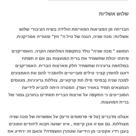
שלוש אשליות
הבריחה מן המציאות המאיימת הולידה בשיח הציבורי שלוש
אשליות: מכה שניה, הגנה של טיל ה" חץ" ומטריה אמריקנית.
המושג " מכה שניה" נולד בתקופת המלחמה הקרה. האמריקנים
פיתחו יכולת שתשמיד את ברית המועצות גם אם זו תפתח
במלחמה גרעינית שתשמיד חלק מארצות הברית. האמריקנים
דאגו להזמין קציני טילים סובייטיים ולהסביר להם את האמצעים
למכה שניה (בסיסי סילו תת קרקעיים, צוללות גרעיניות, מטוסים
הנמצאים תמיד באוויר ועוד). המטרה היתה להביא לידיעת
הסובייטים כי התקפה על ארצות הברית תסתיים בחורבן גמור של
ברית המועצות.
אצלנו מדברים (על פי פרסומים זרים) על אפשרות של מכה שניה
מצוללות. גם אם זו אכן קיימת , איזו ישועה תבוא ליהודים המוכים
בענן רדיו אקטיבי מן הידיעה שטהרן הושמדה? והאם זה ירתיע את