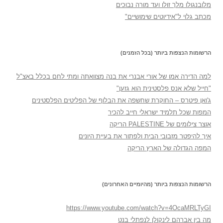
מלובנגולו מלך זולו ועד מורה נבוכים
מכתב גלוי ל"אידיוטים שימושיים"
הרשומות הנצפות ביותר (בכל הזמנים)
למה הדירה אמו של אורי אבנרי את בנה מצוואתה ומתי לחם בכלל באצ"ל
"חייל שלא אנס פלסטינית הוא גזען"
ג'ואן פיטרס – החוקרת שחשפה את הבלוף של הפליטים הפלסטינים
המפות שכל תלמיד ישראלי חייב להכיר
אוצר צילומים של PALESTINE הריקה
איך להיפטר מזבובי הבית ולפתור את בעיית היונים
המפה הגדולה של הארץ הריקה
הרשומות הנצפות ביותר (מהיומיים האחרונים)
https://www.youtube.com/watch?v=4OcaMRLTyGI
מה בין אברהם לינקולן לנפתלי בנט