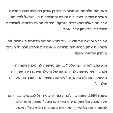
מאז תום מלחמת השחרור חי דוד בן גוריון בתודעה שעל המדינה
מאיימת שואה. פערי כוח האדם והמשאבים בין ישראל למדינות
ערב הם כאלה שהערבים ישתקמו מיד לאחר כל תבוסה. להשמדת
ישראל די בניצחון ערבי אחד.
על רקע זה שם את הדגש, עוד בעיצומה של מלחמת השחרור, על
השקעות עתק בפיתוחים מדעיים שיאזנו את היתרון הכמותי הערבי
ביתרון ישראלי איכותי.
הוא כתב למדען ישראלי: " … אם נשקפת לנו סכנת השמדה –
ולצערי היא נשקפת לנו והשואה של היטלר הייתה רק האפיזודה
האיומה והגדולה ביותר של ניסיונות השמדתנו לאורך ההיסטוריה
שלנו…"
בשנת 1954, כשהרעיון לבנות כוח גרעיני החל להבשיל, כבר דיבר
על הסכנה של נשק גרעיני בידי הערבים: " פצצה אחת יכולה
להשמיד את כל הארץ המרוכזת בסביבות תל-אביב" , אמר.