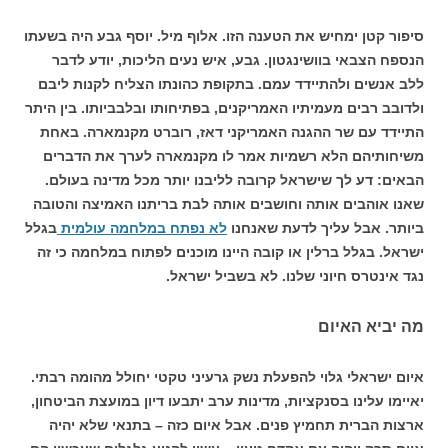
סיפור קטן ימחיש את הטענה הזו. אלוף מיל. יוסף גבע היה בשעתו
הנספח הצבאי בוושינגטון. גבע, איש נעים הליכות, יודע לדבר
ללב אנשים ולהתיידד עמם. בתקופת כהונתו הצליח לקנות ליבם
ולדובב רבים מעמיתיו האמריקנים, בפתיחותו ובלבביותו. בין היתר
התיידד עם שר ההגנה האמריקני דאז, רוברט מקנמארה. באחת
משיחותיהם הלא רשמיות אמר לו מקנמארה לערך את הדברים
הבאים: דע לך שישראל קרובה לליבנו יותר מכל מדינה בעולם.
שאנו אוהבים אותה וחושבים אותה לבת בריתנו האמיצה והטובה
ביותר. אבל עליך לדעת שאנחנו
לא נפתח במלחמה עולמית
בגלל
ישראל. בגלל ברלין או קובה היינו מוכנים לפתוח במלחמה כי זה
נגד אינטרס חיוני שלנו. לא בשביל ישראל.
מה יביא האיום
איום ישראלי גלוי להפעלת נשק גרעיני טקטי יחולל מהומה רבתי.
יאיימו עלינו בסנקציות, מדינות ערב יתבעו דיון במועצת הביטחון,
ארצות הברית תחמיץ פנים. אבל איום כזה – בתנאי שלא יהיה