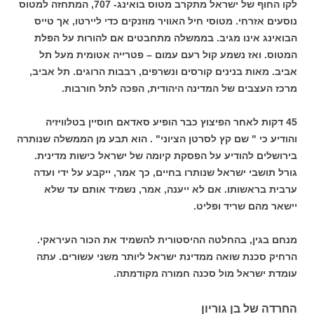
לקו החוף של ישראל מתקרב מטוס בואינג- 707, המתחזה למטוס
נוסעים אזרחי. מטוסי חיל האוויר מוזנקים כדי ליירטו, אך טייס
הבואינג אינו מגיב. בממשלה מתחבטים אם להורות על הפלת
המטוס. ואז נשמע קול רעם עמום – פטרייה אטומית מעל תל
אביב. מאות בנינים קורסים ונשרפים, רבבות הרוגים. תל אביב,
מרכז העצבים של המדינה היהודית, הפכה לתל חורבות.
45 דקות לאחר הפיצוץ כבר הופיע סאדאם חוסיין בטלוויזיה
והודיע כי " שם קץ לסרטן הציוני" . הוא תבע מן הממשלה שנותרה
בירושלים להודיע על הפסקת קיומה של ישראל כישות מדינית.
גורל תושבי ישראל שנותרו בחיים, כך אמר, ייקבע על ידי ועדה
ערבית בראשותו. אם לא ייענה, אמר, נשמיד אותם עד שלא
יישאר מהם שריד ופליט.
מנחם בגין, בהחלטה ההיסטורית להשמיד את הכור העיראקי.
הרחיק סכנת שואה ממדינת ישראל ליותר משני עשורים. עתה
עומדת ישראל מול סכנה חמורה מקודמתה.
החרדה של בן גוריון