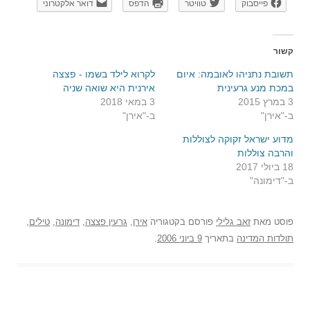
פייסבוק
טוויטר
הדפס
דואר אלקטרוני
קשור
תשובת נתניהו לאובמה: איום
לקרוא לילד בשמו - פצצה
במכת מנע גרעינית
אירנית היא שואה שניה
3 במרץ 2015
3 במאי 2018
ב-"אירן"
ב-"אירן"
מדוע ישראל זקוקה לצוללות
והרבה צוללות
18 ביולי 2017
ב-"דימונה"
פוסט
מאת
זאב גלילי
פורסם בקטגוריה
אירן
,
גרעין פצצה
,
דימונה
,
טילים
,
תולדות המדינה
בתאריך
9 ביוני 2006
.