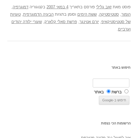
פוסט
מאת
זאב גלילי
פורסם בתאריך
4 במאי 2007
בקטגוריה
דמוגרפיה
,
הומור
,
סטטיסטיקה
,
ששת הימים
וסומן בתגיות
הבעיה הדמוגרפית
,
טעויות
של סטטיסטיקאיפ
,
יורם אטינגר
,
פרשת סאלי קלארק
,
שעורי ילודה יהודים
וערביים
.
חיפוש באתר
ברשת
באתר
הרשומות הכי נצפות
איך לפעול נגד מדינה מטורפת