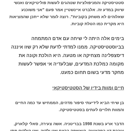
סטטיסטיקה והמניפולציות שנוהגים לעשות פוליטיקאים ואנשי
שיווק במדע זה. אלברט איינשטיין אמר פעם "אני משוכנע
שאלוהים לא משחק בקוביות". רוצה לומר שלא ייתכן שהמציאות
היא מקרית כמו הטלת קוביות.
בימים אלה היתה לי שיחה עם אדם המתמחה
בביוסטטיסטיקה. ממנו למדתי לדעת שלא רק שזו איננה
דיסצפלינה מצחיקה או מטעה. היא הולכת וקונה את
מקומה כמלכת המדעים, שבלעדיה אי אפשר לעשות
מחקר מדעי בשום תחום כמעט.
חיים ומוות בידיו של הסטטיסטיקאי
בן שיחי הביא לידיעתי סיפור מדהים, הממחיש עד כמה החיים
והמוות תלויים לעתים בסטטיסטיקה.
הדבר ארע בשנת 1998 בבריטניה. אשה צעירה, סאלי קלארק,
עורכת דין במקצועה, הואשמה ברצח שני ילדיה. שני הילדים מתו