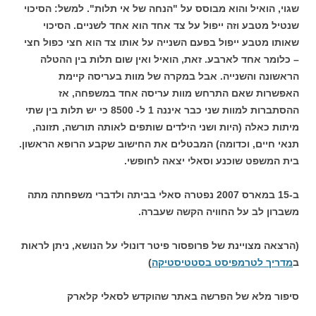
שגוי, הואיל והוא מבוסס על "הנחה של אי תלות". למשל: הסיכוי
שנטיל מטבע וזה ייפול על צד אחד הוא אחד לשניים. הסיכוי
שאותו מטבע ייפול בפעם השנייה על אותו צד הוא חצי כפול חצי
– כלומר אחד לארבע. זאת, הואיל ואין שום תלות בין ההטלה
הראשונה והשנייה. אבל במקרה של מוות בעריסה קיימת
האפשרות שאם התרחש מוות עריסה אחד במשפחה, אז
ההסתברות למוות שני כבר איננה 1 ל- 8500 כי יש תלות בין שתי
מיתות כאלה (היות ושני הילדים שותפים לאותה תורשה, תזונה,
תנאי חיים, וכדומה) המבטלים את החישוב שקבע הרופא הראשון.
בית המשפט שוכנע וסאלי יצאה לחופשי.
ב-15 במארס 2007 נפטרה סאלי בביתה ולדברי משפחתה מתה
משברון לב על החוויה הקשה שעברה.
(הרצאה מצויינת של פרופסור פיטר דונולי על הנושא, ניתן לראות
ב
מדריך לטרמפיסט בסטטיסטיקה
)
סיפור מלא של הפרשה באתר שהוקדש לסאלי קלארק