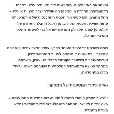
ומן המאה ה-19 לימינו. מזה שנות דור מאיימים עלינו בסכנה
הדמוגרפית. החרדה מן הסכנה הזו הולידה שלל תכניות איוולת –
החל מחורבן גוש קטיף ועד תכנית ההתכנסות של אולמרט. לא
פחות אווילית תכניתו של ליברמן (גלגל ההצלה האחרון של
אולמרט) לוותר על חלק ממדינת ישראל כדי להיפטר מחלק
מערביי ישראל.
דומה שהדמוגרף היחיד העומד בפרץ וצועק המלך עירום הוא יורם
אטינגר, יורם אטינגר, מומחה לענייני המזרח-התיכון
וארצות-הברית ולשעבר הקונסול הכללי בניו-יורק, השתתף
במחקר בנושא הדמוגרפיה הפלסטינית שפורסם השנה על-ידי
מרכז בגין-סדאת.
ואלה עיקרי המסקנות של המחקר:
• שיעור הפריון היהודי בישראל הוא הגבוה במדינות המתועשות –
2.75 ילדים לאישה. המספר המוחלט של לידות יהודיות נמצא
בעליה מתמדת.