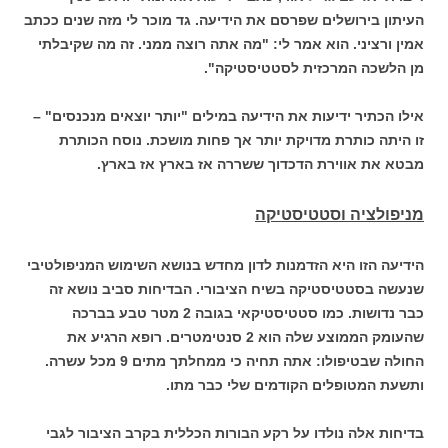
העיתון בירושלים שפרסם את הידיעה. גד מוכר לי מזה שנים ככתב
אמין ורציני. הוא אמר לי: "מה אתה רוצה ממני. זה מה שקיבלתי
מן הלשכה המרכזית לסטטיסטיקה".
אילו הכתיר ידיעות את הידיעה במילים "יותר יוצאים מנכנסים" –
זו היתה כותרת מדויקת יותר אך פחות מושכת. נוסח הכותרת
מבטא את אווירת הדכדוך ששררה אז בארץ אז בארץ.
מניפולציה וסטטיסטיקה
הידיעה הזו היא הזדמנות לדון מחדש בנושא השימוש המניפולטיבי
שנעשה בסטטיסטיקה בשיח הציבורי. הבדיחות סביב נושא זה
כבר נדושות. כמו סטטיסטיקאי בגובה 2 מטר טבע בברכה
שהעומק הממוצע שלה הוא 2 סנטימטרים. רופא הרגיע את
החולה שבטיפולו: אתה תחיה כי ממחלתך מתים 9 מכל עשרה.
ותשעת המטופלים הקודמים שלי כבר מתו.
בדיחות אלה נולדו על רקע הבורות הכללית בקרב הציבור לגבי