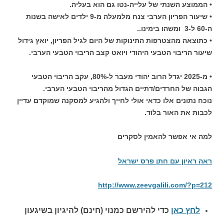
• הממוצע השנתי של עלייה-נטו גם הוא בעליה.
• שיעור הפריון הערבי צנח מלמעלה מ-9 ילדים לאישה בשנות
ה-60 ל-3 ומשהו בימינו..
• כתוצאה מהצטרפות התינוקות של היום לגיל הפריון, יואץ גידול
שיעור הריבוי הטבעי היהודי ויואט קצב הריבוי הטבעי הערבי.
• מ-2025 יגדל הרוב יהודי מעבר ל-80%, עקב הריבוי הטבעי
הגבוה של החרדים/דתיים הגדול מהריבוי הטבעי הערבי.
נוכח נתונים אלו כדאי אולי לחייך ולהגיע למסקנה שמוקדם עדיין
לכבות את האור בלוד.
למה אי אפשר להאמין לסקרים
ראה ראיון עם חתן פרס ישראל
http://www.zeevgalili.com/?p=212
לחץ כאן
כדי להירשם כ
מנוי (חינם) להיגיון בשיגעון