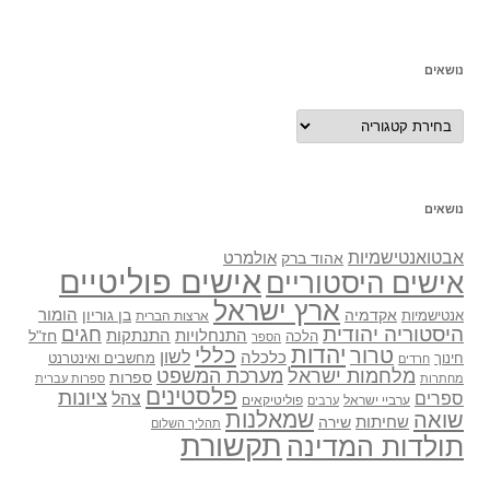
נושאים
נושאים
נושאים
אבטואנטישמיות
אולמרט
אהוד ברק
אישים פוליטיים
אישים היסטוריים
ארץ ישראל
אקדמיה
בן גוריון
הומור
אנטישמיות
ארצות הברית
היסטוריה יהודית
חגים
התנתקות
התנחלויות
חז"ל
הלכה
הספר
יהדות
כללי
טרור
לשון
כלכלה
מחשבים ואינטרנט
חינוך
חרדים
מלחמות ישראל
מערכת המשפט
ספרות
מחתרות
ספרות עברית
פלסטינים
ציונות
ספרים
צהל
ערביי ישראל
פוליטיקאים
ערבים
שואה
שמאלנות
שחיתות
שירה
תהליך השלום
תקשורת
תולדות המדינה