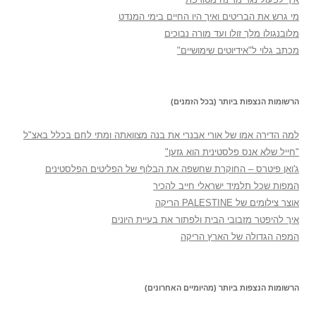
מי גרש את הבריטים ואיך היו החיים בימי המנדט
מלובנגולו מלך זולו ועד מורה נבוכים
מכתב גלוי ל"אידיוטים שימושיים"
הרשומות הנצפות ביותר (בכל הזמנים)
למה הדירה אמו של אורי אבנרי את בנה מצוואתה ומתי לחם בכלל באצ"ל
"חייל שלא אנס פלסטינית הוא גזען"
ג'ואן פיטרס – החוקרת שחשפה את הבלוף של הפליטים הפלסטינים
המפות שכל תלמיד ישראלי חייב להכיר
אוצר צילומים של PALESTINE הריקה
איך להיפטר מזבובי הבית ולפתור את בעיית היונים
המפה הגדולה של הארץ הריקה
הרשומות הנצפות ביותר (מהיומיים האחרונים)