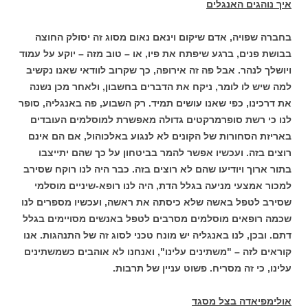
איך נוהגים האנגלים
בחברה שפויה, אדם שיקום וינאם נאום מסוג זה יסולק החוצה
בבושת פנים, ברגע שיפתח את פיו, או – טוב מזה – יוקע על עמוד
ויושלך לנהר. אבל פה זה אירופה, כך שקרוב לוודאי שאנו נקשיב
למה שיש לו לומר, ניקח את הדברים בחשבון, ולאחר מכן נשנה
את דרכינו, כפי שאנו עושים תמיד. רק השבוע, פה באנגליה, סופר
לנו כי רשת סופרמרקטים גדולה מאפשרת למוסלמים העובדים
באריזת הסחורות של הקונים לא לנגוע באלכוהול, אם הם אינם
רוצים בזה. ועכשיו אפשר להמר בביטחון על כך שהם יתייצבו
בתור ארוך ויודיעו שהם לא רוצים בזה. כבר היה לנו רוקח שסירב
למכור אמצעי מניעה בגלל הדת, היה לנו רופא-שיניים מוסלמי
שסירב לטפל באשה שלא כיסתה את ראשה, ועכשיו מספרים לנו
שכמה רופאים מוסלמים מסרבים לטפל באנשים מסויימים בגלל
דתם. ובכן, לנו באנגליה יש מונח טכני לסוג זה של התנהגות. אנו
קוראים לזה – "משתינים עלינו", ואנחנו לא אוהבים כשמשתינים
עלינו, כי זה מסריח. פשוט עניין של תרבות.
אולימפיאדה בצל מסגד