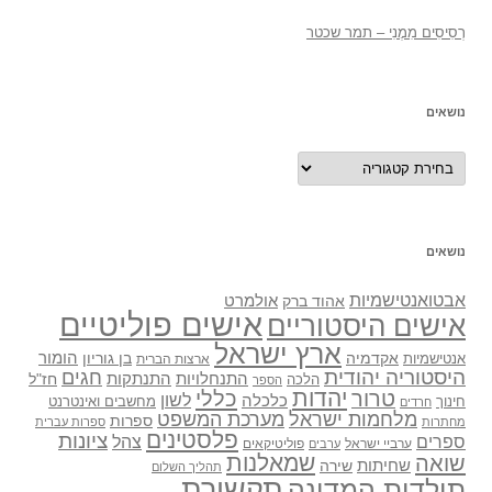
רְסִיסִים מִמֶנִי – תמר שכטר
נושאים
נושאים
נושאים
אבטואנטישמיות
אולמרט
אהוד ברק
אישים פוליטיים
אישים היסטוריים
ארץ ישראל
אקדמיה
בן גוריון
הומור
אנטישמיות
ארצות הברית
היסטוריה יהודית
חגים
התנתקות
התנחלויות
חז"ל
הלכה
הספר
יהדות
כללי
טרור
לשון
כלכלה
מחשבים ואינטרנט
חינוך
חרדים
מלחמות ישראל
מערכת המשפט
ספרות
מחתרות
ספרות עברית
פלסטינים
ציונות
ספרים
צהל
ערביי ישראל
פוליטיקאים
ערבים
שואה
שמאלנות
שחיתות
שירה
תהליך השלום
תקשורת
תולדות המדינה