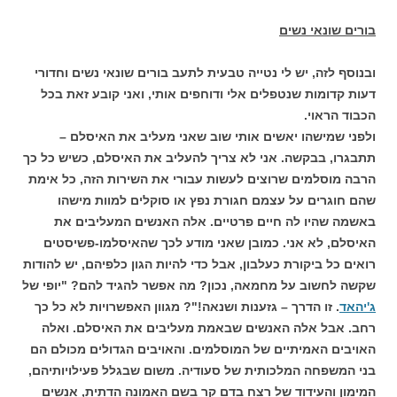
בורים שונאי נשים
ובנוסף לזה, יש לי נטייה טבעית לתעב בורים שונאי נשים וחדורי
דעות קדומות שנטפלים אלי ודוחפים אותי, ואני קובע זאת בכל
הכבוד הראוי.
ולפני שמישהו יאשים אותי שוב שאני מעליב את האיסלם –
תתבגרו, בבקשה. אני לא צריך להעליב את האיסלם, כשיש כל כך
הרבה מוסלמים שרוצים לעשות עבורי את השירות הזה, כל אימת
שהם חוגרים על עצמם חגורת נפץ או סוקלים למוות מישהו
באשמה שהיו לה חיים פרטיים. אלה האנשים המעליבים את
האיסלם, לא אני. כמובן שאני מודע לכך שהאיסלמו-פשיסטים
רואים כל ביקורת כעלבון, אבל כדי להיות הגון כלפיהם, יש להודות
שקשה לחשוב על מחמאה, נכון? מה אפשר להגיד להם? "יופי של
ג'יהאד
. זו הדרך – גזענות ושנאה!"? מגוון האפשרויות לא כל כך
רחב. אבל אלה האנשים שבאמת מעליבים את האיסלם. ואלה
האויבים האמיתיים של המוסלמים. והאויבים הגדולים מכולם הם
בני המשפחה המלכותית של סעודיה. משום שבגלל פעילויותיהם,
המימון והעידוד של רצח בדם קר בשם האמונה הדתית, אנשים