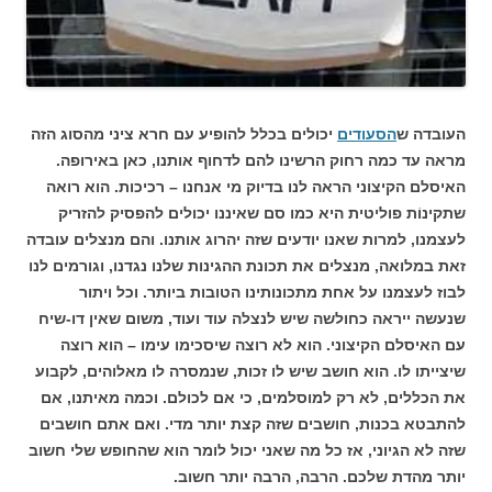
העובדה ש
הסעודים
יכולים בכלל להופיע עם חרא ציני מהסוג הזה
מראה עד כמה רחוק הרשינו להם לדחוף אותנו, כאן באירופה.
האיסלם הקיצוני הראה לנו בדיוק מי אנחנו – רכיכות. הוא רואה
שתקינוֹת פוליטית היא כמו סם שאיננו יכולים להפסיק להזריק
לעצמנו, למרות שאנו יודעים שזה יהרוג אותנו. והם מנצלים עובדה
זאת במלואה, מנצלים את תכונת ההגינות שלנו נגדנו, וגורמים לנו
לבוז לעצמנו על אחת מתכונותינו הטובות ביותר. וכל ויתור
שנעשה ייראה כחולשה שיש לנצלה עוד ועוד, משום שאין דו-שיח
עם האיסלם הקיצוני. הוא לא רוצה שיסכימו עימו – הוא רוצה
שיצייתו לו. הוא חושב שיש לו זכות, שנמסרה לו מאלוהים, לקבוע
את הכללים, לא רק למוסלמים, כי אם לכולם. וכמה מאיתנו, אם
להתבטא בכנות, חושבים שזה קצת יותר מדי. ואם אתם חושבים
שזה לא הגיוני, אז כל מה שאני יכול לומר הוא שהחופש שלי חשוב
יותר מהדת שלכם. הרבה, הרבה יותר חשוב.