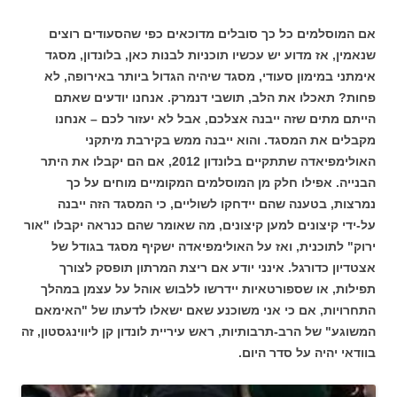
אם המוסלמים כל כך סובלים מדוכאים כפי שהסעודים רוצים
שנאמין, אז מדוע יש עכשיו תוכניות לבנות כאן, בלונדון, מסגד
אימתני במימון סעודי, מסגד שיהיה הגדול ביותר באירופה, לא
פחות? תאכלו את הלב, תושבי דנמרק. אנחנו יודעים שאתם
הייתם מתים שזה ייבנה אצלכם, אבל לא יעזור לכם – אנחנו
מקבלים את המסגד. והוא ייבנה ממש בקירבת מיתקני
האולימפיאדה שתתקיים בלונדון 2012, אם הם יקבלו את היתר
הבנייה. אפילו חלק מן המוסלמים המקומיים מוחים על כך
נמרצות, בטענה שהם יידחקו לשוליים, כי המסגד הזה ייבנה
על-ידי קיצונים למען קיצונים, מה שאומר שהם כנראה יקבלו "אור
ירוק" לתוכנית, ואז על האולימפיאדה ישקיף מסגד בגודל של
אצטדיון כדורגל. אינני יודע אם ריצת המרתון תופסק לצורך
תפילות, או שספורטאיות יידרשו ללבוש אוהל על עצמן במהלך
התחרויות, אם כי אני משוכנע שאם ישאלו לדעתו של "האימאם
המשוגע" של הרב-תרבותיות, ראש עיריית לונדון קן ליווינגסטון, זה
בוודאי יהיה על סדר היום.