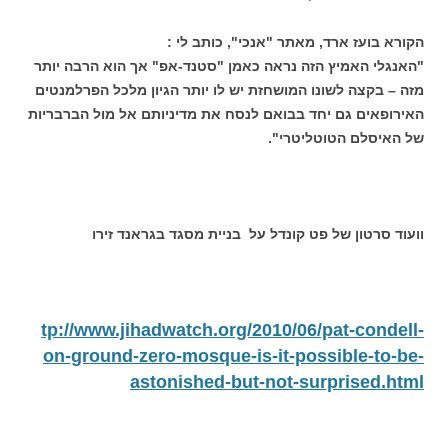
הקורא בועז ארד, מאתר "אנכי", כותב לי :
"האנגלי האמיץ הזה נראה כאמן "סטנד-אפ" אך הוא הרבה יותר
מזה – בקצה לשונו המושחזת יש לו יותר הגיון מלכל הפרלמנטים
האירופאים גם יחד בבואם לנסח את מדיניותם אל מול הברבריות
של האיסלם הטוטליטרי".
וועוד סרטון של פט קונדל על בניית מסגד בגראנד זירו
tp://www.jihadwatch.org/2010/06/pat-condell-
on-ground-zero-mosque-is-it-possible-to-be-
astonished-but-not-surprised.html