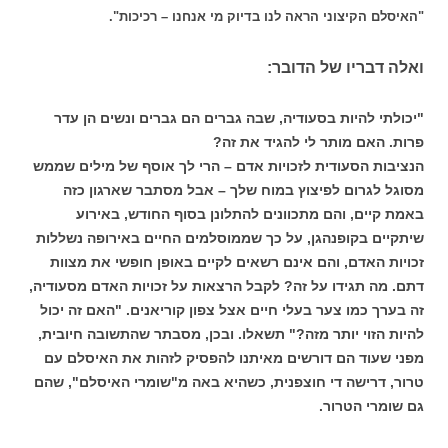
"האיסלם הקיצוני הראה לנו בדיוק מי אנחנו – רכיכות".
ואלה דבריו של הדובר:
"יכולתי להיות בסעודיה, שבה גברים הם גברים ונשים הן עדר
פרות. האם מותר לי להגיד את זה?
הנציבות הסעודית לזכויות אדם – הרי לך אוסף של מילים שממש
מסוגל לגרום לפיצוץ במוח שלך – אבל מסתבר שארגון כזה
באמת קיים, והם מתכוונים להתלונן בסוף החודש, באירוע
שיתקיים בקופנהגן, על כך שממוסלמים החיים באירופה נשללות
זכויות האדם, והם אינם רשאים לקיים באופן חופשי את מצוות
דתם. מה תגידו על זה? לקבל הרצאות על זכויות האדם מסעודיה,
זה בערך כמו צער בעלי חיים אצל צפון קוריאנים. "האם זה יכול
להיות הזוי יותר מזה?" תשאלו. ובכן, מסבתר שהתשובה חיובית,
מפני שעוד הם דורשים מאיתנו להפסיק לזהות את האיסלם עם
טרור, דרישה די חוצפנית, כשהיא באה מ"שומרי האיסלם", שהם
גם שומרי הטרור.