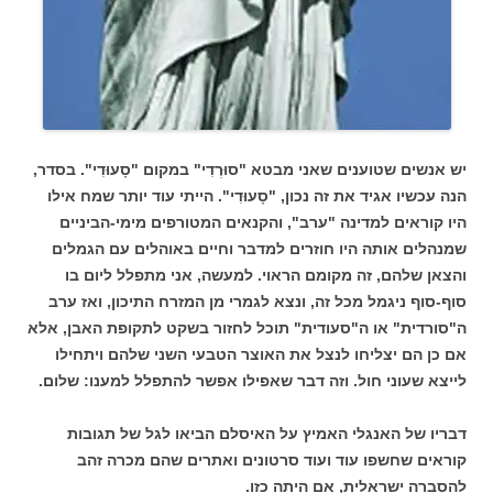
יש אנשים שטוענים שאני מבטא "סוּרְדִי" במקום "סָעוּדִי". בסדר,
הנה עכשיו אגיד את זה נכון, "סָעוּדִי". הייתי עוד יותר שמח אילו
היו קוראים למדינה "ערב", והקנאים המטורפים מימי-הביניים
שמנהלים אותה היו חוזרים למדבר וחיים באוהלים עם הגמלים
והצאן שלהם, זה מקומם הראוי. למעשה, אני מתפלל ליום בו
סוף-סוף ניגמל מכל זה, ונצא לגמרי מן המזרח התיכון, ואז ערב
ה"סורדית" או ה"סעודית" תוכל לחזור בשקט לתקופת האבן, אלא
אם כן הם יצליחו לנצל את האוצר הטבעי השני שלהם ויתחילו
לייצא שעוני חול. וזה דבר שאפילו אפשר להתפלל למענו: שלום.
דבריו של האנגלי האמיץ על האיסלם הביאו לגל של תגובות
קוראים שחשפו עוד ועוד סרטונים ואתרים שהם מכרה זהב
להסברה ישראלית, אם היתה כזו.