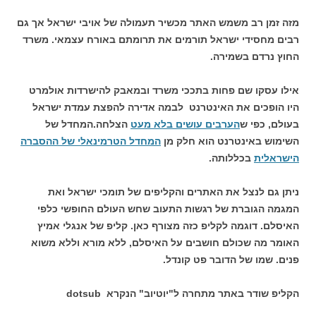
מזה זמן רב משמש האתר מכשיר תעמולה של אויבי ישראל אך גם
רבים מחסידי ישראל תורמים את תרומתם באורח עצמאי. משרד
החוץ נרדם בשמירה.
אילו עסקו שם פחות בתככי משרד ובמאבק להישרדות אולמרט
היו הופכים את האינטרנט לבמה אדירה להפצת עמדת ישראל
בעולם, כפי ש
הערבים עושים בלא מעט
הצלחה.המחדל של
השימוש באינטרנט הוא חלק מן
המחדל הטרמינאלי של ההסברה
הישראלית
בכללותה.
ניתן גם לנצל את האתרים והקליפים של תומכי ישראל ואת
המגמה הגוברת של רגשות התעוב שחש העולם החופשי כלפי
האיסלם. דוגמה לקליפ כזה מצורף כאן. קליפ של אנגלי אמיץ
האומר מה שכולם חושבים על האיסלם, ללא מורא וללא משוא
פנים. שמו של הדובר פט קונדל.
הקליפ שודר באתר מתחרה ל"יוטיוב" הנקרא dotsub