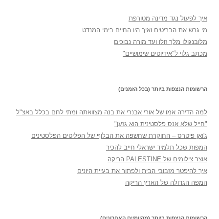
איך לפעול נגד מדינה מטורפת
מי גרש את הבריטים ואיך היו החיים בימי המנדט
מלובנגולו מלך זולו ועד מורה נבוכים
מכתב גלוי ל"אידיוטים שימושיים"
הרשומות הנצפות ביותר (בכל הזמנים)
למה הדירה אמו של אורי אבנרי את בנה מצוואתה ומתי לחם בכלל באצ"ל
"חייל שלא אנס פלסטינית הוא גזען"
ג'ואן פיטרס – החוקרת שחשפה את הבלוף של הפליטים הפלסטינים
המפות שכל תלמיד ישראלי חייב להכיר
אוצר צילומים של PALESTINE הריקה
איך להיפטר מזבובי הבית ולפתור את בעיית היונים
המפה הגדולה של הארץ הריקה
הרשומות הנצפות ביותר (מהיומיים האחרונים)