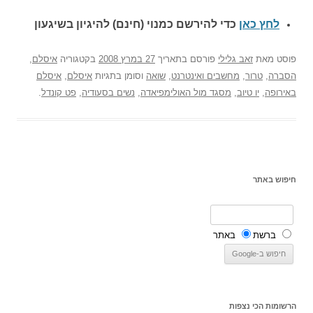
לחץ כאן
כדי להירשם כ
מנוי (חינם) להיגיון בשיגעון
פוסט
מאת
זאב גלילי
פורסם בתאריך
27 במרץ 2008
בקטגוריה
איסלם
,
הסברה
,
טרור
,
מחשבים ואינטרנט
,
שואה
וסומן בתגיות
איסלם
,
איסלם
באירופה
,
יו טיוב
,
מסגד מול האולימפיאדה
,
נשים בסעודיה
,
פט קונדל
.
חיפוש באתר
ברשת
באתר
הרשומות הכי נצפות