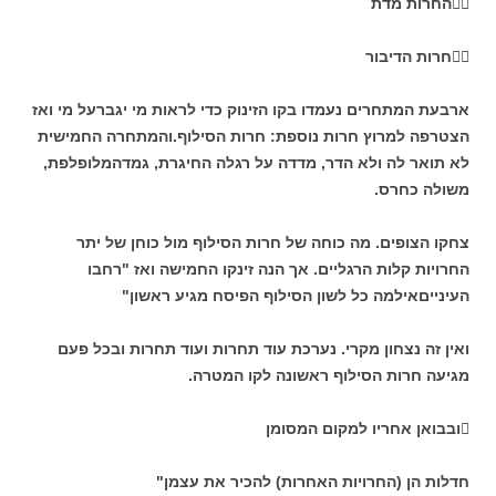

החרות מדת

חרות הדיבור
ארבעת המתחרים נעמדו בקו הזינוק כדי לראות מי יגברעל מי ואז
הצטרפה למרוץ חרות נוספת: חרות הסילוף.והמתחרה החמישית
לא תואר לה ולא הדר, מדדה על רגלה החיגרת, גמדהמלופלפת,
משולה כחרס.
צחקו הצופים. מה כוחה של חרות הסילוף מול כוחן של יתר
החרויות קלות הרגליים. אך הנה זינקו החמישה ואז "רחבו
העינייםאילמה כל לשון הסילוף הפיסח מגיע ראשון"
ואין זה נצחון מקרי. נערכת עוד תחרות ועוד תחרות ובכל פעם
מגיעה חרות הסילוף ראשונה לקו המטרה.

ובבואן אחריו למקום המסומן
חדלות הן (החרויות האחרות) להכיר את עצמן"