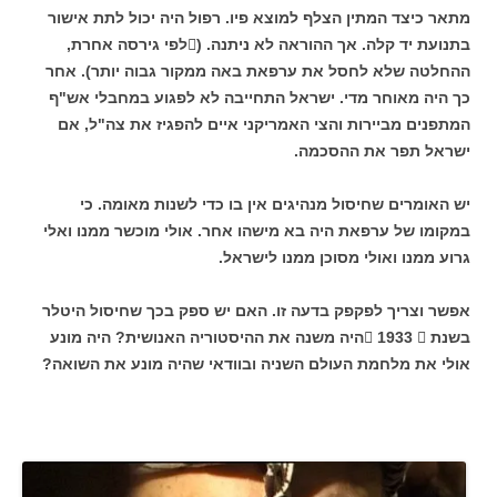
מתאר כיצד המתין הצלף למוצא פיו. רפול היה יכול לתת אישור
בתנועת יד קלה. אך ההוראה לא ניתנה. (לפי גירסה אחרת,
ההחלטה שלא לחסל את ערפאת באה ממקור גבוה יותר). אחר
כך היה מאוחר מדי. ישראל התחייבה לא לפגוע במחבלי אש"ף
המתפנים מביירות והצי האמריקני איים להפגיז את צה"ל, אם
ישראל תפר את ההסכמה.
יש האומרים שחיסול מנהיגים אין בו כדי לשנות מאומה. כי
במקומו של ערפאת היה בא מישהו אחר. אולי מוכשר ממנו ואלי
גרוע ממנו ואולי מסוכן ממנו לישראל.
אפשר וצריך לפקפק בדעה זו. האם יש ספק בכך שחיסול היטלר
בשנת  1933 היה משנה את ההיסטוריה האנושית? היה מונע
אולי את מלחמת העולם השניה ובוודאי שהיה מונע את השואה?