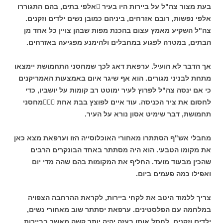
בעת מצור צה"ל על ביירות היו בעיר

אלפי בתים, בהם התגוררו
אלפי
נפשות, רובם אזרחים, ביניהם כמובן נשים ילדים וזקנים.
צה"ל השקיע מאמץ עצום בהכנת מפות שבהן צויין כל אחד מן
הבתים, במטרה לפגוע במחבלים ולהימנע מפגיעה באזרחים.
אך הדבר לא הועיל. ערפאת דאג לכך שמחסני התחמושת יימצאו
מתחת לבניני מגורים. הוא אף שיגר איום באמצעות האמריקנים
כי אם ינסה צה"ל לפרוץ לעיר ימוטט רב קומות על יושביו, כדי
לחסום את ציר הכניסה. עוד איים לפוצץ בבת אחת

מחסני
תחמושת, דבר שימיט אסון נורא על העיר.
מחבלי אש"ף הסתתרו מאחורי האוכלוסייה הזו וערפאת מצא כאן
את מקומו הטבעי. הוא היה מסתתר באחד הבונקרים הרבים
שהכין מבעוד מועד. החליף את המקומות בהם שהה מדי יום
ואפילו כמה פעמים ביום.
צריך ללמוד היטב את לקחי ביירות, לקראת ההרחבה הצפויה
במלחמה עם הפלסטינים. ערפאת יסתתר שוב מאחורי נשים,
ילדים וזקנים. לחסל אותו בעזה יהיה יותר קשה מאשר בביירות