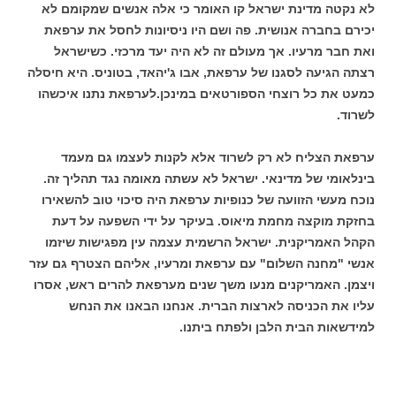
לא נקטה מדינת ישראל קו האומר כי אלה אנשים שמקומם לא
יכירם בחברה אנושית. פה ושם היו ניסיונות לחסל את ערפאת
ואת חבר מרעיו. אך מעולם זה לא היה יעד מרכזי. כשישראל
רצתה הגיעה לסגנו של ערפאת, אבו ג'יהאד, בטוניס. היא חיסלה
כמעט את כל רוצחי הספורטאים במינכן.לערפאת נתנו איכשהו
לשרוד.
ערפאת הצליח לא רק לשרוד אלא לקנות לעצמו גם מעמד
בינלאומי של מדינאי. ישראל לא עשתה מאומה נגד תהליך זה.
נוכח מעשי הזוועה של כנופיות ערפאת היה סיכוי טוב להשאירו
בחזקת מוקצה מחמת מיאוס. בעיקר על ידי השפעה על דעת
הקהל האמריקנית. ישראל הרשמית עצמה עין מפגישות שיזמו
אנשי "מחנה השלום" עם ערפאת ומרעיו, אליהם הצטרף גם עזר
ויצמן. האמריקנים מנעו משך שנים מערפאת להרים ראש, אסרו
עליו את הכניסה לארצות הברית. אנחנו הבאנו את הנחש
למידשאות הבית הלבן ולפתח ביתנו.