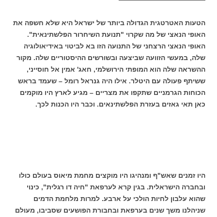
הטעות האטרטגית הגדולה ביותר של ישראל היא שלא חשפה את
האופי הנאצי של מה שקרוי "תנועת השיחרור הפלשתינאית".
האופי הנאצי הרצחני של התנועה הזו בא לביטוי באידיאולוגיה
שלה, במעשי הזוועה שביצעה ובשורשים ההיסטוריים שלה. מקור
ההשראה שלה הוא המופתי הירושלמי, חאג' אמין אל חוסייני,
ששיתף פעולה עם היטלר. אילו היה גנראל רומל – שעמד בראש
הכוחות הגרמניים שתקפו את מצריים – מגיע לארץ היו מוקמים
כאן תאי גאזים בעזרת הפלשתינאים. וכבר היו הכנות לכך.
היו זמנים שאש"ף ומנהיגו היו מוקצים מחמת מיאוס בעולם כולו
ובחברה הישראלית. בגין קרא לערפאת "חיה דו רגלית", כינוי
שהוא עלבון לחיות הולכי על ארבע. למרות מלחמת הדמים
שניהלנו משך שנים בערפאת ובחבורת הפושעים שסביבו, מעולם