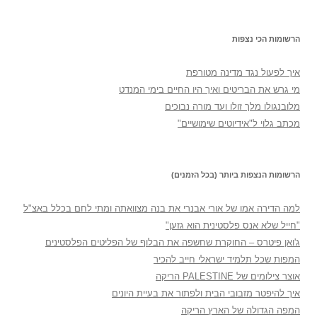
הרשומות הכי נצפות
איך לפעול נגד מדינה מטורפת
מי גרש את הבריטים ואיך היו החיים בימי המנדט
מלובנגולו מלך זולו ועד מורה נבוכים
מכתב גלוי ל"אידיוטים שימושיים"
הרשומות הנצפות ביותר (בכל הזמנים)
למה הדירה אמו של אורי אבנרי את בנה מצוואתה ומתי לחם בכלל באצ"ל
"חייל שלא אנס פלסטינית הוא גזען"
ג'ואן פיטרס – החוקרת שחשפה את הבלוף של הפליטים הפלסטינים
המפות שכל תלמיד ישראלי חייב להכיר
אוצר צילומים של PALESTINE הריקה
איך להיפטר מזבובי הבית ולפתור את בעיית היונים
המפה הגדולה של הארץ הריקה