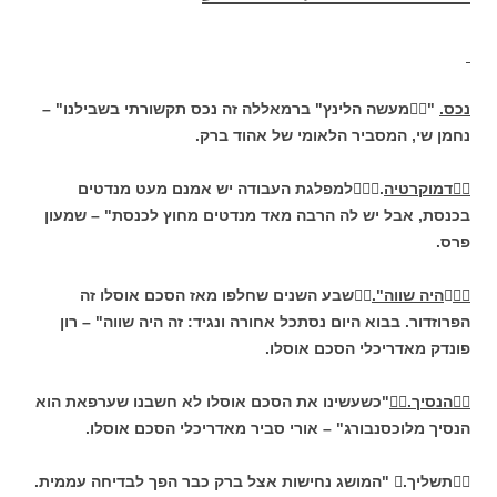
נכס.
"מעשה הלינץ" ברמאללה זה נכס תקשורתי בשבילנו" –
נחמן שי, המסביר הלאומי של אהוד ברק.
דמוקרטיה
.למפלגת העבודה יש אמנם מעט מנדטים
בכנסת, אבל יש לה הרבה מאד מנדטים מחוץ לכנסת" – שמעון
פרס.
היה שווה".

שבע השנים שחלפו מאז הסכם אוסלו זה
הפרוזדור. בבוא היום נסתכל אחורה ונגיד: זה היה שווה" – רון
פונדק מאדריכלי הסכם אוסלו.
הנסיך.
"כשעשינו את הסכם אוסלו לא חשבנו שערפאת הוא
הנסיך מלוכסנבורג" – אורי סביר מאדריכלי הסכם אוסלו.
תשליך. "המושג נחישות אצל ברק כבר הפך לבדיחה עממית.