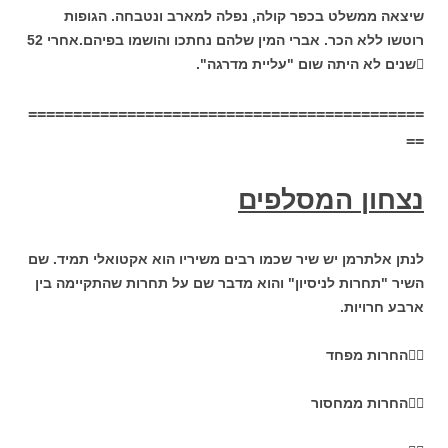
שיצאה ממשלט בכפר קולה, נפלה למארב ונטבחה. הגופות
רוטשו ללא הכר. אברי המין שלהם נחתכו והושמו בפיהם.אחרי
52

שנים לא היתה שום "עליית מדרגה".
============================================
==
נצחון המסלפים
לנתן אלתרמן יש שיר שכמו רבים משיריו הוא אקטואלי תמיד. שם
השיר "תחרות לניסיון" והוא מדבר שם על תחרות שהתקיימה בין
ארבע חרויות.

החרות מפחד

החרות ממחסור