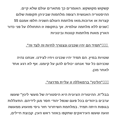
קשקוש מקושקש. האומרים כך מתארים עולם שלא קיים.
ההיסטוריה האנושית רצופה מלחמות שביניהן תקופות שלום
קצרות או ארוכות.מאז מלחמת העולם השניה חלפו אמנם 55
שנים ללא מלחמה עולמית. אך בתקופה זו התחוללו על פני כדור
הארץ מאות מלחמות קטנות ובינוניות

"תמיד הם יהיו שכנינו ונצטרך לחיות זה לצד זה".
שטויות במיץ. הם תמיד יהיו שכנינו ויחיו לצידנו. אנחנו נהיה
שכניהם כל עוד אנחנו יכולים להגן על קיומנו. אף לא רגע אחד
לאחר מכן.

"הלינץ" ברמאללה זו עליית מדרגה".
בבל"ת. ההיטוריה הציונית היא היסטוריה של מעשי לינץ" שעשו
ערבים ביהודים בכל פעם שנפל יהודי חסר מגן לידיהם. התעללות
בגופות היתה תמיד. במלחמת השיחרור חזר גיסי מזועזע ממעשה
זוועה שעשו העיראקים שתקפו באזור ראש העין. קבוצת חיילים,