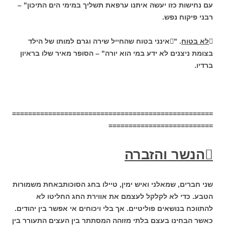
עם נחישות כזו יעשה איתנו ערפאת תשליך במימי הים התיכון" –
רבני פיקוח נפש.

לא בטוח
. "אינני בטוח שהחייל שירה וגרם למותו של הילד
בצומת ניצנים לא ידע במי הוא יורה" – הסופר מאיר שלו בראיון
ברדיו.
==================================================
==========================

הנשר והזברה
שני חברים, שמאלני ואיש ימין, טיילו בחג הסוכותבאחת משמורות
הטבע. כדי לא לקלקל לעצמם את אווירת החג החליטו לא
להתווכח בנושאים פוליטיים. אך בלי ויכוחים אי אפשר בין יהודים.
כאשר הבחינו בעצם בלתי מזוהה המסתתר בין העצים התעורר בין