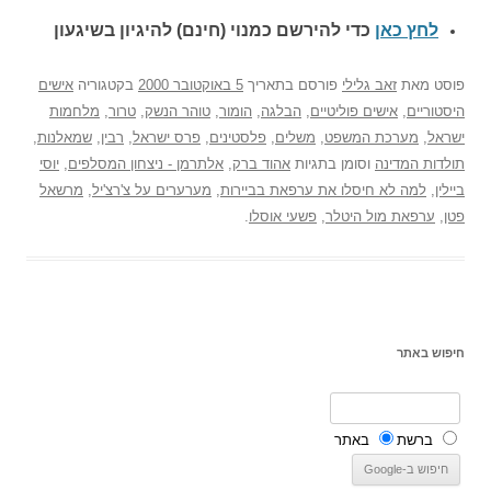
לחץ כאן
כדי להירשם כ
מנוי (חינם) להיגיון בשיגעון
פוסט
מאת
זאב גלילי
פורסם בתאריך
5 באוקטובר 2000
בקטגוריה
אישים
היסטוריים
,
אישים פוליטיים
,
הבלגה
,
הומור
,
טוהר הנשק
,
טרור
,
מלחמות
ישראל
,
מערכת המשפט
,
משלים
,
פלסטינים
,
פרס ישראל
,
רבין
,
שמאלנות
,
תולדות המדינה
וסומן בתגיות
אהוד ברק
,
אלתרמן - ניצחון המסלפים
,
יוסי
ביילין
,
למה לא חיסלו את ערפאת בביירות
,
מערערים על צ'רצ'יל
,
מרשאל
פטן
,
ערפאת מול היטלר
,
פשעי אוסלו
.
חיפוש באתר
ברשת
באתר