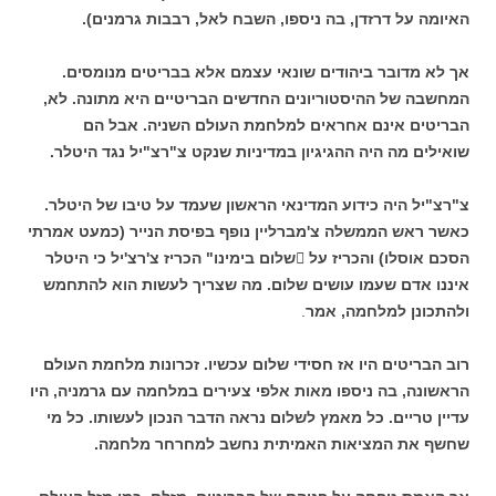
האיומה על דרזדן, בה ניספו, השבח לאל, רבבות גרמנים).
אך לא מדובר ביהודים שונאי עצמם אלא בבריטים מנומסים.
המחשבה של ההיסטוריונים החדשים הבריטיים היא מתונה. לא,
הבריטים אינם אחראים למלחמת העולם השניה. אבל הם
שואילים מה היה ההגיגיון במדיניות שנקט צ"רצ"יל נגד היטלר.
צ"רצ"יל היה כידוע המדינאי הראשון שעמד על טיבו של היטלר.
כאשר ראש הממשלה צ'מברליין נופף בפיסת הנייר (כמעט אמרתי
הסכם אוסלו) והכריז על שלום בימינו" הכריז צ'רצ'יל כי היטלר
איננו אדם שעמו עושים שלום. מה שצריך לעשות הוא להתחמש
ולהתכונן למלחמה, אמר
.
רוב הבריטים היו אז חסידי שלום עכשיו. זכרונות מלחמת העולם
הראשונה, בה ניספו מאות אלפי צעירים במלחמה עם גרמניה, היו
עדיין טריים. כל מאמץ לשלום נראה הדבר הנכון לעשותו. כל מי
שחשף את המציאות האמיתית נחשב למחרחר מלחמה.