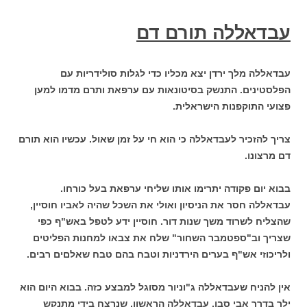
עבדאללה תורם דם
עבדאללה מלך ירדן יצא מכליו כדי לגלות סולידריות עם
הפלסטינים. התנשק בסיטונאות עם ערפאת ותרם מדמו למען
פצועי התוקפנות הישראלית.
צריך להזכיר לעבדאללה כי הוא חי על זמן שאול. עכשיו הוא תורם
דם מרצונו.
בבוא יום פקודה יתרימו אותו שליחי ערפאת בעל כורחו.
עבדאללה חסר את הניסיון ואולי את השכל שהיה לאביו חוסיין,
שהצליח לשרוד משך שנות דור. חוסיין ידע לטפל באש"ף כפי
שצריך וב"ספטמבר השחור"
שלח את צבאו למחנות הפליטים
ולריכוזי אש"ף בערים הירדניות וטבח בהם טבח שאלםים רבים.
אין להניח שעבדאללה ג"וניור מסוגל למבצע כזה. בבוא היום הוא
ילך בדרך אבי סבו, עבדאללה הראשון, שנרצח בידי מתנקש