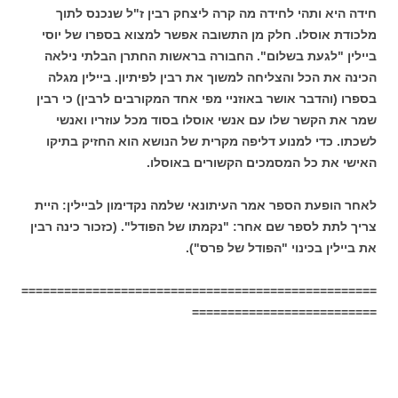
חידה היא ותהי לחידה מה קרה ליצחק רבין ז"ל שנכנס לתוך
מלכודת אוסלו. חלק מן התשובה אפשר למצוא בספרו של יוסי
ביילין "לגעת בשלום". החבורה בראשות החתרן הבלתי נילאה
הכינה את הכל והצליחה למשוך את רבין לפיתיון. ביילין מגלה
בספרו (והדבר אושר באוזניי מפי אחד המקורבים לרבין) כי רבין
שמר את הקשר שלו עם אנשי אוסלו בסוד מכל עוזריו ואנשי
לשכתו. כדי למנוע דליפה מקרית של הנושא הוא החזיק בתיקו
האישי את כל המסמכים הקשורים באוסלו.
לאחר הופעת הספר אמר העיתונאי שלמה נקדימון לביילין: היית
צריך לתת לספר שם אחר: "נקמתו של הפודל". (כזכור כינה רבין
את ביילין בכינוי "הפודל של פרס").
==================================================
==========================