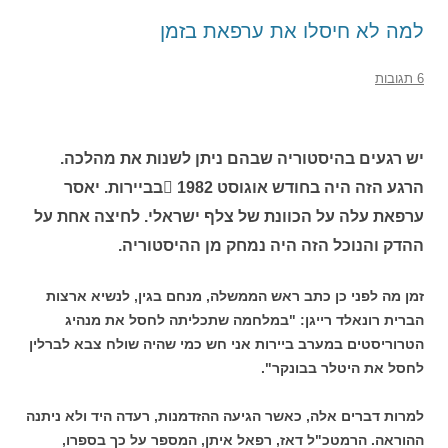
למה לא חיסלו את ערפאת בזמן
6 תגובות
יש רגעים בהיסטוריה שבהם ניתן לשנות את מהלכה.
הרגע הזה היה בחודש אוגוסט 1982 בביירות. יאסר
ערפאת עלה על הכוונת של צלף ישראלי. לחיצה אחת על
ההדק והנוכל הזה היה נמחק מן ההיסטוריה.
זמן מה לפני כן כתב ראש הממשלה, מנחם בגין, לנשיא ארצות
הברית רונאלד רייגן: "במלחמה שתכליתה לחסל את מנהיג
הטרוריסטים במערב ביירות אני חש כמי שהיה שולח צבא לברלין
לחסל את היטלר בבונקר".
למרות דברים אלה, כאשר הגיעה ההזדמנות, רעדה היד ולא ניתנה
ההוראה. הרמטכ"ל דאז, רפאל איתן, המספר על כך בספרו,