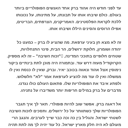
עד לפני חודש היה אהוד ברק אחד האנשים הפופולריים ביותר
בעולם. כולם שיבחו אותו על תבונתו, על מתינותו, על נכונותו
ללכת לקראת הפלסטינים. האמריקנים, הצרפתים, הבריטים,
אפילו הרוסים והסינים היללו ושיבחו אותו.
זה לא מצא חן בעיני ערפאת. מה שהציע לו ברק – כמעט כל
יהודה ושומרון, חלוקת ירושלים, הר הבית, פינוי התנחלויות,
שטחים חלופיים בתוככי המדינה, "זכות השיבה" – זה לא מספיק.
הקרוקודיל מעזה דרש עוד. ובתמורה היה מוכן לתת בינתיים ביקור
נימוסין אצל אהוד ונאווה בכוכב יאיר. וברק, שאין לו כנסת ואין לו
ממשלה ואין לו עוד מה להציע לערפאת אמר "לא" חלשלוש.
ולפתע איבד את הפופולריות שלו. פתאום העולם כולו נגדנו.
מדברים על ברק במילים חריפות יותר משדיברו על נתניהו.
אל דאגה ברק. אפשר שוב להיות פופולרי. תאר לך איך תגבר
הפופולריות שלך כשתוותר על כל ירושלים. ותסכים לזכות השיבה
לשטחי ישראל. והגליל בין כה וכה כבר שייך לערבים. והנגב הרי
מעולם לא היה חלק מארץ ישראל. כל עוד יהיה לך מה לתת תהיה