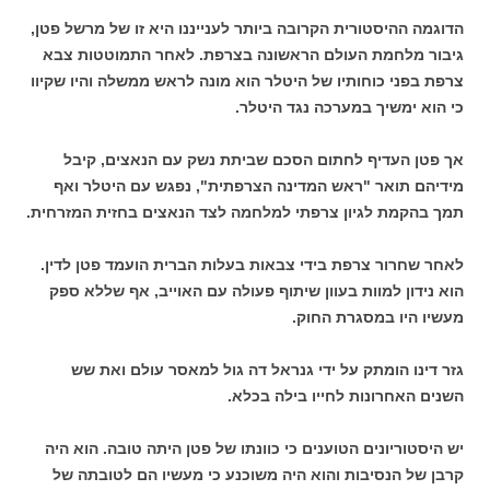
הדוגמה ההיסטורית הקרובה ביותר לענייננו היא זו של מרשל פטן,
גיבור מלחמת העולם הראשונה בצרפת. לאחר התמוטטות צבא
צרפת בפני כוחותיו של היטלר הוא מונה לראש ממשלה והיו שקיוו
כי הוא ימשיך במערכה נגד היטלר.
אך פטן העדיף לחתום הסכם שביתת נשק עם הנאצים, קיבל
מידיהם תואר "ראש המדינה הצרפתית", נפגש עם היטלר ואף
תמך בהקמת לגיון צרפתי למלחמה לצד הנאצים בחזית המזרחית.
לאחר שחרור צרפת בידי צבאות בעלות הברית הועמד פטן לדין.
הוא נידון למוות בעוון שיתוף פעולה עם האוייב, אף שללא ספק
מעשיו היו במסגרת החוק.
גזר דינו הומתק על ידי גנראל דה גול למאסר עולם ואת שש
השנים האחרונות לחייו בילה בכלא.
יש היסטוריונים הטוענים כי כוונתו של פטן היתה טובה. הוא היה
קרבן של הנסיבות והוא היה משוכנע כי מעשיו הם לטובתה של