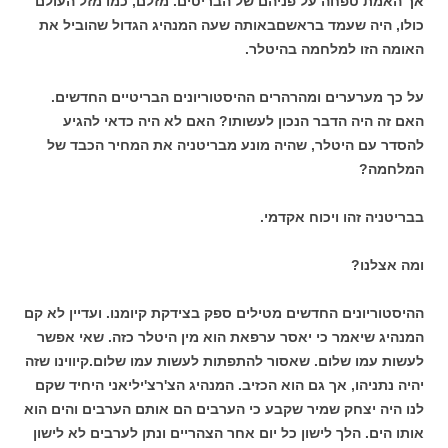
אך האמת טפחה על פניהם של הבריטים. מזלם, כמו מזל העולם
כולו, היה שעמד בראשםבאותה שעה המנהיג הגדול שהוביל את
האומה הזו למלחמה בהיטלר.
על כך מערערים ומהרהרים ההיסטוריונים הבריטיים החדשים.
האם זה היה הדבר הנכון לעשותו? האם לא היה כדאי להגיע
להסדר עם היטלר, שהיה מונע מבריטניה את המחיר הכבד של
המלחמה?
בבריטניה זהו ויכוח אקדמי.
ומה אצלנו?
ההיסטוריונים החדשים מטילים ספק בצידקת קיומנו. ועדיין לא קם
המנהיג שיאמר כי יאסר ערפאת הוא מין היטלר כזה. שאי אפשר
לעשות עמו שלום. שאסור להתפתות לעשות עמו שלום.קיווינו שזה
יהיה נתניהו, אך גם הוא הכזיב. המנהיג הצ'רצ'יליאני היחיד שקם
לנו היה יצחק שמיר שקבע כי הערבים הם אותם הערבים והים הוא
אותו הים. הלך לישון כל יום אחר הצהריים ונתן לערבים לא לישון