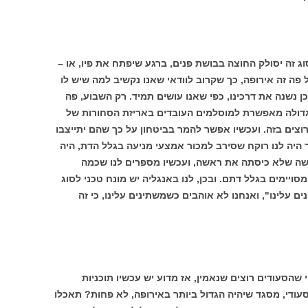
ג זה יסולק החוצה בבושת פנים, ברגע שיפתח את פיו, או –
ל פה זה אירופה, כך שקרוב לוודאי שאנו נקשיב למה שיש לו
ן נשנה את דרכינו, כפי שאנו עושים תמיד. רק השבוע, פה
 גדולה מאפשרת למוסלמים העובדים באריזת הסחורות של
רוצים בזה. ועכשיו אפשר להמר בביטחון על כך שהם יתייצבו
ר היה לנו רוקח שסירב למכור אמצעי מניעה בגלל הדת, היה
אשה שלא כיסתה את ראשה, ועכשיו מספרים לנו שכמה
יימים בגלל דתם. ובכן, לנו באנגליה יש מונח טכני לסוג
ם עלינו", ואנחנו לא אוהבים כשמשתינים עלינו, כי זה
שהסעודים רוצים שנאמין, אז מדוע יש עכשיו תוכניות
 סעודי, מסגד שיהיה הגדול ביותר באירופה, לא פחות? תאכלו