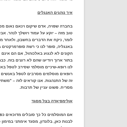
איך נוהגים האנגלים
בחברה שפויה, אדם שיקום וינאם נאום מסו
טוב מזה – יוקע על עמוד ויושלך לנהר. אב
לומר, ניקח את הדברים בחשבון, ולאחר מכ
באנגליה, סופר לנו כי רשת סופרמרקטים
הקונים לא לנגוע באלכוהול, אם הם אינם 
בתור ארוך ויודיעו שהם לא רוצים בזה. כב
לנו רופא-שיניים מוסלמי שסירב לטפל ב
רופאים מוסלמים מסרבים לטפל באנשים מסו
זה של התנהגות. אנו קוראים לזה – "משתיני
מסריח. פשוט עניין של תרבות.
אולימפיאדה בצל מסגד
אם המוסלמים כל כך סובלים מדוכאים כפי 
לבנות כאן, בלונדון, מסגד אימתני במימון