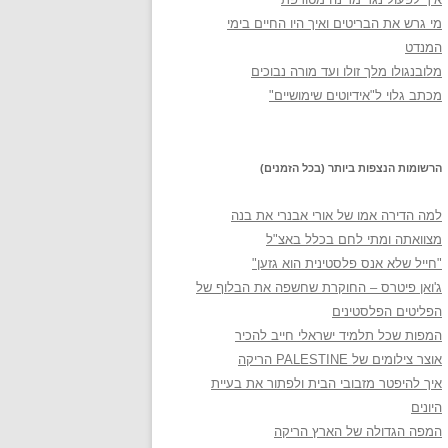
מי גרש את הבריטים ואיך היו החיים בימי
המנדט
מלובנגולו מלך זולו ועד מורה נבוכים
מכתב גלוי ל"אידיוטים שימושיים"
הרשומות הנצפות ביותר (בכל הזמנים)
למה הדירה אמו של אורי אבנרי את בנה
מצוואתה ומתי לחם בכלל באצ"ל
"חייל שלא אנס פלסטינית הוא גזען"
ג'ואן פיטרס – החוקרת שחשפה את הבלוף של
הפליטים הפלסטינים
המפות שכל תלמיד ישראלי חייב להכיר
אוצר צילומים של PALESTINE הריקה
איך להיפטר מזבובי הבית ולפתור את בעיית
היונים
המפה הגדולה של הארץ הריקה