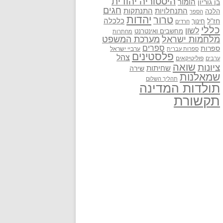
היסטוריה יהודית
בן גוריון
הומור
חגים
התנתקות
התנחלויות
הלכה
הספר
יהדות
טרור
חז"ל
כלכלה
חינוך
חרדים
כללי
לשון
מחשבים ואינטרנט
מחתרות
מלחמות ישראל
מערכת המשפט
ספרים
ספרות
ערביי ישראל
ספרות עברית
פלסטינים
צהל
פוליטיקאים
ערבים
שואה
ציונות
שחיתות
שירה
שמאלנות
תהליך השלום
תולדות המדינה
תקשורת