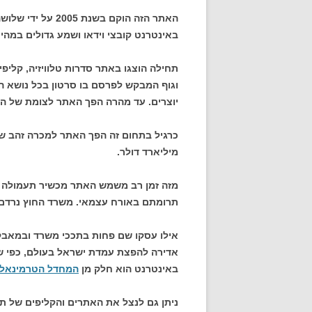
האתר הזה הוקם בשנ
באינטרנט קובצי וידאו ושמע גדולים במהיר
תחילה הוצגו באתר סדרות טלוויזיה, קלי
וגוף המבקש לפרסם בו סרטון בכל נושא הע
יוצרים. עד מהרה הפך האתר לצומת של החל
מיליארד דולר.
מזה זמן רב משמש האתר מכשיר תעמולה ש
תרומתם באורח עצמאי. משרד החוץ נרדם
אילו עסקו שם פחות בתככי משרד ובמאבק
אדירה להפצת עמדת ישראל בעולם, כפי ש
באינטרנט הוא חלק מן
המחדל הטרמינאלי
ניתן גם לנצל את האתרים והקליפים של 