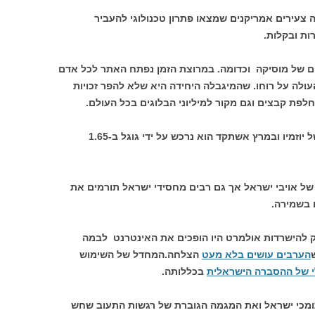
ת 2005 על ידי שלושה צעירים אמריקנים שמצאו פתרון טכנולוגי להעביר
ות ובקלות.
פים של מוסיקה וכדומה. במרוצת הזמן נפתח האתר לכל אדם
ולה על רוחו. שהמיגבלה היחידה היא שלא להפר זכויות
פת קבצים וגם מקור למיליוני הבלוגים בכל העולם.
כרגיל בתחום זה הפך האתר למכרה זהב של יוזמיו ובמרץ אשתקד הוא נרכש על ידי גוגל ב-1.65
ל אויבי ישראל אך גם רבים מחסידי ישראל תורמים את
 בשמירה.
 להישרדות אולמרט היו הופכים את האינטרנט לבמה
הערבים עושים בלא מעט
הצלחה.המחדל של השימוש
 של ההסברה הישראלית
בכללותה.
תומכי ישראל ואת המגמה הגוברת של רגשות התעוב שחש