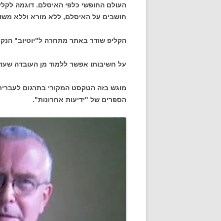
העולם החופשי כלפי האיסלם. דוגמה לקלי
חושבים על האיסלם, ללא מורא וללא משוא
הקליפ שודר באתר מתחרה ל"יוטיוב" הנקרא sub
על חשיבותו אפשר ללמוד מן העובדה שעד לסגירת ט
מוגש בזה הטקסט המקורי בתרגום לעברית (
הספרים של "ידיעות אחרונות".