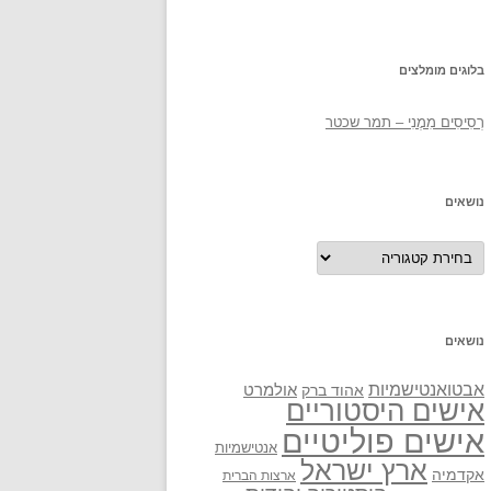
בלוגים מומלצים
רְסִיסִים מִמֶנִי – תמר שכטר
נושאים
נושאים
נושאים
אבטואנטישמיות
אולמרט
אהוד ברק
אישים היסטוריים
אישים פוליטיים
אנטישמיות
ארץ ישראל
אקדמיה
ארצות הברית