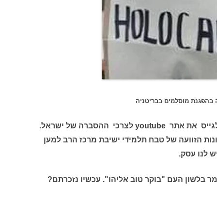
 בהפגנת מוסלמים בבריטניה
קראתי בעיתון שמשרד החוץ החליט לגייס את אתר youtube לצרכי ההסברה של ישראל.
נות הזוועה של טבח תלמידי ישיבת מרכז הרב למען
ש לנו עסק.
ר בלשון העם "בוקר טוב אליהו". עכשיו נזכרתם?