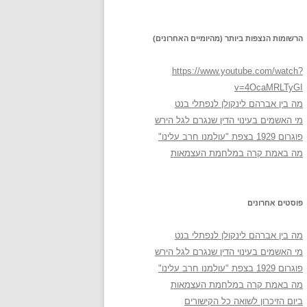
הרשומות הנצפות ביותר (מהיומיים האחרונים)
https://www.youtube.com/watch?
v=4OcaMRLTyGI
מה בין אברהם לינקולן לנפתלי בנט
מי האשמים בעינוי הדין שנגרם לגל הירש
פוגרום 1929 בצפת "עולמנו חרב עלינו"
מה באמת קרה במלחמת העצמאות
פוסטים אחרונים
מה בין אברהם לינקולן לנפתלי בנט
מי האשמים בעינוי הדין שנגרם לגל הירש
פוגרום 1929 בצפת "עולמנו חרב עלינו"
מה באמת קרה במלחמת העצמאות
ביום הזיכרון לשואה כל הקישורים