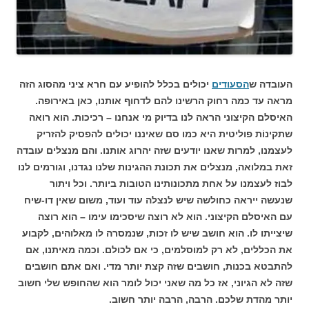
העובדה ש
הסעודים
יכולים בכלל להופיע עם חרא ציני מהסוג הזה
מראה עד כמה רחוק הרשינו להם לדחוף אותנו, כאן באירופה.
האיסלם הקיצוני הראה לנו בדיוק מי אנחנו – רכיכות. הוא רואה
שתקינוֹת פוליטית היא כמו סם שאיננו יכולים להפסיק להזריק
לעצמנו, למרות שאנו יודעים שזה יהרוג אותנו. והם מנצלים עובדה
זאת במלואה, מנצלים את תכונת ההגינות שלנו נגדנו, וגורמים לנו
לבוז לעצמנו על אחת מתכונותינו הטובות ביותר. וכל ויתור
שנעשה ייראה כחולשה שיש לנצלה עוד ועוד, משום שאין דו-שיח
עם האיסלם הקיצוני. הוא לא רוצה שיסכימו עימו – הוא רוצה
שיצייתו לו. הוא חושב שיש לו זכות, שנמסרה לו מאלוהים, לקבוע
את הכללים, לא רק למוסלמים, כי אם לכולם. וכמה מאיתנו, אם
להתבטא בכנות, חושבים שזה קצת יותר מדי. ואם אתם חושבים
שזה לא הגיוני, אז כל מה שאני יכול לומר הוא שהחופש שלי חשוב
יותר מהדת שלכם. הרבה, הרבה יותר חשוב.