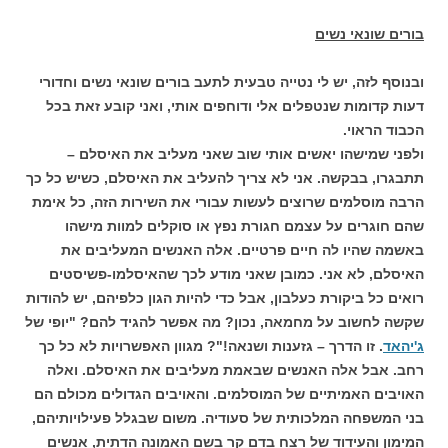
בורים שונאי נשים
ובנוסף לזה, יש לי נטייה טבעית לתעב בורים שונאי נשים וחדורי
דעות קדומות שנטפלים אלי ודוחפים אותי, ואני קובע זאת בכל
הכבוד הראוי.
ולפני שמישהו יאשים אותי שוב שאני מעליב את האיסלם –
תתבגרו, בבקשה. אני לא צריך להעליב את האיסלם, כשיש כל כך
הרבה מוסלמים שרוצים לעשות עבורי את השירות הזה, כל אימת
שהם חוגרים על עצמם חגורת נפץ או סוקלים למוות מישהו
באשמה שהיו לה חיים פרטיים. אלה האנשים המעליבים את
האיסלם, לא אני. כמובן שאני מודע לכך שהאיסלמו-פשיסטים
רואים כל ביקורת כעלבון, אבל כדי להיות הגון כלפיהם, יש להודות
שקשה לחשוב על מחמאה, נכון? מה אפשר להגיד להם? "יופי של
ג'יהאד
. זו הדרך – גזענות ושנאה!"? מגוון האפשרויות לא כל כך
רחב. אבל אלה האנשים שבאמת מעליבים את האיסלם. ואלה
האויבים האמיתיים של המוסלמים. והאויבים הגדולים מכולם הם
בני המשפחה המלכותית של סעודיה. משום שבגלל פעילויותיהם,
המימון והעידוד של רצח בדם קר בשם האמונה הדתית, אנשים