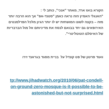
הקורא בועז ארד, מאתר "אנכי", כותב לי :
"האנגלי האמיץ הזה נראה כאמן "סטנד-אפ" אך הוא הרבה יותר
מזה – בקצה לשונו המושחזת יש לו יותר הגיון מלכל הפרלמנטים
האירופאים גם יחד בבואם לנסח את מדיניותם אל מול הברבריות
של האיסלם הטוטליטרי".
וועוד סרטון של פט קונדל על בניית מסגד בגראנד זירו
tp://www.jihadwatch.org/2010/06/pat-condell-
on-ground-zero-mosque-is-it-possible-to-be-
astonished-but-not-surprised.html