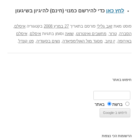
לחץ כאן
כדי להירשם כ
מנוי (חינם) להיגיון בשיגעון
פוסט
מאת
זאב גלילי
פורסם בתאריך
27 במרץ 2008
בקטגוריה
איסלם
,
הסברה
,
טרור
,
מחשבים ואינטרנט
,
שואה
וסומן בתגיות
איסלם
,
איסלם
באירופה
,
יו טיוב
,
מסגד מול האולימפיאדה
,
נשים בסעודיה
,
פט קונדל
.
חיפוש באתר
ברשת
באתר
הרשומות הכי נצפות