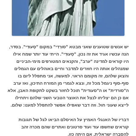
יש אנשים שטוענים שאני מבטא "סוּרְדִי" במקום "סָעוּדִי". בסדר,
הנה עכשיו אגיד את זה נכון, "סָעוּדִי". הייתי עוד יותר שמח אילו
היו קוראים למדינה "ערב", והקנאים המטורפים מימי-הביניים
שמנהלים אותה היו חוזרים למדבר וחיים באוהלים עם הגמלים
והצאן שלהם, זה מקומם הראוי. למעשה, אני מתפלל ליום בו
סוף-סוף ניגמל מכל זה, ונצא לגמרי מן המזרח התיכון, ואז ערב
ה"סורדית" או ה"סעודית" תוכל לחזור בשקט לתקופת האבן, אלא
אם כן הם יצליחו לנצל את האוצר הטבעי השני שלהם ויתחילו
לייצא שעוני חול. וזה דבר שאפילו אפשר להתפלל למענו: שלום.
דבריו של האנגלי האמיץ על האיסלם הביאו לגל של תגובות
קוראים שחשפו עוד ועוד סרטונים ואתרים שהם מכרה זהב
להסברה ישראלית, אם היתה כזו.