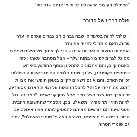
"האיסלם הקיצוני הראה לנו בדיוק מי אנחנו – רכיכות".
ואלה דבריו של הדובר:
"יכולתי להיות בסעודיה, שבה גברים הם גברים ונשים הן עדר
פרות. האם מותר לי להגיד את זה?
הנציבות הסעודית לזכויות אדם – הרי לך אוסף של מילים שממש
מסוגל לגרום לפיצוץ במוח שלך – אבל מסתבר שארגון כזה
באמת קיים, והם מתכוונים להתלונן בסוף החודש, באירוע
שיתקיים בקופנהגן, על כך שממוסלמים החיים באירופה נשללות
זכויות האדם, והם אינם רשאים לקיים באופן חופשי את מצוות
דתם. מה תגידו על זה? לקבל הרצאות על זכויות האדם מסעודיה,
זה בערך כמו צער בעלי חיים אצל צפון קוריאנים. "האם זה יכול
להיות הזוי יותר מזה?" תשאלו. ובכן, מסבתר שהתשובה חיובית,
מפני שעוד הם דורשים מאיתנו להפסיק לזהות את האיסלם עם
טרור, דרישה די חוצפנית, כשהיא באה מ"שומרי האיסלם", שהם
גם שומרי הטרור.