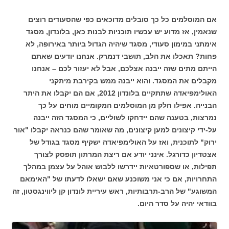
אם המוסלמים כל כך סובלים מדוכאים כפי שהסעודים רוצים
שנאמין, אז מדוע יש עכשיו תוכניות לבנות כאן, בלונדון, מסגד
אימתני במימון סעודי, מסגד שיהיה הגדול ביותר באירופה, לא
פחות? תאכלו את הלב, תושבי דנמרק. אנחנו יודעים שאתם
הייתם מתים שזה ייבנה אצלכם, אבל לא יעזור לכם – אנחנו
מקבלים את המסגד. והוא ייבנה ממש בקירבת מיתקני
האולימפיאדה שתתקיים בלונדון 2012, אם הם יקבלו את היתר
הבנייה. אפילו חלק מן המוסלמים המקומיים מוחים על כך
נמרצות, בטענה שהם יידחקו לשוליים, כי המסגד הזה ייבנה
על-ידי קיצונים למען קיצונים, מה שאומר שהם כנראה יקבלו "אור
ירוק" לתוכנית, ואז על האולימפיאדה ישקיף מסגד בגודל של
אצטדיון כדורגל. אינני יודע אם ריצת המרתון תופסק לצורך
תפילות, או שספורטאיות יידרשו ללבוש אוהל על עצמן במהלך
התחרויות, אם כי אני משוכנע שאם ישאלו לדעתו של "האימאם
המשוגע" של הרב-תרבותיות, ראש עיריית לונדון קן ליווינגסטון, זה
בוודאי יהיה על סדר היום.