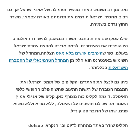
מזה זמן רב משמש האתר מכשיר תעמולה של אויבי ישראל אך גם
רבים מחסידי ישראל תורמים את תרומתם באורח עצמאי. משרד
החוץ נרדם בשמירה.
אילו עסקו שם פחות בתככי משרד ובמאבק להישרדות אולמרט
היו הופכים את האינטרנט לבמה אדירה להפצת עמדת ישראל
בעולם, כפי ש
הערבים עושים בלא מעט
הצלחה.המחדל של
השימוש באינטרנט הוא חלק מן
המחדל הטרמינאלי של ההסברה
הישראלית
בכללותה.
ניתן גם לנצל את האתרים והקליפים של תומכי ישראל ואת
המגמה הגוברת של רגשות התעוב שחש העולם החופשי כלפי
האיסלם. דוגמה לקליפ כזה מצורף כאן. קליפ של אנגלי אמיץ
האומר מה שכולם חושבים על האיסלם, ללא מורא וללא משוא
פנים. שמו של הדובר פט קונדל.
הקליפ שודר באתר מתחרה ל"יוטיוב" הנקרא dotsub