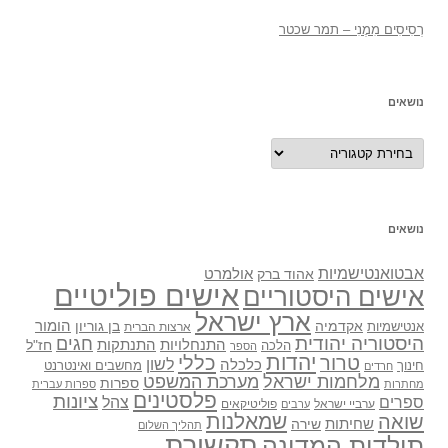
רְסִיסִים מִמֶנִי – תמר שכטר
נושאים
נושאים
נושאים
אבטואנטישמיות
אולמרט
אהוד ברק
אישים פוליטיים
אישים היסטוריים
ארץ ישראל
אקדמיה
בן גוריון
הומור
אנטישמיות
ארצות הברית
היסטוריה יהודית
חגים
התנתקות
התנחלויות
חז"ל
הלכה
הספר
יהדות
כללי
טרור
לשון
כלכלה
מחשבים ואינטרנט
חינוך
חרדים
מלחמות ישראל
מערכת המשפט
ספרות
מחתרות
ספרות עברית
פלסטינים
ציונות
ספרים
צהל
ערביי ישראל
פוליטיקאים
ערבים
שואה
שמאלנות
שחיתות
שירה
תהליך השלום
תקשורת
תולדות המדינה