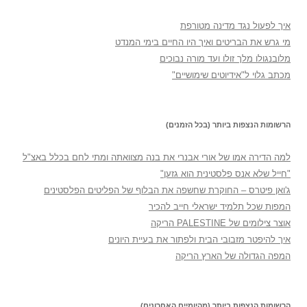
איך לפעול נגד מדינה מטורפת
מי גרש את הבריטים ואיך היו החיים בימי המנדט
מלובנגולו מלך זולו ועד מורה נבוכים
מכתב גלוי ל"אידיוטים שימושיים"
הרשומות הנצפות ביותר (בכל הזמנים)
למה הדירה אמו של אורי אבנרי את בנה מצוואתה ומתי לחם בכלל באצ"ל
"חייל שלא אנס פלסטינית הוא גזען"
ג'ואן פיטרס – החוקרת שחשפה את הבלוף של הפליטים הפלסטינים
המפות שכל תלמיד ישראלי חייב להכיר
אוצר צילומים של PALESTINE הריקה
איך להיפטר מזבובי הבית ולפתור את בעיית היונים
המפה הגדולה של הארץ הריקה
הרשומות הנצפות ביותר (מהיומיים האחרונים)