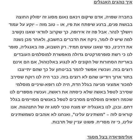
איך נוהגים האנגלים
בחברה שפויה, אדם שיקום וינאם נאום מסוג זה יסולק החוצה
בבושת פנים, ברגע שיפתח את פיו, או – טוב מזה – יוקע על עמוד
ויושלך לנהר. אבל פה זה אירופה, כך שקרוב לוודאי שאנו נקשיב
למה שיש לו לומר, ניקח את הדברים בחשבון, ולאחר מכן נשנה
את דרכינו, כפי שאנו עושים תמיד. רק השבוע, פה באנגליה, סופר
לנו כי רשת סופרמרקטים גדולה מאפשרת למוסלמים העובדים
באריזת הסחורות של הקונים לא לנגוע באלכוהול, אם הם אינם
רוצים בזה. ועכשיו אפשר להמר בביטחון על כך שהם יתייצבו
בתור ארוך ויודיעו שהם לא רוצים בזה. כבר היה לנו רוקח שסירב
למכור אמצעי מניעה בגלל הדת, היה לנו רופא-שיניים מוסלמי
שסירב לטפל באשה שלא כיסתה את ראשה, ועכשיו מספרים לנו
שכמה רופאים מוסלמים מסרבים לטפל באנשים מסויימים בגלל
דתם. ובכן, לנו באנגליה יש מונח טכני לסוג זה של התנהגות. אנו
קוראים לזה – "משתינים עלינו", ואנחנו לא אוהבים כשמשתינים
עלינו, כי זה מסריח. פשוט עניין של תרבות.
אולימפיאדה בצל מסגד