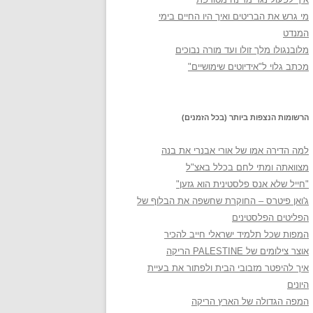
מי גרש את הבריטים ואיך היו החיים בימי
המנדט
מלובנגולו מלך זולו ועד מורה נבוכים
מכתב גלוי ל"אידיוטים שימושיים"
הרשומות הנצפות ביותר (בכל הזמנים)
למה הדירה אמו של אורי אבנרי את בנה
מצוואתה ומתי לחם בכלל באצ"ל
"חייל שלא אנס פלסטינית הוא גזען"
ג'ואן פיטרס – החוקרת שחשפה את הבלוף של
הפליטים הפלסטינים
המפות שכל תלמיד ישראלי חייב להכיר
אוצר צילומים של PALESTINE הריקה
איך להיפטר מזבובי הבית ולפתור את בעיית
היונים
המפה הגדולה של הארץ הריקה