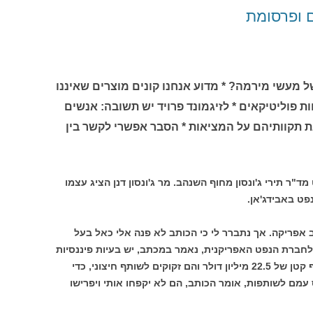
ם ופרסומת
ל מעשי מירמה? * מדוע אנחנו קונים מוצרים שאיננו
 פוליטיקאים * לזיגמונד פרויד יש תשובה: אנשים
 תקוותיהם על המציאות * הסבר אפשרי לקשר בין
"ר תירי ג'ונסון מחוף השנהב. מר ג'ונסון דנן הציג עצמו
פט באבידג'אן.
ב אפריקה. אך נתברר לי כי הכותב לא פנה אלי כאל בעל
 לחברת הנפט האפריקנית, נאמר במכתב, יש בעיות פיננסיות
שאני אוכל לעזור בפתרונן. יש לחברה עודף קטן של 22.5 מיליון דולר והם זקוקים לשותף חיצוני, כדי
מם לשותפות, אומר הכותב, הם לא יקפחו אותי ויפרישו