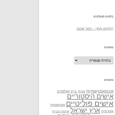
בלוגים מומלצים
רְסִיסִים מִמֶנִי – תמר שכטר
נושאים
נושאים
נושאים
אבטואנטישמיות
אולמרט
אהוד ברק
אישים היסטוריים
אישים פוליטיים
אנטישמיות
ארץ ישראל
אקדמיה
ארצות הברית