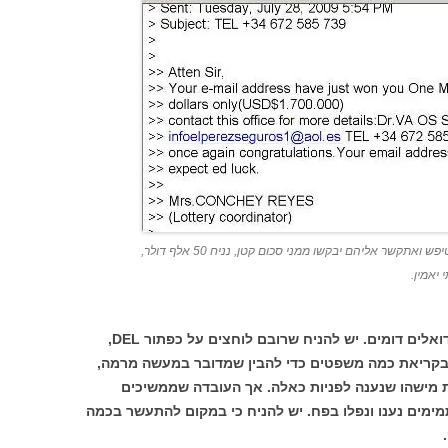
הידד, זכיתי ב-1.7 מיליון דולר. אם אהיה טיפש ואתקשר אליהם יבקשו ממני סכום קטן, נניח 50 אלף דולר,
יאמין.
אזרחים רבים בישראל מקבלים מכתבים ודואלים דומים. יש להניח שרובם לוחצים על כפתור DEL,
 בקריאת כמה משפטים כדי להבין שמדובר במעשה מרמה,
ת מישהו שנענה לפניות כאלה. אך העובדה שממשיכים
מים נענו ונפלו בפח. יש להניח כי במקום להתעשר בכמה