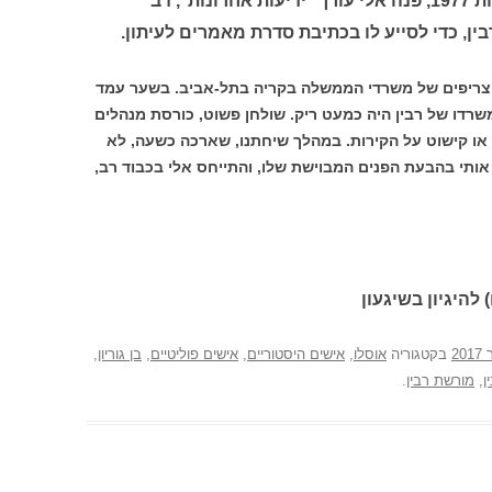
זמן קצר לאחר תבוסת המערך בבחירות 1977, פנה אלי עורך ׳ידיעות אחרונות׳, דב
ין, כדי לסייע לו בכתיבת סדרת מאמרים לעיתון.
צריפים של משרדי הממשלה בקריה בתל-אביב. בשער עמד
שרדו של רבין היה כמעט ריק. שולחן פשוט, כורסת מנהלים
 או קישוט על הקירות. במהלך שיחתנו, שארכה כשעה, לא
אותי בהבעת הפנים המבוישת שלו, והתייחס אלי בכבוד רב,
 להיגיון בשיגעון
בקטגוריה
אוסלו
,
אישים היסטוריים
,
אישים פוליטיים
,
בן גוריון
,
ן
,
מורשת רבין
.