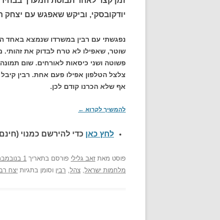
יודקובסקי, וביקש שאפגש עם יצחק רב
נפגשתי עם רבין במשרדו שנמצא באחד ה
שוטר, שאפילו לא טרח לבדוק את זהותי. מ
פשוטה ושני כיסאות לאורחים. שום תמונה
צלצל הטלפון אפילו פעם אחת. רבין קיבל 
אף שלא הכרנו קודם לכן.
להמשיך לקרוא
←
לחץ כאן
כדי להירשם כ
מנוי (חינם)
פוסט
מאת
זאב גלילי
פורסם בתאריך
1 בנובמבר 2017
מלחמות ישראל
,
צהל
,
רבין
וסומן בתגיות
יצח רבי