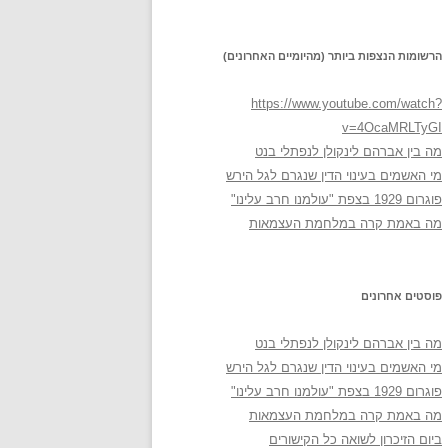
הרשומות הנצפות ביותר (מהיומיים האחרונים)
https://www.youtube.com/watch?
v=4OcaMRLTyGI
מה בין אברהם לינקולן לנפתלי בנט
מי האשמים בעינוי הדין שנגרם לגל הירש
פוגרום 1929 בצפת "עולמנו חרב עלינו"
מה באמת קרה במלחמת העצמאות
פוסטים אחרונים
מה בין אברהם לינקולן לנפתלי בנט
מי האשמים בעינוי הדין שנגרם לגל הירש
פוגרום 1929 בצפת "עולמנו חרב עלינו"
מה באמת קרה במלחמת העצמאות
ביום הזיכרון לשואה כל הקישורים