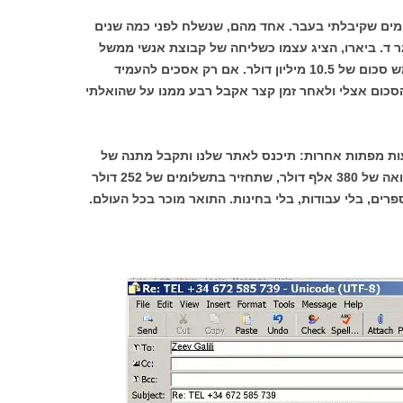
מים שקיבלתי בעבר. אחד מהם, שנשלח לפני כמה שנים
ר ד. ביארו, הציג עצמו כשליחה של קבוצת אנשי ממשל
בכירים, הזקוקים לעזרתי הדחופה כדי לממש סכום של 10.5 מיליון דולר. אם רק אסכים להעמיד
סכום אצלי ולאחר זמן קצר אקבל רבע ממנו על שהואלתי
ות מפתות אחרות: תיכנס לאתר שלנו ותקבל מתנה של
10,000 דולר במזומן; תוך דקה ניתן לך הלוואה של 380 אלף דולר, שתחזיר בתשלומים של 252 דולר
רים, בלי עבודות, בלי בחינות. התואר מוכר בכל העולם.