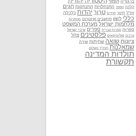
היסטוריה יהודית
בן גוריון
הומור
חגים
התנתקות
התנחלויות
הלכה
הספר
יהדות
טרור
חז"ל
כלכלה
חינוך
חרדים
כללי
לשון
מחשבים ואינטרנט
מחתרות
מלחמות ישראל
מערכת המשפט
ספרים
ספרות
ערביי ישראל
ספרות עברית
פלסטינים
צהל
פוליטיקאים
ערבים
שואה
ציונות
שחיתות
שירה
שמאלנות
תהליך השלום
תולדות המדינה
תקשורת