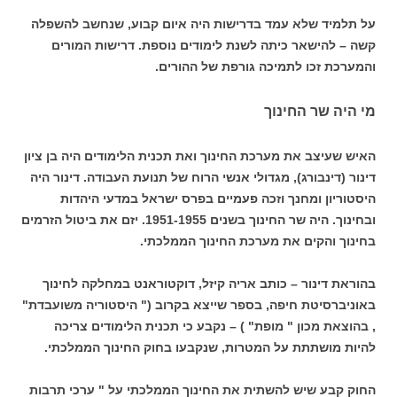
על תלמיד שלא עמד בדרישות היה איום קבוע, שנחשב להשפלה
קשה – להישאר כיתה לשנת לימודים נוספת. דרישות המורים
והמערכת זכו לתמיכה גורפת של ההורים.
מי היה שר החינוך
האיש שעיצב את מערכת החינוך ואת תכנית הלימודים היה בן ציון
דינור (דינבורג), מגדולי אנשי הרוח של תנועת העבודה. דינור היה
היסטוריון ומחנך וזכה פעמיים בפרס ישראל במדעי היהדות
ובחינוך. היה שר החינוך בשנים 1951-1955. יזם את ביטול הזרמים
בחינוך והקים את מערכת החינוך הממלכתי.
בהוראת דינור – כותב אריה קיזל, דוקטוראנט במחלקה לחינוך
באוניברסיטת חיפה, בספר שייצא בקרוב (" היסטוריה משועבדת"
, בהוצאת מכון " מופת" ) – נקבע כי תכנית הלימודים צריכה
להיות מושתתת על המטרות, שנקבעו בחוק החינוך הממלכתי.
החוק קבע שיש להשתית את החינוך הממלכתי על " ערכי תרבות