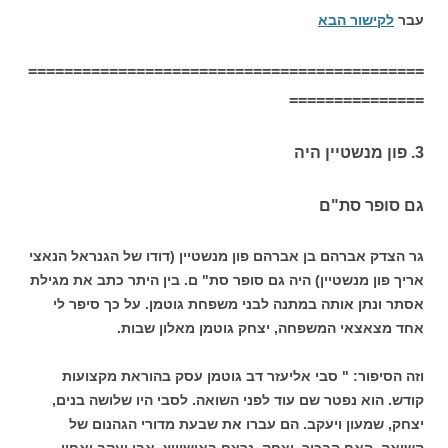
עבר
לקישור הבא
============================================
===============
3. פון מנשטיין היה
גם סופר סת"ם
גר הצדק אברהם בן אברהם פון מנשטיין (דודו של הגנראל הנאצי
אריך פון מנשטיין) היה גם סופר סת" ם. בין היתר כתב את מגילת
אסתר ונתן אותה במתנה לבני משפחת גוטמן. על כך סיפר לי
אחד מצאצאי המשפחה, יצחק גוטמן מאלון שבות.
וזה הסיפור: " סבי אליעזר דב גוטמן עסק בהוראת מקצועות
קודש. הוא נפטר שם עוד לפני השואה. לסבי היו שלושה בנים,
יצחק, שמעון ויעקב. הם עברו את שבעת מדורי הגהנום של
השואה. האח הבכור, יצחק, נרצח באושוויץ, אבי יעקב ואחיו