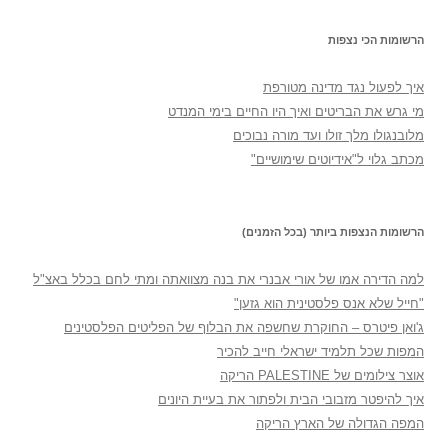
הרשומות הכי נצפות
איך לפעול נגד מדינה מטורפת
מי גרש את הבריטים ואיך היו החיים בימי המנדט
מלובנגולו מלך זולו ועד מורה נבוכים
מכתב גלוי ל"אידיוטים שימושיים"
הרשומות הנצפות ביותר (בכל הזמנים)
למה הדירה אמו של אורי אבנרי את בנה מצוואתה ומתי לחם בכלל באצ"ל
"חייל שלא אנס פלסטינית הוא גזען"
ג'ואן פיטרס – החוקרת שחשפה את הבלוף של הפליטים הפלסטינים
המפות שכל תלמיד ישראלי חייב להכיר
אוצר צילומים של PALESTINE הריקה
איך להיפטר מזבובי הבית ולפתור את בעיית היונים
המפה הגדולה של הארץ הריקה