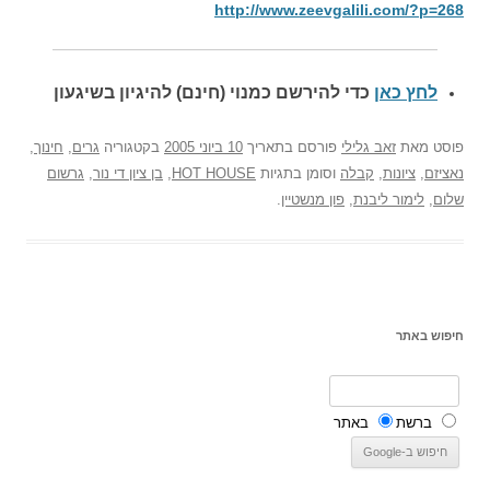
http://www.zeevgalili.com/?p=268
לחץ כאן
כדי להירשם כ
מנוי (חינם) להיגיון בשיגעון
פוסט
מאת
זאב גלילי
פורסם בתאריך
10 ביוני 2005
בקטגוריה
גרים
,
חינוך
,
נאציזם
,
ציונות
,
קבלה
וסומן בתגיות
HOT HOUSE
,
בן ציון די נור
,
גרשום
שלום
,
לימור ליבנת
,
פון מנשטיין
.
חיפוש באתר
ברשת
באתר