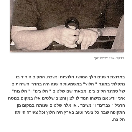
רבקה גובר ויקישיתוף
במרוצת השנים הלך המושג חלוציות ונשכח. המקום היחיד בו
נתקלתי במונח " חלוץ" במשמעות הישנה היה בחדרי השירותים
של סמינר הקיבוצים. מצאתי שם שלטים " חלוצים" ו" חלוצות" .
איני יודע אם מישהו חמד לו לצון והציב שלטים אלו במקום בנוסח
הרגיל " גברים" ו" נשים" . או אלה שלטים שנותרו במקום מן
התקופה שבה כל צעיר וטוב בארץ היה חלוץ וכל צעירה הייתה
חלוצה.