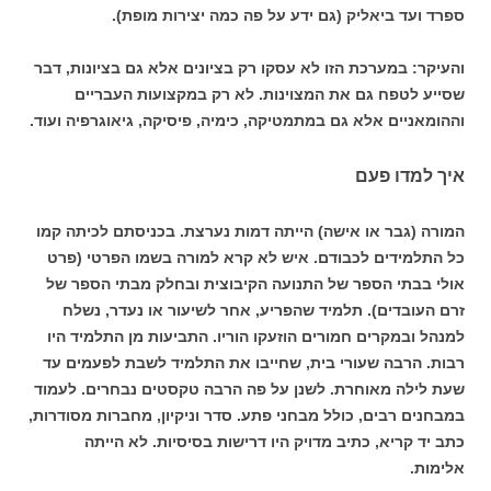
ספרד ועד ביאליק (גם ידע על פה כמה יצירות מופת).
והעיקר: במערכת הזו לא עסקו רק בציונים אלא גם בציונות, דבר
שסייע לטפח גם את המצוינות. לא רק במקצועות העבריים
וההומאניים אלא גם במתמטיקה, כימיה, פיסיקה, גיאוגרפיה ועוד.
איך למדו פעם
המורה (גבר או אישה) הייתה דמות נערצת. בכניסתם לכיתה קמו
כל התלמידים לכבודם. איש לא קרא למורה בשמו הפרטי (פרט
אולי בבתי הספר של התנועה הקיבוצית ובחלק מבתי הספר של
זרם העובדים). תלמיד שהפריע, אחר לשיעור או נעדר, נשלח
למנהל ובמקרים חמורים הוזעקו הוריו. התביעות מן התלמיד היו
רבות. הרבה שעורי בית, שחייבו את התלמיד לשבת לפעמים עד
שעת לילה מאוחרת. לשנן על פה הרבה טקסטים נבחרים. לעמוד
במבחנים רבים, כולל מבחני פתע. סדר וניקיון, מחברות מסודרות,
כתב יד קריא, כתיב מדויק היו דרישות בסיסיות. לא הייתה
אלימות.