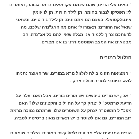
" באים אלי הורים, שהם עצמם אקדמאים ברמה גבוהה, ואומרים
לי: תפסיקו לנבור בחומר. תן לילד חוויות, תן לו עומק
אינטלקטואלי. בעצם הם מתכוונים: תן לילד גוד טיים. וכשאני
שואל את ההורים: תאמרו לי אתם מה האג"נדה שלכם. מה
לדעתכם צריך ללמוד אני מגלה שאין להם כל אג"נדה. הם
מבטאים את המצב הפוסטמודרני בו אנו מצויים.
הזלזול במורים
" המציאות הזו מובילה לזלזול נורא במורים. שר האוצר נתניהו
לועג בפומבי למורה וכולם צחקו.
" אכן, יש מורים טיפשים ויש מורים בורים. אבל האם יעלה על
הדעת שרמטכ" ל יצחק כך על החיילים והקצינים שלו? האם
מפכ" ל המשטרה יצחק על השוטרים שלו, שרמתם נמוכה מרמת
רוב המורים, גם אם לשוטרים יש תארים מאוניברסיטת לטביה.
הורים המגיעים אליי מביעים זלזול קשה במורים. הילדים שומעים