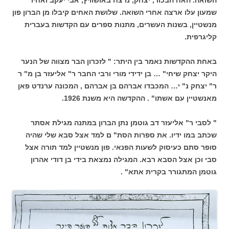
שמעון עלו ארצה אחרי השואה. שלושת האחים קיבלו מן הברון פון
מנשטיין, בשנות העשרים, מתנות ספרים עם הקדשות בעברית
קליגרפית.
באחת ההקדשות נאמר בין היתר: " לזכרון הבר מצווה של הנער
היקר יצחק שיחי" … בן ידידי מורי ורבי החבר ר" אליעזר בן מ" ר
ר" יצחק נ" י… המכבדו אברהם בן אברהם , המכונה ערנדט פאן
מאנשטיין עם אשתו" . ההקדשה היא משנת 1926.
" לסבי ר" אליעזר דב גוטמן נתן הברון במתנה מגילת אסתר
שכתב במו ידיו. את ספרות הסת" ם למד אצל סבא שלי שהיה
סופר סתם כעיסוק לשעות הפנאי. פון מנשטיין למד תורה אצל
סבי וכן אצל הסבא רבא. המגילה נמצאת בידי בן דודי אהרון
גוטמן המתגורר בקרית אתא" .