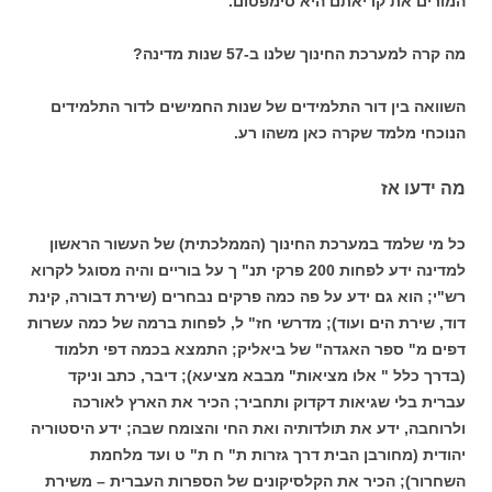
המורים את קריאתם היא סימפטום.
מה קרה למערכת החינוך שלנו ב-57 שנות מדינה?
השוואה בין דור התלמידים של שנות החמישים לדור התלמידים
הנוכחי מלמד שקרה כאן משהו רע.
מה ידעו אז
כל מי שלמד במערכת החינוך (הממלכתית) של העשור הראשון
למדינה ידע לפחות 200 פרקי תנ" ך על בוריים והיה מסוגל לקרוא
רש"י; הוא גם ידע על פה כמה פרקים נבחרים (שירת דבורה, קינת
דוד, שירת הים ועוד); מדרשי חז" ל, לפחות ברמה של כמה עשרות
דפים מ" ספר האגדה" של ביאליק; התמצא בכמה דפי תלמוד
(בדרך כלל " אלו מציאות" מבבא מציעא); דיבר, כתב וניקד
עברית בלי שגיאות דקדוק ותחביר; הכיר את הארץ לאורכה
ולרוחבה, ידע את תולדותיה ואת החי והצומח שבה; ידע היסטוריה
יהודית (מחורבן הבית דרך גזרות ת" ח ת" ט ועד מלחמת
השחרור); הכיר את הקלסיקונים של הספרות העברית – משירת