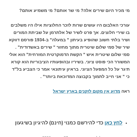
מי מכיר היום שירים אלה? מי שר אותם? מי משמיע אותם?
עורכי האלבום היו עושים שרות לזכר החלוציות אילו היו משלבים
בו שירי חלוצים. אך פרט לשיר של אלתרמן על שביתת המורים
ושיר בלתי חשוב שהופיע בעיתון " במעלה" ב-1934 פורסם דווקא
שיר של סמי שלום שיטרית מתוך מחזור " שירים באשדודית" .
סמי שלום שיטרית איש " הקשת הדמוקרטית המזרחית" הוא אולי
המשורר הכי פוסט ציוני. בשיריו ובהופעותיו הציבוריות הוא קורא
תיגר על כל המפעל הציוני. בראיון עיתונאי אמר כי הצביע בל"ד
כי " אני חייב לתמוך בקבוצה המדוכאת ביותר" .
ראה
מדוע אין מקום לזקנים בארץ ישראל
לחץ כאן
כדי להירשם כ
מנוי (חינם) להיגיון בשיגעון