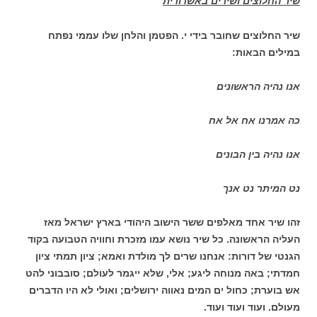
שיר החלוצים ושירים באשדודית
שיר החלוצים שחובר בידי י. הפטמן והלחן שלו עממי נפתח
במילים הבאות:
אנו נהיה הראשונים
כה אמרנו אח אל אח
אנו נהיה בין הבונים
נט המיתר נט אנך
זהו שיר אחד מאלפים ששר הישוב היהודי בארץ ישראל מאז
העליה הראשונה. כל שיר נושא עמו מזכרת וחוויה הטבועה בקוד
הגנטי של דורות: אנחנו שרים לך מולדת ואמא; ציון תמתי ציון
חמדתי; באה מנוחה ליגע; אלי, שלא ייגמר לעולם; סובבוני להט
אש בוערת; כחול ים המים נאווה ירושלים; ואולי לא היו הדברים
מעולם. ועוד ועוד ועוד.