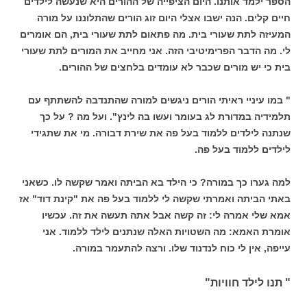
הספר ילמד אותנו. היום הציפייה של ההורים היא שנעשה לילדים
חיים קלים. הנה ישבו אצלי היום זוג הורים שהתלוננו על מורה
המעיזה לתת שעורי בית. מה פתאום לתת שעורי בית, הם אומרים
לי. מה הדבר הפרימיטיבי הזה. אני מחייב את המורים לתת שעורי
בית כי יש מורים שכבר לא עומדים בלחצים של ההורים.
" במו עיניי ראיתי הורים ניגשים למורה שהתנדבה להשתתף עם
תלמידיה במדורת לג בעומר ועשו בה לינץ". ועל מה ? על כך
שנתנה לילדים ללמוד בעל פה את שירת דבורה. מי את שתגידי
לילדים ללמוד בעל פה.
למה גערו כך במורה? כי הילד בא הביתה ואמר שקשה לו. כשאני
באתי הביתה ואמרתי שקשה לי ללמוד בעל פה את "קינת דוד" אז
אמא שלי אמרה לי: זה קשה אבל אתה תעשה את זה. עכשיו
אומרת האמא: מה השטויות האלה שנתנים לילד ללמוד. אני
עייפה, אין לי כוח לנדנוד שלו. ורצה להתעמר במורה.
" תנו לילד חוויות"