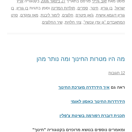
פוסט
מאת
זאב גלילי
פורסם בתאריך
27 בינואר 2006
בקטגוריה
ארץ
ישראל
,
בן גוריון
,
חינוך
,
ספרים
,
תולדות המדינה
וסומן בתגיות
בן גוריון
,
בן
גוריון דוגמא אישית
,
ג'ואן פיטרס
,
חלוצים
,
לימור ליבנת
,
מאז ומקדם
,
סרט
המתאבדים "גן עדן עכשיו"
,
צהי חלויות
,
שיר החלוצים
.
מה היו מטרות החינוך ומה נותר מהן
12 תגובות
ראה גם
איך הידרדרה מערכת החינוך
הידרדרות החינוך כאסון לאומי
תכנית דוברת רפורמה בשיטת צ'פלין
ומאמרים נוספים בנושא מרוכזים בקטגוריה "חינוך"