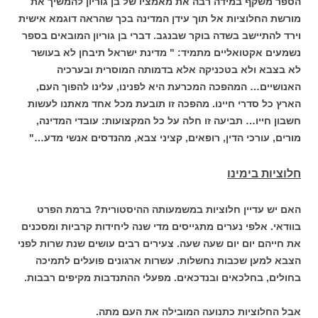
הספר משקף במידה רבה את מאמציו של בן גוריון להמשיך את
מורשת החלוציות אל תוך עידן המדינה בכך שהראה דוגמא אישית
וירד להתיישב בשדה בוקר שבנגב. דברי בן גוריון המובאים בספר
נשמעים אקטואליים מתמיד: " מדינת ישראל תיבחן לא בעושר
לא בצבא ולא בטכניקה אלא בדמותה המוסרית ובערכיה
האנושיים… המהפכה המכרעת היא לפנינו, עלינו להפוך העם,
הארץ כל סדרי חיינו. מהפכה זו תובעת מכל אחד מאתנו לעשות
חשבון חייו… תביעה זו חלה על כל המקצועות: עובדי המדינה,
מורים, עורכי הדין, רופאים, קציני צבא, מהנדסים אנשי מדע…"
חלוציות בימינו
האם יש עדיין חלוציות במשמעותה ההיסטורית? ברמת הפרט
בוודאי. אלפי נערים מתגייסים מדי שנה ליחידות קרביות ומסכנים
את חייהם יום יום שעה שעה. צעירים רבים עושים שנת שרות לפני
הצבא למען שכבות נחשלות. עשרות ארגונים פועלים לתמיכה
בחולים, בחלכאים ובנדכאים. מפעלי ההתנדבות מקיפים רבבות.
אבל החלוציות כתנועה המובילה את העם מתה.