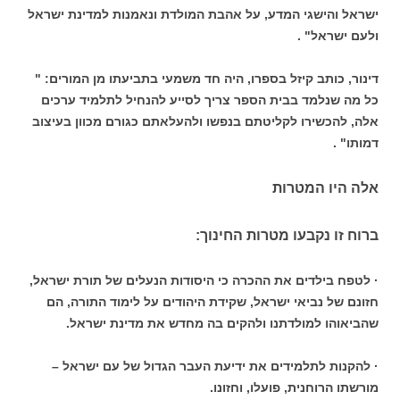
ישראל והישגי המדע, על אהבת המולדת ונאמנות למדינת ישראל
ולעם ישראל" .
דינור, כותב קיזל בספרו, היה חד משמעי בתביעתו מן המורים: "
כל מה שנלמד בבית הספר צריך לסייע להנחיל לתלמיד ערכים
אלה, להכשירו לקליטתם בנפשו ולהעלאתם כגורם מכוון בעיצוב
דמותו" .
אלה היו המטרות
ברוח זו נקבעו מטרות החינוך:
· לטפח בילדים את ההכרה כי היסודות הנעלים של תורת ישראל,
חזונם של נביאי ישראל, שקידת היהודים על לימוד התורה, הם
שהביאוהו למולדתנו ולהקים בה מחדש את מדינת ישראל.
· להקנות לתלמידים את ידיעת העבר הגדול של עם ישראל –
מורשתו הרוחנית, פועלו, וחזונו.