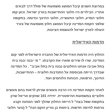
במרוצת השנים קיבל המושג משמעות של סולל דרך לבאים
אחריו. הבילויים היו חלוצי ההתיישבות בארץ ישראל. וכאן קמו
חלוצי המדע, חלוצי התעשייה, חלוצי החינוך וכדומה. בתקופה
שלפני הקמת המדינה קיבל המושג חלוץ משמעות של צעיר
העולה לארץ ישראל להגשמת הציונות.
הדמות האידיאלית
החלוץ היה הדמות האידיאלית של החברה הישראלית לפני קום
המדינה. שרו לו שירים ופארו את הקרבתו. " מי יבנה יבנה בית
בתל-אביב/ אנחנו החלוצים נבנה בית בתל-אביב" . כל המדינה
שבדרך הייתה מבוססת על התנדבות חלוצית – ההתיישבות,
החינוך, הרפואה, הכוחות הלוחמים ועוד.
לאחר הקמת המדינה היו הרבה מעשים שניתן לראות בהם מעשים
חלוציים במשמעות ההיסטורית. יחידה 101 שהקים אריאל שרון
בתקופת שפל בצה" ל הייתה החלוץ שהלך לפני המחנה וקבע
נורמות לחימה חדשות. ביוזמת בן גוריון הוקם הנח" ל (נוער חלוצי