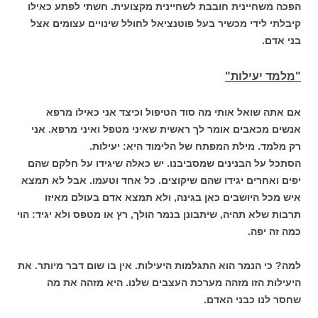
הפכה משחיינית חובבת לשחיינית מקצועית. חשתי לפתע כאילו
קיבלתי לידי מכשיר בעל פוטנציאל לחולל שינויים עצומים אצל
בני אדם.
"מלמד יעילות"
אם אתה שואל אותי מה סוד הטיפול וכיצד אני כאילו מרפא
אנשים מכאבים אומר לך ראשית שאיני מטפל ואיני מרפא. אני
רק מלמד. מילת המפתח של הלימוד היא: יעילות.
הסתכל על הבנינים שמסביבנו. יש כאלה שיגידו על חלקם שהם
יפים ואחרים יגידו שהם שיקוצים. כל אחד וטעמו. אבל לא תמצא
איש מכל היושבים כאן בגינה, ולא תמצא אדם בעולם מאיזו
תרבות שלא תהיה, שיתבונן בנמר הולך, רץ או מטפס ולא יגיד: הוי
כמה זה יפה.
למה? כי הנמר הוא התגלמות היעילות. אין בו שום דבר מיותר. את
היעילות הזו מזהה מערכת העצבים שלנו. היא מזהה את מה
שחסר לנו כבני האדם.