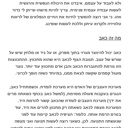
ולא לעבוד על עצמם. איבדנו את היכולת הנפשית והרגשית
לעשות עבודה עצמית פנימית. צריך להיות מישהו שייתן לי כדור
וזהו. כי אני רוצה להמשיך לחיות את החיים הנפלאים של לראות
טלוויזיה ולקרוא עיתון וללכת לעשות שופינג.
מה זה כאב
כאב יכול להיווצר מגרוי בתוך מפרק, או על גיד או מלחץ שיש על
שורש של עצב. תגובת הגוף לכאב היא שהוא מתכווץ. ההתכווצות
הזו גורמת להתגברות הכאב והבן אדם מתכווץ עוד יותר. נוצר
מעגל קסמים שקשה לצאת ממנו, במיוחד כשזה הופך לכרוני.
מערכת העצבים של האדם היא מערכת לומדת. וכשמתחיל כאב,
הנגרם בעקבות פעולה מסוימת, (למשל כאב בכתף כשאתה מרים
את ידך) מערכת העצבים לומדת שהכאב קשור להרמת היד.
המערכת מצפה לכאב כשאתה רק מתכוון להרים את היד, עוד
בטרם הרמת אותה. כלומר: הציפיה לכאב קיימת עוד לפני
שנעשתה התנועה. לכן, כשאני רוצה לעשות תנועה ואני מצפה
לכאב נוצרת התכווצות ואז הכאב יופיע לפני שהוא אמור להופיע.