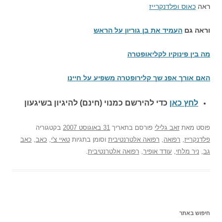
ראה
כאוס ופלדנקרייז
וראה גם
העמיד את בן גוריון על הראש
מה בין פינוקיו לקליאופטרה
האם אורך אפנ שך קלירופטרה משפיע על חיינו
לחץ כאן
כדי להירשם כ
מנוי (חינם) להיגיון בשיגעון
פוסט
מאת
זאב גלילי
פורסם בתאריך
31 באוגוסט 2007
בקטגוריה
פלדנקרייז
,
רפואה
,
רפואה אלטרנטיבית
וסומן בתגיות
טאיי צ'י
,
כאב
,
כאב
גב
,
ניר מלחי
,
עודד אופיר
,
רפואה אלטרנטיבית
.
חיפוש באתר