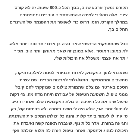
הקורס נמשך ארבע שנים, בסך הכל כ-800 שעות. זה לא קורס
עיוני. אלה תהליכי למידה שהמשתתפים עוברים ומתפתחים
במהלך הקורס. הזמן דרוש כדי לאפשר את ההפנמה של השינויים
החלים בך.
ככל שהתעמקתי הרגשתי שאני נהיה בן אדם יותר טוב ויותר מלא.
לא במובן המוסרי, אלא במובן זה שאני מאורגן יותר טוב, מכיר
יותר את עצמי ומשכלל את היכולות שלי.
נשאבתי לתוך המקצוע, למרות תכניותיי לפנות לאלקטרוניקה,
מחשבים ומתמטיקה. התגלגלתי לארצות הברית ושם עשיתי
הסכם בארטר עם צלם שתמורת צילומים שנזקקתי להם קיבל
ממני טיפול. השפעת הטיפול על עבודתו היתה מדהימה. 45 דקות
טיפול שינו את כל היציבה והיכולת המקצועית שלו. ואחריו הגיע
לטיפולי זמר. אני, שלא היה לי מושג בזמרה ולא בפיתוח קול, רק
סייעתי לו לעמוד ביתר קלות. והנה כל יכולתו המקצועית השתנתה.
והגיעה בחורה, אדריכלית נוף, שעברה תאונה קשה ואיבדה את
היכולת לנהוג ולתפקד. ואחרי טיפול חזרה לה מלוא יכולתה ואף