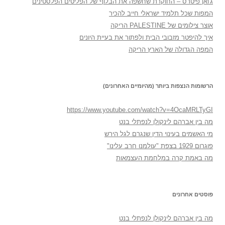
ג'ואן פיטרס – החוקרת שחשפה את הבלוף של הפליטים הפלסטינים
המפות שכל תלמיד ישראלי חייב להכיר
אוצר צילומים של PALESTINE הריקה
איך להיפטר מזבובי הבית ולפתור את בעיית היונים
המפה הגדולה של הארץ הריקה
הרשומות הנצפות ביותר (מהיומיים האחרונים)
https://www.youtube.com/watch?v=4OcaMRLTyGI
מה בין אברהם לינקולן לנפתלי בנט
מי האשמים בעינוי הדין שנגרם לגל הירש
פוגרום 1929 בצפת "עולמנו חרב עלינו"
מה באמת קרה במלחמת העצמאות
פוסטים אחרונים
מה בין אברהם לינקולן לנפתלי בנט