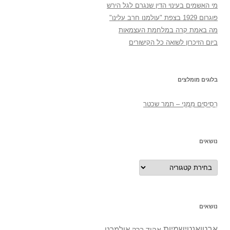
מי האשמים בעינוי הדין שנגרם לגל הירש
פוגרום 1929 בצפת "עולמנו חרב עלינו"
מה באמת קרה במלחמת העצמאות
ביום הזיכרון לשואה כל הקישורים
בלוגים מומלצים
רְסִיסִים מִמֶנִי – תמר שכטר
נושאים
נושאים
נושאים
אבטואנטישמיות
אולמרט
אהוד ברק