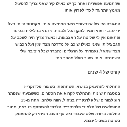
שהתנועה אפשרית ואחר כך יש כאילו קיר שאני צריך להפעיל
מאמץ יותר גדול כדי לפרוץ אותו.
התגובה הזו של אצבעותיי מאד הפתיעה אותי. מקטנות הייתי בעל
ידי זהב. ידעתי תמיד לתקן הכל ולבנות. ניגנתי בחלילית ובכינור
ופתאום אין לי שליטה על האצבעות. וכאשר צריך היה לשכב על
הגב גיליתי שאני כאילו שוכב על מדרכה מצד ימין ועל הכביש
מצד שמאל. נעמדתי על הרגליים ונתברר שכל היציבה שלי
השתנתה. אותו שעור חולל מהפך בחיי.
קורס של 4 שנים
התחלתי להתעמק בנושא. השתתפתי בשעורי פלדנקרייז
במסגרות שונות והתחלתי לקרוא את הספרים. כששמעתי שנפתח
חוג למורים של פלדנקרייז בניהול, חווה שלהב, אחת מ-13
המופלאים של תלמידי פלדנקרייז, הלכתי להשתתף בו. זאת, מתוך
החלטה ברורה שלא אעבוד בזה אף פעם. רציתי רק להתעמק
בשיטה בשביל עצמי.