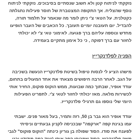
נזקקתי לניתוח קטן ולא חשוב שנסתיים בסיבוכים. נזקקתי לניתוח
נוסף שהצליח. אך התקופה המצטברת של חוסר פעילות נתגלתה
כקטלנית. על הטאי צ'י ניתן לומר מה שנאמר על תלמוד תורה,
להבדיל. יום תעזבנה יומיים תעזבך. כל הכאבים של העבר הופיעו
מחדש ונוספה עליהם ברך פגועה. לאימוני טאי צ'י לא יכולתי
לחזור עם ברך דפוקה , כי כל אימון מתקיים בעמידה.
הפניה לפלדנקרייז
מישהו הציע לי לנסות טיפול בשיטת פלדנקרייז הנעשה בשכיבה
על הגב. לאחר הרבה חיפושים מצאתי את אחד המעולים בתחום,
עודד אופיר, שבתוך כמה שבועות, ממש הוקוס פוקוס, החזיר אותי
לכשירות מלאה. מאז יכולתי לחזור לטאי צ'י. לתפריט הפעילות
היומי שלי נוספו גם תרגילי פלדנקרייז.
עודד אופיר הוא גבר בן 50, רזה ותמיר, בעל מאור פנים. ישבתי
עמו בגינת קפה "ארקפה" שבכניסה לקניון גבעתיים וניסיתי
לפענח את סודו. הסוד שפולה בן גוריון כינתה "הוקוס פוקוס" לגבי
משה פלדנקרייז. הסוד שמכוחו הפך אותי (ועוד כמה מידידיי ובני