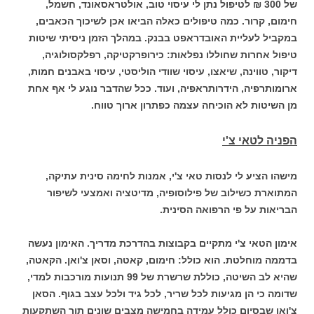
של 300 ₪ לטיפול נתן לי עיסוי טוב, אולטראסאונד, חשמל,
חימום, קרור. כמה טיפולים כאלה הביאו אכן לשיכוך הכאבים,
במקביל לעליית האובדראפט בבנק. במהלך הזמן ניסיתי שיטות
טיפול אחרות שחוללו נפלאות: כירופרקטיקה, רפלקסולוגיה,
דיקור, טווינה, שיאצו, עיסוי שוודי הוליסטי, עיסוי באבנים חמות,
ארומותרפיה, הידרותראפיה, ועוד. ככל שהדבר נוגע לי אף אחת
מן השיטות לא הוכיחה עצמה כפתרון ארוך טווח.
הפניה לטאי צ'י
מישהו הציע לי לנסות טאי צ'י, אמנות לחימה סינית עתיקה,
המתוארת כשילוב של פילוסופיה, מדיטציה ואמצעי לשיפור
הבריאות על פי הרפואה הסינית.
אימון הטאי צ'י מתקיים בקבוצות בהדרכת מדריך. האימון נעשה
בדממה מוחלטת. הוא כולל: חימום, קאטה, וסאן צ'ואן. הקאטה,
שהיא לב השיטה, כוללת שרשרת של 99 תנועות מורכבות למדי,
שדומה כי הן מגיעות לכל שריר, לכל גיד ולכל עצב בגוף. הסאן
צ'ואן שבסיום כולל עמידה בחמישה מצבים שונים תוך השתקעות