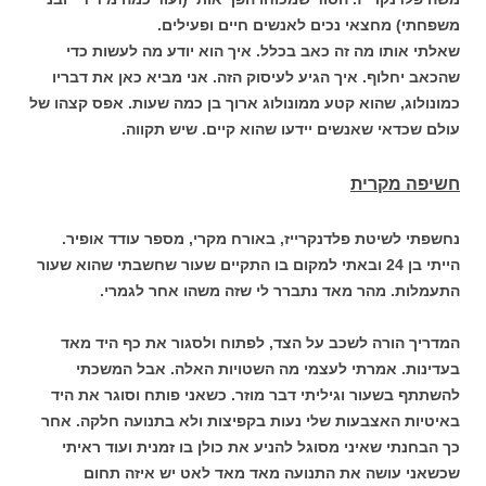
משפחתי) מחצאי נכים לאנשים חיים ופעילים.
שאלתי אותו מה זה כאב בכלל. איך הוא יודע מה לעשות כדי
שהכאב יחלוף. איך הגיע לעיסוק הזה. אני מביא כאן את דבריו
כמונולוג, שהוא קטע ממונולוג ארוך בן כמה שעות. אפס קצהו של
עולם שכדאי שאנשים יידעו שהוא קיים. שיש תקווה.
חשיפה מקרית
נחשפתי לשיטת פלדנקרייז, באורח מקרי, מספר עודד אופיר.
הייתי בן 24 ובאתי למקום בו התקיים שעור שחשבתי שהוא שעור
התעמלות. מהר מאד נתברר לי שזה משהו אחר לגמרי.
המדריך הורה לשכב על הצד, לפתוח ולסגור את כף היד מאד
בעדינות. אמרתי לעצמי מה השטויות האלה. אבל המשכתי
להשתתף בשעור וגיליתי דבר מוזר. כשאני פותח וסוגר את היד
באיטיות האצבעות שלי נעות בקפיצות ולא בתנועה חלקה. אחר
כך הבחנתי שאיני מסוגל להניע את כולן בו זמנית ועוד ראיתי
שכשאני עושה את התנועה מאד מאד לאט יש איזה תחום