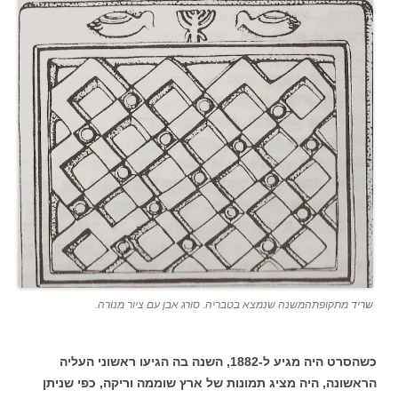
שריד מתקופתהמשנה שנמצא בטבריה. סורג אבן עם ציור מנורה.
כשהסרט היה מגיע ל-1882, השנה בה הגיעו ראשוני העליה
הראשונה, היה מציג תמונות של ארץ שוממה וריקה, כפי שניתן