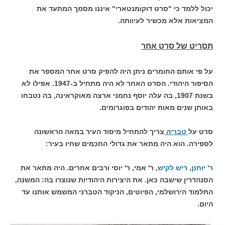
יכול ללמד כי "סרט דוקומנטארי" איננו מסמך המתעד את
המציאות אלא מכשיר לעיוותה.
תסריט של סרט אחר
על פי אותם החומרים ניתן היה להפיק סרט אחר המספר את
הסיפור היהודי. הסרט האחר לא היה מתחיל ב-1947. אפילו לא
בשנת 1907, בה עלה יוסף נחמני ארצה מאוקראינה, בה נטבחו
באותן שנים מאות יהודים בפוגרומים.
סרט על
טבריה
צריך להתחיל מיסוד העיר במאה הראשונה
לספירה. הוא היה מתאר את גדולי החכמים שחיו בעיר:
ר' יוחנן
,
ריש לקיש
, ר' אמי, ר' יוסי ורבים אחרים. היה מתאר את
הסנהדרין שישבה כאן. את היצירות היהודיות שנוצרו בה: המשנה,
התלמוד הירושלמי, הפיוטים, הניקוד הטברני המשמש אותנו עד
היום.