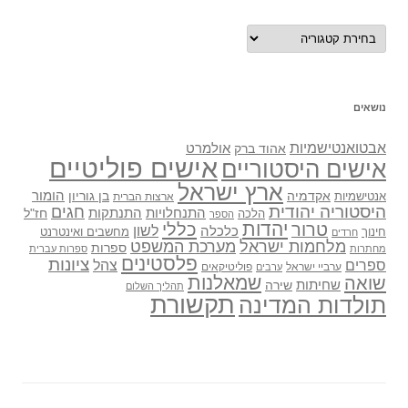
נושאים
נושאים
אבטואנטישמיות
אולמרט
אהוד ברק
אישים פוליטיים
אישים היסטוריים
ארץ ישראל
אקדמיה
בן גוריון
הומור
אנטישמיות
ארצות הברית
היסטוריה יהודית
חגים
התנתקות
התנחלויות
חז"ל
הלכה
הספר
יהדות
כללי
טרור
לשון
כלכלה
מחשבים ואינטרנט
חינוך
חרדים
מלחמות ישראל
מערכת המשפט
ספרות
מחתרות
ספרות עברית
פלסטינים
ציונות
ספרים
צהל
ערביי ישראל
פוליטיקאים
ערבים
שואה
שמאלנות
שחיתות
שירה
תהליך השלום
תקשורת
תולדות המדינה