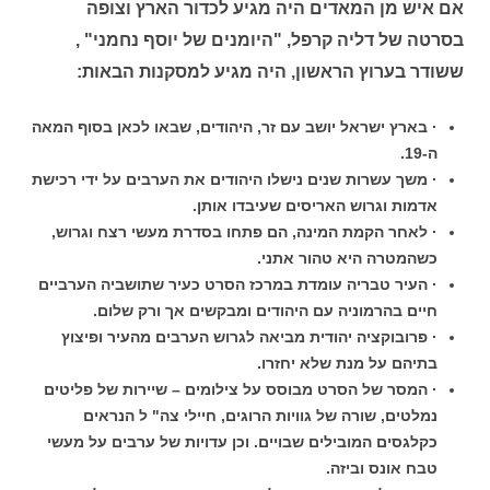
אם איש מן המאדים היה מגיע לכדור הארץ וצופה
בסרטה של דליה קרפל, "היומנים של יוסף נחמני" ,
ששודר בערוץ הראשון, היה מגיע למסקנות הבאות:
· בארץ ישראל יושב עם זר, היהודים, שבאו לכאן בסוף המאה
ה-19.
· משך עשרות שנים נישלו היהודים את הערבים על ידי רכישת
אדמות וגרוש האריסים שעיבדו אותן.
· לאחר הקמת המינה, הם פתחו בסדרת מעשי רצח וגרוש,
כשהמטרה היא טהור אתני.
· העיר טבריה עומדת במרכז הסרט כעיר שתושביה הערביים
חיים בהרמוניה עם היהודים ומבקשים אך ורק שלום.
· פרובוקציה יהודית מביאה לגרוש הערבים מהעיר ופיצוץ
בתיהם על מנת שלא יחזרו.
· המסר של הסרט מבוסס על צילומים – שיירות של פליטים
נמלטים, שורה של גוויות הרוגים, חיילי צה" ל הנראים
כקלגסים המובילים שבויים. וכן עדויות של ערבים על מעשי
טבח אונס וביזה.