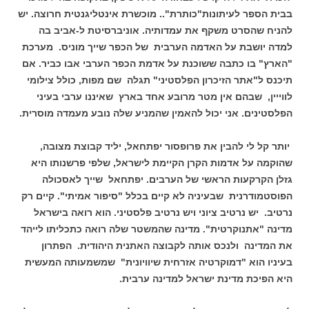
בבית הספר לעיתונות"כותרת".. מוכשרת אינטליגנטית חרוצה. יש
להניח שהסרט משקף את עמדותיה. אוניברסיטת ל-אביב בה
למדה יושבת על האדמה הערבית של הכפר שייך מוניס. מערכת
"הארץ" בו כתבה ששוכנת על אדמת הכפר הערבי אבו כביר. אם
תיכנס ל"אתר הזיכרון הפלסטיני" תגלה שם מפות, כולל צילומי
לווייין, שבהם אין מטר מרובע אחד בארץ שאיננו ערבי בעיני
הפלסטינים. אני יכול להאמין שהמניע שלה נובע מעמדה מוסרית.
יותר קל לי להבין את פרופסור יפתחאל, יליד קבוצת מצובה,
שהוקמה על אדמות הקרן הקיימת לישראל, שלפי פרשנותו היא
גזלן הקרקעות הראשי של הערבים.
יפתחאל שייך לאסכולה
הפוסטמודרנית שבעיניה לא קיים בכלל "סיפור אמיתי". קיים רק
נרטיב. יש נרטיב ציוני ויש נרטיב פלסטיני. הוא רואה בישראל
מדינה "אתנוקרטית". מדינה שהמשטר שלה רואה כתכליתו לייהד
את המדינה ולנכס אותה לקבוצה האתנית היהודית. הפתרון
בעיניו הוא "דמוקרטיה אזרחית שיוויונית" שמשמעותה המעשית
היא הפיכת מדינת ישראל למדינה ערבית.