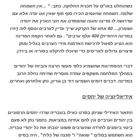
כשהוחלט באו"ם על תכנית החלוקה, כתב:
" …אין השמחה
שלמה. השמחה שהעמים הכירו סוף סוף שאין אנו עדה אלא עם
שדרושה לו מדינה ותוגה שהפסדנו את חצי הארץ את יהודה
ושומרון… 80 אחוז של הקרקע שייך עדיין לערבים ונוסף לזה (יהיו
במדינה היהודית) 400 אלף ערבים"
. גם לאחר הקמת המדינה
הוא הציע לפעול לרכישת האדמות מידי הערבים בגליל ומתן
פיצויים גדולים לאריסים כדי שיוכלו להיקלט בסוריה או בירדן.
דברי ההסתייגות שהשמיע כלפי מעשי הרצח והביזה של יהודים
במהלך המלחמה משקפים עמדה מוסרית שהיתה נחלת הרוב
במדינה. דברים דומים השמיעו דוד בן גוריון, נתן אלתרמן ואחרים.
אידיאליזציה של יחסים
התאור האידילי שניתן בסרט כאילו בטבריה שררו יחסים הרמוניים
בין יהודים וערביים אין להם אחיזה במציאות. נחמני נתן לא פעם
ביטוי ביומנים לחרדה שהערבים פשוט יטבחו את כל יהודי טבריה.
הוא השתמש במלים " שואה" ו" סכנה של כליה" . היה בסיס