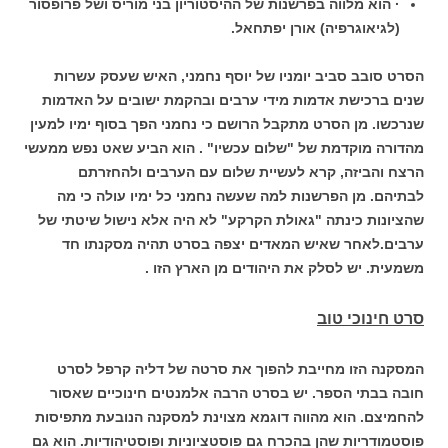
· הוא מלווה בפרשנות של ההיסטוריון בני מוריס ושל פרופסור
(לגיאוגרפיה) אורן יפתחאל.
הסרט סובב סביב יומניו של יוסף נחמני, האיש שעסק עשרות
שנים ברכישת אדמות מידי ערבים ובהקמת ישובים על האדמות
שנרכשו. מן הסרט מתקבל הרושם כי נחמני הפך בסוף ימיו למעין
מהדורה מוקדמת של "שלום עכשיו" . הוא הביע שאט נפש ממעשי
הרצח והביזה, קרא לעשיית שלום עם הערבים ולהחזרתם
לבתיהם. מן הפרשנות למה שעשה נחמני כל ימיו עולה כי מה
שהציונות כינתה "גאולת הקרקע" לא היה אלא נישול שיטתי של
ערבים.לאחר שאיש המאדים יצפה בסרט תהיה מסקנתו חד
משמעית. יש לסלק את היהודים מן הארץ הזו .
סרט חינוכי טוב
המסקנה הזו מחייבת להפוך את סרטה של דליה קרפל לסרט
חובה בבתי הספר. יש בסרט הרבה אלמנטים חינוכיים שאסור
להחמיצם. הוא מהווה דוגמא מצוינת למסקנה הנובעת מתפיסות
פוסטמודריות שהן בהכרח גם פוסטציוניות ופוסטיהודיות. הוא גם