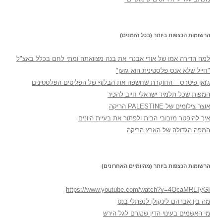
הרשומות הנצפות ביותר (בכל הזמנים)
למה הדירה אמו של אורי אבנרי את בנה מצוואתה ומתי לחם בכלל באצ"ל
"חייל שלא אנס פלסטינית הוא גזען"
ג'ואן פיטרס – החוקרת שחשפה את הבלוף של הפליטים הפלסטינים
המפות שכל תלמיד ישראלי חייב להכיר
אוצר צילומים של PALESTINE הריקה
איך להיפטר מזבובי הבית ולפתור את בעיית היונים
המפה הגדולה של הארץ הריקה
הרשומות הנצפות ביותר (מהיומיים האחרונים)
https://www.youtube.com/watch?v=4OcaMRLTyGI
מה בין אברהם לינקולן לנפתלי בנט
מי האשמים בעינוי הדין שנגרם לגל הירש