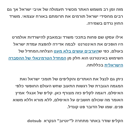
מזה זמן רב משמש האתר מכשיר תעמולה של אויבי ישראל אך גם
רבים מחסידי ישראל תורמים את תרומתם באורח עצמאי. משרד
החוץ נרדם בשמירה.
אילו עסקו שם פחות בתככי משרד ובמאבק להישרדות אולמרט
היו הופכים את האינטרנט לבמה אדירה להפצת עמדת ישראל
בעולם, כפי ש
הערבים עושים בלא מעט
הצלחה.המחדל של
השימוש באינטרנט הוא חלק מן
המחדל הטרמינאלי של ההסברה
הישראלית
בכללותה.
ניתן גם לנצל את האתרים והקליפים של תומכי ישראל ואת
המגמה הגוברת של רגשות התעוב שחש העולם החופשי כלפי
האיסלם. דוגמה לקליפ כזה מצורף כאן. קליפ של אנגלי אמיץ
האומר מה שכולם חושבים על האיסלם, ללא מורא וללא משוא
פנים. שמו של הדובר פט קונדל.
הקליפ שודר באתר מתחרה ל"יוטיוב" הנקרא dotsub