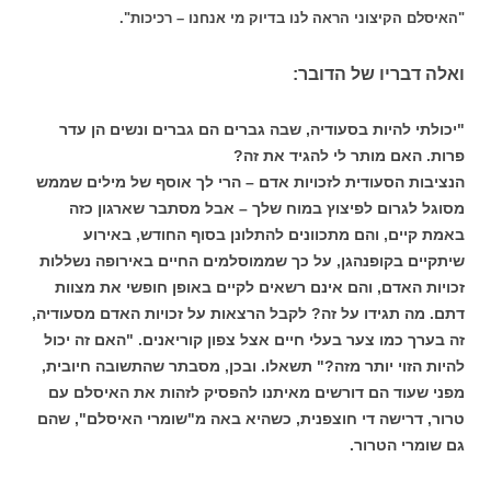
"האיסלם הקיצוני הראה לנו בדיוק מי אנחנו – רכיכות".
ואלה דבריו של הדובר:
"יכולתי להיות בסעודיה, שבה גברים הם גברים ונשים הן עדר
פרות. האם מותר לי להגיד את זה?
הנציבות הסעודית לזכויות אדם – הרי לך אוסף של מילים שממש
מסוגל לגרום לפיצוץ במוח שלך – אבל מסתבר שארגון כזה
באמת קיים, והם מתכוונים להתלונן בסוף החודש, באירוע
שיתקיים בקופנהגן, על כך שממוסלמים החיים באירופה נשללות
זכויות האדם, והם אינם רשאים לקיים באופן חופשי את מצוות
דתם. מה תגידו על זה? לקבל הרצאות על זכויות האדם מסעודיה,
זה בערך כמו צער בעלי חיים אצל צפון קוריאנים. "האם זה יכול
להיות הזוי יותר מזה?" תשאלו. ובכן, מסבתר שהתשובה חיובית,
מפני שעוד הם דורשים מאיתנו להפסיק לזהות את האיסלם עם
טרור, דרישה די חוצפנית, כשהיא באה מ"שומרי האיסלם", שהם
גם שומרי הטרור.