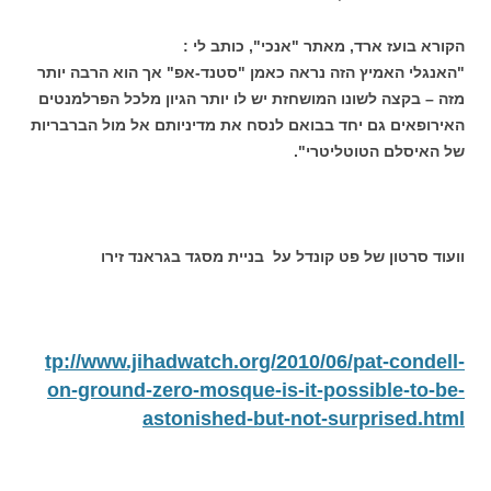
הקורא בועז ארד, מאתר "אנכי", כותב לי :
"האנגלי האמיץ הזה נראה כאמן "סטנד-אפ" אך הוא הרבה יותר
מזה – בקצה לשונו המושחזת יש לו יותר הגיון מלכל הפרלמנטים
האירופאים גם יחד בבואם לנסח את מדיניותם אל מול הברבריות
של האיסלם הטוטליטרי".
וועוד סרטון של פט קונדל על בניית מסגד בגראנד זירו
tp://www.jihadwatch.org/2010/06/pat-condell-
on-ground-zero-mosque-is-it-possible-to-be-
astonished-but-not-surprised.html