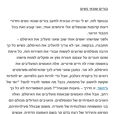
בורים שונאי נשים
ובנוסף לזה, יש לי נטייה טבעית לתעב בורים שונאי נשים וחדורי
דעות קדומות שנטפלים אלי ודוחפים אותי, ואני קובע זאת בכל
הכבוד הראוי.
ולפני שמישהו יאשים אותי שוב שאני מעליב את האיסלם –
תתבגרו, בבקשה. אני לא צריך להעליב את האיסלם, כשיש כל כך
הרבה מוסלמים שרוצים לעשות עבורי את השירות הזה, כל אימת
שהם חוגרים על עצמם חגורת נפץ או סוקלים למוות מישהו
באשמה שהיו לה חיים פרטיים. אלה האנשים המעליבים את
האיסלם, לא אני. כמובן שאני מודע לכך שהאיסלמו-פשיסטים
רואים כל ביקורת כעלבון, אבל כדי להיות הגון כלפיהם, יש להודות
שקשה לחשוב על מחמאה, נכון? מה אפשר להגיד להם? "יופי של
ג'יהאד
. זו הדרך – גזענות ושנאה!"? מגוון האפשרויות לא כל כך
רחב. אבל אלה האנשים שבאמת מעליבים את האיסלם. ואלה
האויבים האמיתיים של המוסלמים. והאויבים הגדולים מכולם הם
בני המשפחה המלכותית של סעודיה. משום שבגלל פעילויותיהם,
המימון והעידוד של רצח בדם קר בשם האמונה הדתית, אנשים