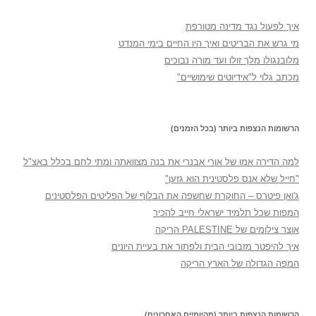
איך לפעול נגד מדינה מטורפת
מי גרש את הבריטים ואיך היו החיים בימי המנדט
מלובנגולו מלך זולו ועד מורה נבוכים
מכתב גלוי ל"אידיוטים שימושיים"
הרשומות הנצפות ביותר (בכל הזמנים)
למה הדירה אמו של אורי אבנרי את בנה מצוואתה ומתי לחם בכלל באצ"ל
"חייל שלא אנס פלסטינית הוא גזען"
ג'ואן פיטרס – החוקרת שחשפה את הבלוף של הפליטים הפלסטינים
המפות שכל תלמיד ישראלי חייב להכיר
אוצר צילומים של PALESTINE הריקה
איך להיפטר מזבובי הבית ולפתור את בעיית היונים
המפה הגדולה של הארץ הריקה
הרשומות הנצפות ביותר (מהיומיים האחרונים)