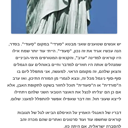
יש אנשים שטוענים שאני מבטא "סוּרְדִי" במקום "סָעוּדִי". בסדר,
הנה עכשיו אגיד את זה נכון, "סָעוּדִי". הייתי עוד יותר שמח אילו
היו קוראים למדינה "ערב", והקנאים המטורפים מימי-הביניים
שמנהלים אותה היו חוזרים למדבר וחיים באוהלים עם הגמלים
והצאן שלהם, זה מקומם הראוי. למעשה, אני מתפלל ליום בו
סוף-סוף ניגמל מכל זה, ונצא לגמרי מן המזרח התיכון, ואז ערב
ה"סורדית" או ה"סעודית" תוכל לחזור בשקט לתקופת האבן, אלא
אם כן הם יצליחו לנצל את האוצר הטבעי השני שלהם ויתחילו
לייצא שעוני חול. וזה דבר שאפילו אפשר להתפלל למענו: שלום.
דבריו של האנגלי האמיץ על האיסלם הביאו לגל של תגובות
קוראים שחשפו עוד ועוד סרטונים ואתרים שהם מכרה זהב
להסברה ישראלית, אם היתה כזו.