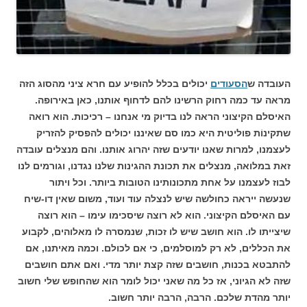
העובדה ש
הסעודים
יכולים בכלל להופיע עם חרא ציני מהסוג הזה
מראה עד כמה רחוק הרשינו להם לדחוף אותנו, כאן באירופה.
האיסלם הקיצוני הראה לנו בדיוק מי אנחנו – רכיכות. הוא רואה
שתקינוֹת פוליטית היא כמו סם שאיננו יכולים להפסיק להזריק
לעצמנו, למרות שאנו יודעים שזה יהרוג אותנו. והם מנצלים עובדה
זאת במלואה, מנצלים את תכונת ההגינות שלנו נגדנו, וגורמים לנו
לבוז לעצמנו על אחת מתכונותינו הטובות ביותר. וכל ויתור
שנעשה ייראה כחולשה שיש לנצלה עוד ועוד, משום שאין דו-שיח
עם האיסלם הקיצוני. הוא לא רוצה שיסכימו עימו – הוא רוצה
שיצייתו לו. הוא חושב שיש לו זכות, שנמסרה לו מאלוהים, לקבוע
את הכללים, לא רק למוסלמים, כי אם לכולם. וכמה מאיתנו, אם
להתבטא בכנות, חושבים שזה קצת יותר מדי. ואם אתם חושבים
שזה לא הגיוני, אז כל מה שאני יכול לומר הוא שהחופש שלי חשוב
יותר מהדת שלכם. הרבה, הרבה יותר חשוב.