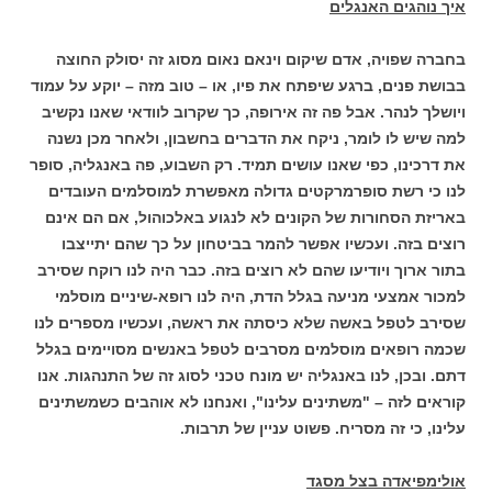
איך נוהגים האנגלים
בחברה שפויה, אדם שיקום וינאם נאום מסוג זה יסולק החוצה
בבושת פנים, ברגע שיפתח את פיו, או – טוב מזה – יוקע על עמוד
ויושלך לנהר. אבל פה זה אירופה, כך שקרוב לוודאי שאנו נקשיב
למה שיש לו לומר, ניקח את הדברים בחשבון, ולאחר מכן נשנה
את דרכינו, כפי שאנו עושים תמיד. רק השבוע, פה באנגליה, סופר
לנו כי רשת סופרמרקטים גדולה מאפשרת למוסלמים העובדים
באריזת הסחורות של הקונים לא לנגוע באלכוהול, אם הם אינם
רוצים בזה. ועכשיו אפשר להמר בביטחון על כך שהם יתייצבו
בתור ארוך ויודיעו שהם לא רוצים בזה. כבר היה לנו רוקח שסירב
למכור אמצעי מניעה בגלל הדת, היה לנו רופא-שיניים מוסלמי
שסירב לטפל באשה שלא כיסתה את ראשה, ועכשיו מספרים לנו
שכמה רופאים מוסלמים מסרבים לטפל באנשים מסויימים בגלל
דתם. ובכן, לנו באנגליה יש מונח טכני לסוג זה של התנהגות. אנו
קוראים לזה – "משתינים עלינו", ואנחנו לא אוהבים כשמשתינים
עלינו, כי זה מסריח. פשוט עניין של תרבות.
אולימפיאדה בצל מסגד