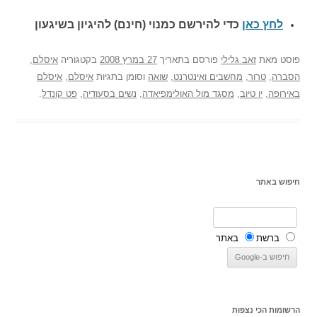
לחץ כאן
כדי להירשם כ
מנוי (חינם) להיגיון בשיגעון
פוסט
מאת
זאב גלילי
פורסם בתאריך
27 במרץ 2008
בקטגוריה
איסלם
,
הסברה
,
טרור
,
מחשבים ואינטרנט
,
שואה
וסומן בתגיות
איסלם
,
איסלם
באירופה
,
יו טיוב
,
מסגד מול האולימפיאדה
,
נשים בסעודיה
,
פט קונדל
.
חיפוש באתר
ברשת
באתר
הרשומות הכי נצפות