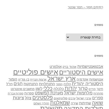
רְסִיסִים מִמֶנִי – תמר שכטר
נושאים
נושאים
נושאים
אבטואנטישמיות
אולמרט
אהוד ברק
אישים פוליטיים
אישים היסטוריים
ארץ ישראל
אקדמיה
בן גוריון
הומור
אנטישמיות
ארצות הברית
היסטוריה יהודית
חגים
התנתקות
התנחלויות
חז"ל
הלכה
הספר
יהדות
כללי
טרור
לשון
כלכלה
מחשבים ואינטרנט
חינוך
חרדים
מלחמות ישראל
מערכת המשפט
ספרות
מחתרות
ספרות עברית
פלסטינים
ציונות
ספרים
צהל
ערביי ישראל
פוליטיקאים
ערבים
שואה
שמאלנות
שחיתות
שירה
תהליך השלום
תקשורת
תולדות המדינה