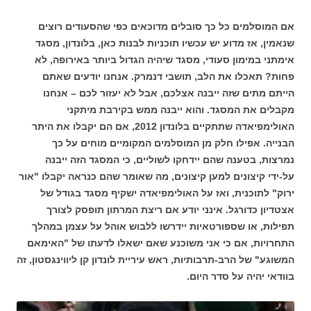
אם המוסלמים כל כך סובלים מדוכאים כפי שהסעודים רוצים
שנאמין, אז מדוע יש עכשיו תוכניות לבנות כאן, בלונדון, מסגד
אימתני במימון סעודי, מסגד שיהיה הגדול ביותר באירופה, לא
פחות? תאכלו את הלב, תושבי דנמרק. אנחנו יודעים שאתם
הייתם מתים שזה ייבנה אצלכם, אבל לא יעזור לכם – אנחנו
מקבלים את המסגד. והוא ייבנה ממש בקירבת מיתקני
האולימפיאדה שתתקיים בלונדון 2012, אם הם יקבלו את היתר
הבנייה. אפילו חלק מן המוסלמים המקומיים מוחים על כך
נמרצות, בטענה שהם יידחקו לשוליים, כי המסגד הזה ייבנה
על-ידי קיצונים למען קיצונים, מה שאומר שהם כנראה יקבלו "אור
ירוק" לתוכנית, ואז על האולימפיאדה ישקיף מסגד בגודל של
אצטדיון כדורגל. אינני יודע אם ריצת המרתון תופסק לצורך
תפילות, או שספורטאיות יידרשו ללבוש אוהל על עצמן במהלך
התחרויות, אם כי אני משוכנע שאם ישאלו לדעתו של "האימאם
המשוגע" של הרב-תרבותיות, ראש עיריית לונדון קן ליווינגסטון, זה
בוודאי יהיה על סדר היום.