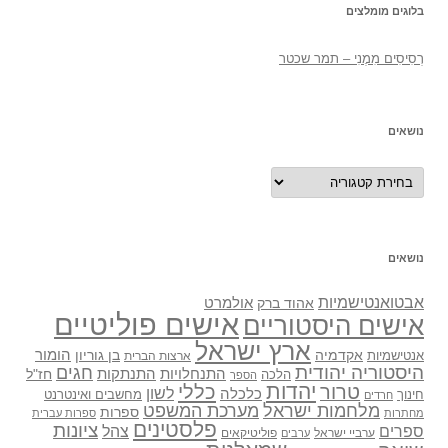
בלוגים מומלצים
רְסִיסִים מִמֶנִי – תמר שכטר
נושאים
נושאים
נושאים
אבטואנטישמיות
אולמרט
אהוד ברק
אישים פוליטיים
אישים היסטוריים
ארץ ישראל
אקדמיה
בן גוריון
הומור
אנטישמיות
ארצות הברית
היסטוריה יהודית
חגים
התנתקות
התנחלויות
חז"ל
הלכה
הספר
יהדות
כללי
טרור
לשון
כלכלה
מחשבים ואינטרנט
חינוך
חרדים
מלחמות ישראל
מערכת המשפט
ספרות
מחתרות
ספרות עברית
פלסטינים
ציונות
ספרים
צהל
ערביי ישראל
פוליטיקאים
ערבים