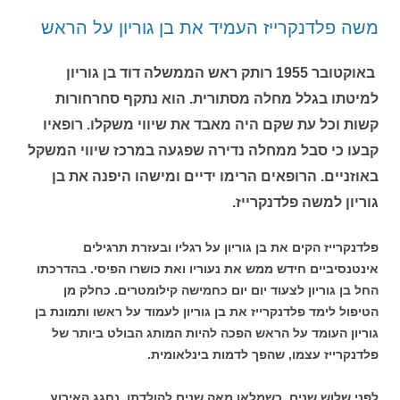
משה פלדנקרייז העמיד את בן גוריון על הראש
באוקטובר 1955 רותק ראש הממשלה דוד בן גוריון
למיטתו בגלל מחלה מסתורית. הוא נתקף סחרחורות
קשות וכל עת שקם היה מאבד את שיווי משקלו. רופאיו
קבעו כי סבל ממחלה נדירה שפגעה במרכז שיווי המשקל
באוזניים. הרופאים הרימו ידיים ומישהו היפנה את בן
גוריון למשה פלדנקרייז.
פלדנקרייז הקים את בן גוריון על רגליו ובעזרת תרגילים
אינטנסיביים חידש ממש את נעוריו ואת כושרו הפיסי. בהדרכתו
החל בן גוריון לצעוד יום יום כחמישה קילומטרים. כחלק מן
הטיפול לימד פלדנקרייז את בן גוריון לעמוד על ראשו ותמונת בן
גוריון העומד על הראש הפכה להיות המותג הבולט ביותר של
פלדנקרייז עצמו, שהפך לדמות בינלאומית.
לפני שלוש שנים, כשמלאו מאה שנים להולדתו, נחגג האירוע