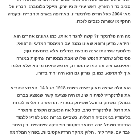
סביב כדור הארץ. ראש עיריית ניו יורק, מייקל בלומברג, הכריז על
מאי 2004 כעל חודש פלדנקרייז. באירופה בארצות הברית ובקנדה
התקיימו עשרות כנסים לזכרו.
מה היה פלדנקרייז? קשה להגדיר אותו. כמו גאונים אחרים הוא
יחידאי. מדען ורופא שאינו נמנה עם המימסד המדעי והרפואי;
פילוסוף ששיטתו אינה מובעת במילים אלא בתנועות גוף;
פסיכולוג שתורת הנפש שלו שואבת ממסורות עתיקות במזרח
ומאינטגרציה עם המדע המודרנ; מרפא שאינו מרפא אלא מלמד
איך להתרפא. כמו בן גוריון גם הוא היה יחיד בדורו.
הוא עלה ארצה מאוקראינה בשנת 1918 בגיל 14. הארוע שהביא
את פלדנקרייז לפיתוח שיטתו היה פציעה קשה שנפצע בברכו,
במהלך משחק כדורגל ששיחק בנעוריו. הרופאים המליצו לכרות
את הרגל. פלדנקרייז סרב, סבל את הכאבים הקשים והמשיך
בלימודיו בגימנסיה הרצליה. כשסיים בגרות נסע לפריז ללמוד
הנדסת חשמל. זכה בתואר דוקטור בפיסיקה שימושית. בין היתר
עבד עם, פייר קירי, חלוץ מחקר הרדיואקטיביות. בפרוץ המלחמה