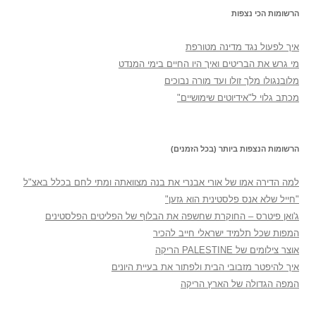
הרשומות הכי נצפות
איך לפעול נגד מדינה מטורפת
מי גרש את הבריטים ואיך היו החיים בימי המנדט
מלובנגולו מלך זולו ועד מורה נבוכים
מכתב גלוי ל"אידיוטים שימושיים"
הרשומות הנצפות ביותר (בכל הזמנים)
למה הדירה אמו של אורי אבנרי את בנה מצוואתה ומתי לחם בכלל באצ"ל
"חייל שלא אנס פלסטינית הוא גזען"
ג'ואן פיטרס – החוקרת שחשפה את הבלוף של הפליטים הפלסטינים
המפות שכל תלמיד ישראלי חייב להכיר
אוצר צילומים של PALESTINE הריקה
איך להיפטר מזבובי הבית ולפתור את בעיית היונים
המפה הגדולה של הארץ הריקה