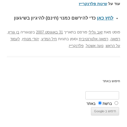
עוד על
שיטת פלדנקרייז
לחץ כאן
כדי להירשם כ
מנוי (חינם) להיגיון בשיגעון
פוסט
מאת
זאב גלילי
פורסם בתאריך
31 באוגוסט 2007
בקטגוריה
בן גוריון
,
רפואה
,
רפואה אלטרנטיבית
וסומן בתגיות
חיל המדע
,
יהודי מנוחין
,
לעמוד
על הראש
,
נועה אשכול
,
פלדנקרייז
.
חיפוש באתר
ברשת
באתר