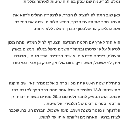
נמלט לבריטניה שם עסק בפיתוח שיטות לאיתור צוללות.
כאן שוב התחילה להציק לו הברך. פלדנקרייז החליט לרפא את
עצמו. חקר את תנועת הברך, חיפש חלופות, שינה את היציבה
ואת ההליכה, עד שלבסוף הברך ניצלה ללא ניתוח.
הוא חזר לארץ עם הקמת המדינה והצטרף לחיל המדע. פתח מכון
לטיפול על פי שיטתו ובמהלך השנים טיפל באלפי אנשים בארץ
ובעולם, ביניהם מדינאים ואישים בכירים: יהודי מנוחין, מרגרט
מיד, לוי אשכול, משה דיין, נחום גולדמן, יצחק בן צבי ובטי פורד.
בתחילת שנות ה-60 פתח מכון ברחוב אלכנסנדר ינאי ושם היקנה
את שיטתו ל-13 תלמידים שכל אחד מהם כבר הפך לאגדה בפני
עצמה. הוא הספיק לחבר ולפרסם כ-20 ספרים בשפות רבות וגן
פורסמו ספרים רבים של תלמידיו על שיטתו.
פלדנקרייז נפטר בשנת 1984. נועה אשכול, חברתו הטובה, שכבה
לצידו ברגעיו האחרונים וליוותה אותו עד למותו.