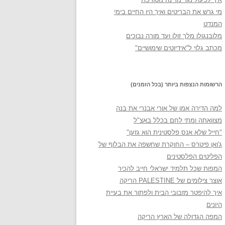
מי גרש את הבריטים ואיך היו החיים בימי
המנדט
מלובנגולו מלך זולו ועד מורה נבוכים
מכתב גלוי ל"אידיוטים שימושיים"
הרשומות הנצפות ביותר (בכל הזמנים)
למה הדירה אמו של אורי אבנרי את בנה
מצוואתה ומתי לחם בכלל באצ"ל
"חייל שלא אנס פלסטינית הוא גזען"
ג'ואן פיטרס – החוקרת שחשפה את הבלוף של
הפליטים הפלסטינים
המפות שכל תלמיד ישראלי חייב להכיר
אוצר צילומים של PALESTINE הריקה
איך להיפטר מזבובי הבית ולפתור את בעיית
היונים
המפה הגדולה של הארץ הריקה