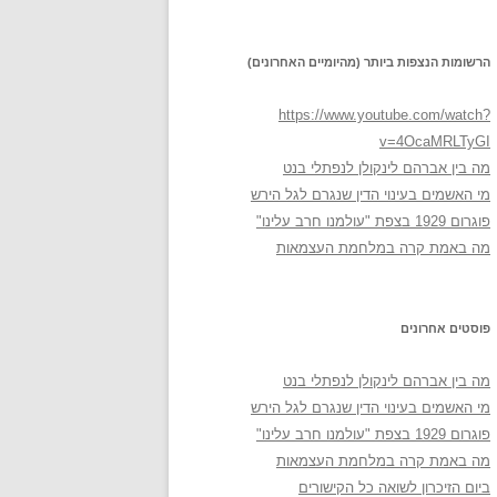
הרשומות הנצפות ביותר (מהיומיים האחרונים)
https://www.youtube.com/watch?
v=4OcaMRLTyGI
מה בין אברהם לינקולן לנפתלי בנט
מי האשמים בעינוי הדין שנגרם לגל הירש
פוגרום 1929 בצפת "עולמנו חרב עלינו"
מה באמת קרה במלחמת העצמאות
פוסטים אחרונים
מה בין אברהם לינקולן לנפתלי בנט
מי האשמים בעינוי הדין שנגרם לגל הירש
פוגרום 1929 בצפת "עולמנו חרב עלינו"
מה באמת קרה במלחמת העצמאות
ביום הזיכרון לשואה כל הקישורים