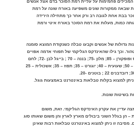
 המכילים פחמימות על עליית רמת הסוכר בדם אצל אנשים
ות שבאה ממקורות שונים משפיעה באורח שונה על רמת
כר בבת אחת לגובה רב ורק אחר כך מתחילה הירידה
ותה כמות, מעלות את רמת הסוכר באורח איטי ורמת
צות גדולות של אנשים וקבעו טבלה כשנקודת המוצא סומנה
ר טהור. וכך גילו שהאינדקס הגליקמי של תפוחי אדמה אפויים
ושל באגט הוא 95; אורז – 90; קורן פלייקס ופופקורן – 85; מלון -75; בננה – 70 ; בייגל לבן -72; לחם
מקמח מלא – 50; לחם שיפון – 64; בטטה – 50; שעועית – 40; יוגורט – 35; תפוז – 35; אשכולית – 25
 ניתן למצוא בקלות טבלאות באינטרנט באמצעות גוגל.
 בשיטות שונות.
צה עדיין את עקרון האינדקס הגליקמי. זאת, משום
 – הן בגלל השוני ביבולים מארץ לארץ והן משום שאותו סוג
. מסיבה זו ניתן למצוא באינטרנט טבלאות רבות שאינן