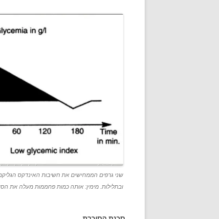
שני גרפים הממחישים את חשיבות האינדקס הגליקמי
ובתלילות. מימין: אותה כמות פחממות מעלה את הסוכ
סכנת הסוכרת