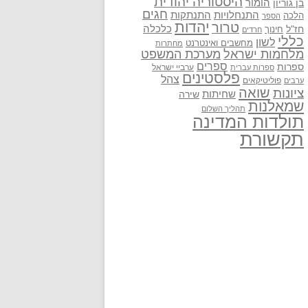
היסטוריה יהודית
בן גוריון
הומור
חגים
התנתקות
התנחלויות
הלכה
הספר
יהדות
טרור
חז"ל
כלכלה
חינוך
חרדים
כללי
לשון
מחשבים ואינטרנט
מחתרות
מלחמות ישראל
מערכת המשפט
ספרים
ספרות
ערביי ישראל
ספרות עברית
פלסטינים
צהל
פוליטיקאים
ערבים
שואה
ציונות
שחיתות
שירה
שמאלנות
תהליך השלום
תולדות המדינה
תקשורת