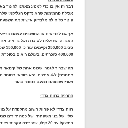
דבר זה אין בו כדי למנוע מאתנו להעזר ב
אכילת פחמימות שהאינדקס הגליקמי שלהם
פוטר כל חולה מלבדוק אישית את השפעת ה
אך גם לבריאים או החושבים עצמם בריאים
האגודה ישראלית לסוכרת ועל גורמים אחר
סביב 0
400,000 סוכרתים. בעולם רואים בסוכרת מחלה מגפתית שמספר הלוקים בה מוכפל כל עשר שנים.
מה שברור לגמרי שכוס אחת של קינואה מ
צמחנית) ל-4 אנשים והיא בוודאי 
ואורז שכמוהם כמעט כסוכר טהור.
ההרזיה כרווח צדדי
רווח צדדי לא פחות חשוב מהקפדה על מזונו
שלי, של בני משפחתי ושל כמה ידידים שנק
במשקל עד 20 קילו, שהירידה עק