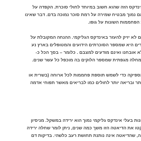
אינדקס הזה שהוא חשוב במיוחד לחולי סוכרת. הקפדה על
 נמוך מבטיח שמירה על רמת סוכר נמוכה בדם. דבר שאינו
פחממות השונות על גופו.
 לא יזיק להעזר באינדקס הגליקמי. ההנחה המקובלת על
ים היא שמספר הסוכרתים הידועים והמטופלים בארץ נע
250,00 וקיימים עוד כ- 150,000 שלא אובחנו ואינם מודעים למצבם . כלומר – בסך הכל כ-
ספיקה כדי לשמש תוספת פחממות לכל ארוחה (בשרית או
בטוחה יותר ובריאה יותר לחולים כמו לבריאים מאשר תפוחי אדמה
ת בעלי אינדקס גליקמי נמוך הוא ירידה במשקל. מניסיון
טו את הדיאטה הזו משך כמה שנים, ניתן לומר שחלה ירידה
בית ויציבה, שהדיאטה אינה נותנת תחושת רעב כלשהי. בדיקות דם