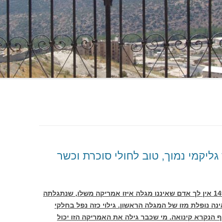
 גליקמי נמוך, טוב לחולי סוכרת וכשר
מאז גילה קולומבוס את אמריקה בשנת 1492 אין לך אדם שאיננו מגלה איזו אמריקה משלו, שנתגלתה
ינה נופלת מזו של המגלה הראשון. גילוי כזה נפל בחלקי
ף הנקרא קינואה. מי שכבר גילה את האמריקה הזו יכול