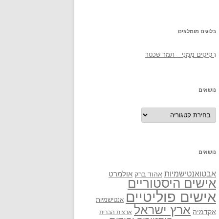
בלוגים מומלצים
רְסִיסִים מִמֶנִי – תמר שכטר
נושאים
נושאים
נושאים
אבטואנטישמיות
אולמרט
אהוד ברק
אישים היסטוריים
אישים פוליטיים
אנטישמיות
ארץ ישראל
אקדמיה
ארצות הברית