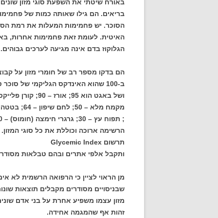
באורח שיטתי את השפעת סוגי מזון שונים
בריאים. הם גילו שאותה כמות של פחמימ
הסוכר. יש פחמימות המעלות את רמת הסו
האיטית. לעומת זאת פחמימות אחרות, בא
הגלוקוז בדם אינה מגיעה לערכים גבוהים.
הם בדקו מספר רב של חומרי מזון על קבו
ב-100 שהוא האינדקס הגליקמי של סוכ
; תפוח עץ – 30; גרגרי חימצה (חומוס) – 30; דובדבנים 22 ; בוטנים -20.
הרשימה ארוכה וכוללת את כל סוגי המזון.
תרשום Glycemic Index
ותקבל אלפי אתרים ובהם טבלאות מסודרות
מן הראוי לציין כי הרפואה הרשמית לא אימ
שבניסויים מסודרים מקבלים תוצאות שונות
מזון עצמו משפיע אחרת על בני אדם שונים
זהות אף שהמגמה אחידה.