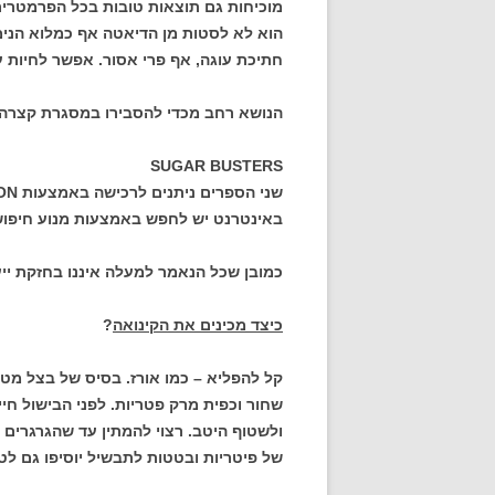
מוכיחות גם תוצאות טובות בכל הפרמטרים. 
הוא לא לסטות מן הדיאטה אף כמלוא הני
חתיכת עוגה, אף פרי אסור. אפשר לחיות עם
הנושא רחב מכדי להסבירו במסגרת קצרה ו
SUGAR BUSTERS
שני הספרים ניתנים לרכישה באמצעות AMAZON.
באינטרנט יש לחפש באמצעות מנוע חיפוש על פי INDEX
כמובן שכל הנאמר למעלה איננו בחזקת ייעו
כיצד מכינים את הקינואה
?
קל להפליא – כמו אורז. בסיס של בצל מטו
שחור וכפית מרק פטריות. לפני הבישול ח
ולשטוף היטב. רצוי להמתין עד שהגרגרים 
של פיטריות ובטטות לתבשיל יוסיפו גם לט