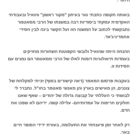
באותה תקופה כתבתי טור בעיתון "מקור ראשון" והואיל ובעבודתי
האקדמית עסקתי ביסודיות רבה במשנתו של הרבי מסאטמר
נתבקשתי לכתוב על המשנה הזו ועל הקשר בינה לבין חסידי
אחמדיניג'אד.
ההנחה היתה שהואיל ולובשי הקפוטות השחורות מחזיקים
בעמדות תיאולוגיות דומות לאלו של הרבי מסאטמר הם נמנים עם
חסידות זו.
בעקבות פרסום המאמר (ראה קישורים בסוף) זכיתי למקלחת של
צוננים, הן מאישים בארץ והן מאנשי סאטמר בחו"ל. נתברר לי
לבושתי כי העללתי על קבוצה גדולה של יהודים – שאף שאנו
חולקים חריפות על עמדותיהם- עלילה קשה. ידיהם לא שפכו את
הדם.
רק לאחר זמן פיענחתי את התעלומה, בעזרת ידידי הסופר חיים
באר.