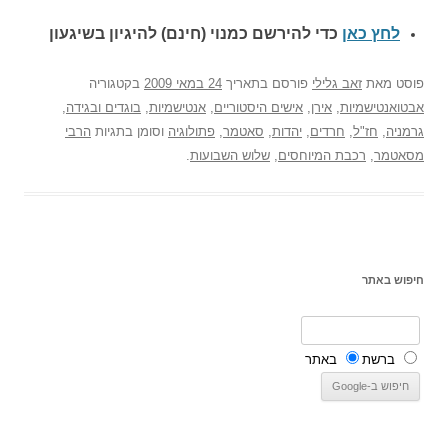
לחץ כאן
כדי להירשם כ
מנוי (חינם) להיגיון בשיגעון
פוסט
מאת
זאב גלילי
פורסם בתאריך
24 במאי 2009
בקטגוריה
אבטואנטישמיות
,
אירן
,
אישים היסטוריים
,
אנטישמיות
,
בוגדים ובגידה
,
גרמניה
,
חז"ל
,
חרדים
,
יהדות
,
סאטמר
,
פתולוגיה
וסומן בתגיות
הרבי
מסאטמר
,
רכבת המיוחסים
,
שלוש השבועות
.
חיפוש באתר
ברשת
באתר