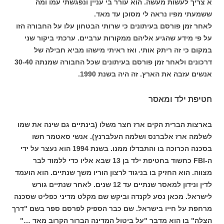
א צריך לעשות מעשה. הוא עורר בי עניין ונפגשתי עמו ומה
ששמעתי מפיו נראה לי מסוכן עד מאד.
לאחר זמן פורסם בעיתונים כי שרותי הבטחון עלו על החבורה הזו
על פי מידע שהגיע אליהם ממקורות ערביים. ערכתי ביקור שני
במקום כי זה ריתק אותי. ואז ראיתי מישהו מביא חבילה של
דרכונים ולאחר זמן פורסם בעיתונים שכל החבורה שמנתה 30-40
אנשים עזבה את הארץ. זה היה בשנת 1990.
חטיפת ילד ומאסר
בארצות הברית הקים ארז חצר משלו (בינתיים גם שינה את שמו
לשלמה ארז אלברנס ושלמה העלברנץ). אנשי סאטמר חשו
בסכנה הכרוכה בו והתבדלו ממנו. בשנת 1994 הוא נעצר על ידי
ה-FBI כחשוד בחטיפת ילד בן 13 שבא אליו כדי ללמוד לבר
מצווה. הוא החזיק בו בניגוד לרצון הוריו משך שנתיים. הוא הועמד
לדין ונידון למאסר שנתיים עד 12 שנים. לאחר שנתיים גורש
לישראל. מכאן נסע לקנדה וביקש שם מקלט מדיני כפליט שסכנה
מרחפת על חייו בישראל. שם כבר הספיק לפרסם ספר בשם "דרך
הצלה" בו הוא מדבר "על ביטול המדינה הברור הקרוב מאד …"