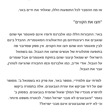
אז מה ההסבר לכל התופעות הללו, שאלתי את חיים באר.
"חצו את הקווים"
באר: החבורות הללו כמו אלברנס ודומיו אינם סאטמר אף שהם
שואבים את רעיונותיהם מן התיאולוגיה הסאטמרית. ההבדל בינם
לבין סאטמר הוא שהם חצו את הקווים. אין ספק שמדובר פה
בתופעה פתולוגית של אנשים שחצו את הגבול. גם בשמאל
הישראלי יש שמאל קיצוני שהם בחזקת סאטמרים אבל שומרים
על הגבול. אודי אדיב, כמו אלברנס וכמו החבורה שהגיעה לטהרן,
עבר את הגבול.
למדתי עם תלמידיי, מספר באר, את פרק כא בשמואל ב'. מסופר
שם על דוד שביקש את עזרת הגבעונים. אלה בתמורה ביקשו
להיפרע מנכדיו של המלך שאול שהמית בגבעונים. בפסוק ב'
נאמר "והגבעונים לא מבני ישראל המה". לכאורה משפט מיותר.
וכי לא ידוע שהגבעונים אינם מבני ישראל?