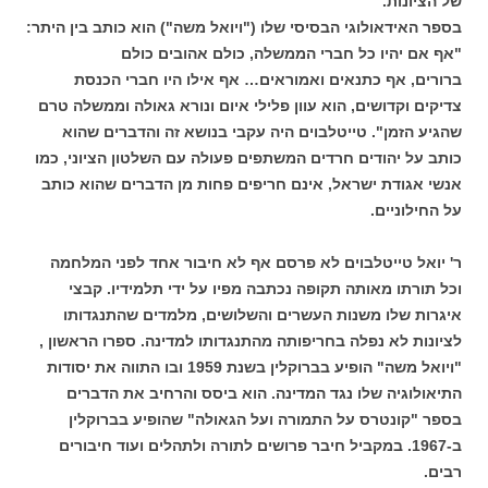
של הציונות.
בספר האידאולוגי הבסיסי שלו ("ויואל משה") הוא כותב בין היתר:
"אף אם יהיו כל חברי הממשלה, כולם אהובים כולם
ברורים, אף כתנאים ואמוראים… אף אילו היו חברי הכנסת
צדיקים וקדושים, הוא עוון פלילי איום ונורא גאולה וממשלה טרם
שהגיע הזמן". טייטלבוים היה עקבי בנושא זה והדברים שהוא
כותב על יהודים חרדים המשתפים פעולה עם השלטון הציוני, כמו
אנשי אגודת ישראל, אינם חריפים פחות מן הדברים שהוא כותב
על החילוניים.
ר' יואל טייטלבוים לא פרסם אף לא חיבור אחד לפני המלחמה
וכל תורתו מאותה תקופה נכתבה מפיו על ידי תלמידיו. קבצי
איגרות שלו משנות העשרים והשלושים, מלמדים שהתנגדותו
לציונות לא נפלה בחריפותה מהתנגדותו למדינה. ספרו הראשון ,
"ויואל משה" הופיע בברוקלין בשנת 1959 ובו התווה את יסודות
התיאולוגיה שלו נגד המדינה. הוא ביסס והרחיב את הדברים
בספר "קונטרס על התמורה ועל הגאולה" שהופיע בברוקלין
ב-1967. במקביל חיבר פרושים לתורה ולתהלים ועוד חיבורים
רבים.