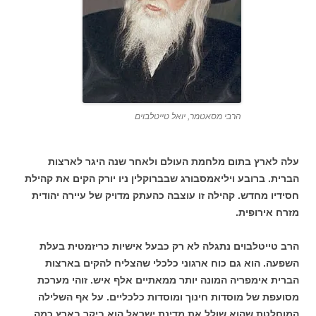
הרבי מסאטמר, יואל טייטלבוים
עלה לארץ בתום מלחמת העולם ולאחר שנה היגר לארצות
הברית. ברובע ויליאמסבורג שבברוקלין ניו יורק הקים את קהילת
חסידיו מחדש. קהילה זו עוצבה כהעתק מדויק של עיירה יהודית
מזרח אירופית.
הרב טייטלבוים נתגלה לא רק כבעל אישיות כריזמטית בעלת
השפעה. הוא גם כוח ארגוני כלכלי שהצליח להקים בארצות
הברית אימפריה המונה יותר ממאתיים אלף איש. זוהי מערכת
מסועפת של מוסדות חינוך ומוסדות כלכליים. על אף השלילה
המוחלטת שהוא שולל את מדינת ישראל הוא ביקר בארץ כמה