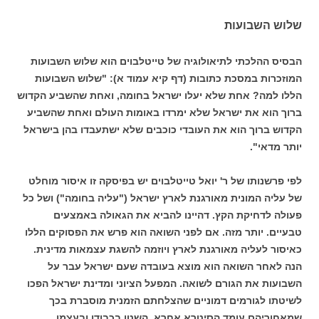
שלוש השבועות
הבסיס ההלכתי לתיאולוגיה של טייטלבוים הוא שלוש השבועות
המוזכרות במסכת כתובות (דף קיא עמוד א): "שלוש השבועות
הללו למה? אחת שלא יעלו ישראל בחומה, ואחת שהשביע הקדוש
ברוך הוא את ישראל שלא ימרדו באומות העולם ואחת שהשביע
הקדוש ברוך הוא את העובדי כוכבים שלא ישתעבדו בהן בישראל
יותר מדאי".
לפי פרשנותו של ר' יואל טייטלבוים יש בפיסקה זו איסור מוחלט
של עליה המונית מאורגנת לארץ ישראל ("עליה בחומה") ושל כל
פעולה לדחיקת הקץ. דהיינו להביא את הגאולה באמצעים
טבעיים. יותר מזה. אם לפני השואה הוא פרש את הפסוקים הללו
כאיסור לעליה מאורגנת לארץ ויוזמה להשגת עצמאות מדינית.
הנה לאחר השואה הוא מוצא בעובדה שעם ישראל עבר על
השבועות את הגורם לשואה. המפעל הציוני ומדינת ישראל הפכו
לשיטתו לגורמים דמוניים שהצלחתם הזמנית מוסברת בכך
שמאחוריהם עומד הסיטרא אחרא, השטן בכבודו ובעצמו.