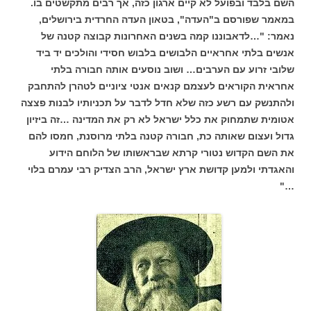
השם בלבד ובפועל לא קיים ארגון כזה, אך רבים מתקשטים בו.
במאמר שפורסם ב"העדה", בטאון העדה החרדית בירושלים,
נאמר: "…לדאבוננו קמה בשנים האחרונות קבוצה קטנה של
אנשים בלתי אחראיים הלבושים בלבוש חסידי והולכים יד ביד
שלובי זרוע עם הערבים… ושוב נוסעים אותה חבורה בלתי
אחראית הקוראים לעצמם קנאים אנטי ציוניים לטהרן להתחבק
ולהתנשק עם רשע כזה שלא חדל לדבר על תכניותיו לבנות פצצה
אטומית שתמחוק את כלל ישראל לא רק את המדינה …זה ביזיון
גדול ועצום שאותה כת, חבורה קטנה בלתי מרוסנת, חמסו להם
את השם הקדוש נטורי קרתא שבראשותו של הלוחם הידוע
והאגדתי ולמען קדושת ארץ ישראל, הרב הצדיק רבי עמרם בלוי
…"