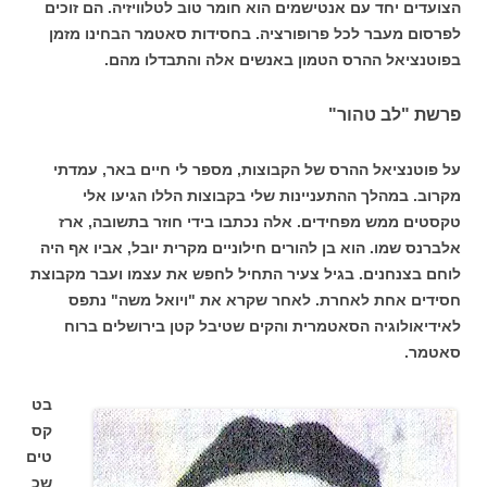
הצועדים יחד עם אנטישמים הוא חומר טוב לטלוויזיה. הם זוכים
לפרסום מעבר לכל פרופורציה. בחסידות סאטמר הבחינו מזמן
בפוטנציאל ההרס הטמון באנשים אלה והתבדלו מהם.
פרשת "לב טהור"
על פוטנציאל ההרס של הקבוצות, מספר לי חיים באר, עמדתי
מקרוב. במהלך ההתעניינות שלי בקבוצות הללו הגיעו אלי
טקסטים ממש מפחידים. אלה נכתבו בידי חוזר בתשובה, ארז
אלברנס שמו. הוא בן להורים חילוניים מקרית יובל, אביו אף היה
לוחם בצנחנים. בגיל צעיר התחיל לחפש את עצמו ועבר מקבוצת
חסידים אחת לאחרת. לאחר שקרא את "ויואל משה" נתפס
לאידיאולוגיה הסאטמרית והקים שטיבל קטן בירושלים ברוח
סאטמר.
בט
קס
טים
שכ