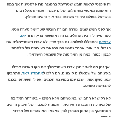
זה פיקנטי לראות חובש שטריימל בהפגנה פרו פלסטינית אך במה
הוא שונה מאנשי גוש שלום, שלום עכשיו ואנשי שמאל רבים
בישראל בעולם היהודי ששכחו כבר איך נראים תפילין.
אך לפני חמש שנים עוררה חבורת חובשי שטריימל סערה זוטא
כשהופיעו ליד בית החולים בו היה מאושפז צדיק הדור
יאסר
ערפאת
והתפללו לשלומו. גם בכך עדיין לא עברו השטריימלים את
הגבול. הרי אורי אבנרי נפגש עם ערפאת בעיצומה של מלחמת
לבנון וכמוהו כמה מן האליטות של השמאל הישראלי.
אך זמן מה לאחר מכן עברו השטריימלך את הקו האדום אפילו
בעיניהם של שמאלנים קיצונים. הם הלכו ל
אחמדיניג'אד
, התחבקו
עמו, נשקו אותו, ישבו עמו במועצת חכמים ואפילו השתתפו בכנס
להכחשת השואה.
לא רק שלא התביישו במעשיהם אלא הפיצו – בעזרתה האדיבה
של מערכת ההסברה האירנית – תמונות למכביר של חיבוק הרעים
הסחבאקי בין ההמן מטהרן לבין צאצאיו המוצהרים של מרדכי
היהודי.