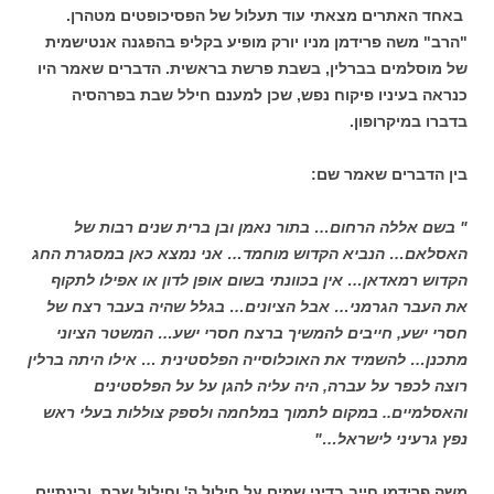
באחד האתרים מצאתי עוד תעלול של הפסיכופטים מטהרן.
"הרב" משה פרידמן מניו יורק מופיע בקליפ בהפגנה אנטישמית
של מוסלמים בברלין, בשבת פרשת בראשית. הדברים שאמר היו
כנראה בעיניו פיקוח נפש, שכן למענם חילל שבת בפרהסיה
בדברו במיקרופון.
בין הדברים שאמר שם:
" בשם אללה הרחום… בתור נאמן ובן ברית שנים רבות של
האסלאם… הנביא הקדוש מוחמד… אני נמצא כאן במסגרת החג
הקדוש רמאדאן… אין בכוונתי בשום אופן לדון או אפילו לתקוף
את העבר הגרמני… אבל הציונים… בגלל שהיה בעבר רצח של
חסרי ישע, חייבים להמשיך ברצח חסרי ישע… המשטר הציוני
מתכנן… להשמיד את האוכלוסייה הפלסטינית … אילו היתה ברלין
רוצה לכפר על עברה, היה עליה להגן על על הפלסטינים
והאסלמיים.. במקום לתמוך במלחמה ולספק צוללות בעלי ראש
נפץ גרעיני לישראל…"
משה פרידמן חייב בדיני שמים על חילול ה' וחילול שבת. ובינתיים