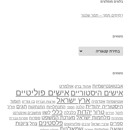
בלוגים מומלצים
רְסִיסִים מִמֶנִי – תמר שכטר
נושאים
נושאים
נושאים
אבטואנטישמיות
אולמרט
אהוד ברק
אישים פוליטיים
אישים היסטוריים
ארץ ישראל
אקדמיה
בן גוריון
הומור
אנטישמיות
ארצות הברית
היסטוריה יהודית
חגים
התנתקות
התנחלויות
חז"ל
הלכה
הספר
יהדות
כללי
טרור
לשון
כלכלה
מחשבים ואינטרנט
חינוך
חרדים
מלחמות ישראל
מערכת המשפט
ספרות
מחתרות
ספרות עברית
פלסטינים
ציונות
ספרים
צהל
ערביי ישראל
פוליטיקאים
ערבים
שואה
שמאלנות
שחיתות
שירה