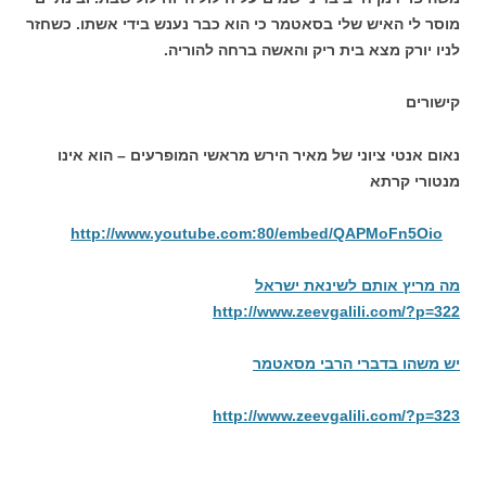
מוסר לי האיש שלי בסאטמר כי הוא כבר נענש בידי אשתו. כשחזר
לניו יורק מצא בית ריק והאשה ברחה להוריה.
קישורים
נאום אנטי ציוני של מאיר הירש מראשי המופרעים – הוא אינו
מנטורי קרתא
http://www.youtube.com:
80/embed/QAPMoFn5Oio
מה מריץ אותם לשינאת ישראל
http://www.zeevgalili.com/?p=322
יש משהו בדברי הרבי מסאטמר
http://www.zeevgalili.com/?p=323