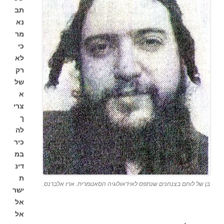
תב
נא
מר
כי
לא
רק
של
א
צרי
ך
לה
כיר
במ
דינ
ת
בן של לוחם בצנחנים שנתפס לאידאולוגיה הסאטמרית. ארז אלברנס.
ישר
אל
אל