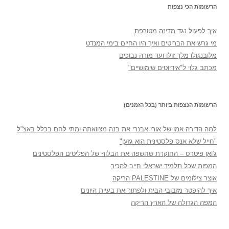
הרשומות הכי נצפות
איך לפעול נגד מדינה מטורפת
מי גרש את הבריטים ואיך היו החיים בימי המנדט
מלובנגולו מלך זולו ועד מורה נבוכים
מכתב גלוי ל"אידיוטים שימושיים"
הרשומות הנצפות ביותר (בכל הזמנים)
למה הדירה אמו של אורי אבנרי את בנה מצוואתה ומתי לחם בכלל באצ"ל
"חייל שלא אנס פלסטינית הוא גזען"
ג'ואן פיטרס – החוקרת שחשפה את הבלוף של הפליטים הפלסטינים
המפות שכל תלמיד ישראלי חייב להכיר
אוצר צילומים של PALESTINE הריקה
איך להיפטר מזבובי הבית ולפתור את בעיית היונים
המפה הגדולה של הארץ הריקה