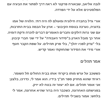
לובה אליאב, שבאורח פרקטי לא ראה דרך לפתור את הבעיה עם
הפלסטינים אלא על ידי הפרדה.
אורי גדל בחברה חילונית ומעולם לה היה דתי. הלוויה של אמו
בדגניה, נערכה בנוסח הקיבוצי – ארון על הבמה בבית התרבות,
עם שני נרות דולקים וחברים האומרים דברים לזכרה ודקת דומיה.
אחר כך מובל הארון ב"סידור העבודה" על ידי שני חברי קיבוץ.
בלי "צדק לפניו יהלך", בלי פרק תהילים. על שפת הקבר חטף
אורי מידי את הסידור שהחזקתי ואמר קדיש.
אמר תהלים
כששכב על ערש מותו ביקרתי אותו בבית החולים תל השומר.
ראיתי שהוא מחזיק ספר תנ"ך בידיו. הוא אמר לי, כדרכו, בלצון:
אני אומר תהלים. אם לא יעזור זה בטח לא יזיק.
בפגישתנו האחרונה, כשכבר היה ברור שהיא אחרונה, אמר לי
בלחש: אמור בשבילי תהילים.