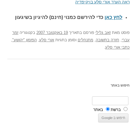
ראה הערך אורי סלע בויקיפדיה
לחץ כאן
כדי להירשם כ
מנוי (חינם) להיגיון בשיגעון
פוסט
מאת
זאב גלילי
פורסם בתאריך
19 באוקטובר 2007
בקטגוריה
זמר
עברי
,
חזרה בתשובה
,
מתנחלים
וסומן בתגיות
אורי סלע
,
הפזמון "יהושע"
,
כתבי אורי סלע
.
חיפוש באתר
ברשת
באתר