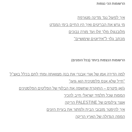
הרשומות הכי נצפות
איך לפעול נגד מדינה מטורפת
מי גרש את הבריטים ואיך היו החיים בימי המנדט
מלובנגולו מלך זולו ועד מורה נבוכים
מכתב גלוי ל"אידיוטים שימושיים"
הרשומות הנצפות ביותר (בכל הזמנים)
למה הדירה אמו של אורי אבנרי את בנה מצוואתה ומתי לחם בכלל באצ"ל
"חייל שלא אנס פלסטינית הוא גזען"
ג'ואן פיטרס – החוקרת שחשפה את הבלוף של הפליטים הפלסטינים
המפות שכל תלמיד ישראלי חייב להכיר
אוצר צילומים של PALESTINE הריקה
איך להיפטר מזבובי הבית ולפתור את בעיית היונים
המפה הגדולה של הארץ הריקה