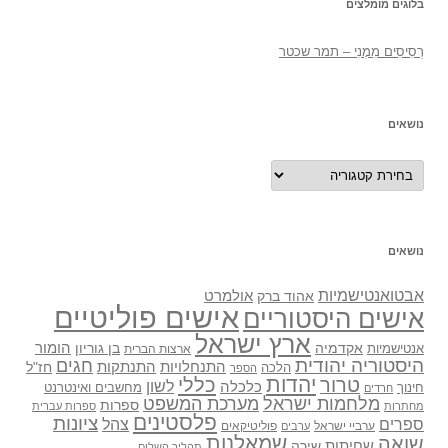
בלוגים מומלצים
רְסִיסִים מִמֶנִי – תמר שכטר
נושאים
נושאים
נושאים
אבטואנטישמיות
אולמרט
אהוד ברק
אישים פוליטיים
אישים היסטוריים
ארץ ישראל
אקדמיה
בן גוריון
הומור
אנטישמיות
ארצות הברית
היסטוריה יהודית
חגים
התנתקות
התנחלויות
חז"ל
הלכה
הספר
יהדות
כללי
טרור
לשון
כלכלה
מחשבים ואינטרנט
חינוך
חרדים
מלחמות ישראל
מערכת המשפט
ספרות
מחתרות
ספרות עברית
פלסטינים
ציונות
ספרים
צהל
ערביי ישראל
פוליטיקאים
ערבים
שואה
שמאלנות
שחיתות
שירה
תהליך השלום