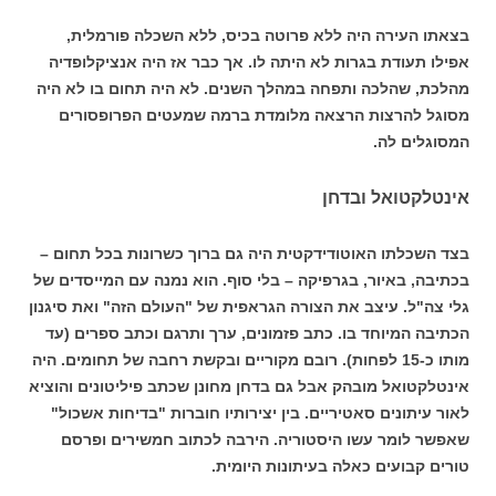
בצאתו העירה היה ללא פרוטה בכיס, ללא השכלה פורמלית,
אפילו תעודת בגרות לא היתה לו. אך כבר אז היה אנציקלופדיה
מהלכת, שהלכה ותפחה במהלך השנים. לא היה תחום בו לא היה
מסוגל להרצות הרצאה מלומדת ברמה שמעטים הפרופסורים
המסוגלים לה.
אינטלקטואל ובדחן
בצד השכלתו האוטודידקטית היה גם ברוך כשרונות בכל תחום –
בכתיבה, באיור, בגרפיקה – בלי סוף. הוא נמנה עם המייסדים של
גלי צה"ל. עיצב את הצורה הגראפית של "העולם הזה" ואת סיגנון
הכתיבה המיוחד בו. כתב פזמונים, ערך ותרגם וכתב ספרים (עד
מותו כ-15 לפחות). רובם מקוריים ובקשת רחבה של תחומים. היה
אינטלקטואל מובהק אבל גם בדחן מחונן שכתב פיליטונים והוציא
לאור עיתונים סאטיריים. בין יצירותיו חוברות "בדיחות אשכול"
שאפשר לומר עשו היסטוריה. הירבה לכתוב חמשירים ופרסם
טורים קבועים כאלה בעיתונות היומית.