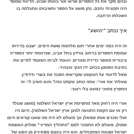
ובהם סקר את כל הספרים שראו אור באותו שבוע. הדיווח שמסר
היה תמציתי וחכם. נתן מושג על הספר וחשיבותו ונתגלתה בו
השכלתו הרחבה.
איך נכתב "יהושע"
זה היה כמה ימים אחרי תום מלחמת ששת הימים. ישבנו בדירתו
עמוסת הספרים ברחוב גורדון בתל אביב, שנראתה יותר כספריה
ציבורית מאשר כדירת מגורים. הגעתי לביתו כשעמד לסיים את
כתיבת הפזמון בכתב ידו הנקי והבהיר.
שאל לדעתי על הטקסט שקריאתו הפכה את בשרי חידודין.
שאלתי את אורי: אתה כותב טקסט כזה? והוא השיב לי: זה
התפרץ מתוכי כמעט בלי רצוני.
אורי היה רחוק מאד מתפיסת ארץ ישראל השלמה (מושג שנולד
רק אז עם הקמת התנועה למען ארץ ישראל השלמה). היום היו
אולי מכנים אותו שמאלן אך מעולם לא היה מה שאנו קוראים היום
סמולן. מעולם לא התמכר לסם "התהליך המדיני" ופולחן האשמת
ישראל ושנאת המתנחלים. הוא היה בעצם מפאיניק מן הסוג של