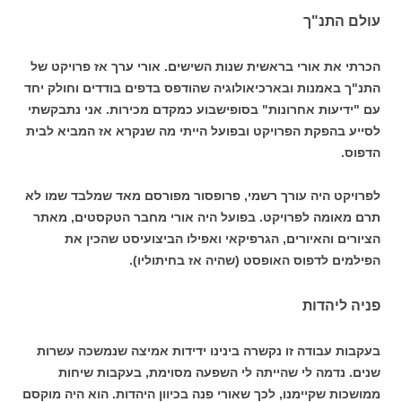
עולם התנ"ך
הכרתי את אורי בראשית שנות השישים. אורי ערך אז פרויקט של
התנ"ך באמנות ובארכיאולוגיה שהודפס בדפים בודדים וחולק יחד
עם "ידיעות אחרונות" בסופישבוע כמקדם מכירות. אני נתבקשתי
לסייע בהפקת הפרויקט ובפועל הייתי מה שנקרא אז המביא לבית
הדפוס.
לפרויקט היה עורך רשמי, פרופסור מפורסם מאד שמלבד שמו לא
תרם מאומה לפרויקט. בפועל היה אורי מחבר הטקסטים, מאתר
הציורים והאיורים, הגרפיקאי ואפילו הביצועיסט שהכין את
הפילמים לדפוס האופסט (שהיה אז בחיתוליו).
פניה ליהדות
בעקבות עבודה זו נקשרה בינינו ידידות אמיצה שנמשכה עשרות
שנים. נדמה לי שהייתה לי השפעה מסוימת, בעקבות שיחות
ממושכות שקיימנו, לכך שאורי פנה בכיוון היהדות. הוא היה מוקסם