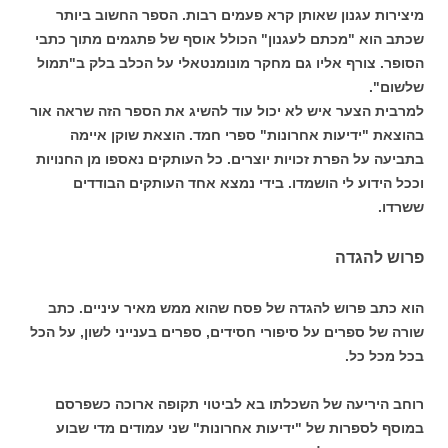
מיצירות עגנון שאותן קרא פעמים רבות. הספר החשוב ביותר
שכתב הוא "מכתם לעגנון" הכולל אוסף של פתגמים מתוך כתבי
הסופר. צורף אליו גם מחקר מונומנטאלי על הכלב בלק ב"תמול
שלשום".
למרבית הצער איש לא יכול עוד להשיג את הספר הזה שראה אור
בהוצאת "ידיעות אחרונות" ספרי חמד. הוצאת שוקן איימה
בתביעה על הפרת זכויות יוצרים. כל העותקים נאספו מן החנויות
וככל הידוע לי הושמדו. בידי נמצא אחד העותקים הבודדים
ששרדו.
פרוש להגדה
הוא כתב פרוש להגדה של פסח שהוא ממש מאיר עיניים. כתב
שורה של ספרים על סיפורי חסידים, ספרים בענייני לשון, על הכל
בכל מכל כל.
רוחב היריעה של השכלתו בא לביטוי תקופה ארוכה כשפרסם
במוסף לספרות של "ידיעות אחרונות" שני עמודים מדי שבוע