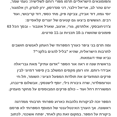
והפזמונאים הישראליים תרמו מפרי רוחם לשלישיה: נעמי שמר,
יורם טהר לב, אריאל זילבר, דני סנדרסון, ירון לונדון, דן אלמגור,
יוסי גמזו, דוד אבידן, צביקה פיק, מתי כספי, דוד קריבושי, ועוד
רבים. הגששים ביצעו גם קטעים של יוצרים קלאסיים:
צ'רניחובסקי, אלתרמן, גורי, ארגוב, שארל אזנבור – ובסך הכל 63
פזמונים שהושרו ב-10 תכניות וב-11 סרטים.
ומה תרם בני ציפר כעורך הספרותי של העתון לאנשים חושבים
לתרבות הישראלית, שהיא "בליל להגים בלקני"?
נביא שתי דוגמאות.
בראשית שנה זו ראה אור הספר "אדום עתיק" מאת גבריאלה
אבידר-רותם. זהו רומן מקסים המשלב בין סיפור דמיוני לבין
פרקים המתעדים את תולדות המפעל הציוני: השומר, תל-חי
וטרומפלדור, שרה גיבורת נילי, יוסף לישנסקי, אבשלום פיינברג,
המשוררת רחל ועוד – כולם פרקים המבוססים על מחקר מעמיק.
הספר זכה לביקורות נלהבות כארוע ספרותי תרבותי ממדרגה
ראשונה. אך העורך האינטליגנטי של המוסף הספרותי לא פרסם
ביקורת על הספר. במקום זאת נתן לאחד, יפתח אשכנזי, לכתוב