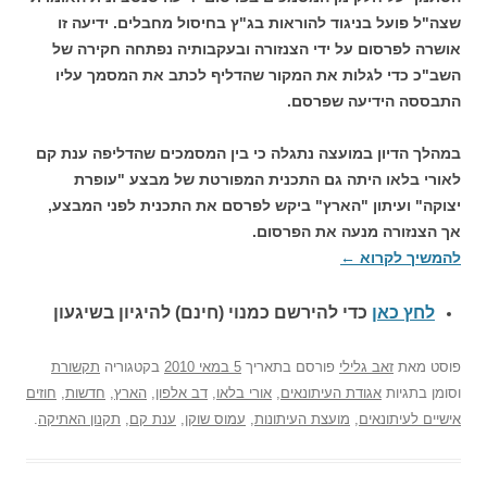
שצה"ל פועל בניגוד להוראות בג"ץ בחיסול מחבלים. ידיעה זו
אושרה לפרסום על ידי הצנזורה ובעקבותיה נפתחה חקירה של
השב"כ כדי לגלות את המקור שהדליף לכתב את המסמך עליו
התבססה הידיעה שפרסם.
במהלך הדיון במועצה נתגלה כי בין המסמכים שהדליפה ענת קם
לאורי בלאו היתה גם התכנית המפורטת של מבצע "עופרת
יצוקה" ועיתון "הארץ" ביקש לפרסם את התכנית לפני המבצע,
אך הצנזורה מנעה את הפרסום.
להמשיך לקרוא
←
לחץ כאן
כדי להירשם כ
מנוי (חינם) להיגיון בשיגעון
פוסט
מאת
זאב גלילי
פורסם בתאריך
5 במאי 2010
בקטגוריה
תקשורת
וסומן בתגיות
אגודת העיתונאים
,
אורי בלאו
,
דב אלפון
,
הארץ
,
חדשות
,
חוזים
אישיים לעיתונאים
,
מועצת העיתונות
,
עמוס שוקן
,
ענת קם
,
תקנון האתיקה
.