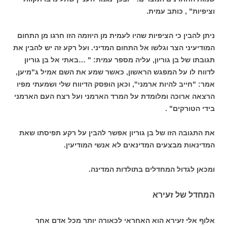
וציפיות" , כותב עמית.
ניתן להבין כי הציפיות שהיו לעמית מן היוזמה הזו חרגו מן התחום
המודיעיני הצר וגלשו אל התחום המדיני. ועל רקע זה יש להבין את
תגובתו של בן גוריון, עליה מספר עמית: " …באתי אל בן גוריון
לדווח לו על המפגש הראשון, כאשר שמע את השם אמיל ג"מיען,
אמר: "חייב להיות ארמני", וכאן הופסק הדיווח שלי ושמעתי מפיו
הרצאה ארוכה ומלומדת על המרד הארמני ועל רצח העם הארמני
בידי הטורקים" .
את התגובה הזו של בן גוריון אפשר להבין על רקע תפיסתו שאת
המדינאות מבצעים המדינאים לא אנשי המודיעין.
ומכאן לגדול המחדלים בתולדות המדינה.
המחדל של זעירא
אלוף אלי זעירא הוא האחראי לכאורה יותר מכל אדם אחר