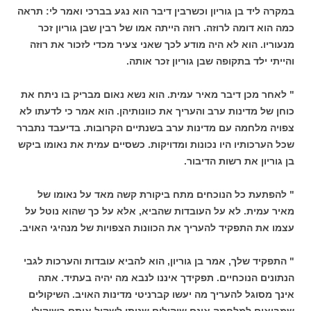
במקרה ליד בן גוריון וכשרבין דיבר הוא נגע בברכי ואמר לי: תראה
כמה הוא דומה לרוזה. רוזה הייתה אמו של רבין שבן גוריון זכר
מנעוריו. הוא לא היה מודע לכך שאני צעיר מכדי לזכור את רוזה
והייתי ילד בתקופה שבן גוריון זכר אותה.
" לאחר מכן דיבר מאיר עמית. הוא נשא נאום מבריק בו ניתח את
כוחן של מדינות ערב והעריך את כוונותיהן. הוא אמר כי לדעתו לא
צפויה מלחמה עם מדינות ערב בשנתיים הקרובות. בדיעבד נתברר
שכל הערכותיו היו נכונות ומדויקות. כשסיים עמית את נאומו ביקש
בן גוריון את רשות הדיבור.
" להפתעת כל הנוכחים מתח ביקורת קשה מאד על נאומו של
מאיר עמית. לא על העובדות שהביא, אלא על כך שהוא נוטל על
עצמו את התפקיד להעריך את הכוונות הצפויות של מנהיגי האויב.
" התפקיד שלך, אמר בן גוריון, הוא להביא עובדות והערכות לגבי
הנתונים הנוכחיים. תפקידך איננו לנבא מה יהיה בעתיד. אתה
אינך מסוגל להעריך מה יעשו קברניטי מדינות האויב. השיקולים
שמביאים למלחמה אינם שיקולים שניתן לשקול אותם בשיקולי