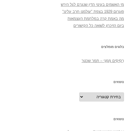
מי האשמים בעינוי הדין שנגרם לגל הירש
פוגרום 1929 בצפת "עולמנו חרב עלינו"
מה באמת קרה במלחמת העצמאות
ביום הזיכרון לשואה כל הקישורים
בלוגים מומלצים
רְסִיסִים מִמֶנִי – תמר שכטר
נושאים
נושאים
נושאים