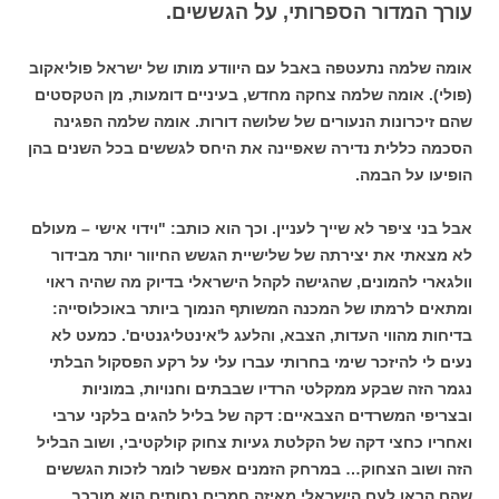
עורך המדור הספרותי, על הגששים.
אומה שלמה נתעטפה באבל עם היוודע מותו של ישראל פוליאקוב
(פולי). אומה שלמה צחקה מחדש, בעיניים דומעות, מן הטקסטים
שהם זיכרונות הנעורים של שלושה דורות. אומה שלמה הפגינה
הסכמה כללית נדירה שאפיינה את היחס לגששים בכל השנים בהן
הופיעו על הבמה.
אבל בני ציפר לא שייך לעניין. וכך הוא כותב: "וידוי אישי – מעולם
לא מצאתי את יצירתה של שלישיית הגשש החיוור יותר מבידור
וולגארי להמונים, שהגישה לקהל הישראלי בדיוק מה שהיה ראוי
ומתאים לרמתו של המכנה המשותף הנמוך ביותר באוכלוסייה:
בדיחות מהווי העדות, הצבא, והלעג ל'אינטליגנטים'. כמעט לא
נעים לי להיזכר שימי בחרותי עברו עלי על רקע הפסקול הבלתי
נגמר הזה שבקע ממקלטי הרדיו שבבתים וחנויות, במוניות
ובצריפי המשרדים הצבאיים: דקה של בליל להגים בלקני ערבי
ואחריו כחצי דקה של הקלטת געיות צחוק קולקטיבי, ושוב הבליל
הזה ושוב הצחוק… במרחק הזמנים אפשר לומר לזכות הגששים
שהם הראו לעם הישראלי מאיזה חמרים נחותים הוא מורכב