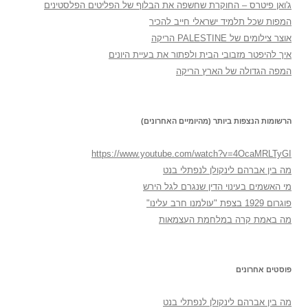
ג'ואן פיטרס – החוקרת שחשפה את הבלוף של הפליטים הפלסטינים
המפות שכל תלמיד ישראלי חייב להכיר
אוצר צילומים של PALESTINE הריקה
איך להיפטר מזבובי הבית ולפתור את בעיית היונים
המפה הגדולה של הארץ הריקה
הרשומות הנצפות ביותר (מהיומיים האחרונים)
https://www.youtube.com/watch?v=4OcaMRLTyGI
מה בין אברהם לינקולן לנפתלי בנט
מי האשמים בעינוי הדין שנגרם לגל הירש
פוגרום 1929 בצפת "עולמנו חרב עלינו"
מה באמת קרה במלחמת העצמאות
פוסטים אחרונים
מה בין אברהם לינקולן לנפתלי בנט