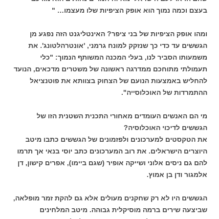
בעצם וכמה נמוך הוא אופק הציפיות שלו מעצמו… "
ומהו אופק הציפיות של בני ציפר? האינטליגנט הזה נפגע מן
הגששים עד כדי כך שנזקק למונח גרמני, 'אונטרהלטונג'. את
משמעותו הסביר לנו, בעלי המכנה המשותף הנמוך: "כלי
תעמולתי מתוחכם ממדרגה ראשונה של משטרים מדכאים, הנועד
להחליש באמצעות הנועם של הצחוק בצוותא את פוטנציאל
ההתמרדות של האוכלוסייה".
מי הם האנשים העומדים מאחורי התכנית השטנית הזו של
הגששים לדיכוי האוכלוסיה?
את הטקסטים למערכונים ולפזמונים של הגששים כתבו מיטב
היוצרים הישראלים. את רוב המערכונים כתב יוסי בנאי אך תרמו
להם גם ניסים אלוני ושייקה אופיר (שגם ביימו), אפרים קישון, דן
אלמגור ודן בן אמוץ.
הגששים היו לא רק שחקנים מעולים אלא גם להקת זמר מופלאה,
שביצעה שירים ברמה מוסיקלית גבוהה. מיטב המלחינים