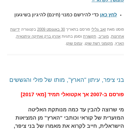
לחץ כאן
כדי להירשם כ
מנוי (חינם) להיגיון בשיגעון
פוסט
מאת
זאב גלילי
פורסם בתאריך
30 באוגוסט 2009
בקטגוריה
ידיעות
אחרונות
,
מעריב
,
תקשורת
וסומן בתגיות
אהרון ברק ואתיקה עיתונאית
,
הארץ
,
מקומוני רשת שוקן
,
עמוס שוקן
.
בני ציפר, עיתון "הארץ", מותו של פולי והגששים
פורסם ב-2007 אך אקטואלי תמיד [מאי 2017]
מי שרוצה להבין עד כמה מנותקת האליטה
המזערית של קוראי וכותבי "הארץ" מן המציאות
הישראלית, חייב לקרוא את מאמרו של בני ציפר,