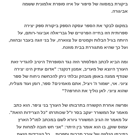
ביקורת במסווה של סיפור על איזו סופרת אלמונית ששמה
אביגורה.
במקום לבקר את הספר עסקה הספק ביקורת ספק יצירה
ספרותית הזו בחייה הפרטיים של גבריאלה אביגור-רותם, על
היותה בגיל הבלות וקמטים על צווארה, על בני זוגה בעבר ובהווה,
ועל כך שהיא מתגוררת בבית מוזנח.
ומה הביא לכתב הפלסתר הזה נגד הסופרת? היטיב להגדיר זאת
העורך היוצא של מעריב, אמנון דנקנר: "אדום עתיק הינו יצירה
שנודף ממנה באופן מובהק ובלתי ניתן להכחשה ניחוח של ספר
ציוני. אוי, ישמור ה' ויציל, אתם מאמינים? ספר, רומן ועוד מצליח,
שהוא ציוני. לאן נוליך את החרפה?"
ופרשה אחרת הקשורה בתרבותו של העורך בני ציפר. הוא כתב
מאמר על המשורר יעקב בסר ז"ל שכותרתו "כל הצרידות הזאת".
על מאמר זה הגיב המשורר גיורא לשם במכתב למו"ל הארץ
עמוס שוקן, בו הוא אומר בין היתר: "אני חש חובה למחות על
כתיבתו הנלוזה של עורך תרבות וספרות… כל הצרידות הזאת…