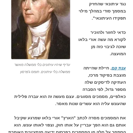
נגד עיתונאי שהחזיק
במסמך סודי במהלך מילוי
תפקידו העיתונאי".
כדאי לחזור ולהזכיר
לקורא מה עשה אורי בלאו
שזכה לגיבוי כזה מן
המועצה.
עדיף שיהיו עיתונים בלי ממשלה מאשר
ענת קם
, חיילת שהייתה
ממשלה בלי עיתונים. תומס ג'פרסון
מוצבת בפיקוד מרכז,
העתיקה לדיסקים שלה
מספר גדול, לפי הסברה
כאלפיים, מסמכים מסווגים. עצם מעשה זה הוא עברה פלילית
שהעונש עליה הוא עשרים שנות מאסר.
את המסמכים מסרה לכתב "הארץ" אורי בלאו שמרגע שקיבל
אותם גם הוא הפך עבריין על אותו חוק, וצפוי לאותו עונש. הוא
הסתמך על חלק מן המסמכים בפרסום ידיעה סנסציונית האומרת