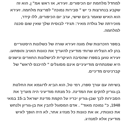
למחדל מלחמת יום הכיפורים. זעירא, אז ראש אמ" ן, הוא זה
שקבע בנחרצות כי יש " סבירות נמוכה" לפריצת מלחמה. זעירא
הוא האיש שאמר ביום שישי, ערב יום הכיפורים, ללו קידר,
מזכירתה של גולדה מאיר: תגידי לבוסית שלך שאין שום סכנה
למלחמה.
בספר הזכרונות שלו מונה זעירא שורה של כשלונות היסטוריים
בהן לא הצליחו שרותי מודיעין להעריך את כוונות האויב והופתעו.
זעירא טוען בספרו שהסיבה העיקרית לכישלונות החוזרים ונישנים
היא שמנתחים מודיעיניים אינם מסוגלים " להיכנס לראש" של
קברניטים מדיניים.
בשיחה עם עורך ספרו, רמי טל, הוא הביא לדוגמא את החלטת
בן-גוריון להקים את המדינה. כל מנתח מודיעיני היה מעריך את
הסבירות לכך שבן-גוריון יכריז על הקמת מדינת ישראל ב-15 במאי
1948, כ" נמוכה מאוד" . אדם המסוגל להבין את בן-גוריון ולנחש
את כוונותיו, או את כוונות כל מנהיג אחר, לא היה הופך לאיש
מודיעין אלא למנהיג.