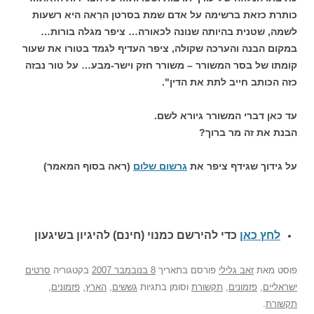
כותרת כזאת ברשימה על אדם שמת בסרטן הרֵאה היא רשעות
לשמהּ, שטנית בהיותה שנונה לכאורה… ציפר מגלה בורות…
במקום הבנה והערכה שקולה, ציפר העדיף לגמד בטורו את שעור
קומתו של בסר המשורר – משורר חזק וישר-מבע… על טור נבזה
כזה הכותב חייב לתת את הדין".
עד כאן דברי המשורר גיורא לשם.
הבנת את זה מר ברוך?
על גידוך שגידף ציפר את
גרשום שלום
(ראה בסוף המאמר)
לחץ כאן
כדי להירשם כ
מנוי (חינם) להיגיון בשיגעון
פוסט
מאת
זאב גלילי
פורסם בתאריך
8 בנובמבר 2007
בקטגוריה
סרטים
ישראליים
,
פזמונים
,
תקשורת
וסומן בתגיות
גששים
,
הארץ
,
פזמונים
,
תקשורת
.