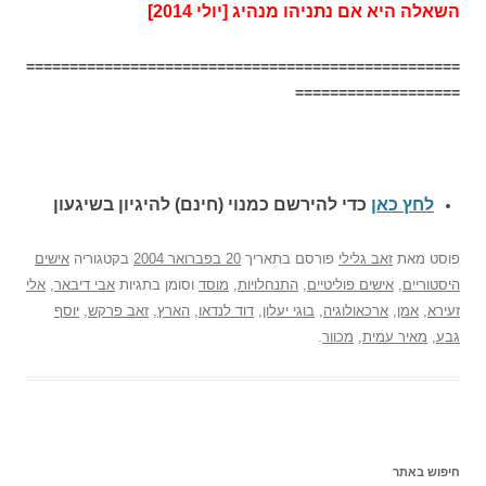
השאלה היא אם נתניהו מנהיג [יולי 2014]
==================================================
===================
לחץ כאן
כדי להירשם כ
מנוי (חינם) להיגיון בשיגעון
פוסט
מאת
זאב גלילי
פורסם בתאריך
20 בפברואר 2004
בקטגוריה
אישים
היסטוריים
,
אישים פוליטיים
,
התנחלויות
,
מוסד
וסומן בתגיות
אבי דיבאר
,
אלי
זעירא
,
אמן
,
ארכאולוגיה
,
בוגי יעלון
,
דוד לנדאו
,
הארץ
,
זאב פרקש
,
יוסף
גבע
,
מאיר עמית
,
מכוור
.
חיפוש באתר