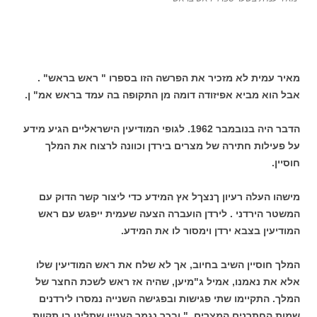
מאיר עמית לא מזכיר את הפרשה הזו בספרו " ראש בראש" .
אבל הוא מביא אפיזודה דומה מן התקופה בה עמד בראש אמ" ן.
הדבר היה בנובמבר 1962. לגופי המודיעין הישראליים הגיע מידע
על פעילות חתירה של מצרים בירדן וכוונה לרצוח את המלך
חוסיין.
מישהו העלה רעיון ךנצךל אץ המידע כדי ליצור קשר הדוק עם
המשטר הירדני . לירדן הועברה הצעה שעמית ייפגש עם ראש
המודיעין בצבא ירדן וימסור לו את המידע.
המלך חוסיין השיב בחיוב, אך לא שלח את ראש המודיעין שלו
אלא את נאמנו, אמיל ג"מיען, שהיה אז ראש לשכת החצר של
המלך. התקיימו שתי פגישות ובפגישה השנייה נמסרו לירדנים
שמות החתרנים המצרים. " ובכך נגמר העניין שתלינו בו תקוות