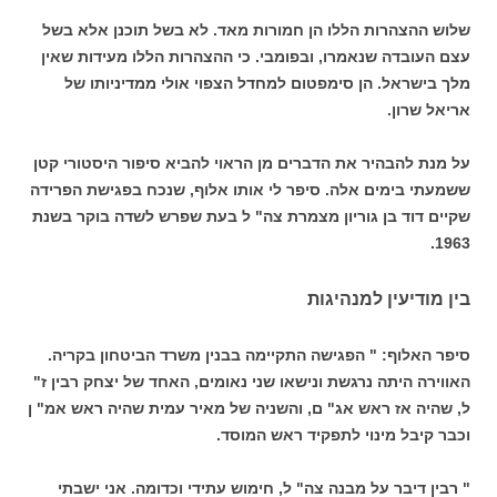
שלוש ההצהרות הללו הן חמורות מאד. לא בשל תוכנן אלא בשל
עצם העובדה שנאמרו, ובפומבי. כי ההצהרות הללו מעידות שאין
מלך בישראל. הן סימפטום למחדל הצפוי אולי ממדיניותו של
אריאל שרון.
על מנת להבהיר את הדברים מן הראוי להביא סיפור היסטורי קטן
ששמעתי בימים אלה. סיפר לי אותו אלוף, שנכח בפגישת הפרידה
שקיים דוד בן גוריון מצמרת צה" ל בעת שפרש לשדה בוקר בשנת
1963.
בין מודיעין למנהיגות
סיפר האלוף: " הפגישה התקיימה בבנין משרד הביטחון בקריה.
האווירה היתה נרגשת ונישאו שני נאומים, האחד של יצחק רבין ז"
ל, שהיה אז ראש אג" ם, והשניה של מאיר עמית שהיה ראש אמ" ן
וכבר קיבל מינוי לתפקיד ראש המוסד.
" רבין דיבר על מבנה צה" ל, חימוש עתידי וכדומה. אני ישבתי