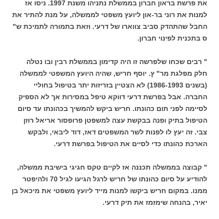
את פרשת בראון חברון בממשלת נתניהו משנת 1997. ניסו אז
למנות את רוני בר-און ליועץ משפטי לממשלה, על מנת להתיר את
החבל שהתהדק סביב צווארו של דרעי. וזאת בתמורה לתמיכת ש"
ס בתכנית לפינוי חברון.
" רבים שכחו שלפרשה זו היה קדימון בממשלת רבין ובו נטלה
חלק מפלגת מר" ץ. יוסף חריש, שהיה היועץ המשפטי לממשלה
(בשנים 1986-1993) לא הצטיין בזריזות יתר בטיפול בחוליי
החברה. אבל בפרשת דרעי דווקא טיפל במסירות אך לא הספיק
לסיימה לפני תום כהונתו. חריש ביקש להמשיך בכהונתו עד סיום
הטיפול בתיק ופנה בבקשת עצה למשפטן פרופסור אריאל רוזן
צבי. זה יעץ לו לפנות לשר המשפטים דאז, דוד ליבאי, ולבקש
הארכת כהונתו כדי לסיים את הטיפול בפרשת דרעי.
" קבוצה בממשלה תכננה אז לקיים טקס חגיגי בישיבת ממשלה,
להודיע על סיום כהונתו של חריש לרגל הגיעו לגיל 70 ולהיפטר
ממנו. במקום חריש ביקשו למנות מייד ליועץ משפטי את מיכאל בן
יאיר, בהנחה שימזמז את תיק דרעי.