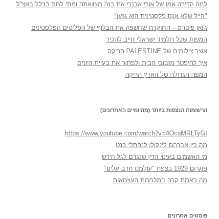
למה הדירה אמו של אורי אבנרי את בנה מצוואתה ומתי לחם בכלל באצ"ל
"חייל שלא אנס פלסטינית הוא גזען"
ג'ואן פיטרס – החוקרת שחשפה את הבלוף של הפליטים הפלסטינים
המפות שכל תלמיד ישראלי חייב להכיר
אוצר צילומים של PALESTINE הריקה
איך להיפטר מזבובי הבית ולפתור את בעיית היונים
המפה הגדולה של הארץ הריקה
הרשומות הנצפות ביותר (מהיומיים האחרונים)
https://www.youtube.com/watch?v=4OcaMRLTyGI
מה בין אברהם לינקולן לנפתלי בנט
מי האשמים בעינוי הדין שנגרם לגל הירש
פוגרום 1929 בצפת "עולמנו חרב עלינו"
מה באמת קרה במלחמת העצמאות
פוסטים אחרונים