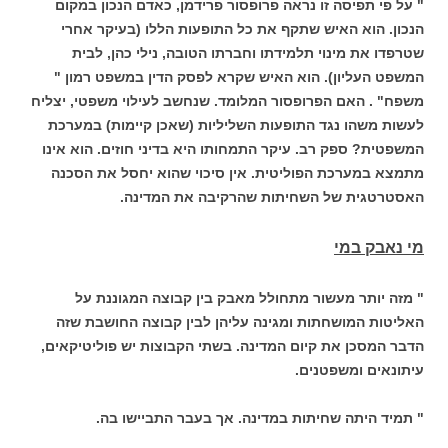
" על פי תפיסה זו נראה פרופסור פרידמן, כאדם הנכון במקום
הנכון. הוא האיש שתקף את כל התופעות הללו (בעיקר אחרי
שטרפדו את מינוי תלמידתו וחברתו הטובה, נילי כהן, לבית
המשפט העליון). הוא האיש שקרא לפסק הדין במשפט רמון "
משפח" . האם הפרופסור המלומד. שנחשב לעילוי משפטי, יצליח
לעשות משהו נגד התופעות השליליות (שאכן קיימות) במערכת
המשפטית? ספק רב. עיקר התמחותו היא בדיני חוזים. הוא אינו
מתמצא במערכת הפוליטית. אין סיכוי שהוא יחסל את הסכנה
האסטרטגית של השחיתות שהרקיבה את המדינה.
מי נאבק במי
" מזה יותר מעשור מתחולל מאבק בין קבוצה המגוננת על
האליטות המושחתות ומגינה עליהן לבין קבוצה החושבת שזה
הדבר המסכן את קיום המדינה. בשתי הקבוצות יש פוליטיקאים,
עיתונאים ומשפטנים.
" תמיד היתה שחיתות במדינה. אך בעבר התביישו בה.