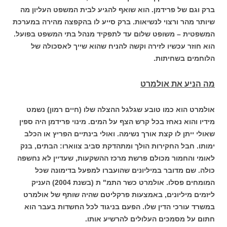
ברק וגם של פרידמן. הוא שואף להגיע לבית המשפט העליון מה
שיותר מהר ורצוי לנשיאות. ברק סייע לו בהקפצה מהירה במערכת
המשפטית – משופט שלום עד לתפקיד מנהל בתי המשפט בפועל.
הוא חוזר עכשיו לזירה וקשה להניח שהוא שייך לאסכולה של
הלוחמים בשחיתות.
מה הניע את אולמרט
אולמרט הוא כמו טובע שגלגל ההצלה שלו (חיים רמון) נשמט
מידיו והוא נאחז בכל קרש הצף על המים. מינוי פרידמן היה ספין
שאולי ייתן לו קצת אורך נשימה. ואולי בינתיים הפריץ או הכלב
ימותו. חבל החקירות הולך ומתהדקת סביב צווארו: הבתים, בנק
לאומי והחמור מכולם פרשת מרכז ההשקעות, שעדיין לא נחשפה
כולה. שם מדובר במיליונים שהועברו למפעל בדימונה שכל
המומחים פסלו. אולמרט כשר התמ" ת (בשנת 2004) העניק
ליזמים מיליונים, באמצעות פרקליטם שהיה שותף של אולמרט
במשרד עורכי הדין שלו. הפעם בניגוד לכל החשדות בעבר הוא
חתום על מסמכים העלולים להרשיע אותו.