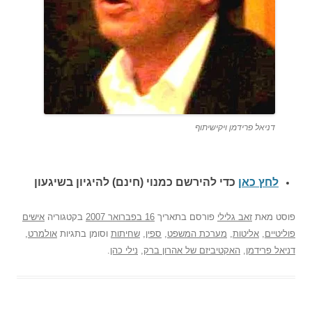
דניאל פרידמן ויקישיתוף
לחץ כאן
כדי להירשם כ
מנוי (חינם) להיגיון בשיגעון
פוסט
מאת
זאב גלילי
פורסם בתאריך
16 בפברואר 2007
בקטגוריה
אישים
פוליטיים
,
אליטות
,
מערכת המשפט
,
ספין
,
שחיתות
וסומן בתגיות
אולמרט
,
דניאל פרידמן
,
האקטיביזם של אהרון ברק
,
נילי כהן
.