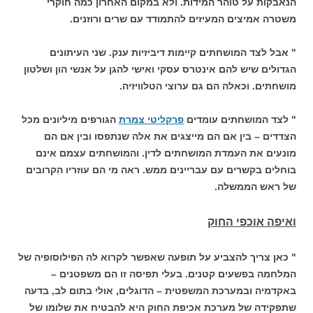
הנאבקות על טוהר המידות. ולא במקום האחרון כמה חוקרי
משטרה אמיצים המעיזים להתמודד עם שרים ורוזנים.
" אבל לצד המושחתים קיימות דיביזיות ענק. שני העיתונים
הגדולים שיש להם אינטרס עסקי ואישי להגן על אנשי הון ושלטון
מושחתים. וכאלה הם גם ערוצי הטלוויזיה.
" לצד המושחתים עומדים
פרקליטי צמרת
הגורפים מיליונים מכל
הצדדים – בין אם הם מייצגים את אלה שנתפסו ובין אם הם
מונעים את העמדת המושחתים לדין. והמושחתים עצמם אינם
בוחלים בקשרים עם עבריינים ממש. ראה מי הם עוזריו הקרובים
של ראש הממשלה.
ואיפה אוכפי החוק
" כאן צריך להצביע על תופעה שאפשר לקרוא לה הפילוסופיה של
המלחמה בפשעים קטנים. בעלי תפיסה זו הם משפטנים –
באקדמיה ובמערכת המשפטית – הדוגלים, אולי בתום לב, בדעה
שתפקידה של מערכת אכיפת החוק היא להבטיח את שלומו של