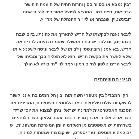
רבין נמצא אז בסיור בסין והרוח החיה של היוזמה היה שר
הבריאות, חיים רמון. המוציא לפועל אמור היה להיות אמנון
רובינשטיין, שנבחר אז ליו" ר ההנהלה של מר" ץ.
ליבאי נענה לבקשתו של חריש להאריך את כהונתו. ביום שבת
בצהריים, יום לפני ישיבת הממשלה שאמורה היתה להדיח את
חריש, בא אמנון רובינשטיין לביתו של ליבאי וניסה לשכנע אותו
שלא לאשר את בקשת חריש. הוא לא הצליח בכך ומביתו של
ליבאי הרים טלפון לחיים רמון ואמר לו: "חיים זה לא הולך".
מגיני המושחתים
" הקו המבדיל בין מטפחי השחיתות ובין הלוחמים בה איננו קשור
להשקפות עולם פוליטיות. בצד הלוחמים בשחיתות, המבינים את
הסכנה האסטרטגית למדינת ישראל, ניתן למצוא את יוסי שריד
בצד אריה אלדד ואת דן מרידור בצד זהבה גלאון. בצד הלוחמים
בשחיתות יש משפטנים מן האקדמיה ומן המערכת המשפטית. יש
גם כמה עיתונאים, נער יספרם, ויש קבוצות ועמותות למיניהן