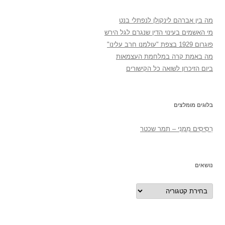
מה בין אברהם לינקולן לנפתלי בנט
מי האשמים בעינוי הדין שנגרם לגל הירש
פוגרום 1929 בצפת "עולמנו חרב עלינו"
מה באמת קרה במלחמת העצמאות
ביום הזיכרון לשואה כל הקישורים
בלוגים מומלצים
רְסִיסִים מִמֶנִי – תמר שכטר
נושאים
נושאים