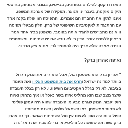
האזרח הקטן. להילחם בפורצים, בכייסים, בגונבי מכוניות, בחוטפי
תיקים מזקנות, בעברייני תנועה. תפקידה של מערכת המשפט
איננו לתקן את החברה הם אומרים. והתפיסה הזו עולה בקנה אחד
עם ההתנגדות לאקטיביזם השיפוטי של ברק. חלק מבעלי תפיסה
זו אינם מתביישים להגיד אותה בפומבי. משפטן בכיר אחד אמר
בראיון ללשכת עורכי הדין כי לא נורא אם יש שחיתות. ומשפטנית
בכירה אמרה שלא צריך היה להעמיד לדין את איציק מרדכי.
ואיפה אהרון ברק?
" אהרון ברק הוא משפטן דגול, אבל הוא גרם את הנזק הגדול
ביותר למדינת ישראל ו
הרס את בית המשפט העליון
ואת מעמדו
בציבור. לא רק בגלל האקטיביזם השיפוטי. לא רק בגלל העובדה
שיצר מצב שבו הוא מחליט איזה בשר נאכל או איך נתחתן ואיזה
חוק יעבור. הנזק שגרם נובע מן העובדה שהוא היה עסקן פוליטי
לא פחות ממשפטן. כמו השמאל שלמען השגת מטרותיו
הפוליטיות היה מוכן לעצום עין מול השחיתות הגואה. כך גם אהרון
ברק עשה מה שעושה כל פוליטיקאי כדי להעביר את האג"נדה