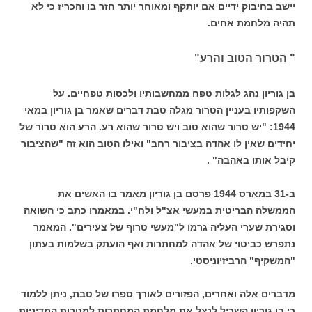
יישב בחיבוק ידיים אם יותקף ומאוחר יותר חזר בו והכריז כי לא
תהיה מלחמת אחים.
" הטרור הטוב והרע"
בן גוריון נהג לגלות טפח ממחשבותיו ולכסות טפחיים. על
השקפותיו בעניין הטרור מגלה טבת דברים שאמר בן גוריון במאי
1944: "יש טרור שהוא טוב ויש טרור שהוא רע. הרע הוא טרור של
יחידים שאין לו אהדה בציבור רחב" ואילו הטוב הוא זה "שהציבור
קיבל אותו באהבה" .
ב-31 במארס 1944 פרסם בן גוריון מאמר בו האשים את
הממשלה הבריטית במעשי אצ"ל ולח"י. במאמרו כתב כי השואה
וסגירת שערי העליה גרמו ל"מעשי טרוף של צעירים". המאמר
נתפרש כביטוי של אהדה למחתרות ואף הועתק בשלמות בעתון
"המשקיף" הרביזיוניסטי.
מדברים אלה ואחרים, הפזורים לאורך ספרו של טבת, ניתן ללמוד
כי בן גוריון השכיל לנצל את מלחמת המחתרות למטרות המדיניות