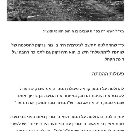
מגדל השמירה בקרית ענבים בו הוחזקוחטופי האצ"ל
כדי שההחלטה תחשב לגיטימית היה בן גוריון זקוק להסכמה של
שותפיו ל"ממשלת" הישוב. הוא היה זקוק גם לתמיכה רחבה של
דעת הקהל.
פעולות ההסתה
להחלטה על הסזון קדמה פעולת הסברה ממושכת, שנועדה
לשכנע את הציבור הרחב, במיוחד את הנוער. בן גוריון, אומר
שבתי טבת, היה מודאג מכך ש"הטרור גובר ומושך את הנוער"
יומיים לפני ההחלטה על הסזון נשא בן גוריון נאום בפני בני נוער.
טבת מציין כי מפגשי בן גוריון עם בני נוער היו נדירים "ויש לשער
שנזקק לו מחמת האהדה שהאצ"ל ולח" י זכו לה בקרב הנוער,