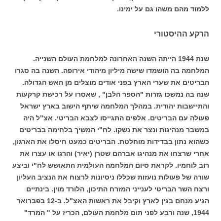
ללמוד מהם משהו גם על ימינו.
הרקע ההיסטורי
שנת 1944 הייתה השנה האחרונה למלחמת העולם השנייה.
המלחמה בה הושמדו שישה מיליון מיהודי אירופה. השנה בה סגרו
הבריטים את שערי הארץ בפני אודים מוצלים מן האש הגדולה.
שנה בה נמשכו גזרות "הספר הלבן" , שאסרו על רכישת קרקעות
והתיישבות יהודית. במהלך המלחמה שיתף הישוב בארץ ישראל
פעולה עם הבריטים. אלפים התגייסו לצבא הבריטי. אצ"ל היה
במשבר מנהיגות ונצר את נשקו. לח"י המשיך בלחימה בבריטים
כשהוא נתון בבדידות מוחלטת. הבריטים כמעט חיסלו את הארגון,
אחרי שרצחו את מנהיגו אברהם שטרן (יאיר) והרגו או עצרו את
רוב לוחמיו. לקראת סיום המלחמה העולמית התאושש לח"י וביצע
שורה של פעולות נועזות שכללו ניסיונות לרצוח את הנציב העליון
ורצח השר הבריטי לענייני המזרח התיכון, הלורד מוין. בינתיים
הגיע מנחם בגין לארץ וקיבל את ראשות האצ"ל. ב-12 בפברואר
1944, שנה ורבע לפני תום מלחמת העולם, הכריז על " המרד"