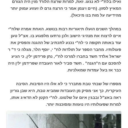
ואילו בלח"י לא נגעו. זאת, למרות שרצח הלורד מוין היה הגורם
המאיץ לסזון. (חיים ויצמן אמר כי הרצח גרם לו זעזוע עמוק יותר
מהידיעה על מות בנו מיכאל).
במהלך השנים הועלו תיאוריות רבות בנושא. האחת אמרה שלח"י
איים לרצוח את מנהיגי הישוב ולכן נרתעו מלפגוע בו. אצ"ל טען
עוד באותה תקופה כי לח"י נכנע לתכתיב של ההגנה והפסיק את
פעולותיו. מחבר הספר על תולדות לח" י, יוסף הלר, מגלה כי ד" ר
ישראל אלדד חשד בחברו למרכז לח"י, נתן פרידמן ילין, כי הגיע
להסכם עם ה"הגנה" . חשד סביר לאור העובדה שפרידמן ילין היה
כבר אז בעל עמדות שמאלניות.
מספרו של שבתי טבת מתברר כי לא אלו היו הסיבות. הסיבה
העיקרית, כך אני מסיק מן העובדות שמביא טבת, היא שבן גוריון
ראה באצ"ל ובבגין איום על שלטונו. לח"י הקטן לא הדאיג אותו,
למרות שפעולותיו היו נועזות ומסוכנות יותר.