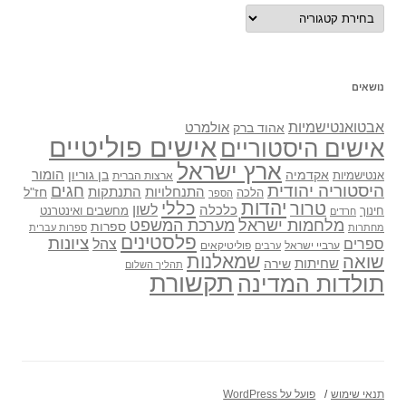
נושאים
נושאים
אבטואנטישמיות
אולמרט
אהוד ברק
אישים פוליטיים
אישים היסטוריים
ארץ ישראל
אקדמיה
בן גוריון
הומור
אנטישמיות
ארצות הברית
היסטוריה יהודית
חגים
התנתקות
התנחלויות
חז"ל
הלכה
הספר
יהדות
כללי
טרור
לשון
כלכלה
מחשבים ואינטרנט
חינוך
חרדים
מלחמות ישראל
מערכת המשפט
ספרות
מחתרות
ספרות עברית
פלסטינים
ציונות
ספרים
צהל
ערביי ישראל
פוליטיקאים
ערבים
שואה
שמאלנות
שחיתות
שירה
תהליך השלום
תקשורת
תולדות המדינה
תנאי שימוש
פועל על WordPress