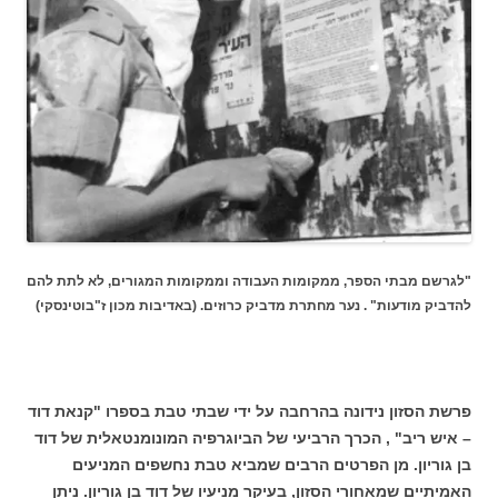
"לגרשם מבתי הספר, ממקומות העבודה וממקומות המגורים, לא לתת להם
להדביק מודעות" . נער מחתרת מדביק כרוזים. (באדיבות מכון ז"בוטינסקי)
פרשת הסזון נידונה בהרחבה על ידי שבתי טבת בספרו "קנאת דוד
– איש ריב" , הכרך הרביעי של הביוגרפיה המונומנטאלית של דוד
בן גוריון. מן הפרטים הרבים שמביא טבת נחשפים המניעים
האמיתיים שמאחורי הסזון, בעיקר מניעיו של דוד בן גוריון. ניתן