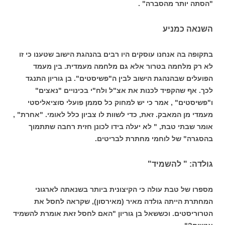
"הסתה יותר מהסברה" .
השנאה כמניע
בתקופה בה אנחנו עוסקים היו רבים בהנהגת הישוב שטענו כי זו
לא רק מלחמה בטרור אלא גם מלחמה מעמדית. בין מעמד
הפועלים שבהנהגת הישוב לבין ה"פשיסטים". בן גוריון התנגד
לכך. אף שהקפיד לכנות את אצ"ל ולח"י בכינויים "נאצים"
ו"פשיסטים" , אמר כי יש למחוק כל סממן פועלי סוציאליסטי
מעמדי מן המאבק. זאת, כדי לשוות לו צביון כלל לאומי. "אחרת" ,
אומר שבתי טבת, " לא יעלה בידו לכונן חזית רחבה שתתמוך
בהסגרה" של לוחמי מחתרת לבריטים.
גולדה: " להשמיד"
מספרו של טבת עולה כי הקיצונית ביותר בשנאתה לארגוני
המחתרת הייתה גולדה מאיר (מאירסון), שקראה לחסל את
הטרוריסטים. וכששאל בן גוריון "האם לחסל זאת אומרת להשמיד