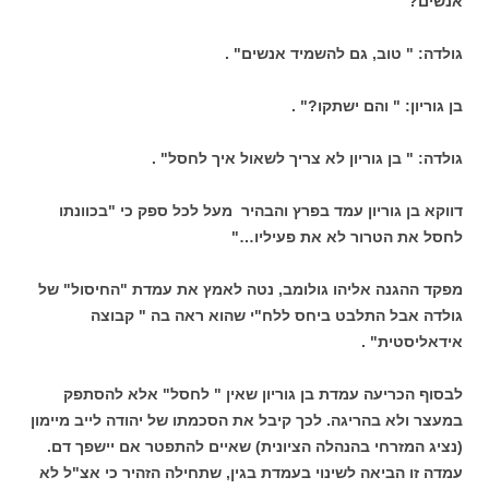
אנשים?"
גולדה: " טוב, גם להשמיד אנשים" .
בן גוריון: " והם ישתקו?" .
גולדה: " בן גוריון לא צריך לשאול איך לחסל" .
דווקא בן גוריון עמד בפרץ והבהיר מעל לכל ספק כי "בכוונתו
לחסל את הטרור לא את פעיליו…"
מפקד ההגנה אליהו גולומב, נטה לאמץ את עמדת "החיסול" של
גולדה אבל התלבט ביחס ללח"י שהוא ראה בה " קבוצה
אידאליסטית" .
לבסוף הכריעה עמדת בן גוריון שאין " לחסל" אלא להסתפק
במעצר ולא בהריגה. לכך קיבל את הסכמתו של יהודה לייב מיימון
(נציג המזרחי בהנהלה הציונית) שאיים להתפטר אם יישפך דם.
עמדה זו הביאה לשינוי בעמדת בגין, שתחילה הזהיר כי אצ"ל לא