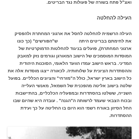
ואצ"ל פתח בשורה של פעולות נגד הבריטים.
העילה להחלטה
העילה הרשמית להחלטה לחסל את ארגוני המחתרת ולהפסיק
את לחימתם בבריטים היתה ש"הפורשים" (כך כונו
ארגוני המחתרת), פועלים בניגוד להחלטות הדמוקרטיות של
המוסדות המוסמכים של הישוב המאורגן וגורמים נזק למאבק
המדיני. בראש הישוב עמדו הוועד הלאומי, הסוכנות היהודית
וההסתדרות הציונית על שלוחותיה. לכאורה ייצגו מוסדות אלה את
כל הישוב בארץ ישראל, כולל ה"מזרחי" והציונים הכלליים. בפועל
שלטה בישוב אליטה מהפכנית של השמאל, מאנשי העלייה
השנייה, ששלטו בהסתדרות ובמפעליה הכלכליים, בהתיישבות
ובכוח הצבאי שעמד לרשותה ה"הגנה" . עובדה היא שהיום שבו
החל הסיזון באורח רשמי הוא היום בו החליטה על כך ועידת
ההסתדרות.