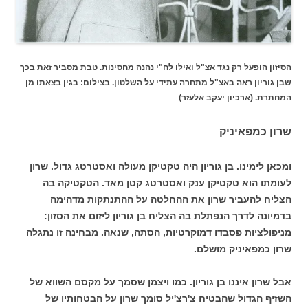
הסיזון הופעל רק נגד אצ"ל ואילו לח"י נהנה מחסינות. טבת מסביר זאת בכך
שבן גוריון ראה באצ"ל מתחרה עתידי על השלטון. בצילום: בגין בצאתו מן
המחתרת. (ארכיון יעקב אלעזר)
שרון כמפאיניק
ומכאן לימינו. בן גוריון היה טקטיקן מעולה ואסטרטג גדול. שרון
לעומתו הוא טקטיקן ענק ואסטרטג קטן מאד. הטקטיקה בה
הצליח להעביר שרון את ההחלטה על ההתנתקות מדהימה
בדמיונה לדרך הנפתלת בה הצליח בן גוריון ליזום את הסזון:
מניפולציות פסבדו דמוקרטיות, הסתה, שנאה. מבחינה זו נתגלה
שרון כמפאיניק מושלם.
אבל שרון איננו בן גוריון. כמו ויצמן שסמך על מקסם השווא של
השזיף הגדול שהבטיח צ'רצ'יל סומך שרון על הבטחותיו של