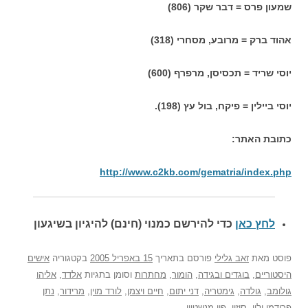
שמעון פרס = דבר שקר (806)
אהוד ברק = מרובע, מסחרי (318)
יוסי שריד = תכסיסן, מרפרף (600)
יוסי ביילין = פיקח, בול עץ (198).
כתובת האתר:
http://www.c2kb.com/gematria/index.php
לחץ כאן
כדי להירשם כ
מנוי (חינם) להיגיון בשיגעון
פוסט
מאת
זאב גלילי
פורסם בתאריך
15 באפריל 2005
בקטגוריה
אישים
היסטוריים
,
בוגדים ובגידה
,
הומור
,
מחתרות
וסומן בתגיות
אלדד
,
אליהו
גולומב
,
גולדה
,
גימטריה
,
דני יתום
,
חיים ויצמן
,
לורד מוין
,
מרידור
,
נתן
פרידמן ילין
,
סיזון
,
פון מנשטיין
.