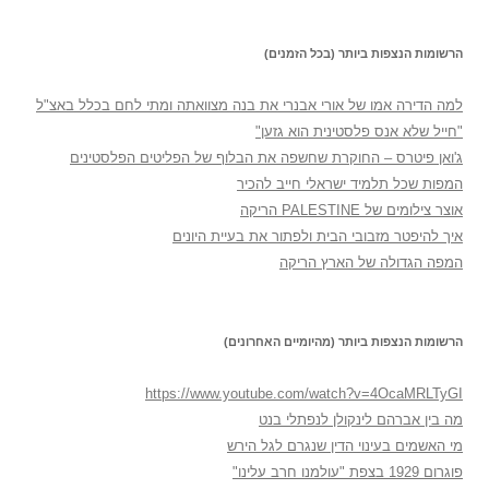
הרשומות הנצפות ביותר (בכל הזמנים)
למה הדירה אמו של אורי אבנרי את בנה מצוואתה ומתי לחם בכלל באצ"ל
"חייל שלא אנס פלסטינית הוא גזען"
ג'ואן פיטרס – החוקרת שחשפה את הבלוף של הפליטים הפלסטינים
המפות שכל תלמיד ישראלי חייב להכיר
אוצר צילומים של PALESTINE הריקה
איך להיפטר מזבובי הבית ולפתור את בעיית היונים
המפה הגדולה של הארץ הריקה
הרשומות הנצפות ביותר (מהיומיים האחרונים)
https://www.youtube.com/watch?v=4OcaMRLTyGI
מה בין אברהם לינקולן לנפתלי בנט
מי האשמים בעינוי הדין שנגרם לגל הירש
פוגרום 1929 בצפת "עולמנו חרב עלינו"