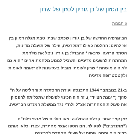
בין הסזון של בן גוריון לסזון של שרון
6 תגובות
הביוגרפיה החדשה של בן גוריון שכתב שבתי טבת מגלה דמיון בין
אז להיום: החלטה כאילו דמוקרטית, עילה של תועלת מדינית,
הסתה פרועה, שינאה * ההבדל: בן גוריון ניצל את מלחמת
המחתרות להשגים מדיניים והשכיל למנוע מלחמת אחים * הוא גם
לא היה מושחת * שרון
לעומתו מוביל בעקשנות לטראומה לאומית
ולקטסטרופה מדינית
ב-21 בנובמבר 1944 התכנסה ועידת ההסתדרות והחליטה על ה"
סזון" (" עונת הצייד" ). זה היה הכינוי לפעולה שתכליתה להפסיק
את פעולות המחתרות אצ"ל ולח"י נגד ממשלת המנדט הבריטית.
זמן קצר אחרי קבלת ההחלטה יצאו חוליות של אנשי פלמ"ח
("מתנדבים") לפעולה. הם חטפו אנשי מחתרת, עצרו וכלאו אותם
בקיבוצים ומסרו שמות של פעילי מחתרת לבריטים.