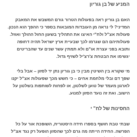
המניע של בן גוריון
האם בן גוריון ראה בפעולות הטרור גורם המשבש את המאבק
המדיני? לי נראה מן העובדות המובאות בספר כי ההפך הוא הנכון.
פעולות אצ"ל ולח"י האיצו את התהליך בשעון החול ההולך ואוזל.
פעולותיהם הם שגרמו לכך שבעיית ארץ ישראל תהיה דחופה
ותובא בפני עצרת או"ם ולא תמתין עשר שנים עד שהבריטים
יגשימו את הבטחת צ'רצ'יל לשזיף גדול.
מי שקורא בין השיטין מבין כי בן גוריון נתן יד לסזון – אבל בלי
שפך דם ובלי מלחמת אחים – כי חשש מכך שפעולות אצ"ל יקנו
לארגון מעמד של טוען לשלטון, או לפחות לשותפות בשלטון על
הישוב. ואת זה נועד הסזון למנוע.
החסינות של לח" י
שבתי טבת חושף בספרו חידה היסטורית, השופכת אור על כל
הפרשה. החידה הייתה מה גרם לכך שהסזון הופעל רק נגד אצ"ל