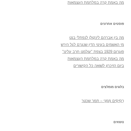
מה באמת קרה במלחמת העצמאות
פוסטים אחרונים
מה בין אברהם לינקולן לנפתלי בנט
מי האשמים בעינוי הדין שנגרם לגל הירש
פוגרום 1929 בצפת "עולמנו חרב עלינו"
מה באמת קרה במלחמת העצמאות
ביום הזיכרון לשואה כל הקישורים
בלוגים מומלצים
רְסִיסִים מִמֶנִי – תמר שכטר
נושאים