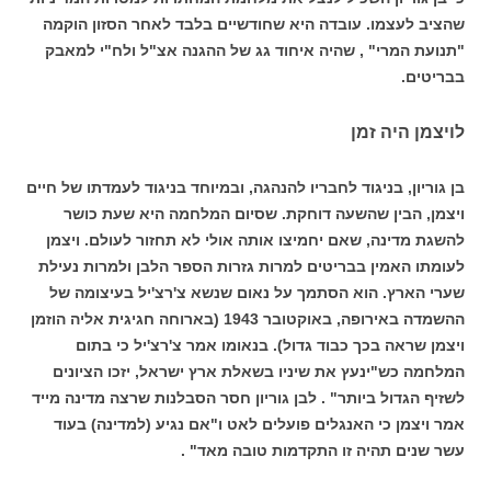
שהציב לעצמו. עובדה היא שחודשיים בלבד לאחר הסזון הוקמה
"תנועת המרי" , שהיה איחוד גג של ההגנה אצ"ל ולח"י למאבק
בבריטים.
לויצמן היה זמן
בן גוריון, בניגוד לחבריו להנהגה, ובמיוחד בניגוד לעמדתו של חיים
ויצמן, הבין שהשעה דוחקת. שסיום המלחמה היא שעת כושר
להשגת מדינה, שאם יחמיצו אותה אולי לא תחזור לעולם. ויצמן
לעומתו האמין בבריטים למרות גזרות הספר הלבן ולמרות נעילת
שערי הארץ. הוא הסתמך על נאום שנשא צ'רצ'יל בעיצומה של
ההשמדה באירופה, באוקטובר 1943 (בארוחה חגיגית אליה הוזמן
ויצמן שראה בכך כבוד גדול). בנאומו אמר צ'רצ'יל כי בתום
המלחמה כש"ינעץ את שיניו בשאלת ארץ ישראל, יזכו הציונים
לשזיף הגדול ביותר" . לבן גוריון חסר הסבלנות שרצה מדינה מייד
אמר ויצמן כי האנגלים פועלים לאט ו"אם נגיע (למדינה) בעוד
עשר שנים תהיה זו התקדמות טובה מאד" .