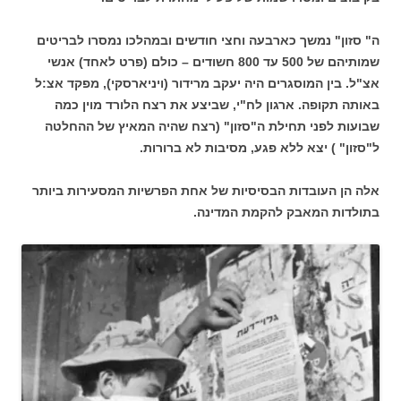
ה" סזון" נמשך כארבעה וחצי חודשים ובמהלכו נמסרו לבריטים
שמותיהם של 500 עד 800 חשודים – כולם (פרט לאחד) אנשי
אצ"ל. בין המוסגרים היה יעקב מרידור (ויניארסקי), מפקד אצ:ל
באותה תקופה. ארגון לח"י, שביצע את רצח הלורד מוין כמה
שבועות לפני תחילת ה"סזון" (רצח שהיה המאיץ של ההחלטה
ל"סזון" ) יצא ללא פגע, מסיבות לא ברורות.
אלה הן העובדות הבסיסיות של אחת הפרשיות המסעירות ביותר
בתולדות המאבק להקמת המדינה.