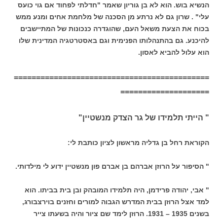
הנשיא בוש. הוא לא בן גוריון שאמר "חדלתי לפחוד אם גוי כועס
עלי" . שרון גם לא נרתע מן הסכנה של מלחמת אחים ומנע ממש
בכוח את הצעת משאל העם, שהוגדרה כנכונות של המתיישבים
להיכנע. גם בהתנהלותו הפנימית וגם באסטרטגיה המדינית שלו
הוא עלול להביא לאסון.
============================================
====================
" הייתי תלמידו של גר הצדק מנשטיין"
הקוראת רחל בן גדליה מראשון לציון כותבת לי:
" הסיפור על הרוזן אברהם בן אברם פון מנשטיין ידוע לי מילדותי.
" אבי, יהודה פרידמן, היה תלמידו המובהק ובן בית בביתו. הוא
למד אצל הרוזן בבית המדרש הגבוה למורים וחזנים בוירצבורג,
בשנים 1935 – 1931. הרוזן לימד שם ציור והיה בשעתו צייר