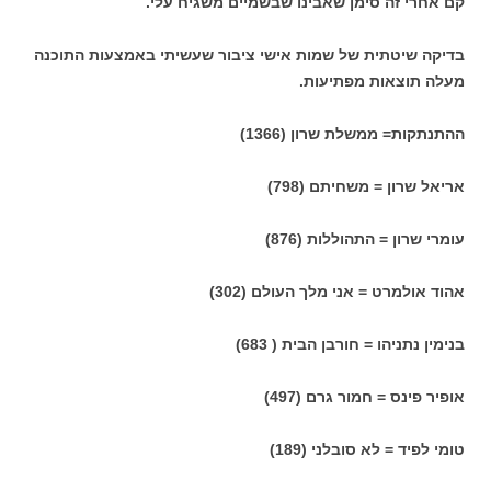
קם אחרי זה סימן שאבינו שבשמיים משגיח עלי.
בדיקה שיטתית של שמות אישי ציבור שעשיתי באמצעות התוכנה
מעלה תוצאות מפתיעות.
ההתנתקות= ממשלת שרון (1366)
אריאל שרון = משחיתם (798)
עומרי שרון = התהוללות (876)
אהוד אולמרט = אני מלך העולם (302)
בנימין נתניהו = חורבן הבית ( 683)
אופיר פינס = חמור גרם (497)
טומי לפיד = לא סובלני (189)