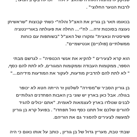
לרבות הנוער החלוצי" .
בנאומו תאר בן גוריון את האצ"ל והלח"י כשתי קבוצות "שראשיתן
נעוצה בסוכנות זרה… לח"י… החלה את פעולתה באוריינטציה
פשיסטית ונאצית" ומקורו של האצ"ל "בשותפות עם כוחות
ממשלתיים (פולניים) אנטישמיים".
הוא קרא לצעירים " להקיא את אנשי הכנופיה" – לגרשם מבתי
הספר, ממקומות העבודה וממקומות המגורים, לא לתת להם כסף,
" לא לתת להם להדביק מודעות, לעקור את המודעות מידיהם…"
בן גוריון הסביר ש"מסירה" לשלטון זר הייתה חטא לא יכופר
בגולה. אבל כאן בארץ יש שוני בין האבות הפחדנים הגלותיים
לבנים שנולדו בארץ לעצמאות לאומית. "אתם יכולים להגיד
להורים שלכם אל תתנו כסף ואל תפחדו" . בפועל קרא בן גוריון
למעשה לצעירים להסגיר גם את הוריהם.
שבתי טבת, מעריץ גדול של בן גוריון , כותב על אותו נאום כי היה