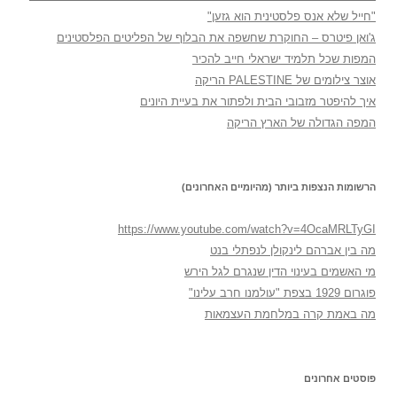
"חייל שלא אנס פלסטינית הוא גזען"
ג'ואן פיטרס – החוקרת שחשפה את הבלוף של הפליטים הפלסטינים
המפות שכל תלמיד ישראלי חייב להכיר
אוצר צילומים של PALESTINE הריקה
איך להיפטר מזבובי הבית ולפתור את בעיית היונים
המפה הגדולה של הארץ הריקה
הרשומות הנצפות ביותר (מהיומיים האחרונים)
https://www.youtube.com/watch?v=4OcaMRLTyGI
מה בין אברהם לינקולן לנפתלי בנט
מי האשמים בעינוי הדין שנגרם לגל הירש
פוגרום 1929 בצפת "עולמנו חרב עלינו"
מה באמת קרה במלחמת העצמאות
פוסטים אחרונים