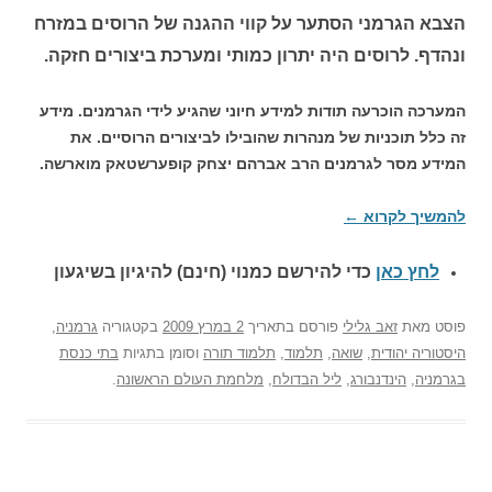
הצבא הגרמני הסתער על קווי ההגנה של הרוסים במזרח
ונהדף. לרוסים היה יתרון כמותי ומערכת ביצורים חזקה.
המערכה הוכרעה תודות למידע חיוני שהגיע לידי הגרמנים. מידע
זה כלל תוכניות של מנהרות שהובילו לביצורים הרוסיים. את
המידע מסר לגרמנים הרב אברהם יצחק קופערשטאק מוארשה.
להמשיך לקרוא
←
לחץ כאן
כדי להירשם כ
מנוי (חינם) להיגיון בשיגעון
פוסט
מאת
זאב גלילי
פורסם בתאריך
2 במרץ 2009
בקטגוריה
גרמניה
,
היסטוריה יהודית
,
שואה
,
תלמוד
,
תלמוד תורה
וסומן בתגיות
בתי כנסת
בגרמניה
,
הינדנבורג
,
ליל הבדולח
,
מלחמת העולם הראשונה
.