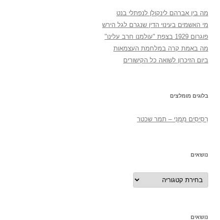
מה בין אברהם לינקולן לנפתלי בנט
מי האשמים בעינוי הדין שנגרם לגל הירש
פוגרום 1929 בצפת "עולמנו חרב עלינו"
מה באמת קרה במלחמת העצמאות
ביום הזיכרון לשואה כל הקישורים
בלוגים מומלצים
רְסִיסִים מִמֶנִי – תמר שכטר
נושאים
נושאים
נושאים