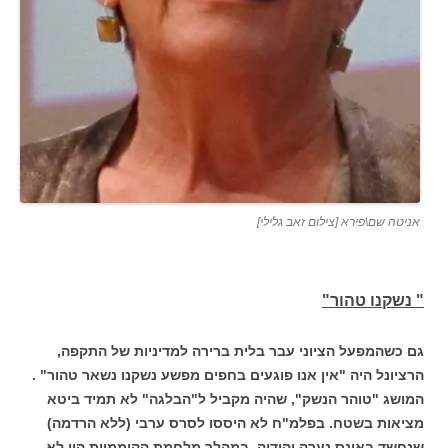
אניטה שם\פירא [צילום זאב גלילי]
" נשקנו טהור"
גם כשהמפעל הציוני עבר בלית ברירה למדיניות של התקפה,
הרציונל היה "אין אנו פוגעים בחפים מפשע נשקנו נשאר טהור" .
המושג "טוהר הנשק", שהיה מקביל ל"הבלגה" לא תמיד ביטא
מציאות בשטח. בפלמ"ח לא היססו לסרס ערבי (ללא הרדמה)
שנחשד באונס נערה יהודיה. במהלך מלחמת הקוממיות היו לא