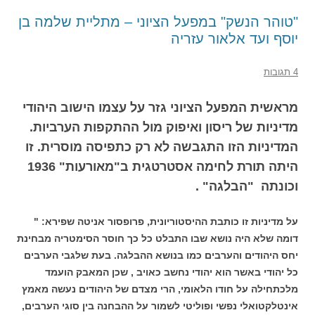
"טוהר הנשק" במפעל הציוני – מתליית שלמה בן
יוסף ועד אלאור עזריה
4 תגובות
מראשית המפעל הציוני גזר על עצמו הישוב היהודי
מדיניות של ריסון ואיפוק מול ההתקפות הערביות.
המדיניות הזו התגבשה לא רק כתפיסה מוסרית. זו
היתה תורת לחימה אסטרטגית ב"מאורעות" 1936
וכונתה "הבלגה" .
על מדיניות זו כותבת ההיסטוריונית, פרופסור אניטה שפירא: "
דומה שלא היה נושא שבו התבלט כל כך חוסר הסימטריה מבחינת
יחס היהודים והערבים כמו בנושא ההבלגה. בעת שלגבי הערבים
כל יהודי באשר הוא יהודי נחשב כאויב , שכן המאבק הועמד
מלכתחילה על חודו הלאומי, הרי מצדם של היהודים נעשה מאמץ
אינטלקטואלי נפשי ופוליטי לשמור על ההבחנה בין סוגי הערבים,