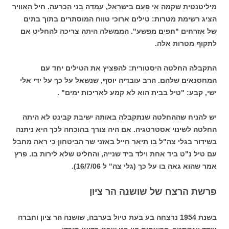
מיליטנטית שקמה אי פעם בישראל, עמדה בני הכרעה. חיל האוויר
הציג רשימת מטרות: טילים ארוכי טווח המוסתרים בתוך בתים
של אזרחים "חפים מפשע". הממשלה היתה צריכה להחליט אם
לתקוף מטרות אלה.
התקבלה החלטה היסטורית: להפציץ את הטילים יחד עם
המחסנאים שלהם. הרב עובדיה יוסף, שנשאל על כך על ידי אלי
ישי, קבע: "טיל בבית הוא לא קמע לאריכות ימים" .
יש להניח שההחלטה שנתקבלה באותה ישיבת קבינט לא היתה
החלטה לשינוי אסטרטגיה. אם היה צורך בהוכחה לכך היא ניתנה
בשידור בגלי צה"ל בו תיאר חייל באזני שר הביטחון כי ראה מחבל
עם טיל נ"ט ביד אחת וילד ביד שנייה, והחליט שלא לירות בו. פרץ
אמר שהוא גאה בו על כך (גלי צה" ל 16/7/06).
פרשת הרצח של שושנה הר ציון
בשנת 1954 נרצחה בע
בעת טיול בערבה, שושנה הר ציון וחברה