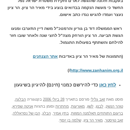
בעקבות תלונה שהוגשה לאו"ם וחקירת משטרת ישראל נפל
החשד כי מעשה הנקמה בבדואים בוצע בידי מאיר הר ציון. הר ציון
נעצר ועמדו להגיש נגדו כתב אישום.
ראש הממשלה דוד בן גוריון והרמטכ"ל משה דיין התערבו ומנעו
הגשת תביעה. הר ציון הורחק מצה"ל לחצי שנה ולאחר שובו חזר
להילחם והשתתף בפעולות התגמול.
(התמונות של מאיר הר ציון באדיבות
אתר הצנחנים
/)
http://www.zanhanim.org.il
לחץ כאן
כדי להירשם כ
מנוי (חינם) להיגיון בשיגעון
פוסט
מאת
זאב גלילי
פורסם בתאריך
28 ביולי 2006
בקטגוריה
הבלגה
,
טוהר הנשק
,
לבנון
,
לשון
,
מאורעות
,
מחתרות
וסומן בתגיות
אניטה שפירא
,
ברעום התותחים תאלמנה המוזות
,
בתין אמיר
,
הבלג
,
הבן של נסראללה
,
זאב טויסטר
,
מאיר הר ציון
,
שלמה בן יוסף
.