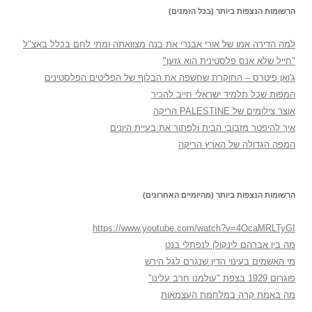
הרשומות הנצפות ביותר (בכל הזמנים)
למה הדירה אמו של אורי אבנרי את בנה מצוואתה ומתי לחם בכלל באצ"ל
"חייל שלא אנס פלסטינית הוא גזען"
ג'ואן פיטרס – החוקרת שחשפה את הבלוף של הפליטים הפלסטינים
המפות שכל תלמיד ישראלי חייב להכיר
אוצר צילומים של PALESTINE הריקה
איך להיפטר מזבובי הבית ולפתור את בעיית היונים
המפה הגדולה של הארץ הריקה
הרשומות הנצפות ביותר (מהיומיים האחרונים)
https://www.youtube.com/watch?v=4OcaMRLTyGI
מה בין אברהם לינקולן לנפתלי בנט
מי האשמים בעינוי הדין שנגרם לגל הירש
פוגרום 1929 בצפת "עולמנו חרב עלינו"
מה באמת קרה במלחמת העצמאות