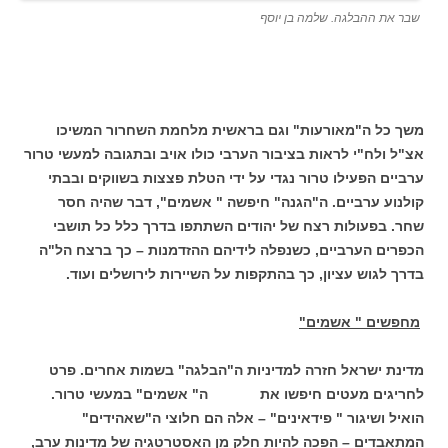
שבר את ההבלגה. שלמה בן יוסף
משך כל ה"מאורעות" וגם בראשית מלחמת השחרור המשיכו
אצ"ל ולח"י לראות בציבור הערבי כולו אויב ובתגובה למעשי טרור
ערביים הפעילו טרור נגדי על ידי הטלת פצצות בשווקים ובבתי
קולנוע ערביים. ה"הגנה" חיפשה " אשמים", דבר שהיה חסר
שחר. בפעולות רצח של יהודים השתתפו בדרך כלל כל תושבי
הכפרים הערביים, כשנפלה לידיהם ההזדמנות – כך ברצח הל"ה
בדרך לגוש עציון, כך בהתקפות על השיירות לירושלים ועוד.
מחפשים " אשמים"
מדינת ישראל חזרה למדיניות ה"הבלגה" בשמות אחרים. פרט
לחריגים מעטים חיפשו את ה" אשמים" במעשי טרור.
הואיל ושיגור " פידאינים" – אלה הם חלוצי ה"שאהידים"
המתאבדים – הפכה להיות חלק מן האסטרטגיה של מדינות ערב,