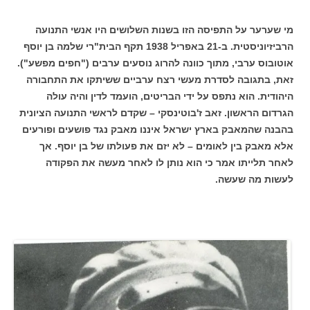
מי שערער על התפיסה הזו בשנות השלושים היו אנשי התנועה
הרביזיוניסטית. ב-21 באפריל 1938 תקף הבית"רי שלמה בן יוסף
אוטובוס ערבי, מתוך כוונה להרוג נוסעים ערבים ("חפים מפשע").
זאת, בתגובה לסדרת מעשי רצח ערביים ששיתקו את התחבורה
היהודית. הוא נתפס על ידי הבריטים, הועמד לדין והיה עולה
הגרדום הראשון. זאב ז'בוטינסקי – שקדם לראשי התנועה הציונית
בהבנה שהמאבק בארץ ישראל איננו מאבק נגד פושעים ופורעים
אלא מאבק בין לאומים – לא יזם את פעולתו של בן יוסף. אך
לאחר תלייתו אמר כי הוא נותן לו לאחר מעשה את הפקודה
לעשות מה שעשה.