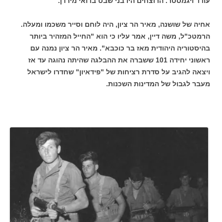
עודד ויגמסטר. הרוצחים היו בני שבט בדואי מירדן.
אחיה של שושנה, מאיר הר ציון, היה לוחם וסייר משכמו ומעלה.
הרמטכ"ל, משה דיין, אמר עליו כי הוא "החייל המזהיר ביותר
בהיסטוריה היהודית מאז בר כוכבא". מאיר הר ציון נמנה עם
ראשוני יחידה 101 ששברה את ההבלגה שהיתה נהוגה עד אז
ויצאה להגיב על סדרת רציחות של "פידאיון" שחדרו לישראל
מעבר לגבול של המדינות השכנות.