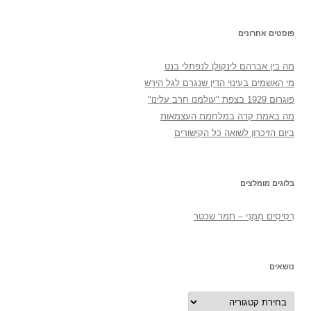
פוסטים אחרונים
מה בין אברהם לינקולן לנפתלי בנט
מי האשמים בעינוי הדין שנגרם לגל הירש
פוגרום 1929 בצפת "עולמנו חרב עלינו"
מה באמת קרה במלחמת העצמאות
ביום הזיכרון לשואה כל הקישורים
בלוגים מומלצים
רְסִיסִים מִמֶנִי – תמר שכטר
נושאים
נושאים