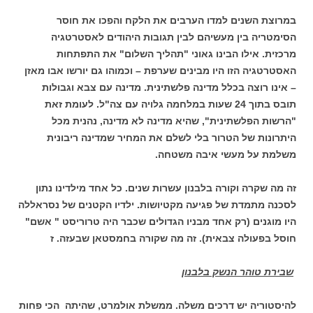
במרוצת השנים למדו הערבים את הלקח והפכו את חוסר
הסימטריה בין מעשיהם לבין תגובות היהודים לאסטרטגיה
מרכזית. אילו הבינו גאוני "תהליך השלום" את התפתחות
האסטרטגיה הזו היו מבינים שערפת – וכמוהו גם יורשו אבו מאזן
– אינו רוצה בכלל מדינה פלשתינית. מדינה עם צבא וגבולות
תובס בתוך 24 שעות במלחמה גלויה עם צה"ל. לעומת זאת
"הרשות הפלשתינית", שהיא מדינה לא מדינה, נהנית מכל
היתרונות של הטרור בלי לשלם את המחיר שמדינה ריבונית
משלמת על מעשי איבה משטחה.
זה מה שקרה וקורה בלבנון עשרות שנים. כל אחד מילדינו נתון
לסכנה מתמדת של פגיעה מקטיושות. ילדיו הקטנים של נסראללה
היו מוגנים (רק אחד מבניו הגדולים שכבר היה טרוריסט " אשם"
חוסל בפעולה צבאית). זה מה שקורה בחמסטאן שבעזה. ז
שבירת טוהר הנשק בלבנון
להיסטוריה יש דרכים משלה. ממשלת אולמרט, שהיתה הכי פחות