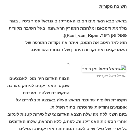
חשיבה מקורית
בראש צבא האדומים הציבו האמריקנים גנראל עטיר ניסיון, בוגר
מלחמת וייטנאם ומלחמת המפרץ הראשונה, בעל חשיבה מקורית,
פאול ואן ריפר. Paul_van_Riper)).
הוא למד היטב את המצב, איתר את נקודות התורפה של
האמריקנים ואת נקודות היתרון של הכוחות האדומים.
ר
גנראל פאול ואן ריפר
הצוות האדום היה מוכן לאמצעים
שנקטו האמריקנים לניתוק מערכת
התקשורת שלהם. מערכת
תקשורת חלופית שהוכנה מראש פעלה באמצעות בלדרים על
אופנועים והודעות שהוסתרו בתוך תפילות.
ביום השני ללחימה שלח הצבא האדום צי של סירות קטנות לעקוב
אחרי הספינות האמריקניות. לפתע, ללא התראה, שלחו האדומים
גל אדיר של טילי שיוט לעבר הספינות האמריקניות. הטילים