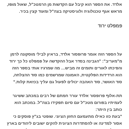
אלדד. את הספר הוא קיבל עם הקדשות מן הרמטכ"ל, שאול מופז,
מראש אגף טכנולוגיה ולוגיסטיקה בצה"ל ומעוד קצין בכיר.
פמפלט ירוד
על הספר הזה אומר פרופסור אלדד, בראיון לבילי מוסקונה לרמן
מ"מעריב": "הגבינה בסדר אבל ההקדשה על פמפלט כל כך ירוד
והפיכתו לאורים ותומים זה מביש… מה שמרגיז אותי בספר הזה
הוא הרדידות הפלקטית, האמונה שמרשמים כמו סוד ההצלחה,
סוד האושר, סוד האהבה יכולים לפעול גם עליך בכזאת קלות."
תת-אלוף פרופסור אלדד עורר חמתם של רבים במכתב ששיגר
לעמיתיו בפורום מטכ"ל עם סיום תפקידו בצה"ל. במכתב הוא
כותב בין היתר:
"בעת כזו כאילו מתעמעם החזון הציוני. שופטי בג"ץ פוסקים כי
אסור למדינה או להסתדרות הציונית להקים ישובים ליהודים בארץ