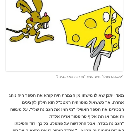
"פמפלט אווילי". ציור מתוך "מי הזיז את הגבינה"
מאד ייתכן שאילו מישהו מן הצמרת היה קורא את הספר היה נוהג
אחרת. אך כששאול מופז היה רמטכ"ל הוא חילק לקצינים
הבכירים את הספר האווילי "מי הזיז את הגבינה שלי". על מעשה
זה אמר אז תת אלוף פרופסור אריה אלדד:
"הגבינה בסדר, אבל ההקדשה על פמפלט כל כך ירוד והפיכתו
לאורים ותומים זה מביש…" אלדד הזהיר כי אנו נמצאים על סף