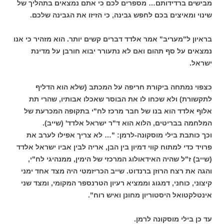
מבישים ברדידותם… מספרים לכם כי אתם נמצאים בתהליך של
שינוי ומאיצים בכם לחפש גבינה, כי הזיזו את הגבינה שלכם.
בראיון ל"מעריב" אמר אלדד דברים קשים יותר. הוא מזהיר כי אנו
נמצאים על סף תהום ואם לא נתעורר יבוא חורבן על מדינת
ישראל.
כצפוי נמתחה ביקורת חריפה על המכתב (שלא הוא הדליף
לתקשורת) ולא שכחו לו את הבוסר שאכלו אבותיו, שהרי תת
אלוף אלדד הוא בנו של חבר מרכז לח"י בתקופה המכרעת של
המלחמה בבריטים, הלוא הוא ד"ר ישראל אלדד' (שייב).
וכך כותבת בילי מוסקונה-לרמן: "… לא צריך אפילו לערב את
פרויד כדי למתוח קווי דמיון בין הבן, אריה לבין אביו ישראל אלדד
(שייב) ז"ל שהיה האידאולוג המרכזי של הימין, ממנהיגי לח"י,
והגה את רצח הרוזן ברנדוט. שייב הכריזמטי היה מצד אחד ימני
קיצוני, כוחני, דמגוג וממציא רעיון הטרנספר המקומי, ומצד שני
אינטלקטואל היסטוריון מחונן ואיש רוח".
עד כן בילי מוסקונה לרמן.