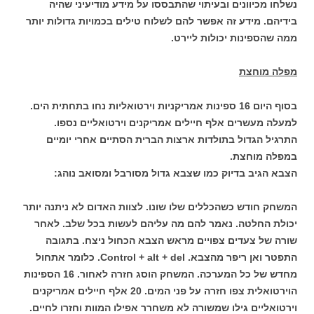
נשלחו מכיוונים ובעיתוי שהתבססו על מידע מודיעיני שהיה
בידיהם. מידע זה אפשר להם לשלוח טילים בכמויות גדולות יותר
ממה שהספינות יכולות ליירט.
מפלה מוחצת
בסוף היום 16 ספינות אמריקניות וירטואליות נחו בתחתית הים.
למעלה מעשרים אלף חיילים אמריקנים וירטואליים נספו.
התרגיל הגדול בתולדות ארצות הברית הסתיים אחרי יומיים
במפלה מוחצת.
הצבא הגיב בדיוק כמו שצבא גדול מסורבל ומסואב נוהג:
המשחק חודש כשהכללים שלו שונו. לצוות האדום לא ניתנה יותר
יכולת החלטה. נאמר להם מה עליהם לעשות בכל שלב. לאחר
שורה של צעדים צפויים מראש הצבא הכחול ניצח. בתגובה
התפטר ואן ריפר מהצבא.
Control + alt + del. כלומר אתחול
מחדש של כל המערכה. המשחק הוסג חזרה לאחור. 16 הספינות
הוירטואלית צפו חזרה על פני המים. 20 אלף חיילים אמריקנים
וירטואליים גילו שמשורה לא משחרר אפילו המוות וחזרו לחיים.