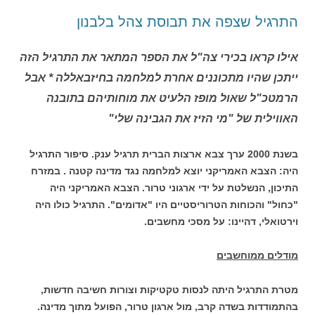
התרגיל שצפה את תבוסת צהל בלבנון
אילו קראו בכירי צה"ל את הספר המתאר את התרגיל הזה
ייתכן שהיו מתכוננים אחרת למלחמה בחיזבאללה * אבל
הרמטכ"ל שאול מופז הלעיט את מוחותיהם בתובנה
האווילית של "מי הזיז את הגבינה שלי"
בשנת 2000 ערך צבא ארצות הברית תרגיל ענק. סיפור התרגיל
היה: הצבא האמריקני יוצא למלחמה נגד מדינה קטנה . במזרח
התיכון, הנשלטת על ידי ארגוני טרור. הצבא האמריקני היה
"כחול" והכוחות הטרוריסטיים היו "אדומים". התרגיל כולו היה
וירטואלי, דהיינו: על מסכי מחשבים.
מודלים ממוחשבים
מטרת התרגיל היתה לנסות טקטיקות וצורות חשיבה חדשות,
בהתמודדות בשדה קרב, מול ארגון טרור, הפועל מתוך מדינה.