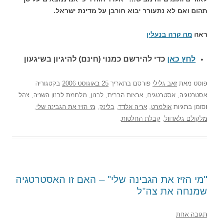
תהום ואם לא נתעורר יבוא חורבן על מדינת ישראל.
ראה
מה קרה בנעלין
לחץ כאן
כדי להירשם כ
מנוי (חינם) להיגיון בשיגעון
פוסט
מאת
זאב גלילי
פורסם בתאריך
25 באוגוסט 2006
בקטגוריה
אסטרטגיה
,
אסטרטגים
,
ארצות הברית
,
לבנון
,
מלחמת לבנון השניה
,
צהל
וסומן בתגיות
אולמרט
,
אריה אלדד
,
בלינק
,
מי הזיז את הגבינה שלי
,
מלקולם גלאדוול
,
קבלת החלטות
.
"מי הזיז את הגבינה שלי" – האם זו האסטרטגיה
שמנחה את צה"ל
תגובה אחת