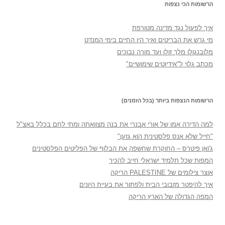
הרשומות הכי נצפות
איך לפעול נגד מדינה מטורפת
מי גרש את הבריטים ואיך היו החיים בימי המנדט
מלובנגולו מלך זולו ועד מורה נבוכים
מכתב גלוי ל"אידיוטים שימושיים"
הרשומות הנצפות ביותר (בכל הזמנים)
למה הדירה אמו של אורי אבנרי את בנה מצוואתה ומתי לחם בכלל באצ"ל
"חייל שלא אנס פלסטינית הוא גזען"
ג'ואן פיטרס – החוקרת שחשפה את הבלוף של הפליטים הפלסטינים
המפות שכל תלמיד ישראלי חייב להכיר
אוצר צילומים של PALESTINE הריקה
איך להיפטר מזבובי הבית ולפתור את בעיית היונים
המפה הגדולה של הארץ הריקה