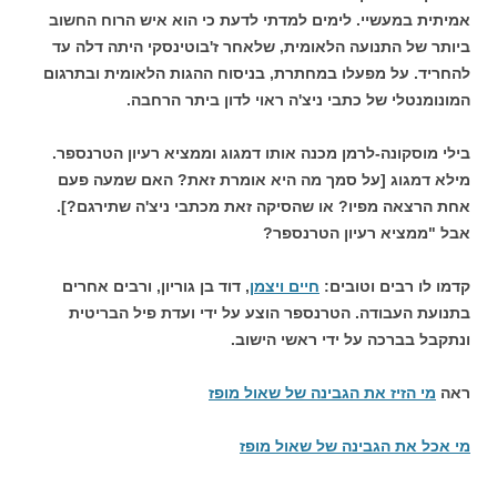
אמיתית במעשיי. לימים למדתי לדעת כי הוא איש הרוח החשוב
ביותר של התנועה הלאומית, שלאחר ז'בוטינסקי היתה דלה עד
להחריד. על מפעלו במחתרת, בניסוח ההגות הלאומית ובתרגום
המונומנטלי של כתבי ניצ'ה ראוי לדון ביתר הרחבה.
בילי מוסקונה-לרמן מכנה אותו דמגוג וממציא רעיון הטרנספר.
מילא דמגוג [על סמך מה היא אומרת זאת? האם שמעה פעם
אחת הרצאה מפיו? או שהסיקה זאת מכתבי ניצ'ה שתירגם?].
אבל "ממציא רעיון הטרנספר?
קדמו לו רבים וטובים:
חיים ויצמן
, דוד בן גוריון, ורבים אחרים
בתנועת העבודה. הטרנספר הוצע על ידי ועדת פיל הבריטית
ונתקבל בברכה על ידי ראשי הישוב.
ראה
מי הזיז את הגבינה של שאול מופז
מי אכל את הגבינה של שאול מופז