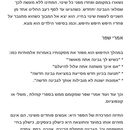
נשארו במקומם ופחדו מפני כל שינוי. המתינו ללא מעשה לכך
שמלאי הגבינה יתחדש. כשהגיעו עד לסף רעב החליט אחד מן
השניים לעשות שינוי בחייו. הוא יצא אל המבוך כשהוא מתגבר על
פחדיו חיפש חיפש וחיפש, וכמו בסיפור הילדים הוא מצא
.
אמרי שפר
במהלך החיפוש הוא מפזר את מסקנותיו באמרות אלמותיות כמו:
* "כשיש לך גבינה אתה מאושר"
* "אם אינך משתנה אתה עלול להיעלם"
* "תנועה בכיוון חדש מסייעת במציאת גבינה חדשה"
* "אמונות ישנות לא מובילות אותך לגבינה חדשה".
וכך עוד ועוד אמרי שפר שמקומם ממש בספרי קוהלת , משלי או
קונפוציוס.
התיזה המרכזית של הספר היא: אנשים פוחדים משינוי, הם אינם
מזהים אותו במועד והתוצאה היא כישלון בעסקים, כישלון בחיי
המשפחה וכו'. הגבינה מסמלת קריירה, אהבה, כסף, עמדה,