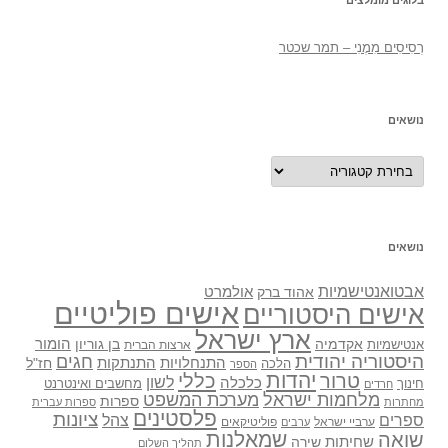
בלוגים מומלצים
רְסִיסִים מִמֶנִי – תמר שכטר
נושאים
נושאים
נושאים
אבטואנטישמיות
אולמרט
אהוד ברק
אישים פוליטיים
אישים היסטוריים
ארץ ישראל
אקדמיה
בן גוריון
הומור
אנטישמיות
ארצות הברית
היסטוריה יהודית
חגים
התנתקות
התנחלויות
חז"ל
הלכה
הספר
יהדות
כללי
טרור
לשון
כלכלה
מחשבים ואינטרנט
חינוך
חרדים
מלחמות ישראל
מערכת המשפט
ספרות
מחתרות
ספרות עברית
פלסטינים
ציונות
ספרים
צהל
ערביי ישראל
פוליטיקאים
ערבים
שואה
שמאלנות
שחיתות
שירה
תהליך השלום