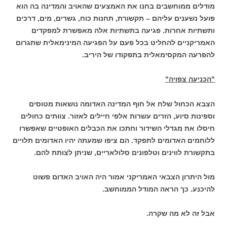
מודלים ממוחשבים בחנו את האמצעים שהאויב והמדינה בה הוא
פועל נשענים עליהם – תקשורת, תחנות כוח, גשרים, מים, דרכים
ותשתיות אחרות. פגיעה בתשתיות אלה מאפשרת למפקדים
האמריקניים להחליט בכל פעם על הפגיעה המינימאלית שתגרום
להפרעה המקסימאלית בתפקודו של היריב.
"הכניעה צפויה"
הצבא הכחול שלח אל חוף המדינה האדומה נושאות מטוסים
וספינות סיוע, הזרים עשרות אלפי חיילים לאזור. צוותים כחולים
חיסלו את מגדלי השידור וחתכו את הכבלים האופטיים שאפשרו
ללוחמים האדומים לתפקד. הם ציפו שמעתה יהיו האדומים תלויים
בתקשורת לווינים וטלפונים סלולאריים, שניתן לצותת להם.
מול היתרון הצבאי האמריקני אמור היה האויב האדום פשוט
להיכנע. כך הראה המודל הממוחשב.
אבל זה לא מה שקרה.