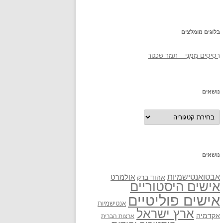
בלוגים מומלצים
רְסִיסִים מִמֶנִי – תמר שכטר
נושאים
נושאים
נושאים
אבטואנטישמיות
אולמרט
אהוד ברק
אישים היסטוריים
אישים פוליטיים
אנטישמיות
ארץ ישראל
אקדמיה
ארצות הברית