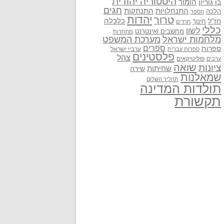
היסטוריה יהודית
בן גוריון
הומור
חגים
התנתקות
התנחלויות
הלכה
הספר
יהדות
טרור
חז"ל
כלכלה
חינוך
חרדים
כללי
לשון
מחשבים ואינטרנט
מחתרות
מלחמות ישראל
מערכת המשפט
ספרים
ספרות
ערביי ישראל
ספרות עברית
פלסטינים
צהל
פוליטיקאים
ערבים
שואה
ציונות
שחיתות
שירה
שמאלנות
תהליך השלום
תולדות המדינה
תקשורת