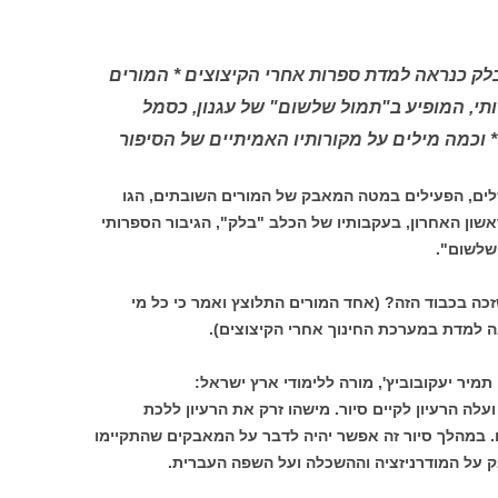
 בלק כנראה למדת ספרות אחרי הקיצוצים * המורים
תי, המופיע ב"תמול שלשום" של עגנון, כסמל
 וכמה מילים על מקורותיו האמיתיים של הסיפור
לים, הפעילים במטה המאבק של המורים השובתים, הגו
ראשון האחרון, בעקבותיו של הכלב "בלק", הגיבור הספרותי
 שלשום".
כה בכבוד הזה? (אחד המורים התלוצץ ואמר כי כל מי
ה למדת במערכת החינוך אחרי הקיצוצים).
 תמיר יעקובוביץ', מורה ללימודי ארץ ישראל:
לה הרעיון לקיים סיור. מישהו זרק את הרעיון ללכת
. במהלך סיור זה אפשר יהיה לדבר על המאבקים שהתקיימו
ק על המודרניזציה וההשכלה ועל השפה העברית.