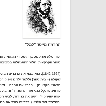
החרמת מייסד "למל"
אורי סלע מצא מסמך היסטורי המאמת את 
סוחר הקרקעות וחלוץ ההתנחלות בסביבות י
(1842-1924), הוא מצא את הדברים 
שקולה (= בית ספר) וללמד ילדינו אפיקור
מראשי הקנאים)… הכריז את החרם… ואנחנו
לודוויג פרנקל הנני מוחרם ומנודה' ונדבי
אותו יהושע ילין רשם את בנו דוד, לבית הס
וממייסדי ועד הלשון). דבר זה עורר את ח