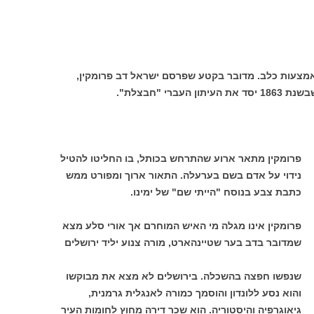
מצעות כלב. מדובר בקטע שפרסם ישראל דב פרומקין,
רי "חבצלת".
פרומקין מתאר ארוע שהתרחש בכותל, בו החליטו להטיל
נידוי על אדם בשם בערעלה. התאור ארוך ומפורט ממש
כתבת צבע בנוסח "הייתי שם" של ימינו.
פרומקין אינו מגלה מי האיש המוחרם אך אורי סלע מצא
שמדובר בדב בער שטיינהארט, מורה צנוע יליד ירושלים
שנפשו חפצה בהשכלה. בירושלים לא מצא את מבוקשו
והוא נסע ללונדון והוסמך כמורה לאנגלית גרמנית,
גיאוגרפיה והיסטוריה. הוא שכר דירה מחוץ לחומות העיר