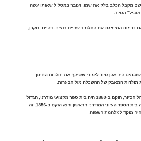
ם מקבל הכלב בלק את שמו, ועובר במסלול שאותו עשה
וביל" הסיור.
כדמות המייצגת את התלמיד שהיינו רוצים. דהיינו: סקרן,
ובתים היה אכן סיור לימודי ששיקף את תולדות החינוך
ת תולדות המאבק של ההשכלה מול הבערות.
בית ספר כי"ח (כל ישראל חברים), שבו החל הסיור, הוקם ב-1880 היה בית ספר מקצועי מודרני, הגדול
ביותר שהוקם עד אז. בית הספר "למל" היה בית הספר העיוני המודרני הראשון והוא הוקם ב-1856. זה
והיה מוקד למלחמת השפות.