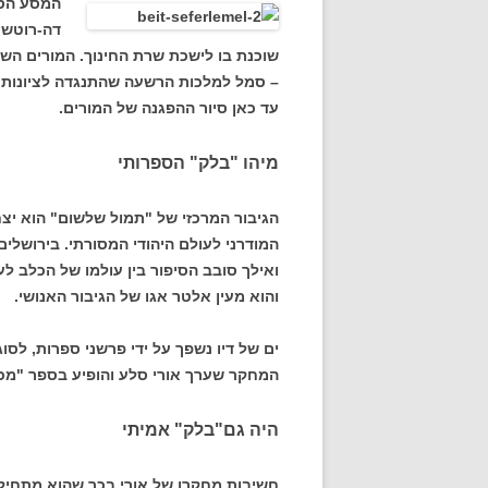
המסע הסת
דה-רוטשי
שוכנת בו לישכת שרת החינוך. המורים השו
– סמל למלכות הרשעה שהתנגדה לציונות.
עד כאן סיור ההפגנה של המורים.
מיהו "בלק" הספרותי
הגיבור המרכזי של "תמול שלשום" הוא יצחק
המודרני לעולם היהודי המסורתי. בירושלי
ואילך סובב הסיפור בין עולמו של הכלב לע
והוא מעין אלטר אגו של הגיבור האנושי.
ים של דיו נשפך על ידי פרשני ספרות, לסו
המחקר שערך אורי סלע והופיע בספר "מכתם 
היה גם"בלק" אמיתי
חשיבות מחקרו של אורי בכך שהוא מתחיל 