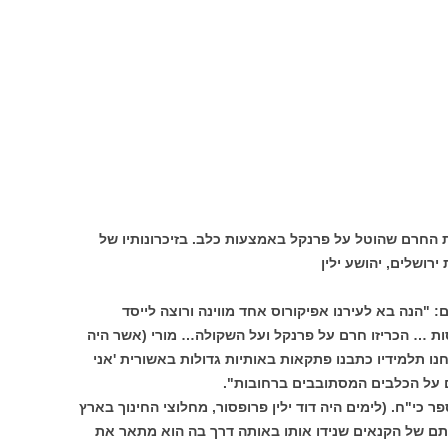
החרם שהוטל על פרנקל באמצעות כלב. בזיכרונותיו של
רושלים, יהושע ילין
הבאים: "הנה בא לעירנו אפיקורוס אחד מווינה ורוצה לייסד
סות … הכריזו חרם על פרנקל ועל השקולה… מורי (אשר היה
 תלמידיו כתבנו פתקאות באותיות גדולות באשורית 'אני
קם על הכלבים המסתובבים ברחובות".
פר כי"ח. (לימים היה דוד ילין פרופסור, מחלוצי החינוך בארץ
מתם של הקנאים שנידו אותו באותה דרך בה הוא מתאר את