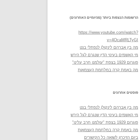
הרשומות הנצפות ביותר (מהיומיים האחרונים)
https://www.youtube.com/watch?
v=4OcaMRLTyGI
מה בין אברהם לינקולן לנפתלי בנט
מי האשמים בעינוי הדין שנגרם לגל הירש
פוגרום 1929 בצפת "עולמנו חרב עלינו"
מה באמת קרה במלחמת העצמאות
פוסטים אחרונים
מה בין אברהם לינקולן לנפתלי בנט
מי האשמים בעינוי הדין שנגרם לגל הירש
פוגרום 1929 בצפת "עולמנו חרב עלינו"
מה באמת קרה במלחמת העצמאות
ביום הזיכרון לשואה כל הקישורים