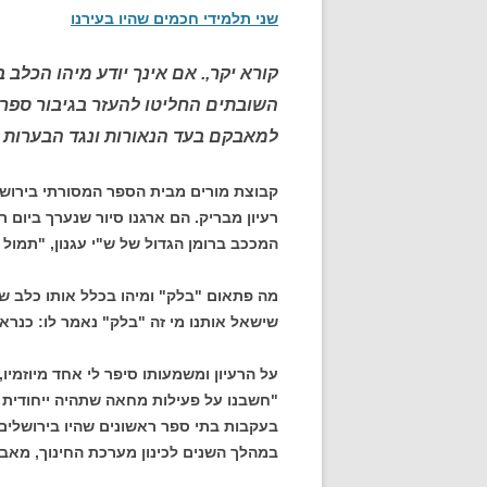
שני תלמידי חכמים שהיו בעירנו
קורא יקר,. אם אינך יודע מיהו הכלב
השובתים החליטו להעזר בגיבור ספרו
למאבקם בעד הנאורות ונגד הבערות *
קבוצת מורים מבית הספר המסורתי בירוש
רעיון מבריק. הם ארגנו סיור שנערך ביום 
המככב ברומן הגדול של ש"י עגנון, "תמול
מה פתאום "בלק" ומיהו בכלל אותו כלב שז
שישאל אותנו מי זה "בלק" נאמר לו: כנרא
על הרעיון ומשמעותו סיפר לי אחד מיוזמיו,
"חשבנו על פעילות מחאה שתהיה ייחודית וע
בעקבות בתי ספר ראשונים שהיו בירושלים
במהלך השנים לכינון מערכת החינוך, מאב