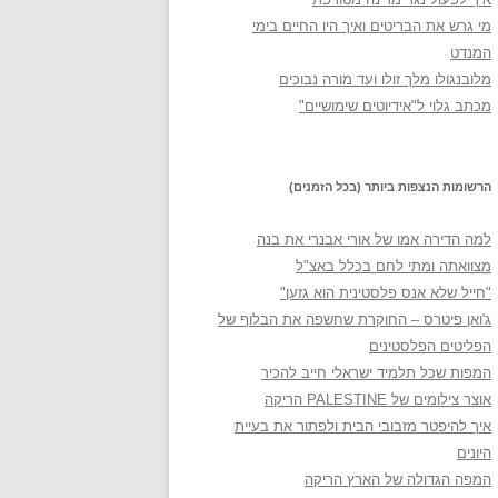
מי גרש את הבריטים ואיך היו החיים בימי
המנדט
מלובנגולו מלך זולו ועד מורה נבוכים
מכתב גלוי ל"אידיוטים שימושיים"
הרשומות הנצפות ביותר (בכל הזמנים)
למה הדירה אמו של אורי אבנרי את בנה
מצוואתה ומתי לחם בכלל באצ"ל
"חייל שלא אנס פלסטינית הוא גזען"
ג'ואן פיטרס – החוקרת שחשפה את הבלוף של
הפליטים הפלסטינים
המפות שכל תלמיד ישראלי חייב להכיר
אוצר צילומים של PALESTINE הריקה
איך להיפטר מזבובי הבית ולפתור את בעיית
היונים
המפה הגדולה של הארץ הריקה