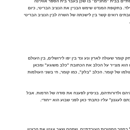
יים בבית "מחניים" בו שכן בעבר בית הספר אוולינה
לד. בתקופת המנדט שימש הבניין את הנציב הבריטי, כיום
בתים רואים קשר בין לישכתה של השרה לבין הנציב הבריטי
 קומר שעולה לארץ ונע ונד בין יפו לירושלים, בין העולם
ם הוא מצייר על הכלב את הכתובת "כלב משוגע" ומכאן
ולמו של קומר. הכלב "בלק", כמו קומר, חי בשני העולמות
גיהם ולדורותיהם, בניסיון לפענח את סודה של הדמות. אבל
לעגנון" עליו כתבתי כאן לפני שבוע הוא ייחודי.
בחקר המקורות העובדתיים, שמהם שאב עגנון את הרעיון