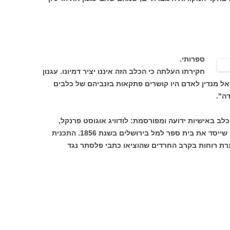
ספרותי.
חקירתו העלתה כי הכלב הזה איננו יציר דמיונו. עגנון
אל מנדין לאדם היו קושרים פתקאות בזנביהם של כלבים
דה".
כלב באישיות ידועה ומפורסמת: לודוויג אוגוסט פרנקל,
מורה, עיתונאי, סופר ומשורר יהודי אוסטרי שייסד את בית ספר למל בירושלים בשנת 1856. התכנית
רת רוחות בקרב החרדים שהוציאו כתבי פלסתר נגד