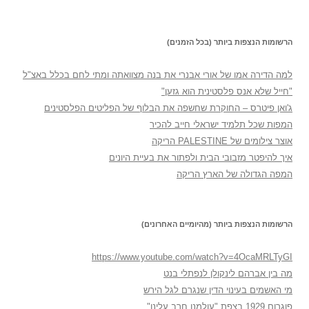
הרשומות הנצפות ביותר (בכל הזמנים)
למה הדירה אמו של אורי אבנרי את בנה מצוואתה ומתי לחם בכלל באצ"ל
"חייל שלא אנס פלסטינית הוא גזען"
ג'ואן פיטרס – החוקרת שחשפה את הבלוף של הפליטים הפלסטינים
המפות שכל תלמיד ישראלי חייב להכיר
אוצר צילומים של PALESTINE הריקה
איך להיפטר מזבובי הבית ולפתור את בעיית היונים
המפה הגדולה של הארץ הריקה
הרשומות הנצפות ביותר (מהיומיים האחרונים)
https://www.youtube.com/watch?v=4OcaMRLTyGI
מה בין אברהם לינקולן לנפתלי בנט
מי האשמים בעינוי הדין שנגרם לגל הירש
פוגרום 1929 בצפת "עולמנו חרב עלינו"