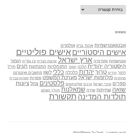
נושאים
נושאים
אבטואנטישמיות
אולמרט
אהוד ברק
אישים פוליטיים
אישים היסטוריים
ארץ ישראל
אקדמיה
בן גוריון
הומור
אנטישמיות
ארצות הברית
היסטוריה יהודית
חגים
התנתקות
התנחלויות
חז"ל
הלכה
הספר
יהדות
כללי
טרור
לשון
כלכלה
מחשבים ואינטרנט
חינוך
חרדים
מלחמות ישראל
מערכת המשפט
ספרות
מחתרות
ספרות עברית
פלסטינים
ציונות
ספרים
צהל
ערביי ישראל
פוליטיקאים
ערבים
שואה
שמאלנות
שחיתות
שירה
תהליך השלום
תקשורת
תולדות המדינה
תנאי שימוש
פועל על WordPress