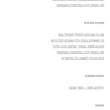
מה באמת קרה במלחמת העצמאות
פוסטים אחרונים
מה בין אברהם לינקולן לנפתלי בנט
מי האשמים בעינוי הדין שנגרם לגל הירש
פוגרום 1929 בצפת "עולמנו חרב עלינו"
מה באמת קרה במלחמת העצמאות
ביום הזיכרון לשואה כל הקישורים
בלוגים מומלצים
רְסִיסִים מִמֶנִי – תמר שכטר
נושאים