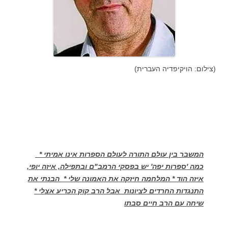
(צילום: הויקיפדיה העברית)
המשבר בין עולם התורה לעולם הספרות אינו אמיתי *
כמה 'ספרות יפה' יש בפסקי הרמב"ם ובתפילה, איזה יופי,
איזה הוד * המלחמה חיזקה את האמונה שלי * הבנתי את
התנגדות החרדים לציונות אבל הרב קוק הכריע אצלי *
שיחה עם הרב חיים סבתו