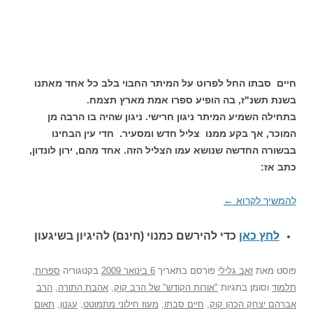
חיים סבתו החל לפרוט על המיתר החבוי בלב כל אחד מאתנו
בשנת תשנ"ז, בה הופיע ספרו אמת מארץ תצמח.
בתחילה השמיע המיתר ניגון חרישי. ניגון שהיה בו הרבה מן
המוכר, אך בקע ממנו צליל חדש ומסעיר. חדי עין הבחינו
בבשורה החדשה שנושא עמו הצליל הזה. אחד מהם, ירון לונדון,
כתב אז:
להמשיך לקרוא
←
לחץ כאן
כדי להירשם כ
מנוי (חינם) להיגיון בשיגעון
פוסט
מאת
זאב גלילי
פורסם בתאריך
6 בינואר 2009
בקטגוריה
ספרות
,
תלמוד
וסומן בתגיות
"אורות הקודש" של הרב קוק
,
אהבת התורה
,
הרב
אברהם יצחק הכהן קוק
,
חיים סבתו
,
מעוז חילוני מתמוטט
,
עגנון
,
תאום