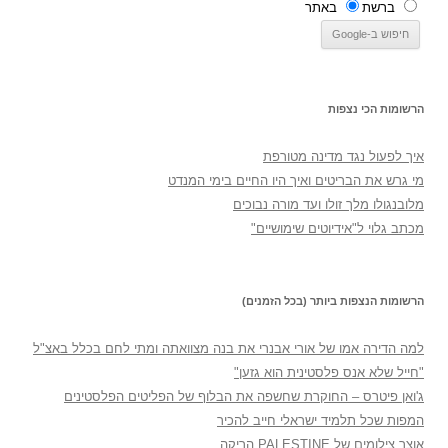
ברשת
באתר
הרשומות הכי נצפות
איך לפעול נגד מדינה מטורפת
מי גרש את הבריטים ואיך היו החיים בימי המנדט
מלובנגולו מלך זולו ועד מורה נבוכים
מכתב גלוי ל"אידיוטים שימושיים"
הרשומות הנצפות ביותר (בכל הזמנים)
למה הדירה אמו של אורי אבנרי את בנה מצוואתה ומתי לחם בכלל באצ"ל
"חייל שלא אנס פלסטינית הוא גזען"
ג'ואן פיטרס – החוקרת שחשפה את הבלוף של הפליטים הפלסטינים
המפות שכל תלמיד ישראלי חייב להכיר
אוצר צילומים של PALESTINE הריקה