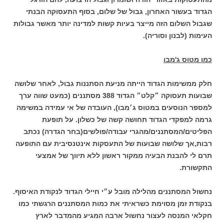
הגדוד בעשור האחרון, גבול של שלום, בסוף התעסוקה הבנתי
שגבול השלום הזה מייצר בעיות קשות למדינה יותר מאשר גבולות
העימות (לבנון וסוריה).
כמו מטוס ג'מבו
חלק ממשימות הגדוד הייתה מניעת הסתננות גבול, לאחר שלושה
שבועות תעסוקה ״קלט״ הגדוד 388 מסתננים (כמעט שווה ערך
למספר הנוסעים במטוס ג׳מבו), העובדה של אי עמידה במשימה
גרמה למפקדי הגדוד תחושה קשה של כשלון. על תופעת
הפליטים/המסתננים/מהגרי עבודה/פולשים(בחר הגדרה) נכתב
רבות,אך שלושה שבועות של התעסקות אינטנסיבית עם התופעה
תרם לי להבנת הבעיה ממקור ראשון ללא תיווך של אמצעי
התקשורת.
נחשול המסתננים מהלילה מובל ע״י חיילי הגדוד לנקודת האיסוף.
בנקודת זמן מסוימת כשראיתי את כמות המסתננים הרגשתי כמו
חקלאי המנסה לעצור נחשול ארבה המגיע מהמדבר לארץ