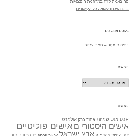
מה באמת קרה במלחמת העצמאות
ביום הזיכרון לשואה כל הקישורים
בלוגים מומלצים
רְסִיסִים מִמֶנִי – תמר שכטר
נושאים
נושאים
נושאים
אבטואנטישמיות
אולמרט
אהוד ברק
אישים פוליטיים
אישים היסטוריים
ארץ ישראל
אקדמיה
בן גוריון
הומור
אנטישמיות
ארצות הברית