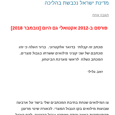
מדינת ישראל נכבשת בהליכה
תגובה אחת
פורסם ב-2012 אקטואלי גם היום [נובמבר 2018]
מכתב זה קבלתי בדואר אלקטרוני. ברור העלה כי זהו
מכתבם של שני קציני מילואים ששרתו בגבול מצרים.
המכתב נשלח לראשי מערכת הביטחון
זאב גלילי
צו המילואים שנחת בתיבת המכתבים שלי בישר על ארבעה
שבועות מילואים בקו הגבול המצרי. לכאורה שינוי מרענן
מהתעסוקות באזור יהודה ושומרון וגבול הרצועה, להם הורגל