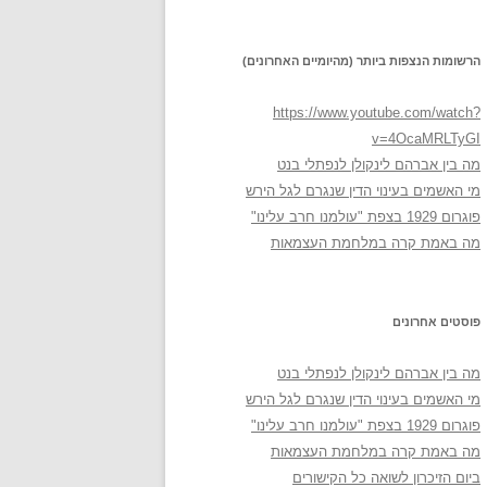
הרשומות הנצפות ביותר (מהיומיים האחרונים)
https://www.youtube.com/watch?
v=4OcaMRLTyGI
מה בין אברהם לינקולן לנפתלי בנט
מי האשמים בעינוי הדין שנגרם לגל הירש
פוגרום 1929 בצפת "עולמנו חרב עלינו"
מה באמת קרה במלחמת העצמאות
פוסטים אחרונים
מה בין אברהם לינקולן לנפתלי בנט
מי האשמים בעינוי הדין שנגרם לגל הירש
פוגרום 1929 בצפת "עולמנו חרב עלינו"
מה באמת קרה במלחמת העצמאות
ביום הזיכרון לשואה כל הקישורים