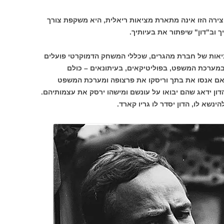
רה הזו אינה מתארת מציאות ריאלית, היא משקפת צורך
 וב"דון" שיפתור את בעיותיך.
מציאות של חברת מהגרים, שכללי המשחק הדמוקרטי פועלים
מערכת המשפט, בפוליטיקאים, בעיתונאים – כולם
. אם אנסו את בתך וריסקו את פרצופה ומערכת המשפט
ן ידאג שהם יבואו על עונשם ומישהו ירסק את עצמותיהם.
שא לו, הדון יסדר לו גריו קארד.