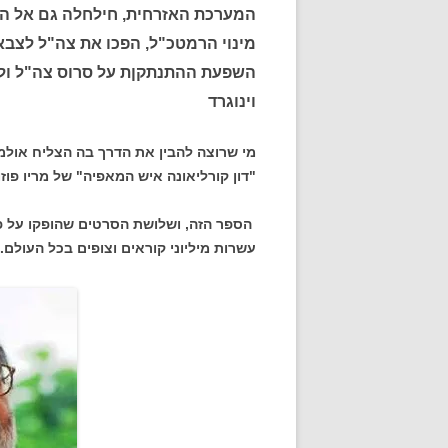
המערכת האזרחית, חילחלה גם אל המע
מינוי הרמטכ"ל, הפכו את צה"ל לצבא
השפעת ההתנתקןת על סרוס צה"ל ול
וינוגרד
מי שרוצה להבין את הדרך בה הצליח אולמר
"דון קורליאונה איש המאפיה" של מריו פוזו
הספר הזה, ושלושת הסרטים שהופקו על פיו
עשרות מיליוני קוראים וצופים בכל העולם.