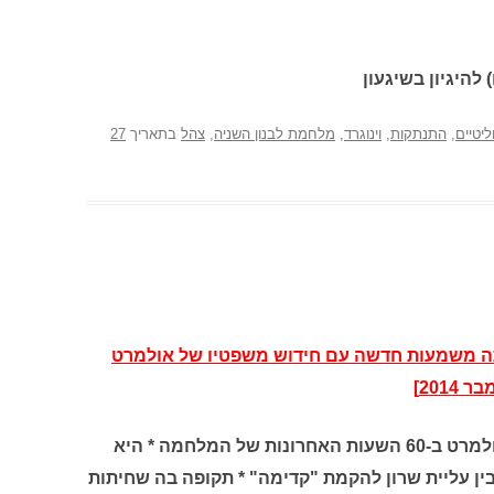
 להיגיון בשיגעון
ליטיים
,
התנתקות
,
וינוגרד
,
מלחמת לבנון השניה
,
צהל
בתאריך
27
ב-2008 מקבלים עתה משמעות חדשה עם חידוש משפטיו של אולמרט
201]
ועדת וינוגרד חיפשה את כשליו של אולמרט ב-60 השעות האחרונות של המלחמה * היא
ן עליית שרון להקמת "קדימה" * תקופה בה שחיתות