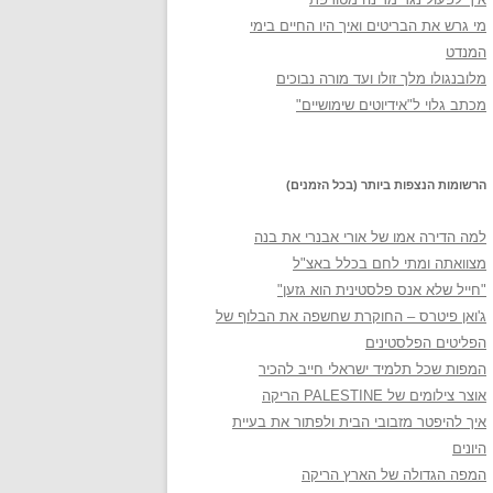
מי גרש את הבריטים ואיך היו החיים בימי
המנדט
מלובנגולו מלך זולו ועד מורה נבוכים
מכתב גלוי ל"אידיוטים שימושיים"
הרשומות הנצפות ביותר (בכל הזמנים)
למה הדירה אמו של אורי אבנרי את בנה
מצוואתה ומתי לחם בכלל באצ"ל
"חייל שלא אנס פלסטינית הוא גזען"
ג'ואן פיטרס – החוקרת שחשפה את הבלוף של
הפליטים הפלסטינים
המפות שכל תלמיד ישראלי חייב להכיר
אוצר צילומים של PALESTINE הריקה
איך להיפטר מזבובי הבית ולפתור את בעיית
היונים
המפה הגדולה של הארץ הריקה