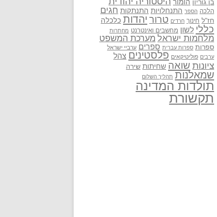
היסטוריה יהודית
בן גוריון
הומור
חגים
התנתקות
התנחלויות
הלכה
הספר
יהדות
טרור
חז"ל
כלכלה
חינוך
חרדים
כללי
לשון
מחשבים ואינטרנט
מחתרות
מלחמות ישראל
מערכת המשפט
ספרים
ספרות
ערביי ישראל
ספרות עברית
פלסטינים
צהל
פוליטיקאים
ערבים
שואה
ציונות
שחיתות
שירה
שמאלנות
תהליך השלום
תולדות המדינה
תקשורת