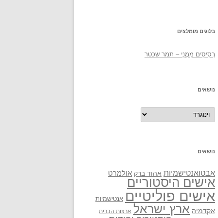
בלוגים מומלצים
רְסִיסִים מִמֶנִי – תמר שכטר
נושאים
נושאים
נושאים
אבטואנטישמיות
אולמרט
אהוד ברק
אישים היסטוריים
אישים פוליטיים
אנטישמיות
ארץ ישראל
אקדמיה
ארצות הברית