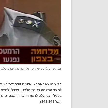
במקום לנהל את המלחמה מן הבור התרוצץ מאולפן לא
חלוץ נמצא "אחראי אישית ופיקודית לעובד
למצב הסלמה בזירת הלבנון, שיכלו לסייע 
בפניו". כל אלה לדעת הוועדה "מצטרפים
(עמ' 141-143).