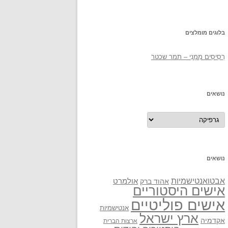
בלוגים מומלצים
רְסִיסִים מִמֶנִי – תמר שכטר
נושאים
נושאים
נושאים
אבטואנטישמיות
אולמרט
אהוד ברק
אישים היסטוריים
אישים פוליטיים
אנטישמיות
ארץ ישראל
אקדמיה
ארצות הברית