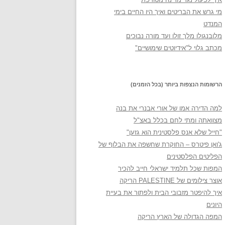
מי גרש את הבריטים ואיך היו החיים בימי
המנדט
מלובנגולו מלך זולו ועד מורה נבוכים
מכתב גלוי ל"אידיוטים שימושיים"
הרשומות הנצפות ביותר (בכל הזמנים)
למה הדירה אמו של אורי אבנרי את בנה
מצוואתה ומתי לחם בכלל באצ"ל
"חייל שלא אנס פלסטינית הוא גזען"
ג'ואן פיטרס – החוקרת שחשפה את הבלוף של
הפליטים הפלסטינים
המפות שכל תלמיד ישראלי חייב להכיר
אוצר צילומים של PALESTINE הריקה
איך להיפטר מזבובי הבית ולפתור את בעיית
היונים
המפה הגדולה של הארץ הריקה