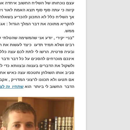
עצם נוכחותו של השליח החשוב איחדה את
קיווה כי עתה סוף סוף תצא האמת לאור ויו
אך השליח כלל לא התכוון להכריע בשאלה 
להקריא מתוכה את דבר המלך הגדול : אג
ממש.
"בניי יקירי , יודע אני שהמשימה שהטלתי 
רבים ושלא תמיד תדעו כיצד לעשות את רצונ
ובעיה פרטית. הרשו לי לתת לכם עצה כללי
אינכם מוכרחים להסכים על כל דבר ודבר 
ולשקול את הדברים בענווה ובצוותא כדי לה
סביב אותו השולחן ותטכסו עצה כאיש אחד ,
אם תטעו ולא תכוונו לרצוני המדוייק , 
הדבר החשוב לי ביותר הוא
שתחיו זה לצד