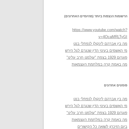
הרשומות הנצפות ביותר (מהיומיים האחרונים)
https://www.youtube.com/watch?
v=4OcaMRLTyGI
מה בין אברהם לינקולן לנפתלי בנט
מי האשמים בעינוי הדין שנגרם לגל הירש
פוגרום 1929 בצפת "עולמנו חרב עלינו"
מה באמת קרה במלחמת העצמאות
פוסטים אחרונים
מה בין אברהם לינקולן לנפתלי בנט
מי האשמים בעינוי הדין שנגרם לגל הירש
פוגרום 1929 בצפת "עולמנו חרב עלינו"
מה באמת קרה במלחמת העצמאות
ביום הזיכרון לשואה כל הקישורים