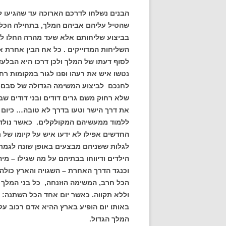
הבנים נשלחו לדרכם הארוכה עד שהגיעו 
שהטיל עליהם אביהם המלך, בתחילה הכל הת
בביצוע שליחותם אלא שעד מהרה החלו להתג
השליחות המדוייקים . כל אח הבין אחרת 
לסוף דעתו של המלך ולכן דרכו היא הבלעדי
נטשו איש את רעהו ופנו לגור במקומות רחוק
לחנכם לביצוע המשימה הגדולה של סבם- ה
שלא רחוק משם גרים דודים ובני דודים שב
את דרך הישר וטעו בדרך לא טובה… כיום
ללמוד ממעשיהם המקולקלים. כאשר נולדו 
החדשים אפילו לא ידעו איש על קיומו של ר
לגלות ששניהם מבצעים באופן שונה לגמר
הילדים ודיווחו בבתיהם על מה שגילו – 
וכנגד הדרך האחרת – השגויה והארץ כולה
הכל חרב, המשימה הוזנחה, כל בני המלך 
וללא תקווה. כאשר יום אחד הכל השתנה:
באותו יום הופיע בארץ ההיא אדם רכוב ע
המלך הגדול.