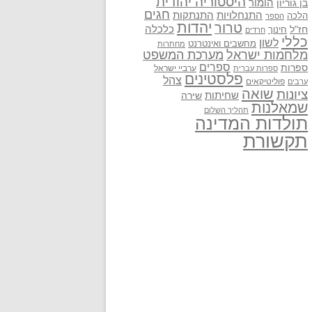
היסטוריה יהודית
בן גוריון
הומור
חגים
התנתקות
התנחלויות
הלכה
הספר
יהדות
טרור
חז"ל
כלכלה
חינוך
חרדים
כללי
לשון
מחשבים ואינטרנט
מחתרות
מלחמות ישראל
מערכת המשפט
ספרים
ספרות
ערביי ישראל
ספרות עברית
פלסטינים
צהל
פוליטיקאים
ערבים
שואה
ציונות
שחיתות
שירה
שמאלנות
תהליך השלום
תולדות המדינה
תקשורת