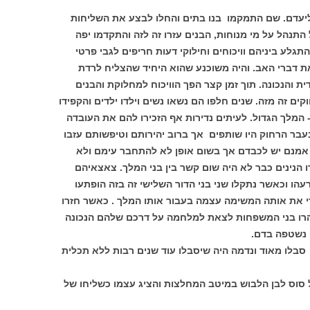
ליעדם. שם התמקמו בנו בתים והחלו לבצע את השליחות
נהל על מי מנוחות, הבנים עזרו זה לזה והתקדמו יפה
לע ביניהם וויכוחים וחילוקי דעות חריפים לגבי פרטי
את דברי האב. והיה משוכנע שהוא היחיד שהצליח לרדת
ת והנכונה. תוך זמן קצר הפך הוויכוח למחלוקת והבנים
ים זה מזה. שנים חלפו הם נשאו נשים וילדו ילדים והקפידו
מלך הגדול. לעיתים נדירות אף הזכירו להם את העובדה
עבר הרחוק היו שותפים אך ברוב יהירותם וטיפשותם עזבו
 אמנם יש לכבדם אך בשום אופן לא להתחבר עימם ולא
הנינים כבר לא היה שום קשר בין בני המלך. צאצאיהם
עהו וכאשר נתקלו שני בני הדור השלישי זה בזה הופתעו
י את אותה המשימה עצמה בעבור אותו המלך . כאשר חזרו
מיהרו בני המשפחות לצאת למלחמה על דרכם שלהם הנכונה
 נשטפה בדם.
סבלו מאוד ונדמה היה שיסבלו עוד שנים רבות ללא תכלית
ל סוס לבן הלבוש במיטב המחלצות והציג עצמו כשליחו של