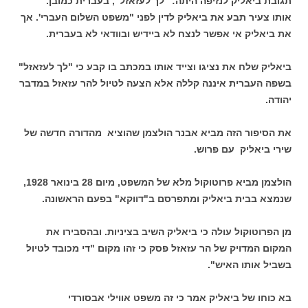
תגובת ביאליק לנזיפה היתה: "לך לעזאזל", בעברית כמובן.
אותו צעיר תבע את ביאליק לדין לפני "משפט השלום העברי'. אך
את ביאליק אי אפשר לנצח לא ביידיש ובוודאי לא בעברית.
ביאליק שלח את נציגו וצייד אותו במכתב בו קבע כי "לך לעזאזל"
בשפה העברית איננה קללה אלא הצעה לטיול להר עזאזל במדבר
יהודה.
את הסיפור הזה מביא אבנר הולצמן שהוציא מהדורה חדשה של
שירי ביאליק עם פרוש.
הולצמן מביא פרוטוקול מלא של המשפט, מיום 28 בינואר 1928,
שנמצא בבית ביאליק ומתפרסם ב"דווקא" בפעם הראשונה.
מן הפרוטוקול עולה כי ביאליק השיב בציניות. ובהסבירו את
המקום המדויק של הר עזאזל פסק כי זהו מקום "די מכובד לטיול
בשביל אותו האיש".
בא כוחו של ביאליק אמר כי זה משפט אווילי אבסורדי