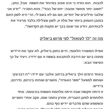
להבות. הוא הודה כי אינו אוהב במיוחד את השפה אבל, כתב,
"חשוב יותר מאשר אהבה: יחס של כבוד". והוא הסביר: "יודע אני
שלגבי מיליונים של יהודים, אם גם לא בשבילי, הרי היא לשון האם
במובן העמוק ביותר של מלה זו, לשון שצלילה בלבד מרעיד את
ליבותיהם, ויודע אני שגם בכך יש מקצת מן הקדושה".
מה זה "לך לעזאזל" לפי פרוש ביאליק
אפילו המשורר הלאומי, חיים נחמן ביאליק, לא עקר את היידיש
מתוכו ביום יום הירבה להתבטא בשפה זו עם ידידיו. ויעיד על כך
הסיפור הבא:
באחד הימים הלך ביאליק ברחוב אלנבי עם ידידו י"ח רבניצקי
ושותפו למפעל "ספר האגדה", והשניים שוחחו ביניהם, כדרכם,
ביידיש.
זו היתה תקופה שבה היתה מלחמת השפות בעיצומה. אחד
הלוחמים למען העברית, אהרון נחמני שמו, עקב אחרי השניים
וכששמע שהם מדברים יידיש נזף בהם.