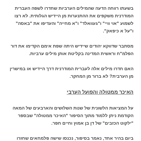
בשעתו רווחה הדעה שהמילים הערביות שחדרו לשפה העברית
המודרנית משקפים את ההתנערות מן היידיש הגלותית. לא רצו
לשמוע "אוי וויי" ו"געוואלד" ו"א מחייה" והעדיפו את "באסה"
ו"על א כיפאק".
מסתבר שדווקא יהודים שיידיש היתה שפת אימם הקדימו את דור
הפלמ"ח וראשית המדינה בקליטת אותן מילים ערביות.
האם חדרו מילים אלה לעברית המודרנית דרך היידיש או במישרין
מן הערבית? לא ברור מן המחקר.
האיכר ממטולה והפועל הערבי
על המציאות הלשונית של שנות השלושים והארבעים של המאה
הקודמת ניתן ללמוד מתוך הסיפור "האיכר ממטולה" שבספר
"ילקוט הכזבים" של דן בן אמוץ וחיים חפר.
ביום בהיר אחד, נאמר בסיפור, נכנסו שישה פלמחאים שחזרו