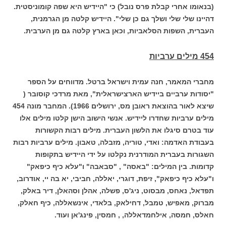
(בנאומו אחרי קבלת פרס נובל) כי "היידיש היא שפה קומוניסטית.
דהיינו שלי שלי ושלך גם כן שלי". היידיש קלטה מן הגרמנית,
העברית, השפות הסלאביות, וכאן בארץ קלטה גם מן הערבית.
454 מילים ערביות
מחברי המאמר, חנה עמית וישראל ברטל. מדווחים על הספר
"יסודות ערביים ביידיש הארצישראלית", מאת מרדכי קוסובר (
שיצא לאור בהוצאת ראובן מס, ירושלים 1966). המחבר מונה 454
מילים ערביות שחדרו ליידיש. אנשי הישוב הישן קלטו מילים אלו
עוד בטרם סיגלו את הלשון העברית. מילים רבות הקשורות
בעבודת האדמה: ואדי, טוריה, מזבלה, טאבון. מילים ערביות רבות
השגורות בעברית המודרנית נקלטו על ידי היידיש בתקופות
קדומות. בין המילים: "באסה" , "סבאבה" ו"עלא כיף כיפאק"
ו"עלא כיף כיפאק", זיפת, דוגרי, יאללה, חביבי, יא בה יי, אודרוב,
תפדאל, נאחס, מבסוט, ניג'ס, פשלה, אהלן וסהאלן, דיר באלק,
מברוק, מאפיש, טמבל, דחילאק, בלאדי, אינשאללה, כיף חאלק,
חאלס, חמסה, אילחמדאללה, , חמסין, פינג'אן ועוד.