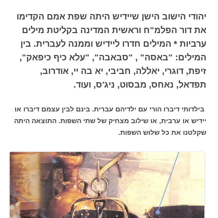
יהודי הישוב הישן שיידיש היתה שפת אמם הקדימו
את דור הפלמ"ח וראשית המדינה בקליטת מילים
ערביות * המילים חדרו ליידיש וממנה לעברית. בין
המילים: "באסה" , "סבאבה", "עלא כיף כיפאק",
זיפת, דוגרי, יאללה, חביבי, יא בה יי, אודרוב,
תפדאל, נאחס, מבסוט, ניג'ס, ועוד.
בילדותי דיברו הורי עם ילדיהם עברית. בינם לבין עצמם דיברו או
יידיש או ערבית, או שילוב מצחיק של שתי השפות. התוצאה היתה
שקלטנו את כל שלוש השפות.