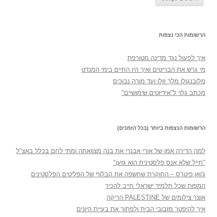
הרשומות הכי נצפות
איך לפעול נגד מדינה מטורפת
מי גרש את הבריטים ואיך היו החיים בימי המנדט
מלובנגולו מלך זולו ועד מורה נבוכים
מכתב גלוי ל"אידיוטים שימושיים"
הרשומות הנצפות ביותר (בכל הזמנים)
למה הדירה אמו של אורי אבנרי את בנה מצוואתה ומתי לחם בכלל באצ"ל
"חייל שלא אנס פלסטינית הוא גזען"
ג'ואן פיטרס – החוקרת שחשפה את הבלוף של הפליטים הפלסטינים
המפות שכל תלמיד ישראלי חייב להכיר
אוצר צילומים של PALESTINE הריקה
איך להיפטר מזבובי הבית ולפתור את בעיית היונים