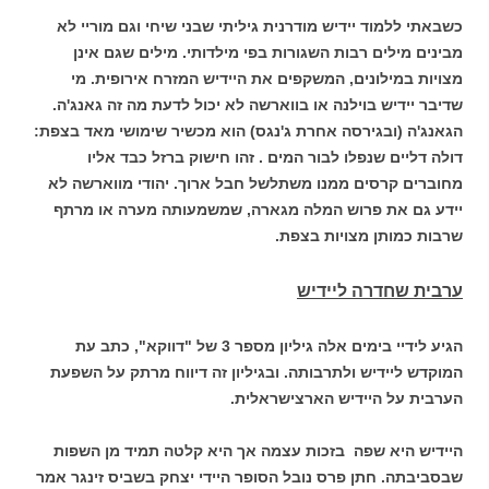
כשבאתי ללמוד יידיש מודרנית גיליתי שבני שיחי וגם מוריי לא
מבינים מילים רבות השגורות בפי מילדותי. מילים שגם אינן
מצויות במילונים, המשקפים את היידיש המזרח אירופית. מי
שדיבר יידיש בוילנה או בווארשה לא יכול לדעת מה זה גאנג'ה.
הגאנג'ה (ובגירסה אחרת ג'נגס) הוא מכשיר שימושי מאד בצפת:
דולה דליים שנפלו לבור המים . זהו חישוק ברזל כבד אליו
מחוברים קרסים ממנו משתלשל חבל ארוך. יהודי מווארשה לא
יידע גם את פרוש המלה מגארה, שמשמעותה מערה או מרתף
שרבות כמותן מצויות בצפת.
ערבית שחדרה ליידיש
הגיע לידיי בימים אלה גיליון מספר 3 של "דווקא", כתב עת
המוקדש ליידיש ולתרבותה. ובגיליון זה דיווח מרתק על השפעת
הערבית על היידיש הארצישראלית.
היידיש היא שפה בזכות עצמה אך היא קלטה תמיד מן השפות
שבסביבתה. חתן פרס נובל הסופר היידי יצחק בשביס זינגר אמר