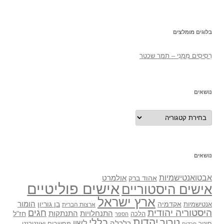
בלוגים מומלצים
רְסִיסִים מִמֶנִי – תמר שכטר
נושאים
נושאים
נושאים
אבטואנטישמיות
אולמרט
אהוד ברק
אישים פוליטיים
אישים היסטוריים
ארץ ישראל
אקדמיה
בן גוריון
הומור
אנטישמיות
ארצות הברית
היסטוריה יהודית
חגים
התנתקות
התנחלויות
חז"ל
הלכה
הספר
יהדות
כללי
טרור
לשון
כלכלה
מחשבים ואינטרנט