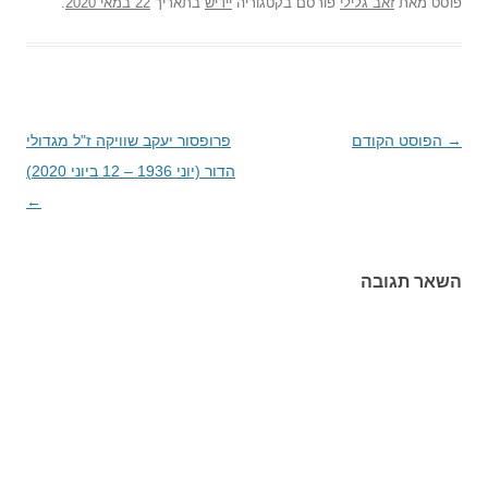
פוסט
מאת
זאב גלילי
פורסם בקטגוריה
יידיש
בתאריך
22 במאי 2020
.
→
ניווט
הפוסט הקודם
פרופסור יעקב שוויקה ז"ל מגדולי
בפוסטים
הדור (יוני 1936 – 12 ביוני 2020)
←
השאר תגובה