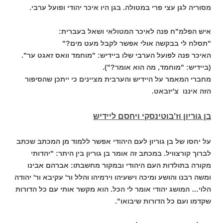
מסוריה לגן עצי פרי במטולה. בגן היו איכר יהודי ופועל ערבי.
איש הפלמ"ח פנה לאיכר המטולאי ושאל בעברית:
"תסלח לי בבקשה אולי אפשר לקבל מעט מים?"
האיכר פנה לפועל הערבי שלו ביידיש: "מוחמד וואס זאגט ער".
(ביידיש: "מוחמד, מה הוא אומר?").
מחברי המאמר על היידיש והערבית מציינים כי ייתכן שהסיפור
הזה איננו צ'יזבאט.
בן גוריון וז'בוטינסקי ויחסם ליידיש
על יחסו של בן גוריון לעם היהודי אפשר ללמוד מן המכתב שכתב
לברוך קורצוויל. במכתב זה אומר בן גוריון בין היתר: "יהדותי
מקורה בתולדות העם היהודי ובמקור מחשבתו: אברהם אבינו
ומשה רבנו והושע ומיכה וישעיהו וירמיהו והלל ור' עקיבא ור' יהודה
הלוי… המושג יהודי אומר לי הכל. הוא מקשר אותי עם כל הדורות
שקדמו ועם כל הדורות שיבואו".