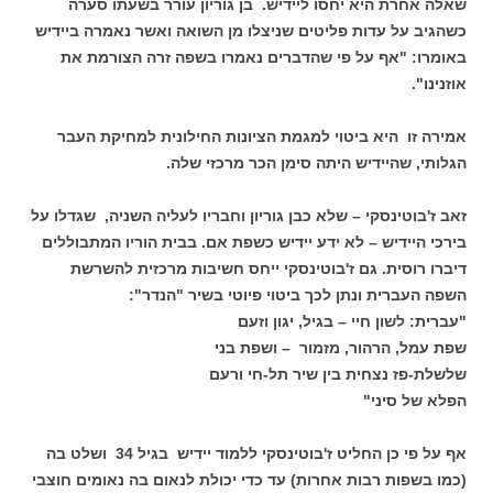
שאלה אחרת היא יחסו ליידיש. בן גוריון עורר בשעתו סערה
כשהגיב על עדות פליטים שניצלו מן השואה ואשר נאמרה ביידיש
באומרו: "אף על פי שהדברים נאמרו בשפה זרה הצורמת את
אוזנינו".
אמירה זו היא ביטוי למגמת הציונות החילונית למחיקת העבר
הגלותי, שהיידיש היתה סימן הכר מרכזי שלה.
זאב ז'בוטינסקי – שלא כבן גוריון וחבריו לעליה השניה, שגדלו על
בירכי היידיש – לא ידע יידיש כשפת אם. בבית הוריו המתבוללים
דיברו רוסית. גם ז'בוטינסקי ייחס חשיבות מרכזית להשרשת
השפה העברית ונתן לכך ביטוי פיוטי בשיר "הנדר":
"עברית: לשון חיי – בגיל, יגון וזעם
שפת עמל, הרהור, מזמור – ושפת בני
שלשלת-פז נצחית בין שיר תל-חי ורעם
הפלא של סיני"
אף על פי כן החליט ז'בוטינסקי ללמוד יידיש בגיל 34 ושלט בה
(כמו בשפות רבות אחרות) עד כדי יכולת לנאום בה נאומים חוצבי