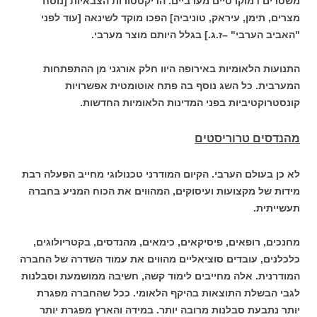
משטרים דמוקרטיים מערביים. הדיקטטורות הצבאיות [נוסח
מצרים, תימן, עיראק, טוניביה] הפכו מוקד לשינאה [עוד לפני
"האביב הערבי" –ז.ג.] בגלל היותם מוצר מערבי.
התנועות הלאומיות באירופה היוו חלק אורגני מן ההתפתחות
המערבית. כל השג נוסף בה פתח אוטומטית אפשרויות
קונסטרוקטיביות בפני המדינות הלאומיות החדשות.
מהנדסים טרוריסטים
לא כן בעולם הערבי. הקיום המודרני טכנולוגי מחייב הפעלה רבת
מידות של מקצועות ועיסוקים, המהווים את הכוח המניע בחברה
תעשייתית.
מחנכים, רופאים, פיסיקאים, כימאים, מהנדסים, בקטריולוגים,
כלכלנים, עובדים סוציאליים מהווים את עמוד השדרה של החברה
המודרנית. אלה מחייבים לימוד קשה, חשיבה ממושמעת וסבלנות
לגבי הבשלת התוצאות בהיקף הלאומי. ככל שהחברה מפגרת
יותר נתבעת סבלנות מרובה יותר. במידה והארץ מפגרת יותר