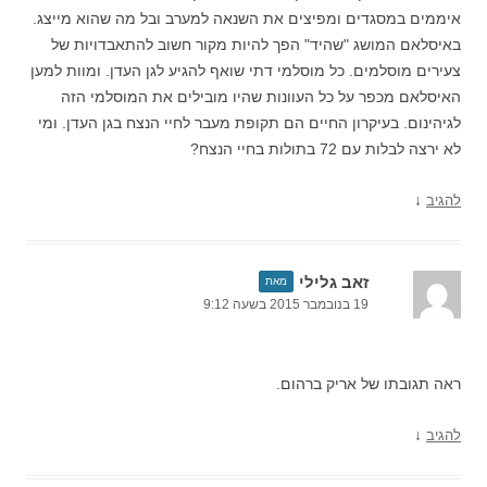
איממים במסגדים ומפיצים את השנאה למערב ובל מה שהוא מייצג.
באיסלאם המושג "שהיד" הפך להיות מקור חשוב להתאבדויות של
צעירים מוסלמים. כל מוסלמי דתי שואף להגיע לגן העדן. ומוות למען
האיסלאם מכפר על כל העוונות שהיו מובילים את המוסלמי הזה
לגיהינום. בעיקרון החיים הם תקופת מעבר לחיי הנצח בגן העדן. ומי
לא ירצה לבלות עם 72 בתולות בחיי הנצח?
↓
להגיב
זאב גלילי
מאת
19 בנובמבר 2015 בשעה 9:12
ראה תגובתו של אריק ברהום.
↓
להגיב