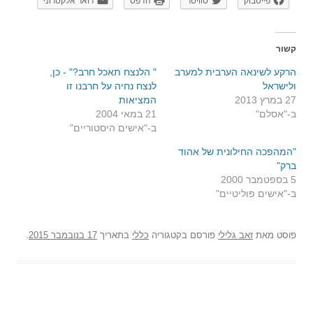
פייסבוק
טוויטר
הדפס
דואר אלקטרוני
קשור
הרקע לשינאה הערבית למערב
" הלנצח תאכל חרב?" - כן,
ולישראל
לנצח נחיה על חרבנו זו
27 במרץ 2013
המציאות
ב-"אסלם"
21 במאי 2004
ב-"אישים היסטוריים"
"המהפכה החילונית של אהוד
ברק"
5 בספטמבר 2000
ב-"אישים פוליטיים"
פוסט
מאת
זאב גלילי
פורסם בקטגוריה
כללי
בתאריך
17 בנובמבר 2015
.