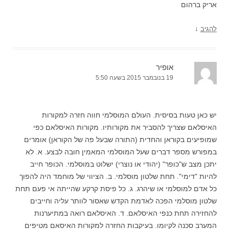
אריק ברהום
↓
להגיב
אופיר
19 בנובמבר 2015 בשעה 5:50
יש כאן טעות בסיסית. העולם המוסלמי חווה חזרה למקורות
האיסלאם שצריך להסביר את מקורותיו. מקורות האיסלאם כפי
שמופיעים בקוראן והחדית (התורה שבעל פה של הקוראן) אומרים
במפורש מספר דברים שעל המוסלמי המאמין חובה לבצע. א. לא
יתכן מצב ש"כופר" (יהודי או נוצרי) ישלוט במוסלמי. הכופר חייב
להיות "דימי". תחת שלטון מוסלמי. ב. הציווי של מוחמד היה להפוך
כל אדם למוסלמי או שיהרג. ג. כל פיסת קרקע שהייתה אי פעם תחת
שלטון מוסלמי הפכה לאדמת הקדש שאסור לוותר עליה וחייבים
להחזירה תחת כנפי האיסלאם. ד. האיסלאם רואה במתיערנות
המערב סכנה לקיומו. בעיקבות החזרה למקורות האיסאם מטיפים