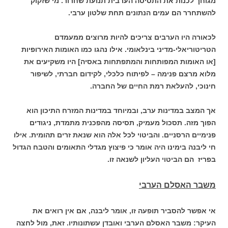
מגוחך לכנות את התסיסה הערבית תנועת שחרור. מי שזקוק
להשתחרר הם עמים הנתונים תחת שלטון ערבי.
לכאורה היו הערבים צריכים להיות מרוצים ממעמדם
הטריטוריאלי-מדיני בינלאומי. אילו נהגו כמו האומות האירופיות
[או האומות המפותחות והמתפתחות באסיה] היו משקיעים את
מלוא מרצם פנימה – לפיתוח כלכלי, לקידום חברתי, לשיפור
חינוכי, להעלאת רמת החיים של החברה.
אך המצב במדינות ערב, ובמיוחד במדינות המזרח התיכון הוא
הפוך מזה. תסכול מעמיק, תסיסה מהפכנית מתמדת, ניגודים
פנימיים הרסניים. והביטוי לכל אלה הוא שנאת זרים תהומית. אילו
חי ליבנה בימינו היה אומר כי פיצוץ מגדלי התאומים והטבח הגדול
בפריז הם הביטוי העליון לשנאה זו.
משבר האסלם הערבי
אי אפשר להסביר תופעה זו, אומר ליבנה, אם אין רואים את
העיקר: משבר האסלם הערבי ואובדן עשתונותיו. זאת, מול לחצה