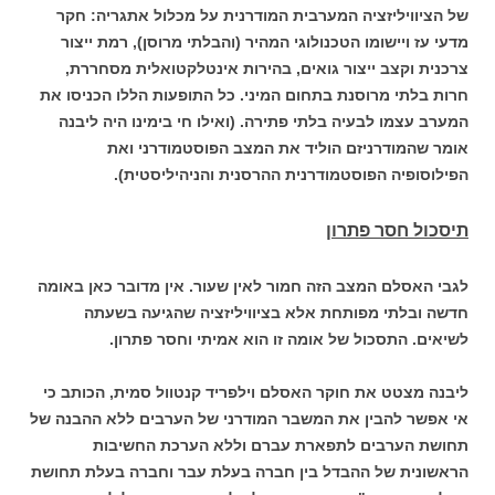
של הציוויליזציה המערבית המודרנית על מכלול אתגריה: חקר
מדעי עז ויישומו הטכנולוגי המהיר (והבלתי מרוסן), רמת ייצור
צרכנית וקצב ייצור גואים, בהירות אינטלקטואלית מסחררת,
חרות בלתי מרוסנת בתחום המיני. כל התופעות הללו הכניסו את
המערב עצמו לבעיה בלתי פתירה. (ואילו חי בימינו היה ליבנה
אומר שהמודרניזם הוליד את המצב הפוסטמודרני ואת
הפילוסופיה הפוסטמודרנית ההרסנית והניהיליסטית).
תיסכול חסר פתרון
לגבי האסלם המצב הזה חמור לאין שעור. אין מדובר כאן באומה
חדשה ובלתי מפותחת אלא בציוויליזציה שהגיעה בשעתה
לשיאים. התסכול של אומה זו הוא אמיתי וחסר פתרון.
ליבנה מצטט את חוקר האסלם וילפריד קנטוול סמית, הכותב כי
אי אפשר להבין את המשבר המודרני של הערבים ללא ההבנה של
תחושת הערבים לתפארת עברם וללא הערכת החשיבות
הראשונית של ההבדל בין חברה בעלת עבר וחברה בעלת תחושת