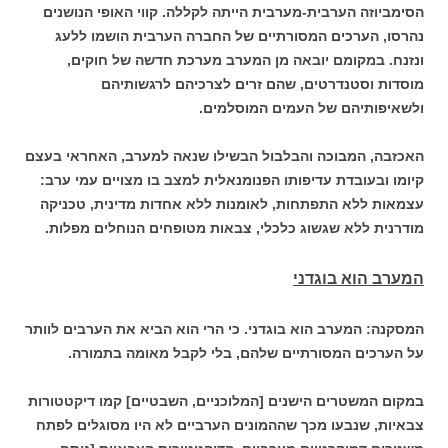
הסימביוזה הערבית-מערבית הייתה לקללה. קווי האופי הנושנים
נהרסו, הערכים המסורתיים של החברה הערבית הושמו ללעג
ונזנח. במקומם יובאה מן המערב מערכת חדשה של חוקים,
מוסדות וסטנדרטים, שהם זרים לצרכיהם לרגשותיהם
ולשאיפותיהם של העמים המוסלמים.
האכזבה, המבוכה והבלבול הבשילו שנאה למערב, האחראי בעצם
קיומו ובעובדת עדיפותו הפנומנאלית למצב בו מצויים עמי ערב:
עצמאות ללא התפתחות, לאומנות ללא אחדות מדינית, טכניקה
מודרנית ללא שגשוג כלכלי, צבאות מטופחים הנוחלים מפלות.
המערב הוא בוגדני
המסקנה: המערב הוא בוגדני. כי הרי הוא הביא את הערבים לוותר
על הערכים המסורתיים שלהם, בלי לקבל מאומה בתמורה.
במקום המשטרים הישנים [המלוכניים, השבטיים] קמו דיקטטורות
צבאיות, שנבעו מכך שההמונים הערביים לא היו מסוגלים לפתח