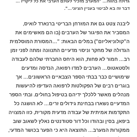
גדולה בהווה… "המערב מזכיר לעולם הערבי את כל ליקוייו …
דבר זה בא לביטוי בעניין הציוני…".
ליבנה צטט גם את המזרחן הבריטי ברנארד לואיס,
המסביר את הפיגור של הערבים (בו הם מאשימים את
ה"קולוניאליזם") במלים הבאות: "…המסורת המוסלמית
הגדולה של מחקר וניסוי מדעיים התנוונה ומתה לפני זמן
רב… חמור לא פחות, הוא היחס החברתי שלהם לעבודה
ולסטאטוס… הערבים למדו רפואה, הנדסה ומדעים
שימושיים כבר בבתי הספר הצבאיים הראשונים… אך
בוגרים רבים של הפקולטות לרפואה העדיפו להיעשות
מנהלים מאשר ללכלך ידיהם בטיפול בחולים. ובתי הספר
המדעיים נשארו בבחינת גידולים זרים… לא הושגה כל
התקדמות אמיתית של עבודה מדעית מקורית, כזו המצויה
ביפאן, בסין ובהודו וכל דור סטודנטים נאלץ לשאוב שוב
ממקורות המערב… התוצאה היא כי הפער בכושר המדעי,