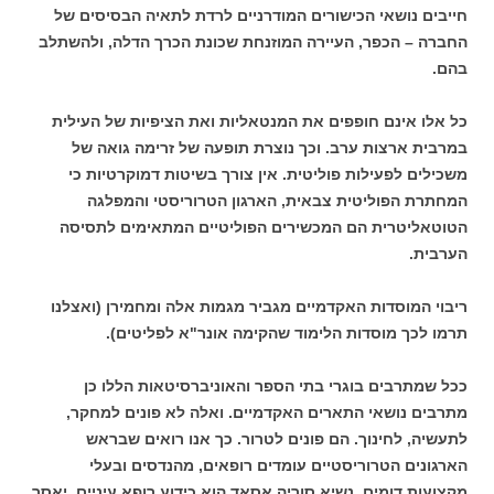
חייבים נושאי הכישורים המודרניים לרדת לתאיה הבסיסים של
החברה – הכפר, העיירה המוזנחת שכונת הכרך הדלה, ולהשתלב
בהם.
כל אלו אינם חופפים את המנטאליות ואת הציפיות של העילית
במרבית ארצות ערב. וכך נוצרת תופעה של זרימה גואה של
משכילים לפעילות פוליטית. אין צורך בשיטות דמוקרטיות כי
המחתרת הפוליטית צבאית, הארגון הטרוריסטי והמפלגה
הטוטאליטרית הם המכשירים הפוליטיים המתאימים לתסיסה
הערבית.
ריבוי המוסדות האקדמיים מגביר מגמות אלה ומחמירן (ואצלנו
תרמו לכך מוסדות הלימוד שהקימה אונר"א לפליטים).
ככל שמתרבים בוגרי בתי הספר והאוניברסיטאות הללו כן
מתרבים נושאי התארים האקדמיים. ואלה לא פונים למחקר,
לתעשיה, לחינוך. הם פונים לטרור. כך אנו רואים שבראש
הארגונים הטרוריסטיים עומדים רופאים, מהנדסים ובעלי
מקצועות דומים. נשיא סוריה אסאד הוא כידוע רופא עיניים, יאסר