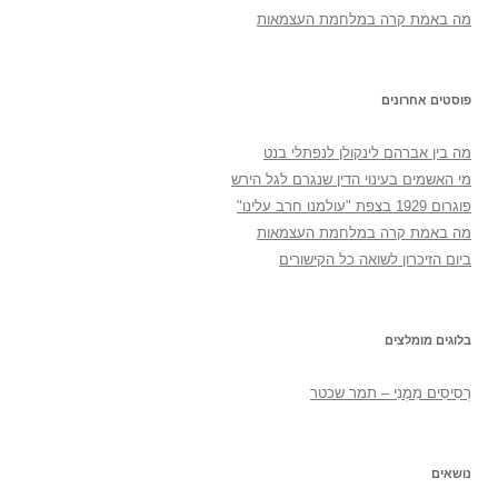
מה באמת קרה במלחמת העצמאות
פוסטים אחרונים
מה בין אברהם לינקולן לנפתלי בנט
מי האשמים בעינוי הדין שנגרם לגל הירש
פוגרום 1929 בצפת "עולמנו חרב עלינו"
מה באמת קרה במלחמת העצמאות
ביום הזיכרון לשואה כל הקישורים
בלוגים מומלצים
רְסִיסִים מִמֶנִי – תמר שכטר
נושאים