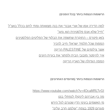
הרשומות הנצפות ביותר (בכל הזמנים)
למה הדירה אמו של אורי אבנרי את בנה מצוואתה ומתי לחם בכלל באצ"ל
"חייל שלא אנס פלסטינית הוא גזען"
ג'ואן פיטרס – החוקרת שחשפה את הבלוף של הפליטים הפלסטינים
המפות שכל תלמיד ישראלי חייב להכיר
אוצר צילומים של PALESTINE הריקה
איך להיפטר מזבובי הבית ולפתור את בעיית היונים
המפה הגדולה של הארץ הריקה
הרשומות הנצפות ביותר (מהיומיים האחרונים)
https://www.youtube.com/watch?v=4OcaMRLTyGI
מה בין אברהם לינקולן לנפתלי בנט
מי האשמים בעינוי הדין שנגרם לגל הירש
פוגרום 1929 בצפת "עולמנו חרב עלינו"