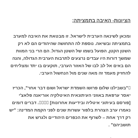
הציונות- האיבה בתמציתה;
ומכאן לשינאה הערבית לישראל. זו מבטאת את האיבה למערב
בתמציתה ובשיאה. נוספת לה התחושה שהיהודים הם לא רק
השטן הקטן, הפועל בשמו של השטן הגדול. הם הרי בני המוות
שמשך דורות היו עבדים נרצעים לתרבות הערבית הגדולה, והנה
הם באים אל לב לבו של האזור הערבי, תוקעים בו יתד ומצליחים
להחזיק מעמד זה מאה שנים מול הנחשול הערבי.
"בשבילנו שלום פרושו השמדת ישראל ושום דבר אחר", הכריז
יאסר ערפאת באוזני העיתונאית האיטלקיה אוריאנה פלאצ'י
[פורסם בעיתוני איטליה ובידיעות אחרונות] . דברים דומים
נאמרו ערב הצהרת בלפור עשרות שנים לפני הקמת המדינה: "יש
רק דרך אחת – לשרוף את הכפרים היהודיים ולגרש את
תושביהם" .