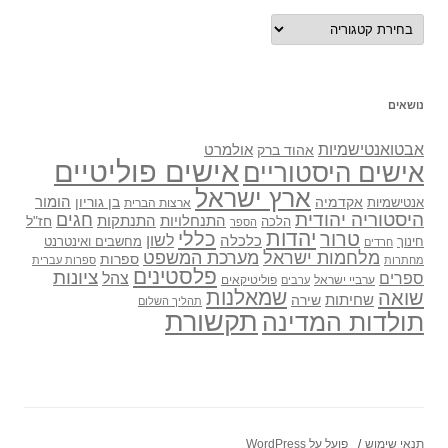
נושאים
נושאים
אבטואנטישמיות
אולמרט
אהוד ברק
אישים פוליטיים
אישים היסטוריים
ארץ ישראל
אקדמיה
בן גוריון
הומור
אנטישמיות
ארצות הברית
היסטוריה יהודית
חגים
התנתקות
התנחלויות
חז"ל
הלכה
הספר
יהדות
כללי
טרור
לשון
כלכלה
מחשבים ואינטרנט
חינוך
חרדים
מלחמות ישראל
מערכת המשפט
ספרות
מחתרות
ספרות עברית
פלסטינים
ציונות
ספרים
צהל
ערביי ישראל
פוליטיקאים
ערבים
שואה
שמאלנות
שחיתות
שירה
תהליך השלום
תקשורת
תולדות המדינה
תנאי שימוש
פועל על WordPress