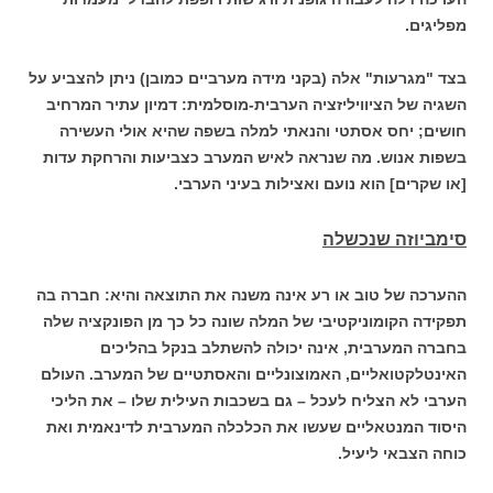
מפליגים.
בצד "מגרעות" אלה (בקני מידה מערביים כמובן) ניתן להצביע על
השגיה של הציוויליזציה הערבית-מוסלמית: דמיון עתיר המרחיב
חושים; יחס אסתטי והנאתי למלה בשפה שהיא אולי העשירה
בשפות אנוש. מה שנראה לאיש המערב כצביעות והרחקת עדות
[או שקרים] הוא נועם ואצילות בעיני הערבי.
סימביוזה שנכשלה
ההערכה של טוב או רע אינה משנה את התוצאה והיא: חברה בה
תפקידה הקומוניקטיבי של המלה שונה כל כך מן הפונקציה שלה
בחברה המערבית, אינה יכולה להשתלב בנקל בהליכים
האינטלקטואליים, האמוצונליים והאסתטיים של המערב. העולם
הערבי לא הצליח לעכל – גם בשכבות העילית שלו – את הליכי
היסוד המנטאליים שעשו את הכלכלה המערבית לדינאמית ואת
כוחה הצבאי ליעיל.