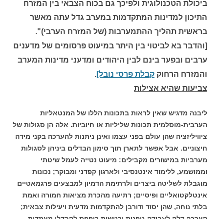
ביכולת הטכנולוגית ולפיכך גם בכוח הצבאי בין המזרח
התיכון למדינות המתקדמות במערב גדל עתה מאשר
בראשית תהליך ההתמערבות (של המזרח הערבי)".
[והדבר בא לביטוי בין היתר במיעוט פרסומים של מדענים
ערבים ובפער בינם לבין היהודים ומדעני מדינות המערב
והמזרח הרחוק
קבלת פרסי נובל]
.
צביעות שהיא אצילות
ליבנה מדגיש שאין לראות בתכונות הללו של המנטאליות
הערבית-מוסלמית תכונות שליליות או חיוביות. אלה הן סגולות של
ציוויליזציה שהן עולם בפני עצמו ואינן ניתנות להערכה בקני מידה
חיצוניים. אבל אפשר לתארן תוך סימון הבדלים ביניהן לסגולות
מערביות במישורים מקבילים: מיעוט נטייה לעמל שיטתי
וממושמע, ללימוד אינטנסיבי ולארגון קפדני ומבוקר; נכונות
מוגבלת לשליטה ביצרים ולרתימת הדמיון למבצעים פרגמאטיים
אינטלקטואליים ופיסיים; רתיעה מהכרת מציאות חמורה ואמת
בלתי נוחה, שהן יסוד ודורבן להתקדמות מדעית ויעילות צבאית;
הערכה דלה לעבודה גופנית ורגישות רופפת להבדלי מעמדות