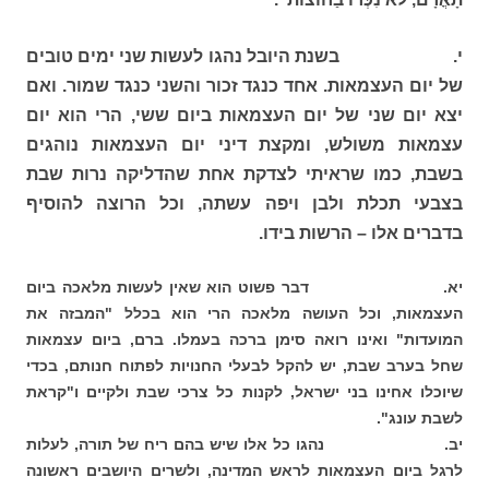
י. בשנת היובל נהגו לעשות שני ימים טובים
של יום העצמאות. אחד כנגד זכור והשני כנגד שמור. ואם
יצא יום שני של יום העצמאות ביום ששי, הרי הוא יום
עצמאות משולש, ומקצת דיני יום העצמאות נוהגים
בשבת, כמו שראיתי לצדקת אחת שהדליקה נרות שבת
בצבעי תכלת ולבן ויפה עשתה, וכל הרוצה להוסיף
בדברים אלו – הרשות בידו.
יא. דבר פשוט הוא שאין לעשות מלאכה ביום
העצמאות, וכל העושה מלאכה הרי הוא בכלל "המבזה את
המועדות" ואינו רואה סימן ברכה בעמלו. ברם, ביום עצמאות
שחל בערב שבת, יש להקל לבעלי החנויות לפתוח חנותם, בכדי
שיוכלו אחינו בני ישראל, לקנות כל צרכי שבת ולקיים ו"קראת
לשבת עונג".
יב. נהגו כל אלו שיש בהם ריח של תורה, לעלות
לרגל ביום העצמאות לראש המדינה, ולשרים היושבים ראשונה