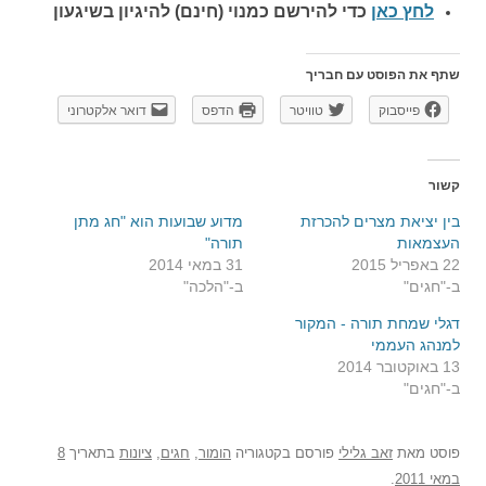
לחץ כאן
כדי להירשם כ
מנוי (חינם) להיגיון בשיגעון
שתף את הפוסט עם חבריך
פייסבוק
טוויטר
הדפס
דואר אלקטרוני
קשור
בין יציאת מצרים להכרזת
מדוע שבועות הוא "חג מתן
העצמאות
תורה"
22 באפריל 2015
31 במאי 2014
ב-"חגים"
ב-"הלכה"
דגלי שמחת תורה - המקור
למנהג העממי
13 באוקטובר 2014
ב-"חגים"
פוסט
מאת
זאב גלילי
פורסם בקטגוריה
הומור
,
חגים
,
ציונות
בתאריך
8
במאי 2011
.