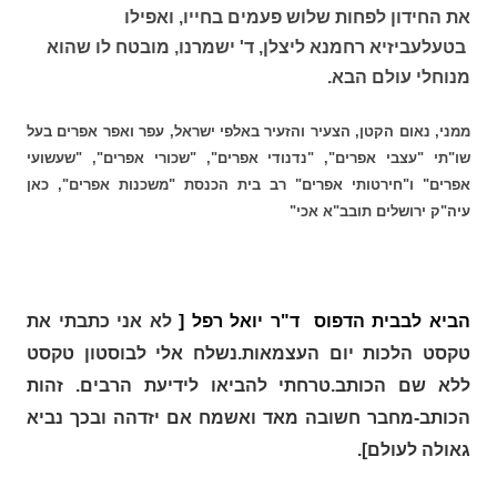
את החידון לפחות שלוש פעמים בחייו, ואפילו
בטעלעביזיא רחמנא ליצלן, ד' ישמרנו, מובטח לו שהוא
מנוחלי עולם הבא.
ממני, נאום הקטן, הצעיר והזעיר באלפי ישראל, עפר ואפר אפרים
בעל
שו"תי "עצבי אפרים", "נדנודי אפרים", "שכורי אפרים", "שעשועי
אפרים" ו"חירטותי אפרים"
רב בית הכנסת "משכנות אפרים", כאן
עיה"ק ירושלים תובב"א אכי"
הביא לבבית הדפוס ד"ר יואל רפל [
לא אני כתבתי את
טקסט הלכות יום העצמאות.נשלח אלי לבוסטון טקסט
ללא שם הכותב.טרחתי להביאו לידיעת הרבים. זהות
הכותב-מחבר חשובה מאד ואשמח אם יזדהה ובכך נביא
גאולה לעולם].