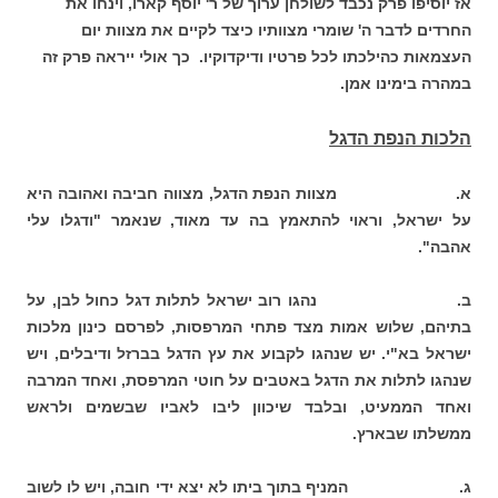
אז יוסיפו פרק נכבד לשולחן ערוך של ר' יוסף קארו, וינחו את
החרדים לדבר ה' שומרי מצוותיו כיצד לקיים את מצוות יום
העצמאות כהילכתו לכל פרטיו ודיקדוקיו. כך אולי ייראה פרק זה
במהרה בימינו אמן.
הלכות הנפת הדגל
א. מצוות הנפת הדגל, מצווה חביבה ואהובה היא
על ישראל, וראוי להתאמץ בה עד מאוד, שנאמר "ודגלו עלי
אהבה".
ב. נהגו רוב ישראל לתלות דגל כחול לבן, על
בתיהם, שלוש אמות מצד פתחי המרפסות, לפרסם כינון מלכות
ישראל בא"י. יש שנהגו לקבוע את עץ הדגל בברזל ודיבלים, ויש
שנהגו לתלות את הדגל באטבים על חוטי המרפסת, ואחד המרבה
ואחד הממעיט, ובלבד שיכוון ליבו לאביו שבשמים ולראש
ממשלתו שבארץ.
ג. המניף בתוך ביתו לא יצא ידי חובה, ויש לו לשוב