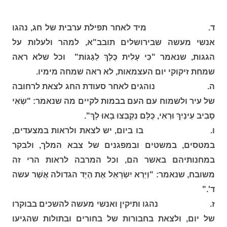
ד. מיד לאחר תפילת ערבית של חג, נהגו
אנשי מעשה שבירושלים תובב"א, למהר ולעלות על
הגגות, שנאמר "כִּי עָלִית כֻּלָּךְ לַגַּגּוֹת" וכל שלא ראה
שמחת זיקוקי יום העצמאות, לא ראה שמחה מימיו.
ה. נוהגים לאחר סעודת החג לצאת לרחובה
של עיר ולשמוח עם העם בבמות לקיים מה שנאמר: "שְׂאִי
סָבִיב עֵינַיִךְ וּרְאִי, כֻּלָּם נִקְבְּצוּ בָאוּ לָךְ".
ו. בו ביום, יש לצאת ולראות במצעדים,
במטסים, במשטים ובמפגנים של צבא המלך, ולבקר
במחנותיהם באשר הם, וכל המרבה לראות הרי זה
משובח, שנאמר: "וַיַּרְא יִשְׂרָאֵל אֶת הַיָּד הגדולה אֲשֶׁר עשה
ד'."
ז. נהגו ותיקין ואנשי מעשה להשכים בבוקרו
של יום, ולצאת בחבורות של בחורים ובתולות שהגיעו