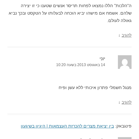
ה"הלכות" הללו נמצאו לפחות תריסר אנשים שטענו כי זו יצירה
שלהם. אשמח אם מישהו יביא הוכחה לבעלותו על הטקסט ובכך נביא
גאולה לעולם.
↓
להגיב
יוני
14 באוגוסט 2013 בשעה 10:20
מנגל חשמלי פתרון איכותי ללא עשן ופיח
↓
להגיב
פינגבאק:
בין יציאת מצרים להכרזת העצמאות | היגיון בשיגעון