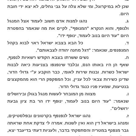
שכן לא במיקרוגל, ומי שלא צלה על גבי גחלים, לא יצא ידי חובת
היום.
ג. נהגו למנות אדם חשוב לעמוד אצל המנגל
ולנופף, והוא הנקרא "המנופף", לקיים את מה שנאמר בהפטרת
היום "עוד היום בנוב לעמוד, ינופף ידו".
ד. כל הבא בצבא ישראל ראוי לבוא בקהל
המנפנפים, שנאמר: "דגל מחנה יהודה לצבאותם".
ה. נשים ששרתו בצבא הקודש רשאיות לנפנף,
שאף הן היו באותו הנס, ובלבד שינפנפו בצניעות כיאה לבנות
ישראל כשרות. ובנות שירות לאומי, כבר הוקבע ע"י גדולי הדור,
שדינן כשירות צבאי לכל עניין, וכל המפקפק הרי הוא מהמקצצים
בנטיעות, שמעיז פניו כנגד גדולי הדור.
ו. מצווה מן המובחר לעשות מנגל בגולן ובירושלים
שנאמר: "עוד היום בנוב לעמוד, ינופף ידו הר בת ציון גבעת
ירושלים".
ז. נהגו ישראל לנפנפף בקרטונים ובפלסטיקים,
ומנהג בישראל דין הוא ואין לשנות. אמרה לי צדקת אחת שראתה
גבר מנפנף במטריה והסתפקתי בדבר, ולעניות דעתי בדיעבד יצא,