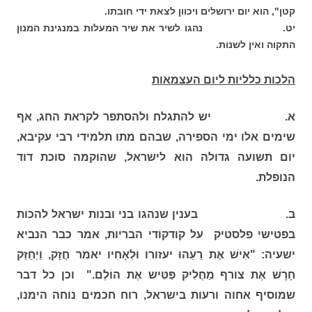
קטן", הוא יום ירושלים ויכוון לצאת ידי חובתו.
יט. נהגו לשיר את שיר המעלות במנגינת המנון
התקוה ואין לשנות.
הלכות כלליות ליום העצמאות
א. יש להתגלח ולהסתפר לקראת החג, אף
שימים אלו ימי הספירה, שבהם מתו תלמידי רבי עקיבא,
יום תשועה גדולה הוא לישראל, שהוקמה סוכת דוד
הנופלת.
ב. בענין שנהגו בני ובנות ישראל להכות
בפטישי פלסטיק על קודקודי הבריות, אמר כבר הנביא
ישעיה: "אִישׁ אֶת רֵעֵהוּ יעזורו וּלְאָחִיו יאמר חֲזָק, וַיְחַזֵּק
חָרָשׁ אֶת צורף מַחֲלִיק פַּטִּיש אֶת הוֹלֶם." וכן כל דבר
שמוסיף אחוה ורעות בישראל, רוח חכמים נוחה הימנו,