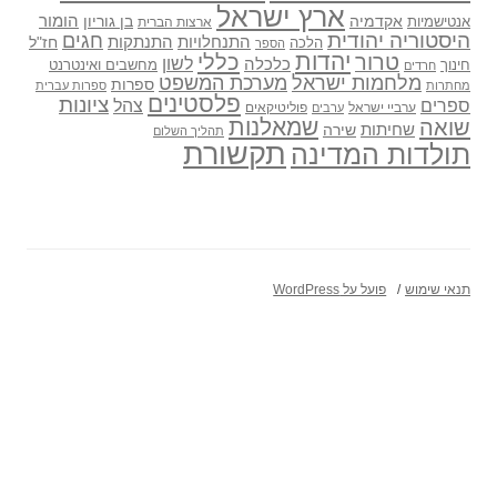
ארץ ישראל
אקדמיה
בן גוריון
הומור
אנטישמיות
ארצות הברית
היסטוריה יהודית
חגים
התנתקות
התנחלויות
חז"ל
הלכה
הספר
יהדות
כללי
טרור
לשון
כלכלה
מחשבים ואינטרנט
חינוך
חרדים
מלחמות ישראל
מערכת המשפט
ספרות
מחתרות
ספרות עברית
פלסטינים
ציונות
ספרים
צהל
ערביי ישראל
פוליטיקאים
ערבים
שואה
שמאלנות
שחיתות
שירה
תהליך השלום
תקשורת
תולדות המדינה
תנאי שימוש
פועל על WordPress