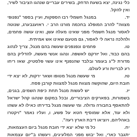
כלי נגינה, יצא בשעת הדחק, בשירים עבריים שנהגו הציבור לשיר,
ואין להקל.
יד. במנגל חשמלי רבו הספקות, ועיין בספר "נפנופי
מצווה" להרב המופלג בחכמה מורנו הרב י. ראזענבערג, שנוטה
לאסור מנגל חשמלי מפני שאינו מעלה עשן, ואינו עושה פחמים,
ולהלכה נראה לי לאסור, גם מטעם שאינו אש אמיתית.
טו. פחמים ונפנפנים שעשה בהם מנגל, צריך לנהוג
בהם כבוד, ואל יזרקם לאשפה. ונהגו אנשי מעשה, להדליק בהם
מדורת ל"ג בעומר ובלבד שהנפנף אינו עשוי פלסטיק, שאז ריחו
רע לבריות ורע לעולם.
טז. מי שעשה מנגל מטופו ושאר ירקות, לא יצא ידי
חובת היום, שהוקשה מצוות מנגל למצוות קורבן פסח.
יז. יש לעשות מנגל תחת כיפת השמים, בגנים,
בשמורות, בפארקים הציבוריים, ובכל במקום שנהגו קהל ישראל
להתאסף בחבורה גדולה. ומי שעשה מנגל בדירתו כאילו לא עשהו
ולא עוד, אלא שמוסיף חטא על פשע, ו, ועליו נאמר "ויקטרו
באהליהם, ויוציאו דיבת הארץ רעה".
יח. כל מי שלא יצא ידי חובת מנגל ביום העצמאות,
יתגבר כארי, ואל יבוש מפני המלעיגים, ויעשהו ב"יום עצמאות