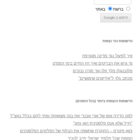
ברשת
באתר
הרשומות הכי נצפות
איך לפעול נגד מדינה מטורפת
מי גרש את הבריטים ואיך היו החיים בימי המנדט
מלובנגולו מלך זולו ועד מורה נבוכים
מכתב גלוי ל"אידיוטים שימושיים"
הרשומות הנצפות ביותר (בכל הזמנים)
למה הדירה אמו של אורי אבנרי את בנה מצוואתה ומתי לחם בכלל באצ"ל
"חייל שלא אנס פלסטינית הוא גזען"
ג'ואן פיטרס – החוקרת שחשפה את הבלוף של הפליטים הפלסטינים
המפות שכל תלמיד ישראלי חייב להכיר