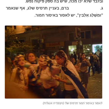
ובלבד שלא יכו מכה, שיש בה ספק פיקוח נפש.
ג. ברם, בעניין תרסיס שלג, אף שנאמר
"וּמִשֶּׁלֶג אַלְבִּין", יש לאסור באיסור חמור.
לאסור באיסור חמור תרסיס שלי (ויקיפדיה אנגלית)