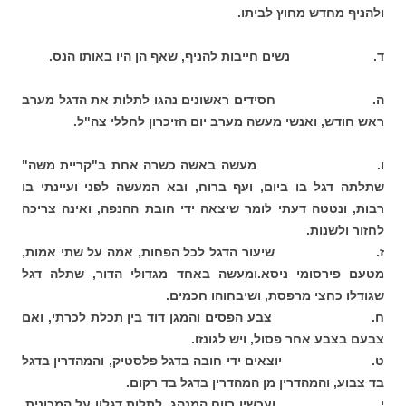
ולהניף מחדש מחוץ לביתו.
ד. נשים חייבות להניף, שאף הן היו באותו הנס.
ה. חסידים ראשונים נהגו לתלות את הדגל מערב
ראש חודש, ואנשי מעשה מערב יום הזיכרון לחללי צה"ל.
ו. מעשה באשה כשרה אחת ב"קריית משה"
שתלתה דגל בו ביום, ועף ברוח, ובא המעשה לפני ועיינתי בו
רבות, ונטטה דעתי לומר שיצאה ידי חובת ההנפה, ואינה צריכה
לחזור ולשנות.
ז. שיעור הדגל לכל הפחות, אמה על שתי אמות,
מטעם פירסומי ניסא.ומעשה באחד מגדולי הדור, שתלה דגל
שגודלו כחצי מרפסת, ושיבחוהו חכמים.
ח. צבע הפסים והמגן דוד בין תכלת לכרתי, ואם
צבעם בצבע אחר פסול, ויש לגונזו.
ט. יוצאים ידי חובה בדגל פלסטיק, והמהדרין בדגל
בד צבוע, והמהדרין מן המהדרין בדגל בד רקום.
י. ועכשיו רווח המנהג, לתלות דגלון על המכונית,