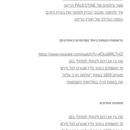
אוצר צילומים של PALESTINE הריקה
איך להיפטר מזבובי הבית ולפתור את בעיית היונים
המפה הגדולה של הארץ הריקה
הרשומות הנצפות ביותר (מהיומיים האחרונים)
https://www.youtube.com/watch?v=4OcaMRLTyGI
מה בין אברהם לינקולן לנפתלי בנט
מי האשמים בעינוי הדין שנגרם לגל הירש
פוגרום 1929 בצפת "עולמנו חרב עלינו"
מה באמת קרה במלחמת העצמאות
פוסטים אחרונים
מה בין אברהם לינקולן לנפתלי בנט
מי האשמים בעינוי הדין שנגרם לגל הירש