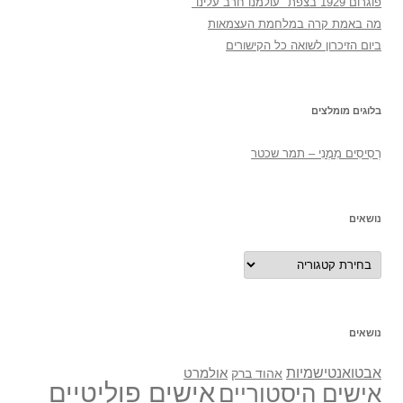
פוגרום 1929 בצפת "עולמנו חרב עלינו"
מה באמת קרה במלחמת העצמאות
ביום הזיכרון לשואה כל הקישורים
בלוגים מומלצים
רְסִיסִים מִמֶנִי – תמר שכטר
נושאים
נושאים
נושאים
אבטואנטישמיות
אולמרט
אהוד ברק
אישים פוליטיים
אישים היסטוריים