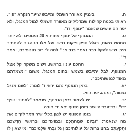
ח. בעניין מאוורר חשמלי ומייבש שיער הנקרא "פן",
ראיתי בכמה קהילות שמדליקים מאוורר חשמלי למול המנגל, ולא
יפה הם עושים שנאמר "ינופף ידו".
ט. המנפנף אל ינופף פחות מ 20 נפנופים ולא יותר
מחמש מאות, בגלל ספק פיקוח נפש. ועל אלו הנוהגים להחמיר
היכן שיש להקל כבר נאמר בנביא: " למה לי רוב נפנופיכם, יאמר
ד'".
י. החכם עיניו בראשו, וישים משקה קל אצל
המנופף, לבל יתייבש בשמש ובחום המנגל, משום "ונשמרתם
מאוד לנפשותיכם".
יא. בזמן הנפנוף נהגו יראי ד' לומר: "לשם מנגל
מצווה", ומנהג יפה הוא.
יב. יש לעמוד בזמן הנפנוף, שנאמר "לעמוד ינופף
ידו". ובדיעבד היושב בזמן נפנוף יצא ידי חובה.
יג. בזמן הנפנוף יש לנגן בכלי שיר וזמר לקיים את
מה שנאמר: "וּבְיוֹם שִׂמְחַתְכֶם וּבְמוֹעֲדֵיכֶם וּבְרָאשֵׁי חָדְשֵׁכֶם
וּתְקַעְתֶּם בחצוצרות עַל עולותיכם וְעַל זִבְחֵי שַׁלְמֵיכֶם" ומי שאין לו