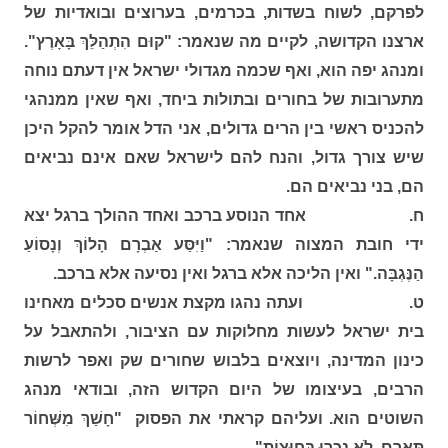
לפרקם, לשוח בשדות, בכרמים, בערוצים ובואדיות של
ארצנו הקדושה, לקיים מה שנאמר: "קוּם הִתְהַלֵּךְ בָּאָרֶץ".
ומנהג יפה הוא, ואף שכמה מגדולי ישראל אין דעתם נוחה
מתערובות של בחורים ובתולות ביחד, ואף שאין ממנהגי
להכניס ראשי בין הרים גדולים, אני הדל אומר להקל היכן
שיש צורך גדול, והנח להם לישראל שאם אינם נביאים
הם, בני נביאים הם.
ח. אחד הנוסע ברכב ואחד ההולך ברגל יצא
ידי חובת המצוה שנאמר: "וַיִּסַּע אַבְרָם הָלוֹךְ וְנָסוֹעַ
הַנֶּגְבָּה." ואין הליכה אלא ברגל ואין נסיעה אלא ברכב.
ט. ועתה נהגו מקצת אנשים סכלים מאחינו
בית ישראל לעשות מחלוקות עם הציבור, ולהתאבל על
כינון המדינה, ויוצאים בלבוש שחורים שק ואפר לרשות
הרבים, בעיצומו של היום הקדוש הזה, ובודאי מנהג
השוטים הוא. ועליהם קראתי את הפסוק "חָשַׁךְ מִשְּׁחוֹר
תָּאֳרָם, לֹא נִכְּרוּ בַּחוּצוֹת".