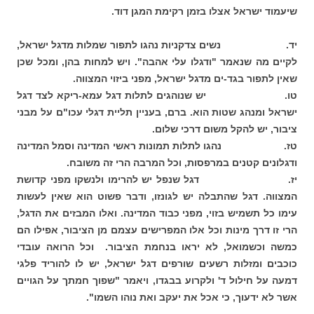
שיעמוד ישראל אצלו בזמן רקימת המגן דוד.
יד. נשים צדקניות נהגו לתפור שמלות מדגל ישראל,
לקיים מה שנאמר "ודגלו עלי אהבה". ויש למחות בהן, ומכל שכן
שאין לתפור בגד-ים מדגל ישראל, מפני ביזוי המצווה.
טו. יש שנוהגים לתלות דגל עמא-ריקא לצד דגל
ישראל ומנהג שטות הוא. ברם, בעניין תליית דגלי עכו"ם על מבני
ציבור, יש להקל משום דרכי שלום.
טז. נהגו לתלות תמונות ראשי המדינה וסמל המדינה
ודגלונים קטנים במרפסות, וכל המרבה הרי זה משובח.
יז. דגל שנפל יש להרימו ולנשקו מפני קדושת
המצווה. דגל שהתבלה יש לגונזו, ודבר פשוט הוא שאין לעשות
עימו כל תשמיש בזוי, מפני כבוד המדינה. ואלו המבזים את הדגל,
הרי זו דרך מינות וכל אלו המפרישים עצמם מן הציבור, אפילו הם
כמשה וכשמואל, לא יראו בנחמת הציבור. וכל הרואה עובדי
כוכבים ומזלות רשעים שורפים דגל ישראל, יש לו להוריד פלגי
דמעה על חילול ד' ולקרוע בבגדו, ויאמר "שפוך חמתך על הגויים
אשר לא ידעוך, כי אכל את יעקב ואת נוהו השמו".