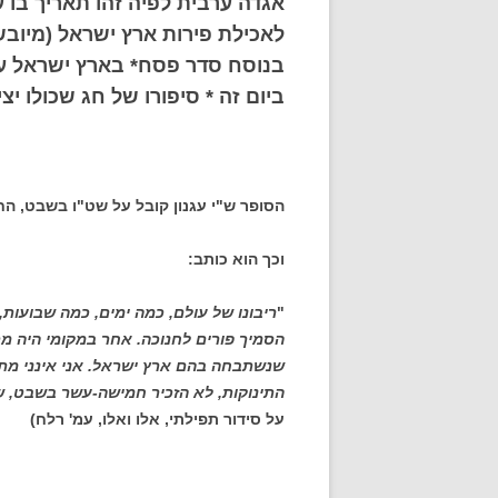
אגדה ערבית לפיה זהו תאריך בו
לאכילת פירות ארץ ישראל (מיובש
בנוסח סדר פסח* בארץ ישראל ע
ביום זה * סיפורו של חג שכולו יצ
הסופר ש"י עגנון קובל על שט"ו בשבט, החג
וכך הוא כותב:
"
ריבונו של עולם, כמה ימים, כמה שבועות,
הסמיך פורים לחנוכה. אחר במקומי היה 
שנשתבחה בהם ארץ ישראל. אני אינני מת
התינוקות, לא הזכיר חמישה-עשר בשבט, שא
על סידור תפילתי, אלו ואלו, עמ' רלח)