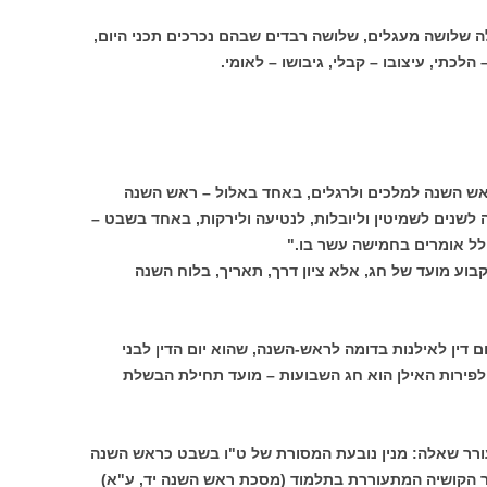
 שלושה מעגלים, שלושה רבדים שבהם נכרכים תכני היום,
לכתי, עיצובו – קבלי, גיבושו – לאומי.
אש השנה למלכים ולרגלים, באחד באלול – ראש השנה
נים לשמיטין וליובלות, לנטיעה ולירקות, באחד בשבט –
לל אומרים בחמישה עשר בו."
קבוע מועד של חג, אלא ציון דרך, תאריך, בלוח השנה
 דין לאילנות בדומה לראש-השנה, שהוא יום הדין לבני
 לפירות האילן הוא חג השבועות – מועד תחילת הבשלת
עורר שאלה: מנין נובעת המסורת של ט"ו בשבט כראש השנה
 הקושיה המתעוררת בתלמוד (מסכת ראש השנה יד, ע"א)