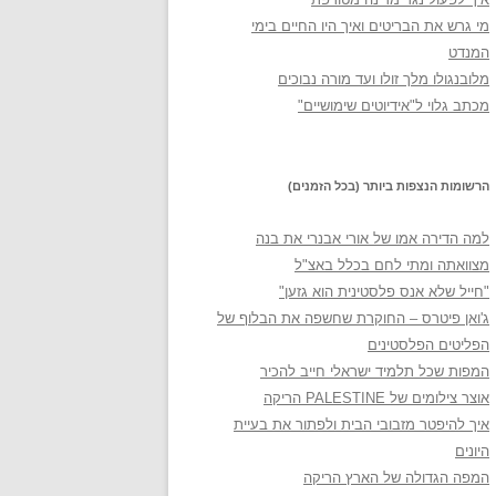
מי גרש את הבריטים ואיך היו החיים בימי
המנדט
מלובנגולו מלך זולו ועד מורה נבוכים
מכתב גלוי ל"אידיוטים שימושיים"
הרשומות הנצפות ביותר (בכל הזמנים)
למה הדירה אמו של אורי אבנרי את בנה
מצוואתה ומתי לחם בכלל באצ"ל
"חייל שלא אנס פלסטינית הוא גזען"
ג'ואן פיטרס – החוקרת שחשפה את הבלוף של
הפליטים הפלסטינים
המפות שכל תלמיד ישראלי חייב להכיר
אוצר צילומים של PALESTINE הריקה
איך להיפטר מזבובי הבית ולפתור את בעיית
היונים
המפה הגדולה של הארץ הריקה