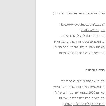
הרשומות הנצפות ביותר (מהיומיים האחרונים)
https://www.youtube.com/watch?
v=4OcaMRLTyGI
מה בין אברהם לינקולן לנפתלי בנט
מי האשמים בעינוי הדין שנגרם לגל הירש
פוגרום 1929 בצפת "עולמנו חרב עלינו"
מה באמת קרה במלחמת העצמאות
פוסטים אחרונים
מה בין אברהם לינקולן לנפתלי בנט
מי האשמים בעינוי הדין שנגרם לגל הירש
פוגרום 1929 בצפת "עולמנו חרב עלינו"
מה באמת קרה במלחמת העצמאות
ביום הזיכרון לשואה כל הקישורים