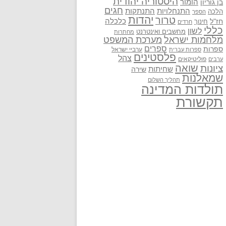
היסטוריה יהודית
בן גוריון
הומור
חגים
התנתקות
התנחלויות
הלכה
הספר
יהדות
טרור
חז"ל
כלכלה
חינוך
חרדים
כללי
לשון
מחשבים ואינטרנט
מחתרות
מלחמות ישראל
מערכת המשפט
ספרים
ספרות
ערביי ישראל
ספרות עברית
פלסטינים
צהל
פוליטיקאים
ערבים
שואה
ציונות
שחיתות
שירה
שמאלנות
תהליך השלום
תולדות המדינה
תקשורת