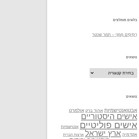
בלוגים מומלצים
רְסִיסִים מִמֶנִי – תמר שכטר
נושאים
נושאים
נושאים
אבטואנטישמיות
אולמרט
אהוד ברק
אישים היסטוריים
אישים פוליטיים
אנטישמיות
ארץ ישראל
אקדמיה
ארצות הברית