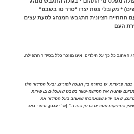
 עולה מפלס מי התהום * בגולה התגבש מנהג
ים) * מקובלי צפת יצרו "סדר טו בשבט"
ם התחייה הציונית התגבש המנהג לטעת עצים
ירת העם
 האהוב כל כך על הילדים, אינו מוזכר כלל בסידור התפילה.
 כמה פרשיות יש בתורה בין חנוכה לפורים, ובעל הסידור הלז
מתרעם שהניח את חמישה-עשר בשבט שאוכלים בו פירות
רעם, שאני יודע שמאהבתו שאוהב בעל הסידור את
ין התינוקות פטורים בו מן החדר."
(ש"י עגנון, סיפור נאה