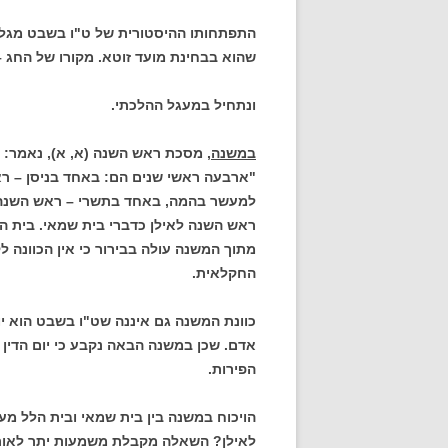
התפתחותו ההיסטורית של ט"ו בשבט מגלה
שהוא בבחינת מועד זוטא. מקורו של החג – ה
ונתחיל במעגל ההלכתי.
במשנה,
מסכת ראש השנה (א, א), נאמר:
"ארבעה ראשי שנים הם: באחד בניסן – ר
למעשר בהמה, באחד בתשרי – ראש השנה לש
ראש השנה לאילן כדברי בית שמאי. בית ה
מתוך המשנה עולה בבירור כי אין הכוונה ל
החקלאית.
כוונת המשנה גם איננה שט"ו בשבט הוא יום
אדם. שכן במשנה הבאה נקבע כי יום הדין
הפירות.
הויכוח במשנה בין בית שמאי ובית הלל מ
לאילן? השאלה מקבלת משמעות יתר לאור