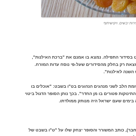
ת יבשים. ויקישיתוף
 בסידור התפילה. נמצא בו אמנם את "ברכת האילנות",
מצאת רק בחלק מהסידורים שעל-פי נוסח עדות המזרח.
השנה לאילנות".
מת הלב לשני מנהגים הנהוגים בט"ו בשבט: "אוכלים בו
נוקות פטורים בו מן החדר". בכך נותן הסופר הדגול ביטוי
ה בימים שעם ישראל היה מנותק ממולדתו.
חבר), כותב המשורר והסופר יצחק שלו על "ט"ו בשבט של