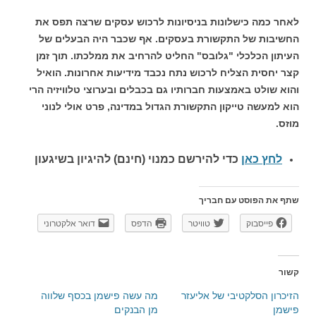
לאחר כמה כישלונות בניסיונות לרכוש עסקים שרצה תפס את
החשיבות של התקשורת בעסקים. אף שכבר היה הבעלים של
העיתון הכלכלי "גלובס" החליט להרחיב את ממלכתו. תוך זמן
קצר יחסית הצליח לרכוש נתח נכבד מידיעות אחרונות. הואיל
והוא שולט באמצעות חברותיו גם בכבלים ובערוצי טלוויזיה הרי
הוא למעשה טייקון התקשורת הגדול במדינה, פרט אולי לנוני
מוזס.
לחץ כאן
כדי להירשם כ
מנוי (חינם) להיגיון בשיגעון
שתף את הפוסט עם חבריך
פייסבוק
טוויטר
הדפס
דואר אלקטרוני
קשור
הזיכרון הסלקטיבי של אליעזר
מה עשה פישמן בכסף שלווה
פישמן
מן הבנקים