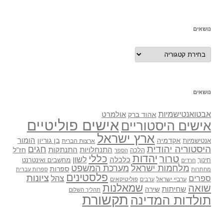
נושאים
נושאים
נושאים
אבטואנטישמיות
אולמרט
אהוד ברק
אישים פוליטיים
אישים היסטוריים
ארץ ישראל
אקדמיה
בן גוריון
הומור
אנטישמיות
ארצות הברית
היסטוריה יהודית
חגים
התנתקות
התנחלויות
חז"ל
הלכה
הספר
יהדות
כללי
טרור
לשון
כלכלה
מחשבים ואינטרנט
חינוך
חרדים
מלחמות ישראל
מערכת המשפט
ספרות
מחתרות
ספרות עברית
פלסטינים
ציונות
ספרים
צהל
ערביי ישראל
פוליטיקאים
ערבים
שואה
שמאלנות
שחיתות
שירה
תהליך השלום
תקשורת
תולדות המדינה