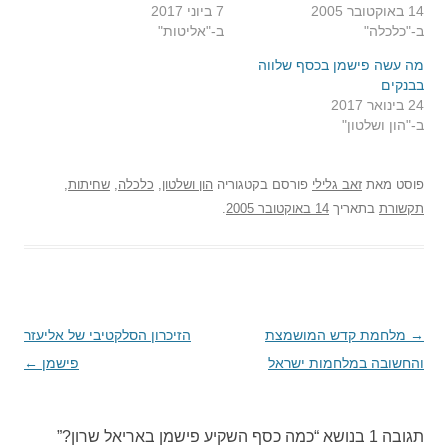
14 באוקטובר 2005
7 ביוני 2017
ב-"כלכלה"
ב-"אליטות"
מה עשה פישמן בכסף שלווה
בבנקים
24 בינואר 2017
ב-"הון ושלטון"
פוסט
מאת
זאב גלילי
פורסם בקטגוריה
הון ושלטון
,
כלכלה
,
שחיתות
,
תקשורת
בתאריך
14 באוקטובר 2005
.
→
ניווט
מלחמת קדש המושמצת
הזיכרון הסלקטיבי של אליעזר
בפוסטים
והחשובה במלחמות ישראל
פישמן
←
תגובה 1 בנושא “
כמה כסף השקיע פישמן באריאל שרון?
”