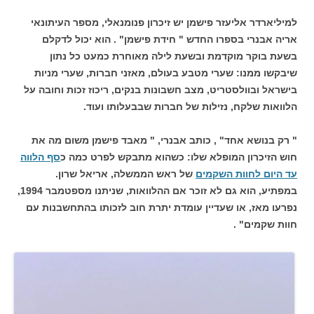
למיליארדר אליעזר פישמן יש זיכרון פנומנאלי, מספר העיתונאי
אריה אבנרי בספרו החדש " חידת פישמן" . הוא יכול לדקלם
בשעת בוקר מוקדמת ובשעת לילה מאוחרת כמעט כל נתון
שיבקשו ממנו: שערי מטבע בעולם, מאזני חברות, שערי מניות
בישראל ובוולסטריט, מצב חשבונות בנקים, ריכוז זכות וחובה על
הלוואות שלקח, נזילות של חברות שבבעלותו ועוד.
" רק בנושא אחד" , כותב אבנרי, " מאבד פישמן משום מה את
חוש הזיכרון המופלא שלו: כשהוא מתבקש לפרט כמה כ
סף הלווה
עד היום לחוות השקמים
של ראש הממשלה, אריאל שרון.
במפתיע, הוא גם לא זוכר אם ההלוואות, שניתנו מספטמבר 1994,
נפרעו מאז, או שעדיין עומדת יתרת חוב לזכותו בהתחשבנות עם
חוות שקמים" .