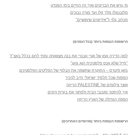
מי גרש את הבריטים ואיך היו החיים בימי המנדט
מלובנגולו מלך זולו ועד מורה נבוכים
מכתב גלוי ל"אידיוטים שימושיים"
הרשומות הנצפות ביותר (בכל הזמנים)
למה הדירה אמו של אורי אבנרי את בנה מצוואתה ומתי לחם בכלל באצ"ל
"חייל שלא אנס פלסטינית הוא גזען"
ג'ואן פיטרס – החוקרת שחשפה את הבלוף של הפליטים הפלסטינים
המפות שכל תלמיד ישראלי חייב להכיר
אוצר צילומים של PALESTINE הריקה
איך להיפטר מזבובי הבית ולפתור את בעיית היונים
המפה הגדולה של הארץ הריקה
הרשומות הנצפות ביותר (מהיומיים האחרונים)