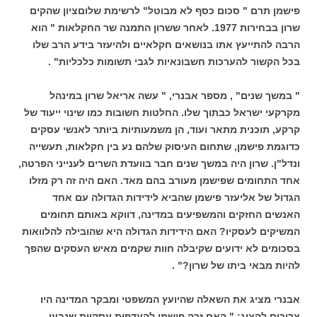
פישמן תרם " סכום כסף לא מבוטל" לרשימת שלוםציון שהקים
שרון בבחירות 1977. לאחר ששרון התמנה שר החקלאות " הוא
הרבה להתייעץ אתו בנושאים חקלאיים ולהיעזר בידע הרב שלו
בכל הקשור להערכות חשבונאיות לגבי תשומות כלכליות" .
" במשך שנים" , מספר אבנרי, " עשה אריאל שרון במינהל
מקרקעי ישראל כבתוך שלו. החלטות חשובות כמו שינוי ייעוד של
קרקע, תוכנית מתאר ועוד, הן משמעותיות ביותר לאנשי עסקים
כדוגמת פישמן, שתחום העיסוק שלהם נע בין חקלאות, תעשייה
ונדל"ן. שרון היה במשך שנים חבר בוועדת השרים לענייני הפרטה,
אחד התחומים שפישמן מעורב בהם מאד. האם היה זה רק מזלו
הגדול של אליעזר פישמן שהביא לידידות הגדולה עם אחד
האנשים החזקים והמשפיעים במדינה, דווקא באותם תחומים
המשיקים לעסקיו? האם הידידות הגדולה היא שהובילה להלוואות
בסכומים לא ידועים שקיבלה חוות שקמים מאיש העסקים שהפך
להיות מבאי ביתו של שרון?" .
אבנרי מציג את השאלה שהיועץ המשפטי ומבקר המדינה היו
צריכים להציג: " האם זכה פישמן להעדפות עסקיות שנבעו