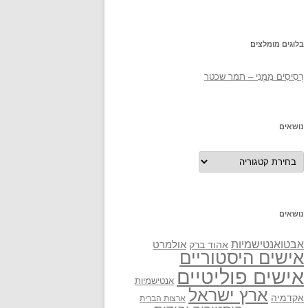
בלוגים מומלצים
רְסִיסִים מִמֶנִי – תמר שכטר
נושאים
נושאים
נושאים
אבטואנטישמיות
אולמרט
אהוד ברק
אישים היסטוריים
אישים פוליטיים
אנטישמיות
ארץ ישראל
אקדמיה
ארצות הברית