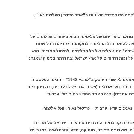
מה הזו למדתי משיטוט ב"אתר הזיכרון הפלשתינאי" ,
תעד סיפוריהם של פליטים, מביא סיפורים וצילומים על
עה להחזרת כל הפליטים למקומות מגוריהם בכל שטח
יבה" הטוטאלית של כל הפליטים ולחיסול המדינה. הוא
 זכות היהודים על ארץ ישראל (בין היתר בנימוק שאנחנו
בשיטוט האחרון שלי באתר מצאתי כי הם מפנים לקישור העוסק ב"ערביי 1948" – הכינוי הפלסטיני
כתוב כולו אנגלית (ויש בו גם נישה בעברית, בה ניתן ביטוי
ים אחרים), הנה האתר החדש כתוב כולו ערבית.
נאמנים יודעי ערבית – עזריאל נאור ויואל אליצור.
מסגרת קהילתית, המצרפת את ערביי ישראל אל מדורת
 מועדונים,ספורט, מוסיקה, מדע, וטכנולוגיה. כמו כן יש