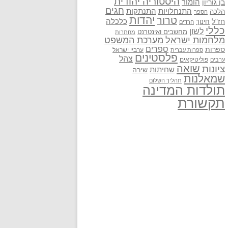
היסטוריה יהודית
בן גוריון
הומור
חגים
התנתקות
התנחלויות
הלכה
הספר
יהדות
טרור
חז"ל
כלכלה
חינוך
חרדים
כללי
לשון
מחשבים ואינטרנט
מחתרות
מלחמות ישראל
מערכת המשפט
ספרים
ספרות
ערביי ישראל
ספרות עברית
פלסטינים
צהל
פוליטיקאים
ערבים
שואה
ציונות
שחיתות
שירה
שמאלנות
תהליך השלום
תולדות המדינה
תקשורת