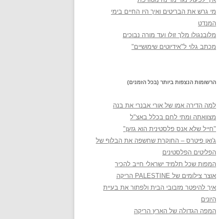
מי גרש את הבריטים ואיך היו החיים בימי
המנדט
מלובנגולו מלך זולו ועד מורה נבוכים
מכתב גלוי ל"אידיוטים שימושיים"
הרשומות הנצפות ביותר (בכל הזמנים)
למה הדירה אמו של אורי אבנרי את בנה
מצוואתה ומתי לחם בכלל באצ"ל
"חייל שלא אנס פלסטינית הוא גזען"
ג'ואן פיטרס – החוקרת שחשפה את הבלוף של
הפליטים הפלסטינים
המפות שכל תלמיד ישראלי חייב להכיר
אוצר צילומים של PALESTINE הריקה
איך להיפטר מזבובי הבית ולפתור את בעיית
היונים
המפה הגדולה של הארץ הריקה