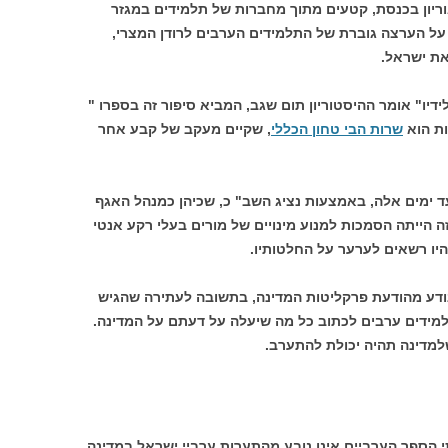
 בן גוריון בכנסת, קטעים מתוך מחברות של תלמידים במגזר
ד על הערצה גוברת של התלמידים הערבים לרודן המצרי,
ת ישראל.
לידיו" אומר ההיסטוריון תום שגב, המביא סיפור זה בספרו "
שרות הבי טחון הכללי
, שקיים מעקב של קבע אחר
ד ימים אלה, באמצעות נציג השב" כ, שכיהן כמנהל האגף
זה הייתה הסמכות למנוע מינויים של מורים בעלי רקע אנטי
היו רשאים לערער על החלטותיו.
נודע מהודעת פרקליטות המדינה, בתשובה לעתירה שהגיש
תלמידים ערבים לכתוב כל מה שיעלה על דעתם על המדינה.
שלמדינה תהיה יכולת להתערב.
י הספר הערביים אינו נובע מהתערות ערביי ישראל במדינה