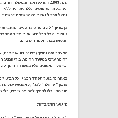
שנת 1963, הקריא ראש הממשלה דוד
הערבי. מן הציטוטים הללו ניתן היה ללמו
גמאל עבדול נאצר. האיש שזמם להשמיד א
בן גוריון " לא סיפר כיצד הגיעו המחברות 
1967" . אבל הכל ידעו אז כי מקור המחברות הוא
הנעשה בבתי הספר הערביים.
המעקב הזה נמשך (בצורה כזו או אחרת) ע
לחינוך ערבי במשרד החינוך. בידי הנציג ה
ישראלי. הממונים עליו במשרד החינוך לא 
באחרונה בוטל תפקיד הנציג. על הביטול 
ארגון " עדאלה" לבג" ץ. מעכשיו יכולים 
מוריהם יוכלו להטיף להם מה שירצו, בלי 
פיגועי התאבדות
למותר לציין שביטול פיקוח השב" כ על בת