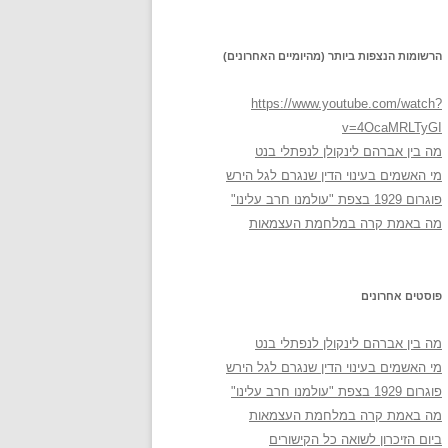
הרשומות הנצפות ביותר (מהיומיים האחרונים)
https://www.youtube.com/watch?
v=4OcaMRLTyGI
מה בין אברהם לינקולן לנפתלי בנט
מי האשמים בעינוי הדין שנגרם לגל הירש
פוגרום 1929 בצפת "עולמנו חרב עלינו"
מה באמת קרה במלחמת העצמאות
פוסטים אחרונים
מה בין אברהם לינקולן לנפתלי בנט
מי האשמים בעינוי הדין שנגרם לגל הירש
פוגרום 1929 בצפת "עולמנו חרב עלינו"
מה באמת קרה במלחמת העצמאות
ביום הזיכרון לשואה כל הקישורים