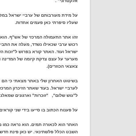
אלקטרוני" .
על מידת מעורבותם של ערביי ישראל במלח
שעליו סיפרתי כאן פעמים אחדות.
זהו אתר התעמולה המרכזי של אש"ף. הוא מ
רכוש ערבי שכאילו נשדד, מעלה את התבי
ישראל ועוד. האתר קורא בפרוש ל"זכות הש
מערער על עצם צדקת קיומה של המדינה ועל
צאצאי הכוזרים).
לערביי ישראל. בעוד שאתר הזיכרון המרכזי 
ל"גוש שלום", "זוכרות" וארגונים שמאלני
על פענוח הכתוב בו סייעו בידי שני קוראים 
האתר הוא לכאורה תמים. הוא נראה כמו 
השבט הכלל פלשתינאי. יש כאן פינת חדשות,