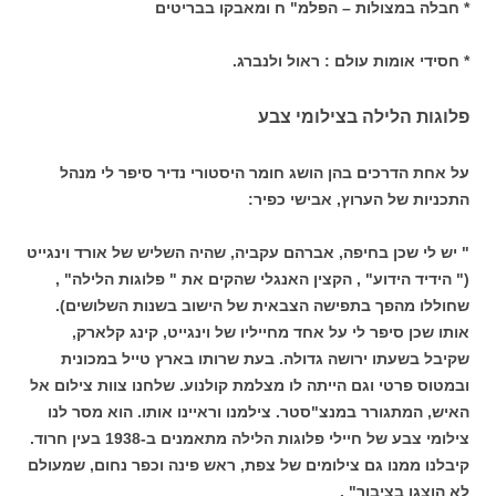
* חבלה במצולות – הפלמ" ח ומאבקו בבריטים
* חסידי אומות עולם : ראול ולנברג.
פלוגות הלילה בצילומי צבע
על אחת הדרכים בהן הושג חומר היסטורי נדיר סיפר לי מנהל
התכניות של הערוץ, אבישי כפיר:
" יש לי שכן בחיפה, אברהם עקביה, שהיה השליש של אורד וינגייט
(" הידיד הידוע" , הקצין האנגלי שהקים את " פלוגות הלילה" ,
שחוללו מהפך בתפישה הצבאית של הישוב בשנות השלושים).
אותו שכן סיפר לי על אחד מחייליו של וינגייט, קינג קלארק,
שקיבל בשעתו ירושה גדולה. בעת שרותו בארץ טייל במכונית
ובמטוס פרטי וגם הייתה לו מצלמת קולנוע. שלחנו צוות צילום אל
האיש, המתגורר במנצ"סטר. צילמנו וראיינו אותו. הוא מסר לנו
צילומי צבע של חיילי פלוגות הלילה מתאמנים ב-1938 בעין חרוד.
קיבלנו ממנו גם צילומים של צפת, ראש פינה וכפר נחום, שמעולם
לא הוצגו בציבור" .