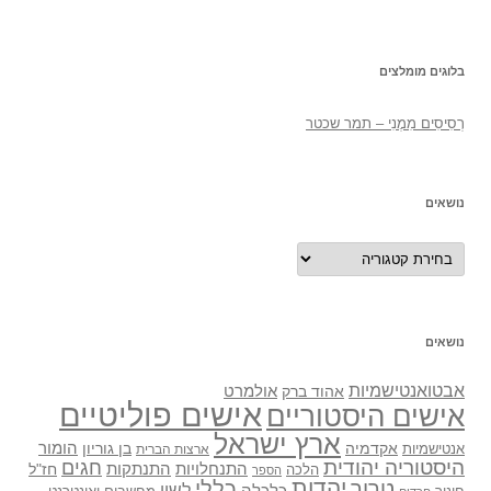
בלוגים מומלצים
רְסִיסִים מִמֶנִי – תמר שכטר
נושאים
נושאים
נושאים
אבטואנטישמיות
אולמרט
אהוד ברק
אישים פוליטיים
אישים היסטוריים
ארץ ישראל
אקדמיה
בן גוריון
הומור
אנטישמיות
ארצות הברית
היסטוריה יהודית
חגים
התנתקות
התנחלויות
חז"ל
הלכה
הספר
יהדות
כללי
טרור
לשון
כלכלה