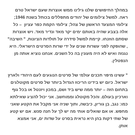
במהלך החיפושים שלנו גילינו ממש אוצרות שעם ישראל טרם
ראה. למשל צילומים של יהודים מתפללים בכותל בשנת 1946;
צילומי המצעד הראשון של צהל; צילומי הקמת כפר עציון – כל
אלה בצבע שהיה באותם ימים יקר מאד ונדיר מאד. ויש אוצרות
שסתם הוזנחו. קיימת למשל סידרה על תולדות הציונות, " השיבה"
, שהופקה לפני עשרות שנים על ידי שרות הסרטים הישראלי. היא
נגנזה ואיש לא היה מעונין בה כל השנים. אנחנו נוציא אותה מן
הנפטלין.
" עשינו מיפוי תכנים עולמי של סרטים הנוגעים לעם היהודי ולארץ
ישראל. כיום יש בידינו הריכוז הגדול ביותר של סרטים מקוטלגים
בתחום הזה – יותר ממה שיש ביד ושם, במכון ויזנטל או בכל גוף
וארכיון בעולם. והכל מקוטלג וממוחשב. אני יכול להציג שאילתא
כמו: נגב, בן גוריון, כיבשה, ותוך שניה אני מקבל את הקטע שאני
מחפש. או אם שואלים אותי מה יש לך על חנה סנש. אם יש קטע
של שתי דקות בהן היא נראית בסרט על שדות ים, אני אמצא
אותן.