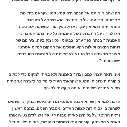
מה שהביא אותנו אל הכפר היה קטע קטן שקראנו בידיעות
אחרונות, פרי עטו של דן חמיצר. הוא סיפר על תערוכה
המתקיימת במוזיאון ינקו דאדא בעין הוד, הנושאת את השם "
מגדלור" . על התערוכה של האמנית גל קינן כתב חמיצר כי
האמנית " בנתה כפר ערבי צבעוני ועליז מקוביות. צירופם של
רוחות רפאים וקולות רקע הופכים את המקום לסיוט אסתטי
מעורר מחשבה בכל הנוגע לארעיותם של מושגים כמו בתים,
יישוב ופינוי" .
איני רואה עצמי כמבין גדול באמנות ולא באתי למקום כדי לכתוב
ביקורת תערוכות. הקטע שקראתי העיד כי מדובר ביצירה אמנותית
שהיא אמירה פוליטית ואותה ביקשתי לחשוף.
הגענו למוזיאון שהוא מבנה אסתטי מרהיב ביופיו ובניקיונו, שנעים
לשהות בו גם תודות לצוות האדיב ומסביר הפנים. במבט ראשון
נראה המיצג של גל קינן כאיזה מבנה לגו עליז שילדים נטשו אותו
באמצע המשחק. קוביות ענק כתומות וצהובות, בובות פליי מוביל,