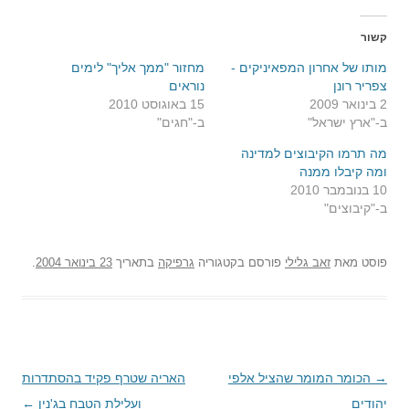
קשור
מותו של אחרון המפאיניקים -
מחזור "ממך אליך" לימים
צפריר רונן
נוראים
2 בינואר 2009
15 באוגוסט 2010
ב-"ארץ ישראל"
ב-"חגים"
מה תרמו הקיבוצים למדינה
ומה קיבלו ממנה
10 בנובמבר 2010
ב-"קיבוצים"
פוסט
מאת
זאב גלילי
פורסם בקטגוריה
גרפיקה
בתאריך
23 בינואר 2004
.
→
ניווט
הכומר המומר שהציל אלפי
האריה שטרף פקיד בהסתדרות
יהודים
בפוסטים
ועלילת הטבח בג'נין
←