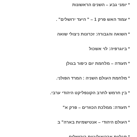
* יומני גבע – השנים הראשונות
* עמוד האש פרק 1 – " היעד ירושלים" .
* השואה והגבורה: זכרונות ניצולי שואה
* ביוגרפיה: לוי אשכול
* תעודה – מלחמת יום כיפור בגולן
* מלחמת העולם השניה : המרד הפולני.
* בין חרמש לחרב הקונפליקט היהודי ערבי.
* תעודה: ממלכת הכוזרים – פרק א"
* העולם היהודי – אנטישמיות בארה" ב
* תגליות ארכיאולוגיות בירושלים