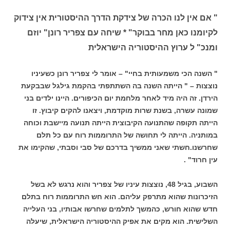
" אם אין לנו הכרה של צידקת הדרך ההיסטורית אין צידוק
לקיומנו כאן מחר בבוקר" * שיחה עם צפריר רונן" יוזם
ומנכ" ל ערוץ ההיסטוריה הישראלית
" השנה הכי משמעותית בחיי" – אומר לי צפריר רונן כשעיניו
נוצצות – " הייתה השנה בה השתתפתי בהקמת גילגל שבבקעת
הירדן. זה היה מיד לאחר מלחמת יום הכיפורים. היינו ילדים בני
שמונה עשרה, בשנת שרות מוקדמת, ויצאנו להקים קיבוץ. זו
הייתה תקופה שהתנועה הקיבוצית הייתה תנועה מיישבת וכוחה
במותניה. הייתה לי תחושה של התרוממות רוח עם כל תלם
שחרשנו.חשתי שאני ממשיך בדרכם של סבי וסבתי, שהקימו את
עין חרוד" .
השבוע, בגיל 48, נוצצות עיניו של צפריר והוא נרגש לא בשל
הזיכרונות שהוא מתרפק עליהם. הוא חש התרוממות רוח בתלם
חדש שהוא חורש, כהמשך לתלמים שחרשו אבותיו, בני העלייה
השלישית. הוא מקים את אפיק ההיסטוריה הישראלית, שיעלה