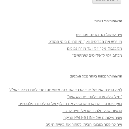
הרשומות הכי נצפות
איך לפעול נגד מדינה מטורפת
מי גרש את הבריטים ואיך היו החיים בימי המנדט
מלובנגולו מלך זולו ועד מורה נבוכים
מכתב גלוי ל"אידיוטים שימושיים"
הרשומות הנצפות ביותר (בכל הזמנים)
למה הדירה אמו של אורי אבנרי את בנה מצוואתה ומתי לחם בכלל באצ"ל
"חייל שלא אנס פלסטינית הוא גזען"
ג'ואן פיטרס – החוקרת שחשפה את הבלוף של הפליטים הפלסטינים
המפות שכל תלמיד ישראלי חייב להכיר
אוצר צילומים של PALESTINE הריקה
איך להיפטר מזבובי הבית ולפתור את בעיית היונים