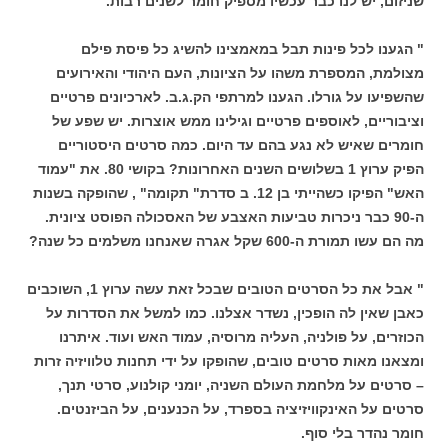
שניזום, יש לנו כבר עכשיו מספיק חומר לשנים רבות.
" הגענו לכל פינות תבל במאמצינו להשיג כל פיסת פילם
מצולמת, המספרת משהו על הציונות, העם היהודי והאירועים
שהשפיעו על גורלו. הגענו למרתפי הק.ג.ב. לארכיונים פרטיים
וציבוריים, לאוספים פרטיים וגילינו ממש אוצרות. יש שפע של
חומרים שאיש לא נגע בהם עד היום. כמה סרטים היסטוריים
הפיק ערוץ 1 בשלושים השנים האחרונות? בקושי 80. את "עמוד
האש" הפיקו כשהייתי בן 12. ב סדרת" תקומה" , שהופקה בשנות
ה-90 כבר ניכרות טביעות האצבע של האסכולה הפוסט ציונית.
מה הם עשו תמורת ה-600 שקל אגרה שאנחנו משלמים כל שנה?
" אבל את כל הסרטים הטובים שבכל זאת עשה ערוץ 1, השוכבים
כאבן שאין לה הופכין, נשדר אצלנו. כמו למשל את הסדרות על
הכוזרים, על פולניה, העליה מרוסיה, עמוד האש ועוד. איתרנו
ומצאנו מאות סרטים טובים, שהופקו על ידי תחנות טלוויזיה זרות
– סרטים על מלחמת העולם השניה, יומני קולנוע, סרטי תנך,
סרטים על האינקוויזיציה בספרד, על הכנענים, על הביזנטים.
חומר נהדר בלי סוף.