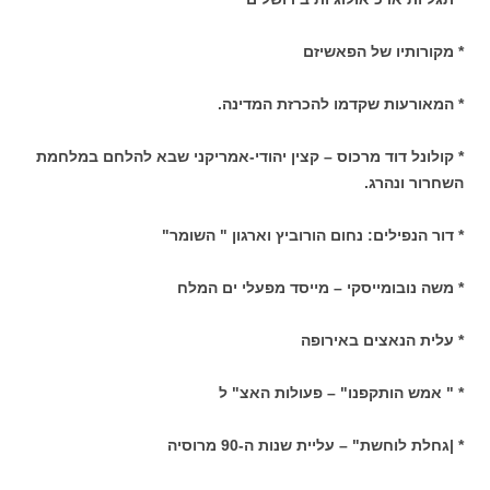
* מקורותיו של הפאשיזם
* המאורעות שקדמו להכרזת המדינה.
* קולונל דוד מרכוס – קצין יהודי-אמריקני שבא להלחם במלחמת
השחרור ונהרג.
* דור הנפילים: נחום הורוביץ וארגון " השומר"
* משה נובומייסקי – מייסד מפעלי ים המלח
* עלית הנאצים באירופה
* " אמש הותקפנו" – פעולות האצ" ל
* |גחלת לוחשת" – עליית שנות ה-90 מרוסיה