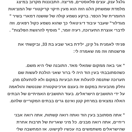
גלגל ענק, עצים פלאסטיים, מריצה. התבוננות מקרוב במיצג
מלמדת שמשחק הלגו הזה הוא מעין חיקוי קריקטורי של המציאות
החומרית של הכפר. ברקע נשמע קולה של שושנה דמארי בשיר "
מגדלור" שעבר עיבוד דיגיטאלי כך שהוא נשמע כקול רפאים. וזה
לדברי אוצרת התערוכה, רעיה זומר, " מוסיף להרגשת הפלצות" .
פניתי לאמנית גל קינן, ילידת באר שבע בת 33, וביקשתי את
פרשנותה וזה מה שאמרה לי:
" אני באה ממקום שמאלי מאד. התובנה שלי היא משם.
כשהסתובבתי בעין הוד היה לי ברור שאני הולכת לעשות שם
תערוכה שתנסה להעלות את הבעיות במקום ולא להתעלם מהן.
וחלק מהבעיות במקום זה בעצם ארכיטקטורה שננטשה והולאמה
על ידי התושבים הישראלים. בעוד התושבים האמיתיים של הבתים
האלה נמצאים במרחק קטן ואינם גרים בבתים המקוריים שלהם.
" אתה מסתובב בעין הוד ואתה רואה קשתות, אתה רואה אבני
ריחיים, אתה רואה מבנים. כל מיני שאריות של תרבות אחרת
שהישראלים משתמשים בה עכשיו לקישוט. אז המחשבה שלי