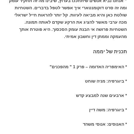
" אנחנו נביא אנשים שיתחככו בערוץ, שיבינו מה זה תחקיר עומק
ומה זה סרט דוקומנטארי איך אפשר לטפל בדברים. השטחיות
שולטת כאן והיא מביאה לעיוות. קל יותר להראות חייל ישראלי
מכה ערבי מאשר להציג את הרקע שקדם לאותה תמונה.
השטחיות פרושה אי הבנת עומק הסכסוך. היא פוטרת אותך
מהעמקה וממתן דין וחשבון אמיתי.
תכנית של יממה
* האימפריה האדומה – פרק 1 " מהפכנים"
* ביוגרפיה: מניה שוחט
* ארבעים שנה למבצע קדש
* ביוגרפיה: משה דיין
* האנוסים: אנוסי משהד