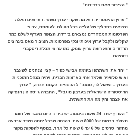
" הציבור מאס ברדידות"
" ערוץ ההיסטוריה הוא מה שקרוי ערוץ נושאי. הערוצים האלה
נמצאים בתהליך של עלייה בכל העולם. לעומתם, ערוצי
הפרסומות המסחריים נמצאים בירידה. הצופה מעדיף לשלם כמה
שקלים ולקבל ערוץ איכותי ונקי מפרסומות. הציבור מאס בערוצים
הרדודים והוא רוצה ערוץ עומק, כמו ערוצי תכלת דיסקברי
ודומיהם.
" יחד אתי השתתפו ביוזמה אבישי כפיר – קצין צנחנים לשעבר
ואיש טלוויזיה שלמד אתי בארצות-הברית, ויהיה מנהל התוכניות
בערוץ – ושאול לוי, סמנכ" ל הכספים. הקמנו חברה, " ערוץ
ההיסטוריה הישראלית בערבון מוגבל" , החברה גייסה הון הנפיקה
את עצמה והקימה את התשתית.
" הערוץ ישדר 24 שעות ביממה. יש בידינו היום מאגר של חומר
מצולם בכמות של 8000 שעות. בהנחה שבכל יממה נשדר ארבעה
מחזורי סרטים של 6 עד 8 שעות כל אחד, בנוסף להפקות מקור