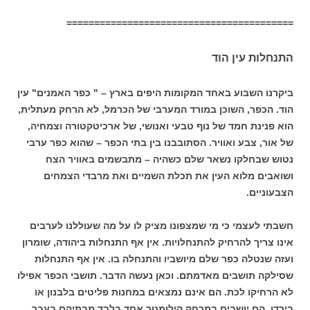
=========================================
התנחלות עין הוד
ביקרנו השבוע באחד המקומות היפים בארץ – " כפר האמנים" עין
הוד. הכפר, השוכן במורד המערבי של הכרמל, לא הרחק מעתלית,
הוא פנינת חמד של נוף טבעי ואנושי, של ארכיטקטורה וצמחיה,
של אור, צבע ואוויר. הסתובבנו בין בתי הכפר – שהוא כפר ערבי
נטוש שבחלקו נשאר שלם כשהיה – מתבשמים באוויר הצח
ושואבים מלוא העין את תכלת השמיים ואת מרבדי הצמחים
הצבעוניים.
חשבתי לעצמי כי מי שמצפונו מציק לו על מה שעוללנו לערבים
אינו צריך להרחיק להתנחלויות. אין אף התנחלות ביהודה, שומרון
ועזה שנטלה כפר שלם מיושביו והתנחלה בו. אין אף התנחלות
שסילקה תושבים מאדמתם. וכאן נעשה הדבר. תושבי הכפר אפילו
לא הרחיקו לכת. הם אינם נמצאים במחנות פליטים בלבנון או
בירדן. הם יושבים במרחק קילומטר אחד בלבד מבתיהם בעבר.