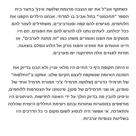
כשתקף אצ"ל את יפו הוצבה מרגמת שלושה אינץ' בחצר בית
הספר "תחכמוני" בתל-אביב בו למדתי. אנחנו הילדים הקפנו את
הלוחמים, מגישים להם קפה וסננדביצ'ים, משתדלים לעזור להם
ככל יכולתנו. לעתים נתנו לנו להגיש להם את הפגזים. הם היו
מנשקים את הפגז ואומרים משהו כמו "זה מתנה לערבים". אז
היינו אוטמים את אוזנינו והפגז נזרק אל הלוע ונפלט בשאגה.
תודות לפגזים אלה התרוקנה יפו מערבים.
זו היתה תקופת כיף כי החיים היו מלאי עניין ולא הבנו בדיוק את
הסכנה האיומה שנשקפה לעצם הקיום שלנו. עסקנו ב"החלפות"
של תרמילי כדורים (שלושה תרמילי צ'כי תמורת תרמיל אחד של
טומיגן, או שני תרמילים של סטן). פינטזנו על הצטרפות ללוחמים,
וניסינו להבין מה בדיוק הולך על ידי האזנה לחדשות. העיתונים היו
מודפסים במסגרות שחורות ובהם רשימת החללים היומית שהלכה
והתארכה. אי אפשר היה לנסוע לשום מקום כי כל הדרכים היו
בשליטת כנופיות ערביות.