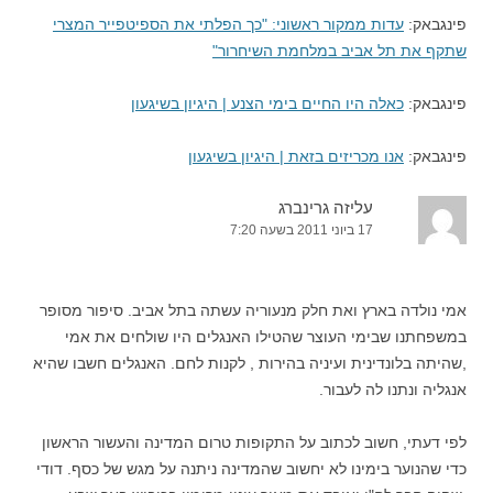
פינגבאק:
עדות ממקור ראשוני: "כך הפלתי את הספיטפייר המצרי
שתקף את תל אביב במלחמת השיחרור"
פינגבאק:
כאלה היו החיים בימי הצנע | היגיון בשיגעון
פינגבאק:
אנו מכריזים בזאת | היגיון בשיגעון
עליזה גרינברג
17 ביוני 2011 בשעה 7:20
אמי נולדה בארץ ואת חלק מנעוריה עשתה בתל אביב. סיפור מסופר
במשפחתנו שבימי העוצר שהטילו האנגלים היו שולחים את אמי
,שהיתה בלונדינית ועיניה בהירות , לקנות לחם. האנגלים חשבו שהיא
אנגליה ונתנו לה לעבור.
לפי דעתי, חשוב לכתוב על התקופות טרום המדינה והעשור הראשון
כדי שהנוער בימינו לא יחשוב שהמדינה ניתנה על מגש של כסף. דודי