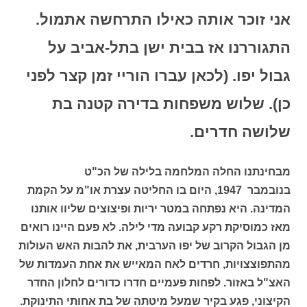
אני זוכר אותה כאילו התרחשה אתמול.
התגוררנו אז בבית ישן בתל-אביב על
גבול יפו. (לכאן עברו הוריי זמן קצר לפני
כן). שלוש משפחות בדירה קטנה בת
שלושה חדרים.
מבחינתנו החלה המלחמה בלילה של הכ"ט
בנובמבר 1947,
היום בו החליטה עצרת או"מ על הקמת
המדינה. היא נפתחה במטר יריות ופיצוצים שליוו אותנו
מאז כמוסיקת רקע קבועה מדי לילה. לא פעם היינו רואים
מן הגבול הקרוב של יפו הערבית, את להבות האש העולות
מהתפוצצויות, חרדים לאח המאייש את אחת העמדות של
האצ"ל באזור. לפחות פעמיים חדרו כדורים לחלון החדר
הקיצוני, פגע בקיר שמעל מיטתה של בת אחותי התינוקת.