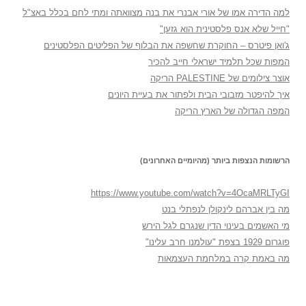
למה הדירה אמו של אורי אבנרי את בנה מצוואתה ומתי לחם בכלל באצ"ל
"חייל שלא אנס פלסטינית הוא גזען"
ג'ואן פיטרס – החוקרת שחשפה את הבלוף של הפליטים הפלסטינים
המפות שכל תלמיד ישראלי חייב להכיר
אוצר צילומים של PALESTINE הריקה
איך להיפטר מזבובי הבית ולפתור את בעיית היונים
המפה הגדולה של הארץ הריקה
הרשומות הנצפות ביותר (מהיומיים האחרונים)
https://www.youtube.com/watch?v=4OcaMRLTyGI
מה בין אברהם לינקולן לנפתלי בנט
מי האשמים בעינוי הדין שנגרם לגל הירש
פוגרום 1929 בצפת "עולמנו חרב עלינו"
מה באמת קרה במלחמת העצמאות