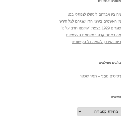
פוסטים אחרונים
מה בין אברהם לינקולן לנפתלי בנט
מי האשמים בעינוי הדין שנגרם לגל הירש
פוגרום 1929 בצפת "עולמנו חרב עלינו"
מה באמת קרה במלחמת העצמאות
ביום הזיכרון לשואה כל הקישורים
בלוגים מומלצים
רְסִיסִים מִמֶנִי – תמר שכטר
נושאים
נושאים