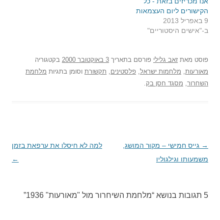
אנו מכריזים בזאת - כל
הקישורים ליום העצמאות
9 באפריל 2013
ב-"אישים היסטוריים"
פוסט
מאת
זאב גלילי
פורסם בתאריך
3 באוקטובר 2000
בקטגוריה
מאורעות
,
מלחמות ישראל
,
פלסטינים
,
תקשורת
וסומן בתגיות
מלחמת
השחרור
,
מסגד חסן בק
.
→
ניווט
גייס חמישי – מקור המושג,
למה לא חיסלו את ערפאת בזמן
בפוסטים
משמעותו וגילגוליו
←
5 תגובות בנושא “
מלחמת השיחרור מול "מאורעות" 1936
”