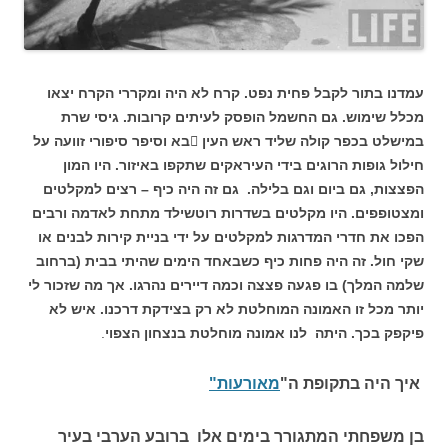
עמדנו בתור לקבל פחית נפט. קרח לא היה ומקררי הקרח יצאו
מכלל שימוש. גם החשמל הופסק לעיתים קרובות. גיסי שרת
במישלט בכפר קולה שליד ראש העין בא וסיפר סיפורי זוועה על
חילול גופות הרוגים בידי העיראקים שתקפו באיזור. היו המון
הפצצות, גם ביום וגם בלילה. גם זה היה כיף – רצים למקלטים
ומצטופפים. היו מקלטים בשדרות רוטשילד מתחת לאדמה ורבים
הפכו את חדרי המדרגות למקלטים על ידי בניית קירות לבנים או
שקי חול. זה היה פחות כיף כשבאחד הימים שהיתי בבית (ברחוב
שלמה המלך) בו פגעה פצצה וכמה דיירים נהרגו. אך מה שזכור לי
יותר מכל זו האמונה המוחלטת לא רק בצידקת דרכנו. איש לא
פיקפק בכך. היתה לנו אמונה מוחלטת בנצחון הצפוי
.
איך היה בתקופת ה"
מאורעות"
בן משפחתי המתגורר בימים אלו ברובע הערבי בעיר