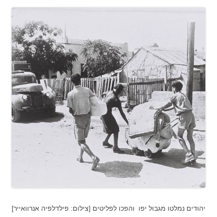
יהודים נמלטו מגבול יפו והפכו לפליטים [צילום: פילדלפיה אנרוואייר]