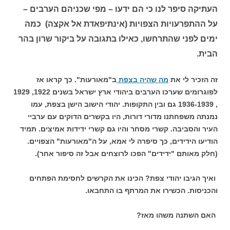
העתיקה סיפר לנו כי הם ידעו – מפי שכניהם הערבים –
על ההתפרעויות הצפויות (אינתיפאדת אל אקצה) כמה
ימים לפני שהתרחשו, כאילו בתגובה על ביקור שרון בהר
הבית.
זה הזכיר לי את
מה שהיה בצפת
ב"מאורעות". כך קראו אז
לפוגרומים שערכו הערבים ביהודי ארץ ישראל בשנים 1922, 1929
, 1936-1939 גם ובין התקופות. יהודי הישוב הישן בצפת, עמו
נמנתה משפחתנו מדורי דורות, היו בקשרים הדוקים עם ערביי
העיר והסביבה. קשרי מסחר והיו גם קשרי ידידות אמיצים. תמיד
הודיעו הידידים, כך סיפרה לי אמא, על ה"מאורעות" הצפויים.
(חלק מאותם "ידידים" הפכו לרוצחים אבל זה סיפור אחר).
ואיך הגיבו יהודי צפת? הכינו את הקרשים לחסימת הפתחים
והכניסות. הכשירו את המרתף בו התחבאו.
האם השתנה משהו מאז?