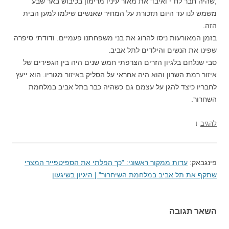
,שהיה חבר לח"י ואיבד את מאור עיניו מרימון בכיבוש באר שבע
משמש לנו עד היום תזכורת על המחיר שאנשים שילמו למען הבית
הזה.
בזמן המאורעות ניסו להרוג את בני משפחתנו פעמיים. ודודתי סיפרה
שפינו את הנשים והילדים לתל אביב.
סבי שנלחם בלגיון הזרים הצרפתי חמש שנים היה בין הגפירים של
איזור רמת השרון והוא היה אחראי על הסליק באיזור מגוריו. הוא ייעץ
לחבריו כיצד להגן על עצמם גם כשהיה כבר בתל אביב במלחמת
השחרור.
↓
להגיב
פינגבאק:
עדות ממקור ראשוני: "כך הפלתי את הספיטפייר המצרי
שתקף את תל אביב במלחמת השיחרור" | היגיון בשיגעון
השאר תגובה